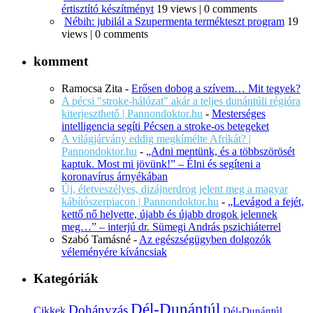
értisztító készítményt
19 views
|
0 comments
Nébih: jubilál a Szupermenta termékteszt program
19
views
|
0 comments
komment
Ramocsa Zita
-
Erősen dobog a szívem… Mit tegyek?
A pécsi "stroke-hálózat" akár a teljes dunántúli régióra
kiterjeszthető | Pannondoktor.hu
-
Mesterséges
intelligencia segíti Pécsen a stroke-os betegeket
A világjárvány eddig megkímélte Afrikát? |
Pannondoktor.hu
-
„Adni mentünk, és a többszörösét
kaptuk. Most mi jövünk!” – Élni és segíteni a
koronavírus árnyékában
Új, életveszélyes, dizájnerdrog jelent meg a magyar
kábítószerpiacon | Pannondoktor.hu
-
„Levágod a fejét,
kettő nő helyette, újabb és újabb drogok jelennek
meg…” – interjú dr. Sümegi András pszichiáterrel
Szabó Tamásné
-
Az egészségügyben dolgozók
véleményére kíváncsiak
Kategóriák
Dél-Dunántúl
Dohányzás
Cikkek
Dél-Dunántúl