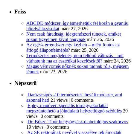
Friss
ABCDE‑módszer: így ismerhetjük fel korán a gyanús
bőrelváltozásokat
márc 27, 2026
Nem csak fáradtság: idegrendszeri tünetek, amiket
sokan figyelmen kívül hagynak
márc 26, 2026
Az egész érrendszer egy kézben – miért fontos az
átfogó állapotfelmérés?
márc 25, 2026
Természetes megjelenés, nem feltűnő változás – mit
várhatunk ma az esztétikai kezelésektől?
márc 24, 2026
Magas vérnyomás nőknél: sokan tudnak róla, mégsem
lépnek
márc 23, 2026
Népszerű
Darázscsípés -10 természetes, bevált módszer, ami
azonnal hat!
21 views
|
0 comments
Epley-manőver: speciális tornagyakorlattal
megszüntethető a jóindulatú helyzetfüggő szédülés
20
views
|
0 comments
Dr. Bősze Tibor belgyógyász-diabetológus szakorvos
19 views
|
0 comments
Az SE rektorának nevével visszaélve reklámoztak