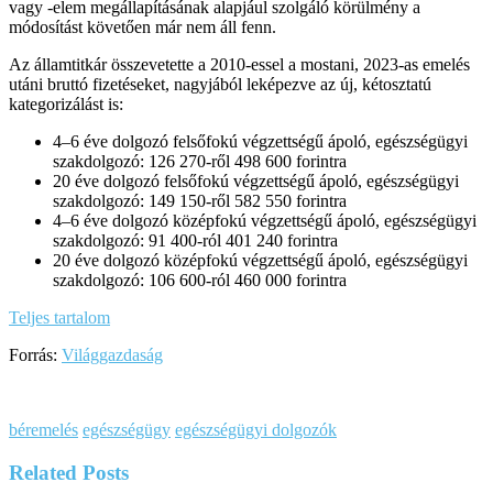
vagy -elem megállapításának alapjául szolgáló körülmény a
módosítást követően már nem áll fenn.
Az államtitkár összevetette a 2010-essel a mostani, 2023-as emelés
utáni bruttó fizetéseket, nagyjából leképezve az új, kétosztatú
kategorizálást is:
4–6 éve dolgozó felsőfokú végzettségű ápoló, egészségügyi
szakdolgozó: 126 270-ről 498 600 forintra
20 éve dolgozó felsőfokú végzettségű ápoló, egészségügyi
szakdolgozó: 149 150-ről 582 550 forintra
4–6 éve dolgozó középfokú végzettségű ápoló, egészségügyi
szakdolgozó: 91 400-ról 401 240 forintra
20 éve dolgozó középfokú végzettségű ápoló, egészségügyi
szakdolgozó: 106 600-ról 460 000 forintra
Teljes tartalom
Forrás:
Világgazdaság
béremelés
egészségügy
egészségügyi dolgozók
Related
Posts