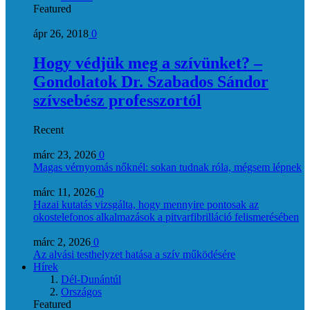
Featured
ápr 26, 2018
0
Hogy védjük meg a szívünket? –
Gondolatok Dr. Szabados Sándor
szívsebész professzortól
Recent
márc 23, 2026
0
Magas vérnyomás nőknél: sokan tudnak róla, mégsem lépnek
márc 11, 2026
0
Hazai kutatás vizsgálta, hogy mennyire pontosak az
okostelefonos alkalmazások a pitvarfibrilláció felismerésében
márc 2, 2026
0
Az alvási testhelyzet hatása a szív működésére
Hírek
Dél-Dunántúl
Országos
Featured