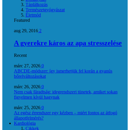
Táplálkozás
Természetgyógyászat
Életmód
Featured
aug 29, 2016
2
A gyerekre káros az apa stresszelése
Recent
márc 27, 2026
0
ABCDE‑módszer: így ismerhetjük fel korán a gyanús
bőrelváltozásokat
márc 26, 2026
0
Nem csak fáradtság: idegrendszeri tünetek, amiket sokan
figyelmen kívül hagynak
márc 25, 2026
0
Az egész érrendszer egy kézben – miért fontos az átfogó
állapotfelmérés?
Kardiológia
Cikkek