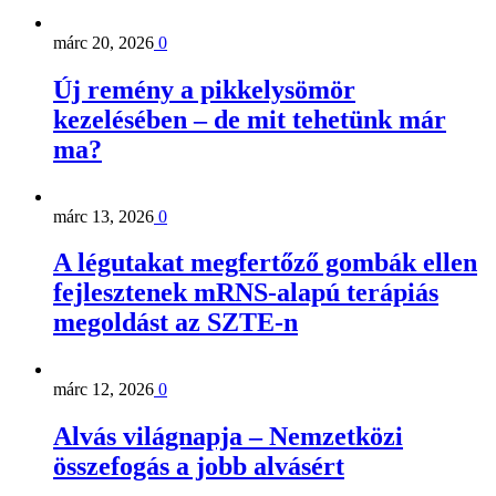
márc 20, 2026
0
Új remény a pikkelysömör
kezelésében – de mit tehetünk már
ma?
márc 13, 2026
0
A légutakat megfertőző gombák ellen
fejlesztenek mRNS-alapú terápiás
megoldást az SZTE-n
márc 12, 2026
0
Alvás világnapja – Nemzetközi
összefogás a jobb alvásért