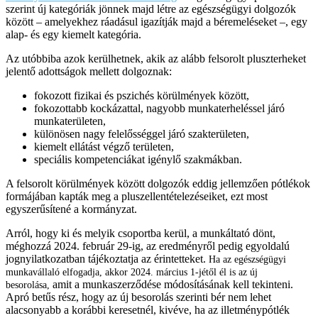
szerint új kategóriák jönnek majd létre az egészségügyi dolgozók
között – amelyekhez ráadásul igazítják majd a béremeléseket –, egy
alap- és egy kiemelt kategória.
Az utóbbiba azok kerülhetnek, akik az alább felsorolt pluszterheket
jelentő adottságok mellett dolgoznak:
fokozott fizikai és pszichés körülmények között,
fokozottabb kockázattal, nagyobb munkaterheléssel járó
munkaterületen,
különösen nagy felelősséggel járó szakterületen,
kiemelt ellátást végző területen,
speciális kompetenciákat igénylő szakmákban.
A felsorolt körülmények között dolgozók eddig jellemzően pótlékok
formájában kapták meg a pluszellentételezéseiket, ezt most
egyszerűsítené a kormányzat.
Arról, hogy ki és melyik csoportba kerül, a munkáltató dönt,
méghozzá 2024. február 29-ig, az eredményről pedig egyoldalú
jognyilatkozatban tájékoztatja az érintetteket.
Ha az egészségügyi
munkavállaló elfogadja, akkor 2024. március 1-jétől él is az új
amit a munkaszerződése módosításának kell tekinteni.
besorolása,
Apró betűs rész, hogy az új besorolás szerinti bér nem lehet
alacsonyabb a korábbi keresetnél, kivéve, ha az illetménypótlék