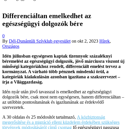
Differenciáltan emelkedhet az
egészségügyi dolgozók bére
0
By
Dél-Dunántúli Szívklub egyesület
on
okt 2, 2023
Hírek
,
Országos
Idén júliusban egységesen kaptak tizennyolc százaléknyi
béremelést az egészségügyi dolgozók, jövő márciusra viszont új
minőségi kategóriákhoz rendelt, differenciált emelést tervez a
kormányzat. A várható több pénznek mindenki örül, a
kategóriák kialakulásán azonban igazítana a szakszervezet –
írja a Világgazdaság.
Idén nyár után jövő tavasszal is emelkedhet az egészségügyi
dolgozók bére, csak most nem egységesen, hanem differenciáltan –
az utóbbin pontosítanának és igazítanának az érdekvédő
szervezetek.
A 30 oldalas és 25 módosítót tartalmazó,
A közbiztonság
megerősítése és a migráció elleni küzdelem érdekében szükséges
törvények módosításáról című csomag
fő egészségügyi passzusa