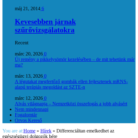
máj 21, 2014
6
Kevesebben járnak
szűrővizsgálatokra
Recent
márc 20, 2026
0
Új remény a pikkelysömör kezelésében – de mit tehetünk már
ma?
márc 13, 2026
0
A légutakat megfertőző gombák ellen fejlesztenek mRNS-
alapú terápiás megoldást az SZTE-n
márc 12, 2026
0
Alvás világnapja – Nemzetközi összefogás a jobb alvásért
Nem mindennapi
Fogalomtár
Orvos Kereső
You are at:
Home
»
Hírek
»
Differenciáltan emelkedhet az
egészségügyi dolgozók bére