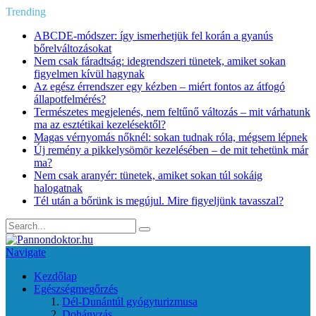
Trending
ABCDE‑módszer: így ismerhetjük fel korán a gyanús
bőrelváltozásokat
Nem csak fáradtság: idegrendszeri tünetek, amiket sokan
figyelmen kívül hagynak
Az egész érrendszer egy kézben – miért fontos az átfogó
állapotfelmérés?
Természetes megjelenés, nem feltűnő változás – mit várhatunk
ma az esztétikai kezelésektől?
Magas vérnyomás nőknél: sokan tudnak róla, mégsem lépnek
Új remény a pikkelysömör kezelésében – de mit tehetünk már
ma?
Nem csak aranyér: tünetek, amiket sokan túl sokáig
halogatnak
Tél után a bőrünk is megújul. Mire figyeljünk tavasszal?
Navigate
Kezdőlap
Egészségmegőrzés
Dél-Dunántúl gyógyturizmusa
Dohányzás