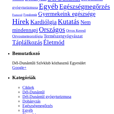
Egyéb
Egészségmegőrzés
gyógyturizmusa
Gyermekeink egészsége
Fogalomtár
Featured
Hírek
Kutatás
Kardiólgia
Nem
Országos
mindennapi
Orvos Kereső
Természetgyógyászat
Orvosmeteorológia
Életmód
Táplálkozás
Bemutatkozó
Dél-Dunántúli Szívklub közhasznú Egyesület
Google+
Kategóriák
Cikkek
Dél-Dunántúl
Dél-Dunántúl gyógyturizmusa
Dohányzás
Egészségmegőrzés
Egyéb