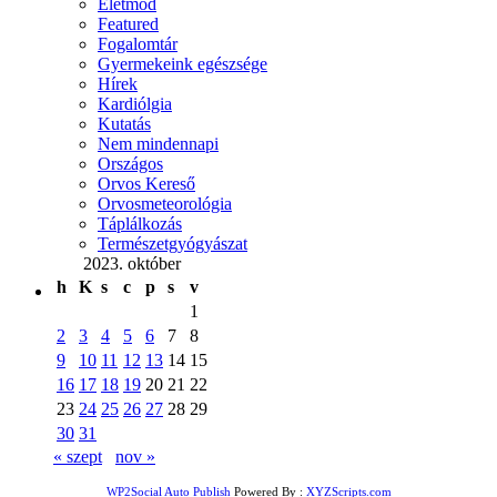
Életmód
Featured
Fogalomtár
Gyermekeink egészsége
Hírek
Kardiólgia
Kutatás
Nem mindennapi
Országos
Orvos Kereső
Orvosmeteorológia
Táplálkozás
Természetgyógyászat
2023. október
h
K
s
c
p
s
v
1
2
3
4
5
6
7
8
9
10
11
12
13
14
15
16
17
18
19
20
21
22
23
24
25
26
27
28
29
30
31
« szept
nov »
WP2Social Auto Publish
Powered By :
XYZScripts.com