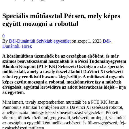
Speciális műtőasztal Pécsen, mely képes
együtt mozogni a robottal
0
By
Dél-Dunántúli Szívklub egyesület
on
szept 1, 2023
Dél-
Dunántúl
,
Hírek
A közelmúltban üzemelték be az országban elsőként, és már
számos beavatkozásnál használták is a Pécsi Tudományegyetem
Klinikai Központ (PTE KK) Sebészeti Osztályán azt a speciális
műtőasztalt, amely a tavaly ősszel átadott DaVinci Xi sebészeti
robot egy rendkívül hasznos kiegészítője. A műtőasztal ugyanis
képes együtt mozogni a robottal, megkönnyítve így a műtétek
elvégzését, egyúttal lerövidítve az adott beavatkozás idejét – írja
az egyetem.
Mint ismert, tavaly szeptemberben mutatták be a PTE KK Janus
Pannonius Klinikai Tömbjében azt a DaVinci Xi sebészeti robotot,
amellyel azóta mintegy kétszáz beavatkozást végeztek el Pécsett
sikerrel, többek között nőgyógyászati, sebészeti, urológiai, valamint
az országban egyedüliként mellkassebészeti és fül-orr-gégészeti, fej-
nyaksebészeti területen.