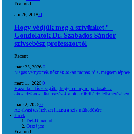
Featured
ápr 26, 2018
0
Hogy védjük meg a szívünket? –
Gondolatok Dr. Szabados Sándor
szívsebész professzortól
Recent
márc 23, 2026
0
Magas vérnyomás nőknél: sokan tudnak róla, mégsem lépnek
márc 11, 2026
0
Hazai kutatás vizsgálta, hogy mennyire pontosak az
okostelefonos alkalmazások a pitvarfibrilláció felismerésében
márc 2, 2026
0
Az alvási testhelyzet hatása a szív működésére
Hírek
Dél-Dunántúl
Országos
Featured