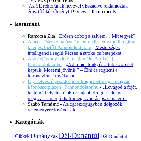
19 views
|
0 comments
Az SE rektorának nevével visszaélve reklámoztak
értisztító készítményt
19 views
|
0 comments
komment
Ramocsa Zita
-
Erősen dobog a szívem… Mit tegyek?
A pécsi "stroke-hálózat" akár a teljes dunántúli régióra
kiterjeszthető | Pannondoktor.hu
-
Mesterséges
intelligencia segíti Pécsen a stroke-os betegeket
A világjárvány eddig megkímélte Afrikát? |
Pannondoktor.hu
-
„Adni mentünk, és a többszörösét
kaptuk. Most mi jövünk!” – Élni és segíteni a
koronavírus árnyékában
Új, életveszélyes, dizájnerdrog jelent meg a magyar
kábítószerpiacon | Pannondoktor.hu
-
„Levágod a fejét,
kettő nő helyette, újabb és újabb drogok jelennek
meg…” – interjú dr. Sümegi András pszichiáterrel
Szabó Tamásné
-
Az egészségügyben dolgozók
véleményére kíváncsiak
Kategóriák
Dél-Dunántúl
Dohányzás
Cikkek
Dél-Dunántúl