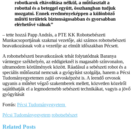
robotkarok eltávolítása nélkül, a műtőasztalt a
robottal és a beteggel együtt, összhangban tudjuk
mozgatni. Ennek eredményeképpen a különböző
műtéti területek biztonságosabban és gyorsabban
elérhetővé válnak”
– tette hozzá Papp András, a PTE KK Robotsebészeti
Munkacsoportjának szakmai vezetője, aki számos robotsebészeti
beavatkozásnak volt a vezetője az elmúlt időszakban Pécsett.
A robotsebészeti beavatkozások tehát folytatódnak Baranya
vármegye székhelyén, az eddigieknél is magasabb színvonalon,
ultramodern körülmények között. Ráadásul a sebészeti robot és a
speciális műtőasztal nemcsak a gyógyítást szolgálja, hanem a Pécsi
Tudományegyetemen zajló orvosképzést is. A leendő orvosok
ugyanis a műtétet végző szakemberek mellett, közvetlen közelről
sajátíthatják el a legmodernebb sebészeti technikákat, vagyis a jövő
gyógyítását
Forrás:
Pécsi Tudományegyetem
Pécsi Tudományegyetem
robotsebészet
Related
Posts