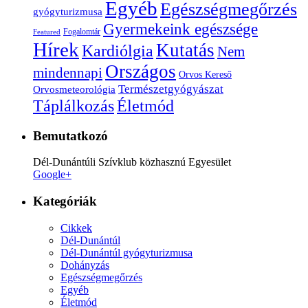
Egyéb
Egészségmegőrzés
gyógyturizmusa
Gyermekeink egészsége
Fogalomtár
Featured
Hírek
Kutatás
Kardiólgia
Nem
Országos
mindennapi
Orvos Kereső
Természetgyógyászat
Orvosmeteorológia
Életmód
Táplálkozás
Bemutatkozó
Dél-Dunántúli Szívklub közhasznú Egyesület
Google+
Kategóriák
Cikkek
Dél-Dunántúl
Dél-Dunántúl gyógyturizmusa
Dohányzás
Egészségmegőrzés
Egyéb
Életmód