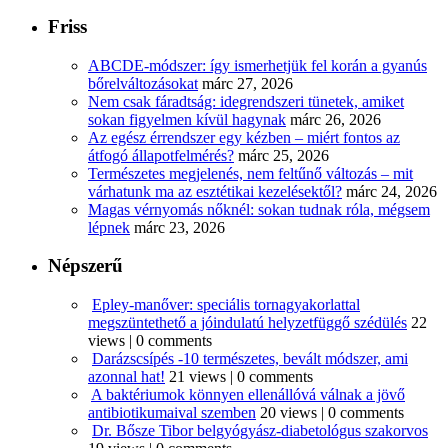
Friss
ABCDE‑módszer: így ismerhetjük fel korán a gyanús
bőrelváltozásokat
márc 27, 2026
Nem csak fáradtság: idegrendszeri tünetek, amiket
sokan figyelmen kívül hagynak
márc 26, 2026
Az egész érrendszer egy kézben – miért fontos az
átfogó állapotfelmérés?
márc 25, 2026
Természetes megjelenés, nem feltűnő változás – mit
várhatunk ma az esztétikai kezelésektől?
márc 24, 2026
Magas vérnyomás nőknél: sokan tudnak róla, mégsem
lépnek
márc 23, 2026
Népszerű
Epley-manőver: speciális tornagyakorlattal
megszüntethető a jóindulatú helyzetfüggő szédülés
22
views
|
0 comments
Darázscsípés -10 természetes, bevált módszer, ami
azonnal hat!
21 views
|
0 comments
A baktériumok könnyen ellenállóvá válnak a jövő
antibiotikumaival szemben
20 views
|
0 comments
Dr. Bősze Tibor belgyógyász-diabetológus szakorvos