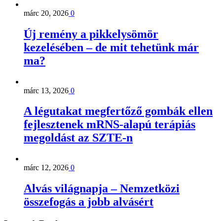
márc 20, 2026
0
Új remény a pikkelysömör
kezelésében – de mit tehetünk már
ma?
márc 13, 2026
0
A légutakat megfertőző gombák ellen
fejlesztenek mRNS-alapú terápiás
megoldást az SZTE-n
márc 12, 2026
0
Alvás világnapja – Nemzetközi
összefogás a jobb alvásért