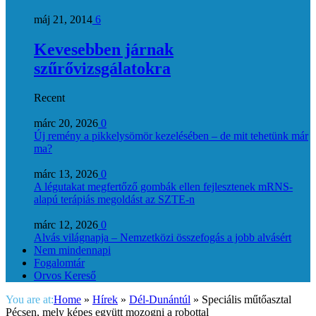
máj 21, 2014
6
Kevesebben járnak
szűrővizsgálatokra
Recent
márc 20, 2026
0
Új remény a pikkelysömör kezelésében – de mit tehetünk már
ma?
márc 13, 2026
0
A légutakat megfertőző gombák ellen fejlesztenek mRNS-
alapú terápiás megoldást az SZTE-n
márc 12, 2026
0
Alvás világnapja – Nemzetközi összefogás a jobb alvásért
Nem mindennapi
Fogalomtár
Orvos Kereső
You are at:
Home
»
Hírek
»
Dél-Dunántúl
»
Speciális műtőasztal
Pécsen, mely képes együtt mozogni a robottal