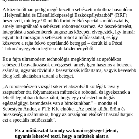
A közelmúltban pedig megérkezett a sebészeti robothoz hasonlóan
„Helyreállítási és Ellenállóképességi Eszközpályázatból” (RRF)
beszerzett, mintegy 90 millió forint értékű speciális műtőasztal is,
amely integrálható a sebészeti robotrendszerhez. Az összeköttetést,
integrálást a szakemberek augusztus közepén elvégezték, így immár
együtt tud mozogni a sebészeti robot a műtőasztallal, és így
közvetve a rajta fekvő operálandó beteggel – derült ki a Pécsi
Tudományegyetem legfrissebb közleményéből.
Ez a fajta ultramodern technológia megkönnyíti az aprólékos
sebészeti beavatkozások elvégzését, amely igen hasznos a betegek
számára, ugyanis rövidül a beavatkozás időtartama, vagyis kevesebb
ideig kell altatásban tartani a beteget.
„A robotsebészeti vizsgát sikerrel abszolvált kollégák tavaly
szeptember óta folyamatosan műtenek a robottal, és igyekeznek a
lehető legjobban kihasználni, hogy egy csúcstechnológiás
egészségügyi berendezés van a birtokunkban” – mondta el
Sebestyén Andor, a PTE KK elnöke. „Az pedig külön öröm és
büszkeség a számunkra, hogy az országban elsőként használhatjuk
ezt a speciális műtőasztalt”.
Ez a műtőasztal komoly szakmai segítséget jelent,
ugyanis lehetővé teszi, hogy a műtétek alatt a