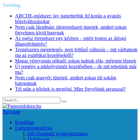
Trending
ABCDE‑módszer: így ismerhetjük fel korán a gyanús
bőrelváltozásokat
Nem csak fáradtság: idegrendszeri tünetek, amiket sokan
figyelmen kívül hagynak
Az egész érrendszer egy kézben – miért fontos az átfogó
állapotfelmérés?
Természetes megjelenés, nem feltűnő változás – mit várhatunk
ma az esztétikai kezelésektől?
Magas vérnyomás nőknél: sokan tudnak róla, mégsem lépnek
Új remény a pikkelysömör kezelésében – de mit tehetünk már
ma?
Nem csak aranyér: tünetek, amiket sokan túl sokáig
halogatnak
Tél után a bőrünk is megújul. Mire figyeljünk tavasszal?
Navigate
Kezdőlap
Egészségmegőrzés
Dél-Dunántúl gyógyturizmusa
Dohányzás