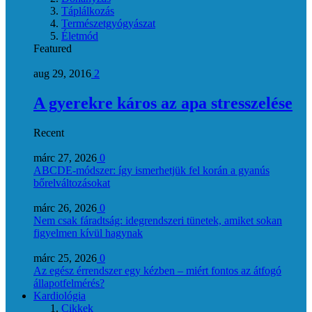
Táplálkozás
Természetgyógyászat
Életmód
Featured
aug 29, 2016
2
A gyerekre káros az apa stresszelése
Recent
márc 27, 2026
0
ABCDE‑módszer: így ismerhetjük fel korán a gyanús
bőrelváltozásokat
márc 26, 2026
0
Nem csak fáradtság: idegrendszeri tünetek, amiket sokan
figyelmen kívül hagynak
márc 25, 2026
0
Az egész érrendszer egy kézben – miért fontos az átfogó
állapotfelmérés?
Kardiológia
Cikkek