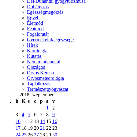
Dél-Dunántúl gyógyturizmusa
Dohányzás
Egészségmegőrzés
Egyéb
Életmód
Featured
Fogalomtár
Gyermekeink egészsége
Hírek
Kardiólgia
Kutatás
Nem mindennapi
Országos
Orvos Kereső
Orvosmeteorológia
Táplálkozás
Természetgyógyászat
2018. szeptember
h
K
s
c
p
s
v
1
2
3
4
5
6
7
8
9
10
11
12
13
14
15
16
17
18
19
20
21
22
23
24
25
26
27
28
29
30