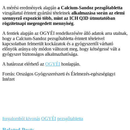
A mérési eredmények alapján
a Calcium-Sandoz pezsgőtabletta
vizsgálattal érintett gyártási tételeinek
alkalmazása során
az elemi
szennyező expozíció több, mint az ICH Q3D útmutatóban
rögzítetnapi megengedett mennyiség
.
A fentiek alapján az OGYÉI rendelkezésére álló adatok arra utalnak,
hogy a Calcium-Sandoz pezsgőtabletta érintett tételeivel
kapcsolatban felmerült kockázatok és a gyógyszertől várható
előnyök aránya oly módon változott meg, hogy kétségessé vált a
gyógyszer biztonságos alkalmazhatósága.
A határozat elérhető az
OGYÉI
honlapján.
Forrás: Országos Gyógyszerészeti és Élelmezés-egészségügyi
Intézet
forgalomból kivonás
OGYÉI
pezsgőtabletta
Related
Posts