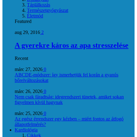
Táplálkozás
Természetgyógyászat
Életmód
Featured
aug 29, 2016
2
A gyerekre káros az apa stresszelése
Recent
márc 27, 2026
0
ABCDE‑módszer: így ismerhetjük fel korán a gyanús
bőrelváltozásokat
márc 26, 2026
0
Nem csak fáradtság: idegrendszeri tünetek, amiket sokan
figyelmen kívül hagynak
márc 25, 2026
0
Az egész érrendszer egy kézben – miért fontos az átfogó
állapotfelmérés?
Kardiológia
Cikkek