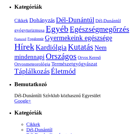
Kategóriák
Dél-Dunántúl
Dohányzás
Cikkek
Dél-Dunántúl
Egyéb
Egészségmegőrzés
gyógyturizmusa
Gyermekeink egészsége
Fogalomtár
Featured
Hírek
Kutatás
Kardiólgia
Nem
Országos
mindennapi
Orvos Kereső
Természetgyógyászat
Orvosmeteorológia
Életmód
Táplálkozás
Bemutatkozó
Dél-Dunántúli Szívklub közhasznú Egyesület
Google+
Kategóriák
Cikkek
Dél-Dunántúl