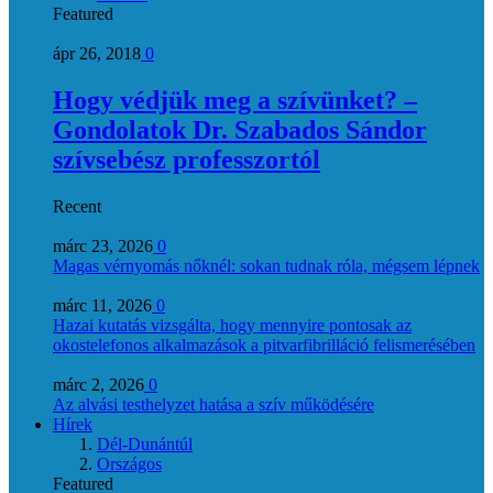
Featured
ápr 26, 2018
0
Hogy védjük meg a szívünket? –
Gondolatok Dr. Szabados Sándor
szívsebész professzortól
Recent
márc 23, 2026
0
Magas vérnyomás nőknél: sokan tudnak róla, mégsem lépnek
márc 11, 2026
0
Hazai kutatás vizsgálta, hogy mennyire pontosak az
okostelefonos alkalmazások a pitvarfibrilláció felismerésében
márc 2, 2026
0
Az alvási testhelyzet hatása a szív működésére
Hírek
Dél-Dunántúl
Országos
Featured