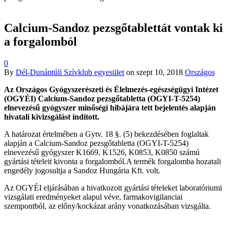
Calcium-Sandoz pezsgőtablettát vontak ki
a forgalomból
0
By
Dél-Dunántúli Szívklub egyesület
on
szept 10, 2018
Országos
Az Országos Gyógyszerészeti és Élelmezés-egészségügyi Intézet
(OGYÉI) Calcium-Sandoz pezsgőtabletta (OGYI-T-5254)
elnevezésű gyógyszer minőségi hibájára tett bejelentés alapján
hivatali kivizsgálást indított.
A határozat értelmében a Gytv. 18 §. (5) bekezdésében foglaltak
alapján a Calcium-Sandoz pezsgőtabletta (OGYI-T-5254)
elnevezésű gyógyszer K1669, K1526, K0853, K0850 számú
gyártási tételeit kivonta a forgalomból.A termék forgalomba hozatali
engedély jogosultja a Sandoz Hungária Kft. volt.
Az OGYÉI eljárásában a hivatkozott gyártási tételeket laboratóriumi
vizsgálati eredményeket alapul véve, farmakovigilanciai
szempontból, az előny/kockázat arány vonatkozásában vizsgálta.