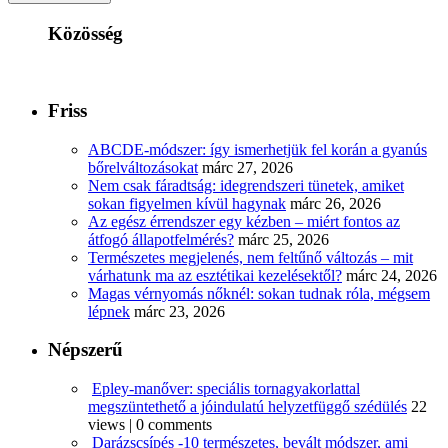
Közösség
Friss
ABCDE‑módszer: így ismerhetjük fel korán a gyanús
bőrelváltozásokat
márc 27, 2026
Nem csak fáradtság: idegrendszeri tünetek, amiket
sokan figyelmen kívül hagynak
márc 26, 2026
Az egész érrendszer egy kézben – miért fontos az
átfogó állapotfelmérés?
márc 25, 2026
Természetes megjelenés, nem feltűnő változás – mit
várhatunk ma az esztétikai kezelésektől?
márc 24, 2026
Magas vérnyomás nőknél: sokan tudnak róla, mégsem
lépnek
márc 23, 2026
Népszerű
Epley-manőver: speciális tornagyakorlattal
megszüntethető a jóindulatú helyzetfüggő szédülés
22
views
|
0 comments
Darázscsípés -10 természetes, bevált módszer, ami