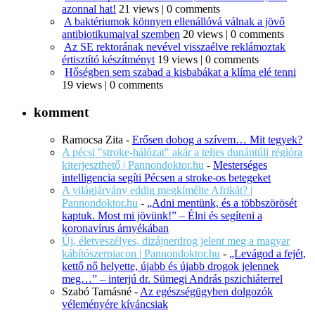
azonnal hat!
21 views
|
0 comments
A baktériumok könnyen ellenállóvá válnak a jövő
antibiotikumaival szemben
20 views
|
0 comments
Az SE rektorának nevével visszaélve reklámoztak
értisztító készítményt
19 views
|
0 comments
Hőségben sem szabad a kisbabákat a klíma elé tenni
19 views
|
0 comments
komment
Ramocsa Zita
-
Erősen dobog a szívem… Mit tegyek?
A pécsi "stroke-hálózat" akár a teljes dunántúli régióra
kiterjeszthető | Pannondoktor.hu
-
Mesterséges
intelligencia segíti Pécsen a stroke-os betegeket
A világjárvány eddig megkímélte Afrikát? |
Pannondoktor.hu
-
„Adni mentünk, és a többszörösét
kaptuk. Most mi jövünk!” – Élni és segíteni a
koronavírus árnyékában
Új, életveszélyes, dizájnerdrog jelent meg a magyar
kábítószerpiacon | Pannondoktor.hu
-
„Levágod a fejét,
kettő nő helyette, újabb és újabb drogok jelennek
meg…” – interjú dr. Sümegi András pszichiáterrel
Szabó Tamásné
-
Az egészségügyben dolgozók
véleményére kíváncsiak