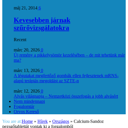
máj 21, 2014
6
Kevesebben járnak
szűrővizsgálatokra
Recent
márc 20, 2026
0
Új remény a pikkelysömör kezelésében – de mit tehetünk már
ma?
márc 13, 2026
0
A légutakat megfertőző gombák ellen fejlesztenek mRNS-
alapú terápiás megoldást az SZTE-n
márc 12, 2026
0
Alvás világnapja – Nemzetközi összefogás a jobb alvásért
Nem mindennapi
Fogalomtár
Orvos Kereső
You are at:
Home
»
Hírek
»
Országos
»
Calcium-Sandoz
pezsgőtablettát vontak ki a forgalomból