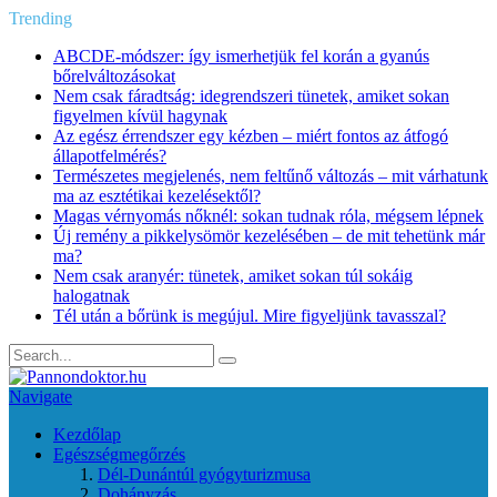
Trending
ABCDE‑módszer: így ismerhetjük fel korán a gyanús
bőrelváltozásokat
Nem csak fáradtság: idegrendszeri tünetek, amiket sokan
figyelmen kívül hagynak
Az egész érrendszer egy kézben – miért fontos az átfogó
állapotfelmérés?
Természetes megjelenés, nem feltűnő változás – mit várhatunk
ma az esztétikai kezelésektől?
Magas vérnyomás nőknél: sokan tudnak róla, mégsem lépnek
Új remény a pikkelysömör kezelésében – de mit tehetünk már
ma?
Nem csak aranyér: tünetek, amiket sokan túl sokáig
halogatnak
Tél után a bőrünk is megújul. Mire figyeljünk tavasszal?
Navigate
Kezdőlap
Egészségmegőrzés
Dél-Dunántúl gyógyturizmusa
Dohányzás