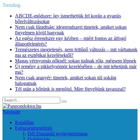
Trending
ABCDE‑módszer: így ismerhetjük fel korán a gyanús
bőrelváltozásokat
Nem csak fáradtság: idegrendszeri tünetek, amiket sokan
figyelmen kívül hagynak
Az egész érrendszer egy kézben – miért fontos az átfogó
állapotfelmérés?
Természetes megjelenés, nem feltűnő változás – mit várhatunk
ma az esztétikai kezelésektől?
Magas vérnyomás nőknél: sokan tudnak róla, mégsem lépnek
Új remény a pikkelysömör kezelésében – de mit tehetünk már
ma?
Nem csak aranyér: tünetek, amiket sokan túl sokáig
halogatnak
Tél után a bőrünk is megújul. Mire figyeljünk tavasszal?
Navigate
Kezdőlap
Egészségmegőrzés
Dél-Dunántúl gyógyturizmusa
Dohányzás