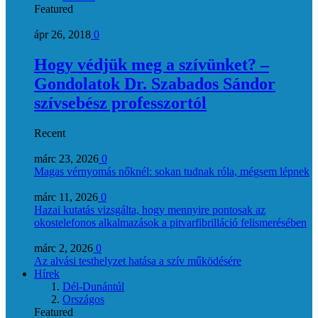
Featured
ápr 26, 2018
0
Hogy védjük meg a szívünket? –
Gondolatok Dr. Szabados Sándor
szívsebész professzortól
Recent
márc 23, 2026
0
Magas vérnyomás nőknél: sokan tudnak róla, mégsem lépnek
márc 11, 2026
0
Hazai kutatás vizsgálta, hogy mennyire pontosak az
okostelefonos alkalmazások a pitvarfibrilláció felismerésében
márc 2, 2026
0
Az alvási testhelyzet hatása a szív működésére
Hírek
Dél-Dunántúl
Országos
Featured