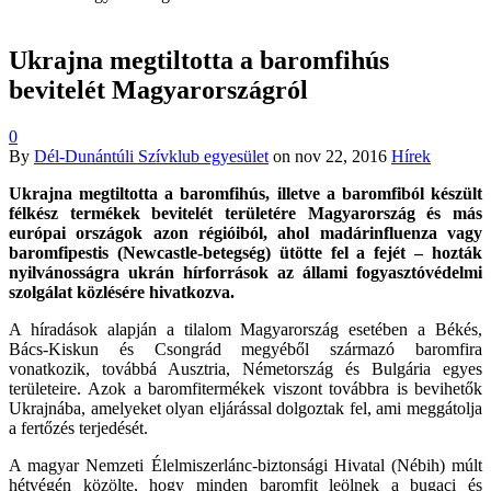
Ukrajna megtiltotta a baromfihús
bevitelét Magyarországról
0
By
Dél-Dunántúli Szívklub egyesület
on
nov 22, 2016
Hírek
Ukrajna megtiltotta a baromfihús, illetve a baromfiból készült
félkész termékek bevitelét területére Magyarország és más
európai országok azon régióiból, ahol madárinfluenza vagy
baromfipestis (Newcastle-betegség) ütötte fel a fejét – hozták
nyilvánosságra ukrán hírforrások az állami fogyasztóvédelmi
szolgálat közlésére hivatkozva.
A híradások alapján a tilalom Magyarország esetében a Békés,
Bács-Kiskun és Csongrád megyéből származó baromfira
vonatkozik, továbbá Ausztria, Németország és Bulgária egyes
területeire. Azok a baromfitermékek viszont továbbra is bevihetők
Ukrajnába, amelyeket olyan eljárással dolgoztak fel, ami meggátolja
a fertőzés terjedését.
A magyar Nemzeti Élelmiszerlánc-biztonsági Hivatal (Nébih) múlt
hétvégén közölte, hogy minden baromfit leölnek a bugaci és