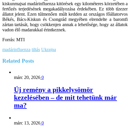
kiskunmajsai madárinfluenza kitörések egy kilométeres körzetében a
fertőzés terjedésének megakadályozása érdekében. Ez több tízezer
állatot jelent. Ezen túlmenően múlt kedden az országos főállatorvos
Békés, Bács-Kiskun és Csongrád megyében elrendelte a baromfi
zártan tartását, hogy csökkenjen annak a lehetősége, hogy az állatok
vadon élő madarakkal érintkeznek.
Forrás: MTI
madárinfluenza
tiltás
Ukrajna
Related
Posts
márc 20, 2026
0
Új remény a pikkelysömör
kezelésében – de mit tehetünk már
ma?
márc 13, 2026
0