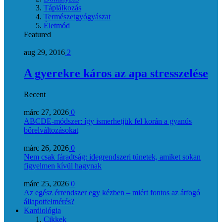
Táplálkozás
Természetgyógyászat
Életmód
Featured
aug 29, 2016
2
A gyerekre káros az apa stresszelése
Recent
márc 27, 2026
0
ABCDE‑módszer: így ismerhetjük fel korán a gyanús
bőrelváltozásokat
márc 26, 2026
0
Nem csak fáradtság: idegrendszeri tünetek, amiket sokan
figyelmen kívül hagynak
márc 25, 2026
0
Az egész érrendszer egy kézben – miért fontos az átfogó
állapotfelmérés?
Kardiológia
Cikkek