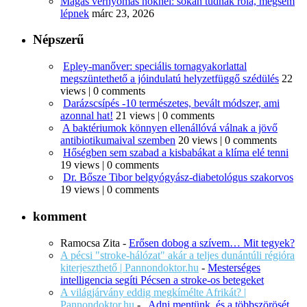
Magas vérnyomás nőknél: sokan tudnak róla, mégsem
lépnek
márc 23, 2026
Népszerű
Epley-manőver: speciális tornagyakorlattal
megszüntethető a jóindulatú helyzetfüggő szédülés
22
views
|
0 comments
Darázscsípés -10 természetes, bevált módszer, ami
azonnal hat!
21 views
|
0 comments
A baktériumok könnyen ellenállóvá válnak a jövő
antibiotikumaival szemben
20 views
|
0 comments
Hőségben sem szabad a kisbabákat a klíma elé tenni
19 views
|
0 comments
Dr. Bősze Tibor belgyógyász-diabetológus szakorvos
19 views
|
0 comments
komment
Ramocsa Zita
-
Erősen dobog a szívem… Mit tegyek?
A pécsi "stroke-hálózat" akár a teljes dunántúli régióra
kiterjeszthető | Pannondoktor.hu
-
Mesterséges
intelligencia segíti Pécsen a stroke-os betegeket
A világjárvány eddig megkímélte Afrikát? |
Pannondoktor.hu
-
„Adni mentünk, és a többszörösét