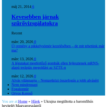
máj 21, 2014
6
Kevesebben járnak
szűrővizsgálatokra
Recent
márc 20, 2026
0
Új remény a pikkelysömör kezelésében – de mit tehetünk már
ma?
márc 13, 2026
0
A légutakat megfertőző gombák ellen fejlesztenek mRNS-
alapú terápiás megoldást az SZTE-n
márc 12, 2026
0
Alvás világnapja – Nemzetközi összefogás a jobb alvásért
Nem mindennapi
Fogalomtár
Orvos Kereső
You are at:
Home
»
Hírek
»
Ukrajna megtiltotta a baromfihús
bevitelét Magyarországról