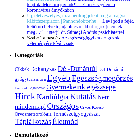
kaptuk. Most mi jövünk!” – Élni és segíteni a
koronavírus árnyékában
Új, életveszélyes, dizájnerdrog jelent meg a magyar
kábítószerpiacon | Pannondoktor.hu
-
„Levágod a fejét,
kettő nő helyette, újabb és újabb drogok jelennek
meg…” – interjú dr. Sümegi András pszichiáterrel
Szabó Tamásné
-
Az egészségügyben dolgozók
véleményére kíváncsiak
Kategóriák
Dél-Dunántúl
Dohányzás
Cikkek
Dél-Dunántúl
Egyéb
Egészségmegőrzés
gyógyturizmusa
Gyermekeink egészsége
Fogalomtár
Featured
Hírek
Kutatás
Kardiólgia
Nem
Országos
mindennapi
Orvos Kereső
Természetgyógyászat
Orvosmeteorológia
Életmód
Táplálkozás
Bemutatkozó