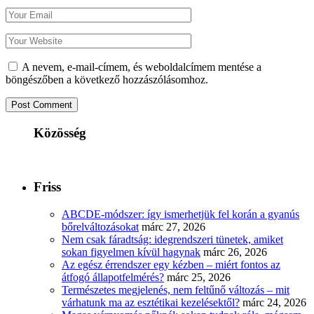
A nevem, e-mail-címem, és weboldalcímem mentése a
böngészőben a következő hozzászólásomhoz.
Közösség
Friss
ABCDE‑módszer: így ismerhetjük fel korán a gyanús
bőrelváltozásokat
márc 27, 2026
Nem csak fáradtság: idegrendszeri tünetek, amiket
sokan figyelmen kívül hagynak
márc 26, 2026
Az egész érrendszer egy kézben – miért fontos az
átfogó állapotfelmérés?
márc 25, 2026
Természetes megjelenés, nem feltűnő változás – mit
várhatunk ma az esztétikai kezelésektől?
márc 24, 2026