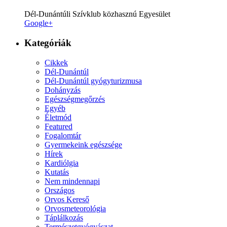
Dél-Dunántúli Szívklub közhasznú Egyesület
Google+
Kategóriák
Cikkek
Dél-Dunántúl
Dél-Dunántúl gyógyturizmusa
Dohányzás
Egészségmegőrzés
Egyéb
Életmód
Featured
Fogalomtár
Gyermekeink egészsége
Hírek
Kardiólgia
Kutatás
Nem mindennapi
Országos
Orvos Kereső
Orvosmeteorológia
Táplálkozás
Természetgyógyászat