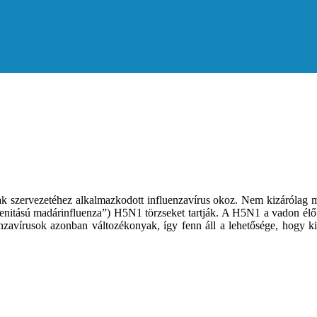
k szervezetéhez alkalmazkodott influenzavírus okoz. Nem kizárólag m
enitású madárinfluenza”) H5N1 törzseket tartják. A H5N1 a vadon élő m
enzavírusok azonban változékonyak, így fenn áll a lehetősége, hogy ki