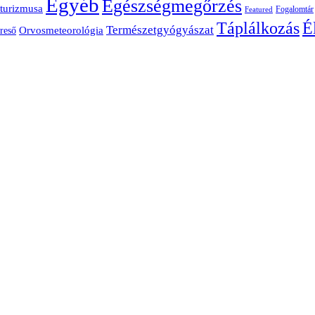
Egyéb
Egészségmegőrzés
turizmusa
Fogalomtár
Featured
É
Táplálkozás
Természetgyógyászat
Orvosmeteorológia
reső