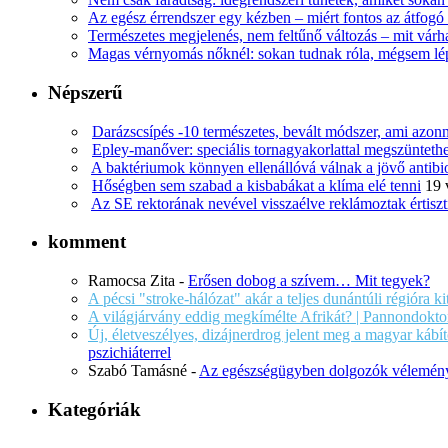
Az egész érrendszer egy kézben – miért fontos az átfogó 
Természetes megjelenés, nem feltűnő változás – mit várha
Magas vérnyomás nőknél: sokan tudnak róla, mégsem l
Népszerű
Darázscsípés -10 természetes, bevált módszer, ami azonn
Epley-manőver: speciális tornagyakorlattal megszüntethe
A baktériumok könnyen ellenállóvá válnak a jövő antib
Hőségben sem szabad a kisbabákat a klíma elé tenni
19 
Az SE rektorának nevével visszaélve reklámoztak értiszt
komment
Ramocsa Zita
-
Erősen dobog a szívem… Mit tegyek?
A pécsi "stroke-hálózat" akár a teljes dunántúli régióra k
A világjárvány eddig megkímélte Afrikát? | Pannondokto
Új, életveszélyes, dizájnerdrog jelent meg a magyar káb
pszichiáterrel
Szabó Tamásné
-
Az egészségügyben dolgozók vélemény
Kategóriák