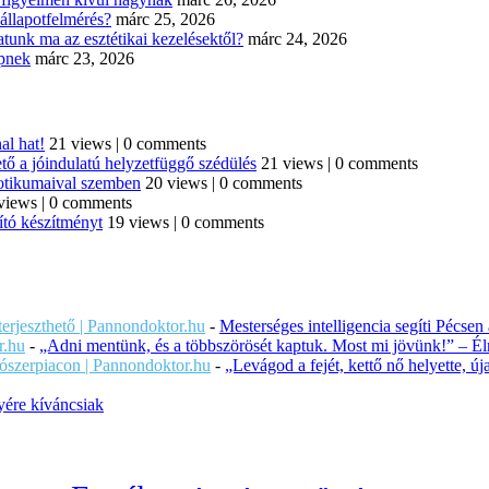
állapotfelmérés?
márc 25, 2026
tunk ma az esztétikai kezelésektől?
márc 24, 2026
épnek
márc 23, 2026
al hat!
21 views
|
0 comments
tő a jóindulatú helyzetfüggő szédülés
21 views
|
0 comments
iotikumaival szemben
20 views
|
0 comments
views
|
0 comments
ító készítményt
19 views
|
0 comments
iterjeszthető | Pannondoktor.hu
-
Mesterséges intelligencia segíti Pécsen
r.hu
-
„Adni mentünk, és a többszörösét kaptuk. Most mi jövünk!” – Éln
ítószerpiacon | Pannondoktor.hu
-
„Levágod a fejét, kettő nő helyette, 
ére kíváncsiak