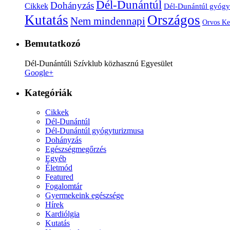
Dél-Dunántúl
Dohányzás
Cikkek
Dél-Dunántúl gyógy
Kutatás
Országos
Nem mindennapi
Orvos Ke
Bemutatkozó
Dél-Dunántúli Szívklub közhasznú Egyesület
Google+
Kategóriák
Cikkek
Dél-Dunántúl
Dél-Dunántúl gyógyturizmusa
Dohányzás
Egészségmegőrzés
Egyéb
Életmód
Featured
Fogalomtár
Gyermekeink egészsége
Hírek
Kardiólgia
Kutatás