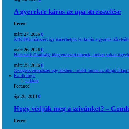
A gyerekre káros az apa stresszelése
Recent
márc 27, 2026
0
ABCDE‑módszer: így ismerhetjük fel korán a gyanús bőrelvált
márc 26, 2026
0
Nem csak fáradtság: idegrendszeri tünetek, amiket sokan figye
márc 25, 2026
0
Az egész érrendszer egy kézben – miért fontos az átfogó állapo
Kardiológia
Cikkek
Featured
ápr 26, 2018
0
Hogy védjük meg a szívünket? – Gondol
Recent