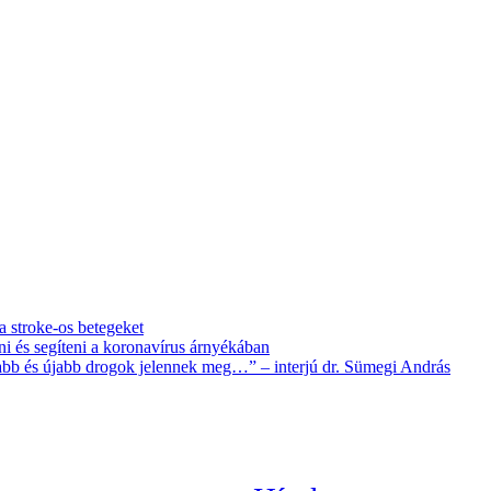
 a stroke-os betegeket
i és segíteni a koronavírus árnyékában
újabb és újabb drogok jelennek meg…” – interjú dr. Sümegi András