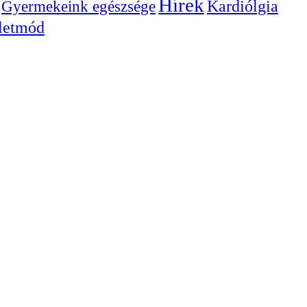
Hírek
Gyermekeink egészsége
Kardiólgia
letmód