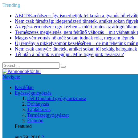
Trending
ABCDE‑módszer: így ismerhetjük fel korán a gyanús bőrelvált
Nem csak fáradtság: idegrendszeri tünetek, amiket sokan figye
Az egész érrendszer egy kézben – miért fontos az átfogó állapo
Természetes megjelenés, nem feltűnő változás – mit várhatunk m
Magas vérnyomás nőknél: sokan tudnak róla, mégsem lépnek
Új remény a pikkelysömör kezelésében – de mit tehetünk már 
Nem csak aranyér: tünetek, amiket sokan túl sokáig halogatnak
Tél után a bőrünk is megújul. Mire figyeljünk tavasszal?
Navigate
Kezdőlap
Egészségmegőrzés
Dél-Dunántúl gyógyturizmusa
Dohányzás
Táplálkozás
Természetgyógyászat
Életmód
Featured
aug 29, 2016
2