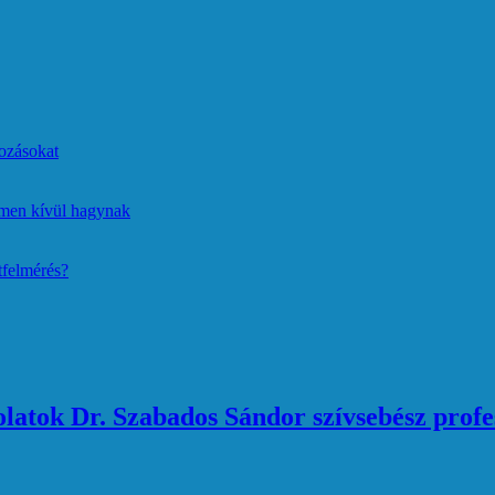
ozásokat
lmen kívül hagynak
tfelmérés?
atok Dr. Szabados Sándor szívsebész profe