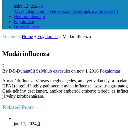
márc 12, 2026
0
Alvás világnapja – Nemzetközi összefogás a jobb alvásért
Nem mindennapi
Fogalomtár
Orvos Kereső
You are at:
Home
»
Fogalomtár
»
Madárinfluenza
Madárinfluenza
2
By
Dél-Dunántúli Szívklub egyesület
on
nov 4, 2016
Fogalomtár
A madárinfluenza vírusos megbetegedés, amelyet valamely, a madara
HPAI (angolul highly pathogenic avian influenza, azaz „magas patog
Csak néhány eset ismert, amikor emberről emberre terjedt, az influ
járvány kirobbantására.
Related
Posts
jún 17, 2024
0