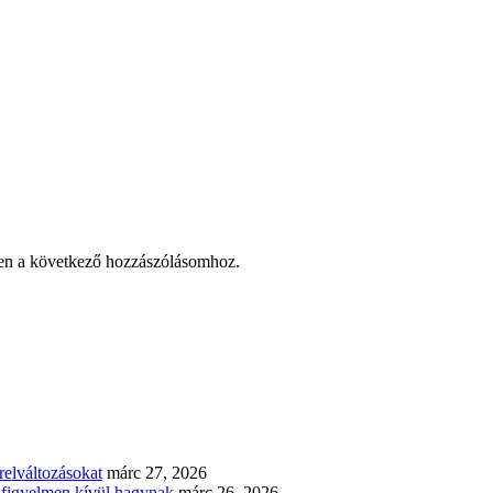
en a következő hozzászólásomhoz.
elváltozásokat
márc 27, 2026
n figyelmen kívül hagynak
márc 26, 2026