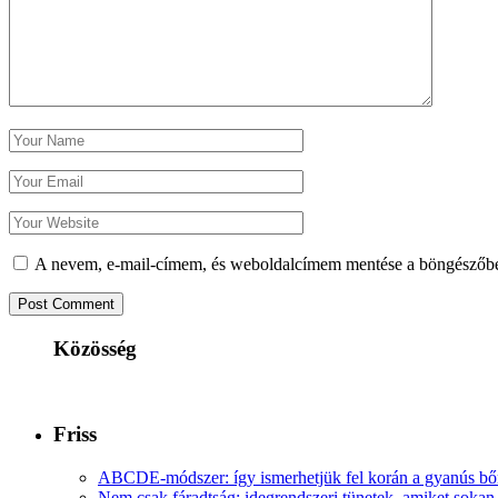
A nevem, e-mail-címem, és weboldalcímem mentése a böngészőb
Közösség
Friss
ABCDE‑módszer: így ismerhetjük fel korán a gyanús bőr
Nem csak fáradtság: idegrendszeri tünetek, amiket soka