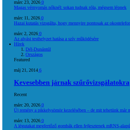
márc 23, 2026
0
Magas vérnyomás nőknél: sokan tudnak róla, mégsem lépnek
márc 11, 2026
0
Hazai kutatás vizsgálta, hogy mennyire pontosak az okostelefon
márc 2, 2026
0
Az alvási testhelyzet hatása a szív működésére
Hírek
Dél-Dunántúl
Országos
Featured
máj 21, 2014
6
Kevesebben járnak szűrővizsgálatokra
Recent
márc 20, 2026
0
Új remény a pikkelysömör kezelésében – de mit tehetünk már 
márc 13, 2026
0
A légutakat megfertőző gombák ellen fejlesztenek mRNS-alapú