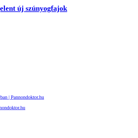
elent új szúnyogfajok
ban | Pannondoktor.hu
nnondoktor.hu