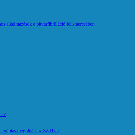
os alkalmazások a pitvarfibrilláció felismerésében
ma?
 terápiás megoldást az SZTE-n