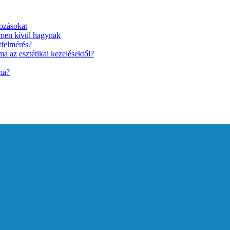
ozásokat
lmen kívül hagynak
tfelmérés?
a az esztétikai kezelésektől?
ma?