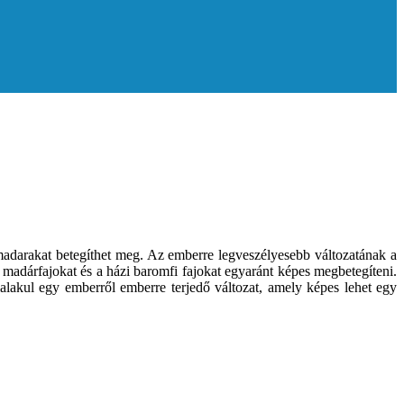
adarakat betegíthet meg. Az emberre legveszélyesebb változatának a
adárfajokat és a házi baromfi fajokat egyaránt képes megbetegíteni.
alakul egy emberről emberre terjedő változat, amely képes lehet egy