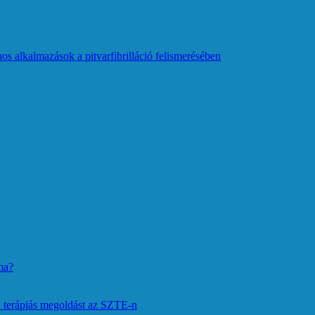
os alkalmazások a pitvarfibrilláció felismerésében
ma?
 terápiás megoldást az SZTE-n