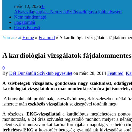
márc 12, 2026
0
Alvás világnapja – Nemzetközi összefogás a jobb alvásért
Nem mindennapi
Fogalomtár
Orvos Kereső
You are at:
Home
»
Featured
»
A kardiológiai vizsgálatok fájdalomme
A kardiológiai vizsgálatok fájdalommente
0
By
Dél-Dunántúli Szívklub egyesület
on
márc 28, 2014
Featured
,
Kar
A szívbetegek vizsgálata, gondozása nagy szaktudást, odafigy
kardiológiai vizsgálatok ma már mindenki számára jól ismertek,
A bonyolultabb problémák, szívszövődmények kezelésében nélkülöz
ismerete után
eszközös vizsgálatok
segítségével történik meg.
A részletes,
EKG-vizsgálattal
a kardiológus meglehetősen pontos ir
monitorozás, a 24 órás szívütést regisztráló monitor, melyet a néhán
jelentkező ritmuszavarokat karóra formájában napokig viselhető
rit
terheléses EKG
a koszorúér betegség gyanújának kivizsgálása során