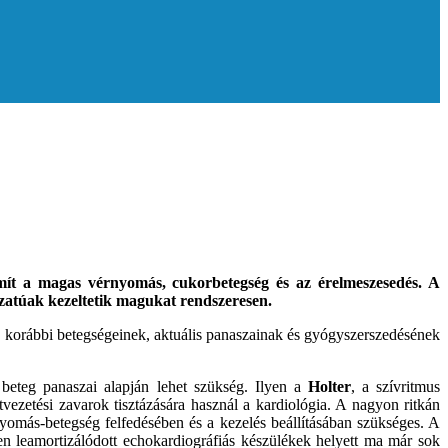
ámít a magas vérnyomás, cukorbetegség és az érelmeszesedés. A
zatúak kezeltetik magukat rendszeresen.
teg korábbi betegségeinek, aktuális panaszainak és gyógyszerszedésének
 beteg panaszai alapján lehet szükség. Ilyen a
Holter
, a szívritmus
tvezetési zavarok tisztázására használ a kardiológia. A nagyon ritkán
omás-betegség felfedésében és a kezelés beállításában szükséges. A
en leamortizálódott echokardiográfiás készülékek helyett ma már sok