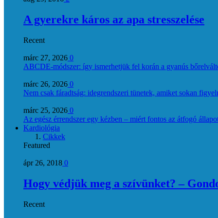
A gyerekre káros az apa stresszelése
Recent
márc 27, 2026
0
ABCDE‑módszer: így ismerhetjük fel korán a gyanús bőrelvált
márc 26, 2026
0
Nem csak fáradtság: idegrendszeri tünetek, amiket sokan figye
márc 25, 2026
0
Az egész érrendszer egy kézben – miért fontos az átfogó állapo
Kardiológia
Cikkek
Featured
ápr 26, 2018
0
Hogy védjük meg a szívünket? – Gondol
Recent