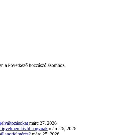
en a következő hozzászólásomhoz.
elváltozásokat
márc 27, 2026
n figyelmen kívül hagynak
márc 26, 2026
állapotfelmérés?
márc 25, 2026