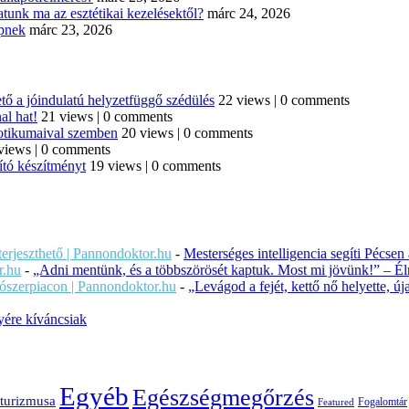
tunk ma az esztétikai kezelésektől?
márc 24, 2026
épnek
márc 23, 2026
tő a jóindulatú helyzetfüggő szédülés
22 views
|
0 comments
al hat!
21 views
|
0 comments
iotikumaival szemben
20 views
|
0 comments
views
|
0 comments
ító készítményt
19 views
|
0 comments
iterjeszthető | Pannondoktor.hu
-
Mesterséges intelligencia segíti Pécsen
r.hu
-
„Adni mentünk, és a többszörösét kaptuk. Most mi jövünk!” – Éln
ítószerpiacon | Pannondoktor.hu
-
„Levágod a fejét, kettő nő helyette, 
ére kíváncsiak
Egyéb
Egészségmegőrzés
turizmusa
Fogalomtár
Featured