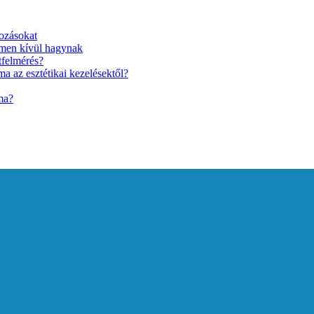
ozásokat
lmen kívül hagynak
tfelmérés?
a az esztétikai kezelésektől?
ma?