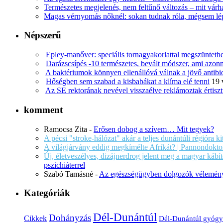
Természetes megjelenés, nem feltűnő változás – mit várha
Magas vérnyomás nőknél: sokan tudnak róla, mégsem l
Népszerű
Epley-manőver: speciális tornagyakorlattal megszüntethe
Darázscsípés -10 természetes, bevált módszer, ami azonn
A baktériumok könnyen ellenállóvá válnak a jövő antib
Hőségben sem szabad a kisbabákat a klíma elé tenni
19 
Az SE rektorának nevével visszaélve reklámoztak értiszt
komment
Ramocsa Zita
-
Erősen dobog a szívem… Mit tegyek?
A pécsi "stroke-hálózat" akár a teljes dunántúli régióra k
A világjárvány eddig megkímélte Afrikát? | Pannondokto
Új, életveszélyes, dizájnerdrog jelent meg a magyar káb
pszichiáterrel
Szabó Tamásné
-
Az egészségügyben dolgozók vélemény
Kategóriák
Dél-Dunántúl
Dohányzás
Cikkek
Dél-Dunántúl gyógy