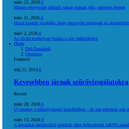
márc 23, 2026
0
Magas vérnyomás nőknél: sokan tudnak róla, mégsem lépnek
márc 11, 2026
0
Hazai kutatás vizsgálta, hogy mennyire pontosak az okostelefon
márc 2, 2026
0
Az alvási testhelyzet hatása a szív működésére
Hírek
Dél-Dunántúl
Országos
Featured
máj 21, 2014
6
Kevesebben járnak szűrővizsgálatokra
Recent
márc 20, 2026
0
Új remény a pikkelysömör kezelésében – de mit tehetünk már 
márc 13, 2026
0
A légutakat megfertőző gombák ellen fejlesztenek mRNS-alapú