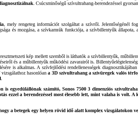
diagnosztizálnak
. Csúcsminőségű szívultrahang-berendezéssel gyorsan,
ia
, mely rengeteg információt szolgáltat a szívről. Jelentőségénél fo
gsága és mozgása, a szívkamrák funkciója, a szívbillentyűk állapota, 
eresztmetszeti kép mellett szemből is láthatók a szívbillentyűk, műbille
seiről és a műbillentyűk működési zavarairól is. Billentyűelégtelenség 
lésére is alkalmas. A szívfejlődési rendellenességek diagnosztikájába
T vizsgálathoz hasonlóan
a 3D szívultrahang a szívüregek valós térfo
l
.
lon is egyedülállónak számító, Sonos 7500 3 dimenziós szívultrah
ás ezzel a berendezéssel most élesebb lett, mint valaha is volt. A
hogy a betegek egy helyen rövid idő alatt komplex vizsgálatokon v