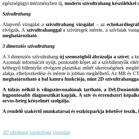
egészségügyi intézményben új,
modern szívultrahang készülékkel 
Szívultrahang
Alapvető vizsgálat a
szívultrahang vizsgálat
– az
echokardiográf
elvégzik. A
szívultrahanggal
a szívüregek mérete, a szívfalak vasta
meghatározható
.
3 dimenziós szívultrahang
A 3 dimenziós szívultrahang
új szemszögből ábrázolja a szívet
, a k
Azonnali információt nyújt, pontosabb képet ad a szívbillentyűk eltéré
kéthegyű billentyűn elvégzett plasztikai műtét sikerességének megíté
alakja, elhelyezkedése és mérete is jobban megítélhető. Az MR és C
meghatározható a bal kamra funkciója, mint 2D szívultrahangga
A túlzás nélkül is világszínvonalúnak tartható, a Dél-Dunántú
legpontosabb diagnosztikát kapják. A szív és érrendszeri képalkot
orvos-beteg kényelmét szolgálja.
A rendelő szakértő munkatársai és eszközparkja lehetővé teszik, 
3D ultrahang
kardiológia
vizsgálat