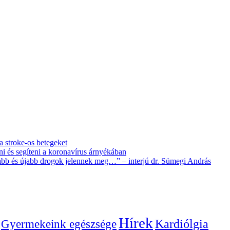
 a stroke-os betegeket
i és segíteni a koronavírus árnyékában
újabb és újabb drogok jelennek meg…” – interjú dr. Sümegi András
Hírek
Gyermekeink egészsége
Kardiólgia