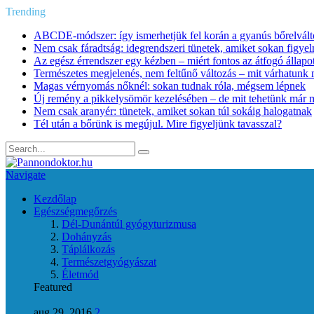
Trending
ABCDE‑módszer: így ismerhetjük fel korán a gyanús bőrelvált
Nem csak fáradtság: idegrendszeri tünetek, amiket sokan figye
Az egész érrendszer egy kézben – miért fontos az átfogó állapo
Természetes megjelenés, nem feltűnő változás – mit várhatunk m
Magas vérnyomás nőknél: sokan tudnak róla, mégsem lépnek
Új remény a pikkelysömör kezelésében – de mit tehetünk már 
Nem csak aranyér: tünetek, amiket sokan túl sokáig halogatnak
Tél után a bőrünk is megújul. Mire figyeljünk tavasszal?
Navigate
Kezdőlap
Egészségmegőrzés
Dél-Dunántúl gyógyturizmusa
Dohányzás
Táplálkozás
Természetgyógyászat
Életmód
Featured
aug 29, 2016
2