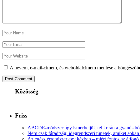
A nevem, e-mail-címem, és weboldalcímem mentése a böngészőb
Közösség
Friss
ABCDE‑módszer: így ismerhetjük fel korán a gyanús bőr
Nem csak fáradtság: idegrendszeri tünetek, amiket soka
Az egész érrendszer egy kézben – miért fontos az átfogó 