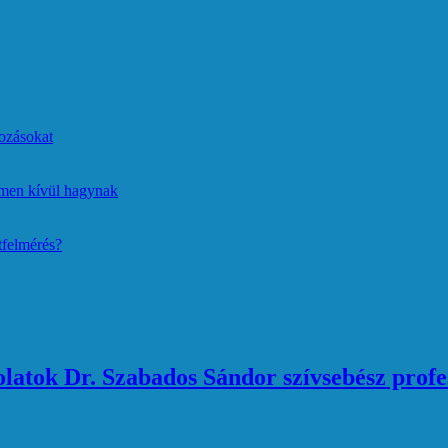
ozásokat
lmen kívül hagynak
tfelmérés?
atok Dr. Szabados Sándor szívsebész profe