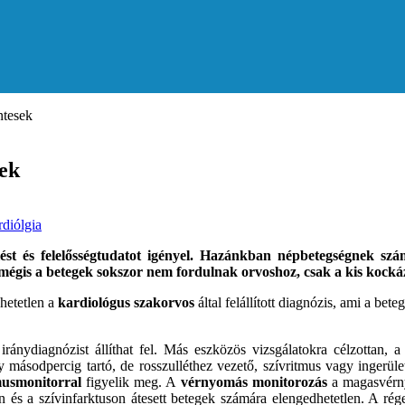
ntesek
sek
diólgia
elést és felelősségtudatot igényel. Hazánkban népbetegségnek sz
 mégis a betegek sokszor nem fordulnak orvoshoz, csak a kis kocká
hetetlen a
kardiológus szakorvos
által felállított diagnózis, ami a be
ánydiagnózist állíthat fel. Más eszközös vizsgálatokra célzottan, a
y másodpercig tartó, de rosszulléthez vezető, szívritmus vagy ingerüle
musmonitorral
figyelik meg. A
vérnyomás monitorozás
a magasvérny
 és a szívinfarktuson átesett betegek számára elengedhetetlen. A rég