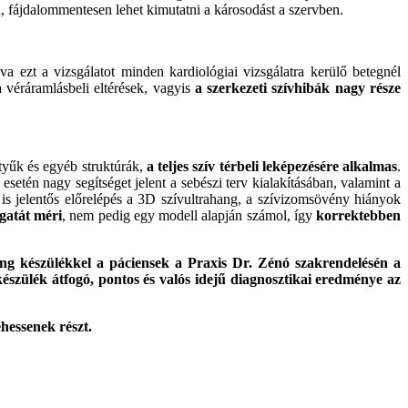
 fájdalommentesen lehet kimutatni a károsodást a szervben.
gva ezt a vizsgálatot minden kardiológiai vizsgálatra kerülő betegnél
a véráramlásbeli eltérések, vagyis
a szerkezeti szívhibák nagy része
ntyűk és egyéb struktúrák,
a teljes szív térbeli leképezésére alkalmas
.
esetén nagy segítséget jelent a sebészi terv kialakításában, valamint a
n is jelentős előrelépés a 3D szívultrahang, a szívizomsövény hiányok
gatát méri
, nem pedig egy modell alapján számol, így
korrektebben
ang készülékkel a páciensek a Praxis Dr. Zénó szakrendelésén a
 készülék átfogó, pontos és valós idejű diagnosztikai eredménye az
ehessenek részt.