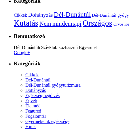
Kategóriák
Dél-Dunántúl
Dohányzás
Cikkek
Dél-Dunántúl gyógy
Kutatás
Országos
Nem mindennapi
Orvos Ke
Bemutatkozó
Dél-Dunántúli Szívklub közhasznú Egyesület
Google+
Kategóriák
Cikkek
Dél-Dunántúl
Dél-Dunántúl gyógyturizmusa
Dohányzás
Egészségmegőrzés
Egyéb
Életmód
Featured
Fogalomtár
Gyermekeink egészsége
Hírek