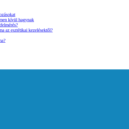
ozásokat
lmen kívül hagynak
tfelmérés?
a az esztétikai kezelésektől?
ma?