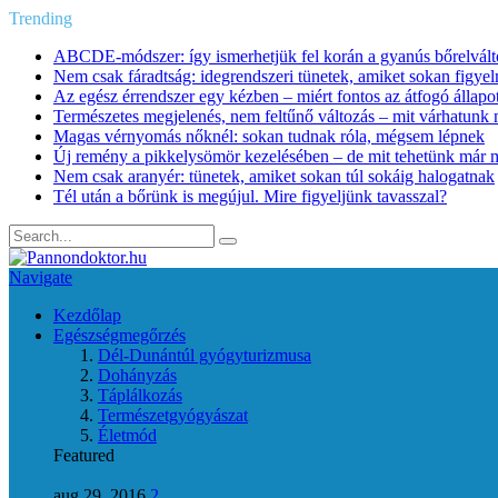
Trending
ABCDE‑módszer: így ismerhetjük fel korán a gyanús bőrelvált
Nem csak fáradtság: idegrendszeri tünetek, amiket sokan figye
Az egész érrendszer egy kézben – miért fontos az átfogó állapo
Természetes megjelenés, nem feltűnő változás – mit várhatunk m
Magas vérnyomás nőknél: sokan tudnak róla, mégsem lépnek
Új remény a pikkelysömör kezelésében – de mit tehetünk már 
Nem csak aranyér: tünetek, amiket sokan túl sokáig halogatnak
Tél után a bőrünk is megújul. Mire figyeljünk tavasszal?
Navigate
Kezdőlap
Egészségmegőrzés
Dél-Dunántúl gyógyturizmusa
Dohányzás
Táplálkozás
Természetgyógyászat
Életmód
Featured
aug 29, 2016
2