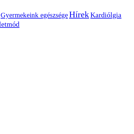
Hírek
Gyermekeink egészsége
Kardiólgia
letmód