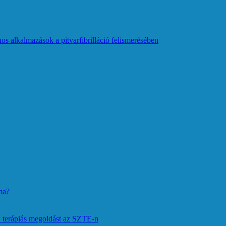
os alkalmazások a pitvarfibrilláció felismerésében
ma?
 terápiás megoldást az SZTE-n