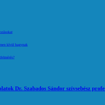
ozásokat
lmen kívül hagynak
tfelmérés?
atok Dr. Szabados Sándor szívsebész profe