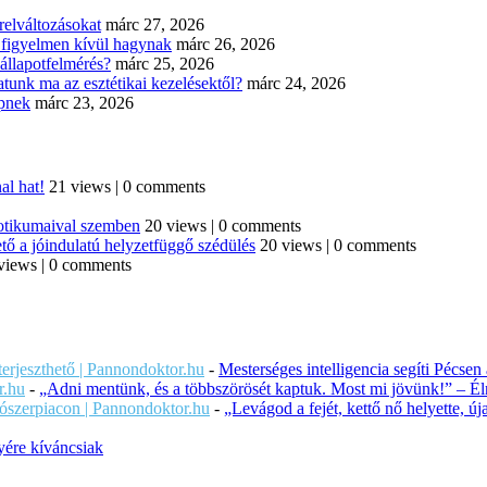
elváltozásokat
márc 27, 2026
n figyelmen kívül hagynak
márc 26, 2026
állapotfelmérés?
márc 25, 2026
tunk ma az esztétikai kezelésektől?
márc 24, 2026
épnek
márc 23, 2026
al hat!
21 views
|
0 comments
iotikumaival szemben
20 views
|
0 comments
tő a jóindulatú helyzetfüggő szédülés
20 views
|
0 comments
views
|
0 comments
iterjeszthető | Pannondoktor.hu
-
Mesterséges intelligencia segíti Pécsen
r.hu
-
„Adni mentünk, és a többszörösét kaptuk. Most mi jövünk!” – Éln
ítószerpiacon | Pannondoktor.hu
-
„Levágod a fejét, kettő nő helyette, 
ére kíváncsiak