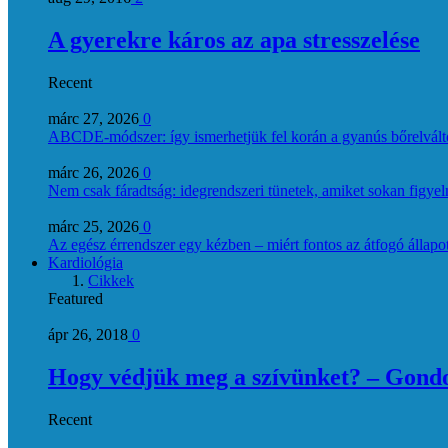
A gyerekre káros az apa stresszelése
Recent
márc 27, 2026
0
ABCDE‑módszer: így ismerhetjük fel korán a gyanús bőrelvált
márc 26, 2026
0
Nem csak fáradtság: idegrendszeri tünetek, amiket sokan figye
márc 25, 2026
0
Az egész érrendszer egy kézben – miért fontos az átfogó állapo
Kardiológia
Cikkek
Featured
ápr 26, 2018
0
Hogy védjük meg a szívünket? – Gondol
Recent