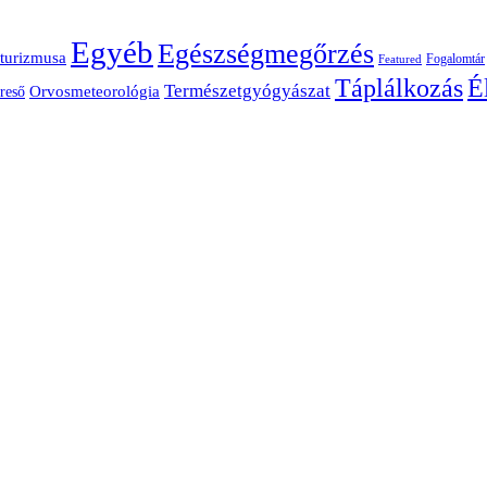
Egyéb
Egészségmegőrzés
turizmusa
Fogalomtár
Featured
É
Táplálkozás
Természetgyógyászat
Orvosmeteorológia
reső