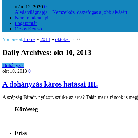
márc 12, 2026
0
Alvás világnapja – Nemzetközi összefogás a jobb alvásért
Nem mindennapi
Fogalomtár
Orvos Kereső
You are at:
Home
»
2013
»
október
»
10
Daily Archives:
okt 10, 2013
Dohányzás
okt 10, 2013
0
A dohányzás káros hatásai III.
A szépség Fáradt, nyúzott, szürke az arca? Talán már a ráncok is m
Közösség
Friss