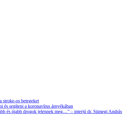
 a stroke-os betegeket
i és segíteni a koronavírus árnyékában
újabb és újabb drogok jelennek meg…” – interjú dr. Sümegi András