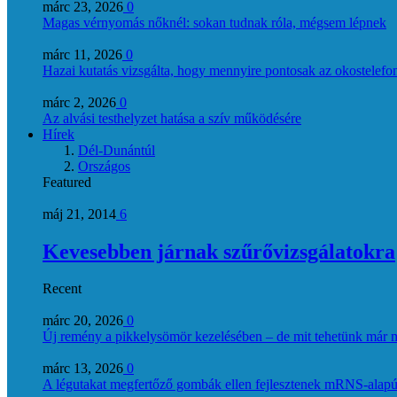
márc 23, 2026
0
Magas vérnyomás nőknél: sokan tudnak róla, mégsem lépnek
márc 11, 2026
0
Hazai kutatás vizsgálta, hogy mennyire pontosak az okostelefon
márc 2, 2026
0
Az alvási testhelyzet hatása a szív működésére
Hírek
Dél-Dunántúl
Országos
Featured
máj 21, 2014
6
Kevesebben járnak szűrővizsgálatokra
Recent
márc 20, 2026
0
Új remény a pikkelysömör kezelésében – de mit tehetünk már 
márc 13, 2026
0
A légutakat megfertőző gombák ellen fejlesztenek mRNS-alapú