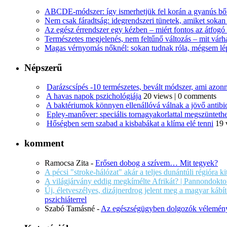
ABCDE‑módszer: így ismerhetjük fel korán a gyanús bőr
Nem csak fáradtság: idegrendszeri tünetek, amiket soka
Az egész érrendszer egy kézben – miért fontos az átfogó 
Természetes megjelenés, nem feltűnő változás – mit várha
Magas vérnyomás nőknél: sokan tudnak róla, mégsem l
Népszerű
Darázscsípés -10 természetes, bevált módszer, ami azonn
A havas napok pszichológiája
20 views
|
0 comments
A baktériumok könnyen ellenállóvá válnak a jövő antib
Epley-manőver: speciális tornagyakorlattal megszüntethe
Hőségben sem szabad a kisbabákat a klíma elé tenni
19 
komment
Ramocsa Zita
-
Erősen dobog a szívem… Mit tegyek?
A pécsi "stroke-hálózat" akár a teljes dunántúli régióra k
A világjárvány eddig megkímélte Afrikát? | Pannondokto
Új, életveszélyes, dizájnerdrog jelent meg a magyar káb
pszichiáterrel
Szabó Tamásné
-
Az egészségügyben dolgozók vélemény