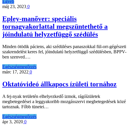
Egyéb
máj 23, 2023
0
Epley-manőver: speciális
tornagyakorlattal megszüntethető a
jóindulatú helyzetfüggő szédülés
Minden ötödik páciens, aki szédüléses panaszokkal fül-orr-gégészeti
szakrendelést keres fel, jóindulatú helyzetfüggő szédülésben, BPPV-
ben szenved.…
Egészségmegőrzés
márc 17, 2022
0
Oktatóvideó állkapocs ízületi tornához
A fej-nyak területén elhelyezkedő izmok, rágóízületek
megbetegedései a leggyakoribb mozgásszervi megbetegedések közé
tartoznak. Főbb tünetei…
Egészségmegőrzés
ápr 3, 2020
0