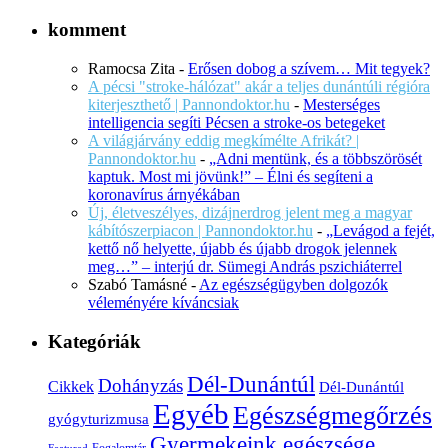
komment
Ramocsa Zita
-
Erősen dobog a szívem… Mit tegyek?
A pécsi "stroke-hálózat" akár a teljes dunántúli régióra
kiterjeszthető | Pannondoktor.hu
-
Mesterséges
intelligencia segíti Pécsen a stroke-os betegeket
A világjárvány eddig megkímélte Afrikát? |
Pannondoktor.hu
-
„Adni mentünk, és a többszörösét
kaptuk. Most mi jövünk!” – Élni és segíteni a
koronavírus árnyékában
Új, életveszélyes, dizájnerdrog jelent meg a magyar
kábítószerpiacon | Pannondoktor.hu
-
„Levágod a fejét,
kettő nő helyette, újabb és újabb drogok jelennek
meg…” – interjú dr. Sümegi András pszichiáterrel
Szabó Tamásné
-
Az egészségügyben dolgozók
véleményére kíváncsiak
Kategóriák
Dél-Dunántúl
Dohányzás
Cikkek
Dél-Dunántúl
Egyéb
Egészségmegőrzés
gyógyturizmusa
Gyermekeink egészsége