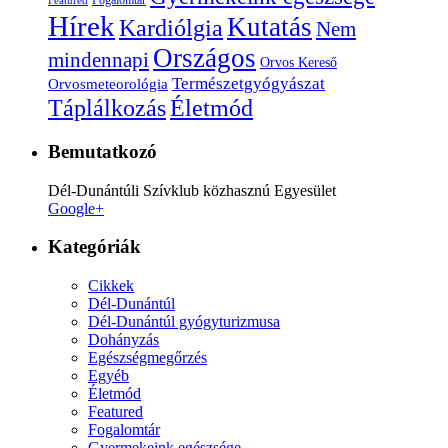
Fogalomtár
Featured
Hírek
Kutatás
Kardiólgia
Nem
Országos
mindennapi
Orvos Kereső
Természetgyógyászat
Orvosmeteorológia
Életmód
Táplálkozás
Bemutatkozó
Dél-Dunántúli Szívklub közhasznú Egyesület
Google+
Kategóriák
Cikkek
Dél-Dunántúl
Dél-Dunántúl gyógyturizmusa
Dohányzás
Egészségmegőrzés
Egyéb
Életmód
Featured
Fogalomtár
Gyermekeink egészsége