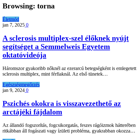
Browsing:
torna
Életmód
jan 7, 2025
0
A sclerosis multiplex-szel élőknek nyújt
segítséget a Semmelweis Egyetem
oktatóvideója
Háromszor gyakoribb nőknél az ezerarcú betegségként is emlegetett
sclerosis multiplex, mint férfiaknál. Az első tünetek…
Egészségmegőrzés
jan 9, 2024
0
Pszichés okokra is visszavezethető az
arctájéki fájdalom
Az állandó fogszorítás, fogcsikorgatás, feszes rágóizmok hátterében
ritkábban áll fogászati vagy ízületi probléma, gyakrabban okozza…