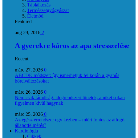
Táplálkozás
Természetgyógyászat
Életmód
Featured
aug 29, 2016
2
A gyerekre káros az apa stresszelése
Recent
márc 27, 2026
0
ABCDE‑módszer: így ismerhetjük fel korán a gyanús
bőrelváltozásokat
márc 26, 2026
0
Nem csak fáradtság: idegrendszeri tünetek, amiket sokan
figyelmen kívül hagynak
márc 25, 2026
0
Az egész érrendszer egy kézben – miért fontos az átfogó
állapotfelmérés?
Kardiológia
Cikkek