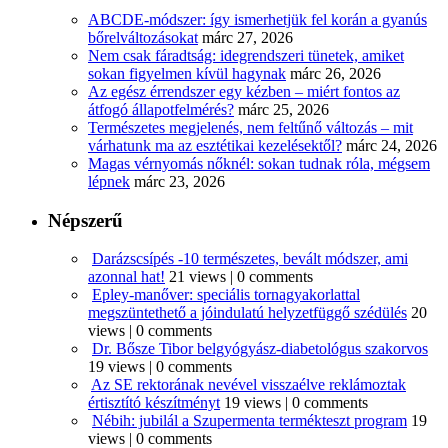
ABCDE‑módszer: így ismerhetjük fel korán a gyanús
bőrelváltozásokat
márc 27, 2026
Nem csak fáradtság: idegrendszeri tünetek, amiket
sokan figyelmen kívül hagynak
márc 26, 2026
Az egész érrendszer egy kézben – miért fontos az
átfogó állapotfelmérés?
márc 25, 2026
Természetes megjelenés, nem feltűnő változás – mit
várhatunk ma az esztétikai kezelésektől?
márc 24, 2026
Magas vérnyomás nőknél: sokan tudnak róla, mégsem
lépnek
márc 23, 2026
Népszerű
Darázscsípés -10 természetes, bevált módszer, ami
azonnal hat!
21 views
|
0 comments
Epley-manőver: speciális tornagyakorlattal
megszüntethető a jóindulatú helyzetfüggő szédülés
20
views
|
0 comments
Dr. Bősze Tibor belgyógyász-diabetológus szakorvos
19 views
|
0 comments
Az SE rektorának nevével visszaélve reklámoztak
értisztító készítményt
19 views
|
0 comments
Nébih: jubilál a Szupermenta termékteszt program
19
views
|
0 comments