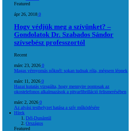
Featured
ápr 26, 2018
0
Hogy védjük meg a szívünket? –
Gondolatok Dr. Szabados Sándor
szívsebész professzortól
Recent
márc 23, 2026
0
Magas vérnyomás nőknél: sokan tudnak róla, mégsem lépnek
márc 11, 2026
0
Hazai kutatás vizsgálta, hogy mennyire pontosak az
okostelefonos alkalmazások a pitvarfibrilláció felismerésében
márc 2, 2026
0
Az alvási testhelyzet hatása a szív működésére
Hírek
Dél-Dunántúl
Országos
Featured