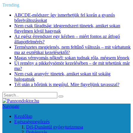
Trending
ABCDE‑módszer: így ismerhetjük fel korán a gyanús
bőrelváltozásokat
Nem csak fáradtság: idegrendszeri tünetek, amiket sokan
figyelmen kívül hagynak
Az egész érrendszer egy kézben – miért fontos az átfogó
állapotfelmérés?
Természetes megjelenés, nem feltűnő változás – mit várhatunk
ma az esztétikai kezelésektől?
Magas vérnyomás nőknél: sokan tudnak róla, mégsem lépnek
Új remény a pikkelysömör kezelésében – de mit tehetünk már
ma?
Nem csak aranyér: tünetek, amiket sokan túl sokáig
halogatnak
Tél után a bőrünk is megújul. Mire figyeljünk tavasszal?
Navigate
Kezdőlap
Egészségmegőrzés
Dél-Dunántúl gyógyturizmusa
Dohányzás