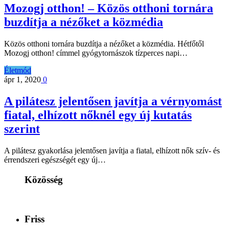
Mozogj otthon! – Közös otthoni tornára
buzdítja a nézőket a közmédia
Közös otthoni tornára buzdítja a nézőket a közmédia. Hétfőtől
Mozogj otthon! címmel gyógytornászok tízperces napi…
Életmód
ápr 1, 2020
0
A pilátesz jelentősen javítja a vérnyomást
fiatal, elhízott nőknél egy új kutatás
szerint
A pilátesz gyakorlása jelentősen javítja a fiatal, elhízott nők szív- és
érrendszeri egészségét egy új…
Közösség
Friss