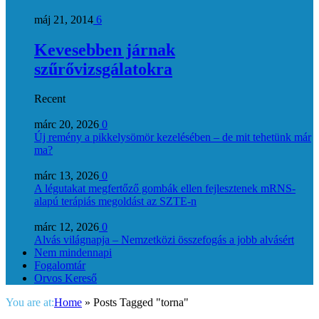
máj 21, 2014
6
Kevesebben járnak
szűrővizsgálatokra
Recent
márc 20, 2026
0
Új remény a pikkelysömör kezelésében – de mit tehetünk már
ma?
márc 13, 2026
0
A légutakat megfertőző gombák ellen fejlesztenek mRNS-
alapú terápiás megoldást az SZTE-n
márc 12, 2026
0
Alvás világnapja – Nemzetközi összefogás a jobb alvásért
Nem mindennapi
Fogalomtár
Orvos Kereső
You are at:
Home
»
Posts Tagged "torna"