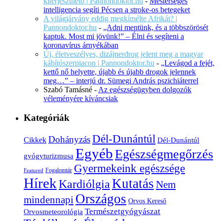
kiterjeszthető | Pannondoktor.hu
-
Mesterséges
intelligencia segíti Pécsen a stroke-os betegeket
A világjárvány eddig megkímélte Afrikát? |
Pannondoktor.hu
-
„Adni mentünk, és a többszörösét
kaptuk. Most mi jövünk!” – Élni és segíteni a
koronavírus árnyékában
Új, életveszélyes, dizájnerdrog jelent meg a magyar
kábítószerpiacon | Pannondoktor.hu
-
„Levágod a fejét,
kettő nő helyette, újabb és újabb drogok jelennek
meg…” – interjú dr. Sümegi András pszichiáterrel
Szabó Tamásné
-
Az egészségügyben dolgozók
véleményére kíváncsiak
Kategóriák
Dél-Dunántúl
Dohányzás
Cikkek
Dél-Dunántúl
Egyéb
Egészségmegőrzés
gyógyturizmusa
Gyermekeink egészsége
Fogalomtár
Featured
Hírek
Kutatás
Kardiólgia
Nem
Országos
mindennapi
Orvos Kereső
Természetgyógyászat
Orvosmeteorológia