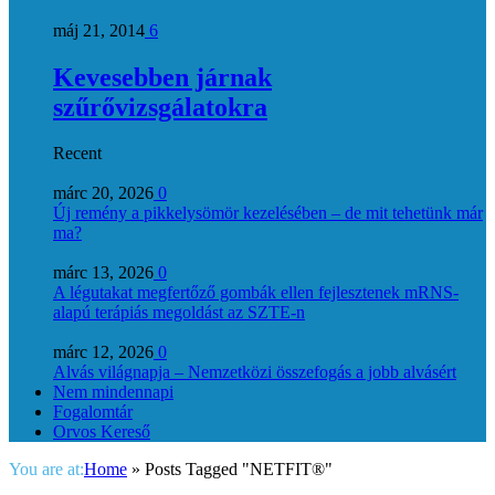
máj 21, 2014
6
Kevesebben járnak
szűrővizsgálatokra
Recent
márc 20, 2026
0
Új remény a pikkelysömör kezelésében – de mit tehetünk már
ma?
márc 13, 2026
0
A légutakat megfertőző gombák ellen fejlesztenek mRNS-
alapú terápiás megoldást az SZTE-n
márc 12, 2026
0
Alvás világnapja – Nemzetközi összefogás a jobb alvásért
Nem mindennapi
Fogalomtár
Orvos Kereső
You are at:
Home
»
Posts Tagged "NETFIT®"