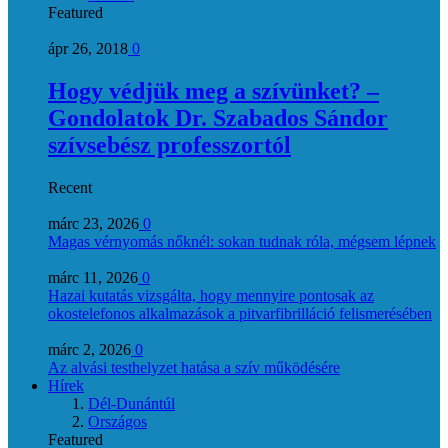
Featured
ápr 26, 2018
0
Hogy védjük meg a szívünket? –
Gondolatok Dr. Szabados Sándor
szívsebész professzortól
Recent
márc 23, 2026
0
Magas vérnyomás nőknél: sokan tudnak róla, mégsem lépnek
márc 11, 2026
0
Hazai kutatás vizsgálta, hogy mennyire pontosak az
okostelefonos alkalmazások a pitvarfibrilláció felismerésében
márc 2, 2026
0
Az alvási testhelyzet hatása a szív működésére
Hírek
Dél-Dunántúl
Országos
Featured