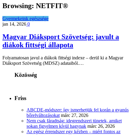
Browsing:
NETFIT®
Gyermekeink egészsége
jan 14, 2026
0
Magyar Diáksport Szövetség: javult a
diákok fittségi állapota
Folyamatosan javul a diákok fittségi indexe – derül ki a Magyar
Diáksport Szövetség (MDSZ) adataiból.…
Közösség
Friss
ABCDE‑módszer: így ismerhetjük fel korán a gyanús
bőrelváltozásokat
márc 27, 2026
Nem csak fáradtság: idegrendszeri tünetek, amiket
sokan figyelmen kívül hagynak
márc 26, 2026
Az egész érrendszer egy kézben – miért fontos az