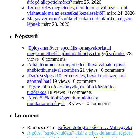
átfogó állapotfelmérés?
márc 25, 2026
Természetes megjelenés, nem feltűnő változás – mit
várhatunk ma az esztétikai kezelésektől?
márc 24, 2026
Magas vérnyomás nőknél: sokan tudnak róla, mégsem
lépnek
márc 23, 2026
Népszerű
Epley-manőver: speciális tornagyakorlattal
megszüntethető a jóindulatú helyzetfüggő szédülés
28
views
|
0 comments
A baktériumok könnyen ellenállóvá válnak a jövő
antibiotikumaival szemben
21 views
|
0 comments
Darázscsípés -10 természetes, bevált módszer, ami
azonnal hat!
19 views
|
0 comments
Egyre több nő dohányzik, és több közöttük a
tüdőrákos
18 views
|
0 comments
A védőnők többségének romlottak a
munkakörülményei
18 views
|
0 comments
komment
Ramocsa Zita
-
Erősen dobog a szívem… Mit tegyek?
A pécsi "stroke-hálózat" akár a teljes dunántúli régióra