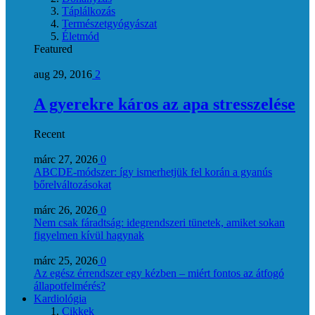
Táplálkozás
Természetgyógyászat
Életmód
Featured
aug 29, 2016
2
A gyerekre káros az apa stresszelése
Recent
márc 27, 2026
0
ABCDE‑módszer: így ismerhetjük fel korán a gyanús
bőrelváltozásokat
márc 26, 2026
0
Nem csak fáradtság: idegrendszeri tünetek, amiket sokan
figyelmen kívül hagynak
márc 25, 2026
0
Az egész érrendszer egy kézben – miért fontos az átfogó
állapotfelmérés?
Kardiológia
Cikkek