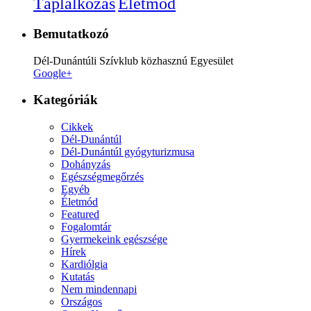
Életmód
Táplálkozás
Bemutatkozó
Dél-Dunántúli Szívklub közhasznú Egyesület
Google+
Kategóriák
Cikkek
Dél-Dunántúl
Dél-Dunántúl gyógyturizmusa
Dohányzás
Egészségmegőrzés
Egyéb
Életmód
Featured
Fogalomtár
Gyermekeink egészsége
Hírek
Kardiólgia
Kutatás
Nem mindennapi
Országos