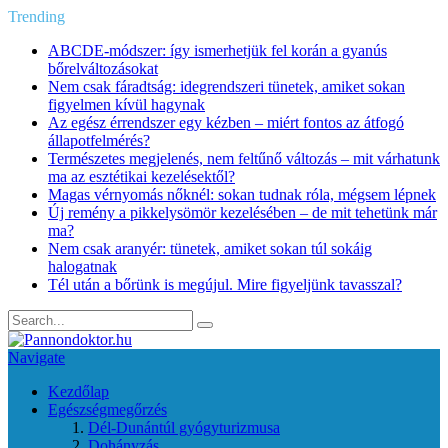
Trending
ABCDE‑módszer: így ismerhetjük fel korán a gyanús
bőrelváltozásokat
Nem csak fáradtság: idegrendszeri tünetek, amiket sokan
figyelmen kívül hagynak
Az egész érrendszer egy kézben – miért fontos az átfogó
állapotfelmérés?
Természetes megjelenés, nem feltűnő változás – mit várhatunk
ma az esztétikai kezelésektől?
Magas vérnyomás nőknél: sokan tudnak róla, mégsem lépnek
Új remény a pikkelysömör kezelésében – de mit tehetünk már
ma?
Nem csak aranyér: tünetek, amiket sokan túl sokáig
halogatnak
Tél után a bőrünk is megújul. Mire figyeljünk tavasszal?
Navigate
Kezdőlap
Egészségmegőrzés
Dél-Dunántúl gyógyturizmusa
Dohányzás