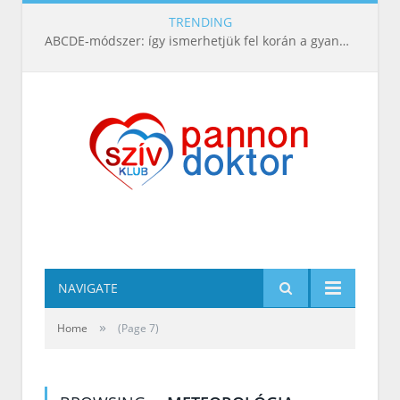
TRENDING
ABCDE‑módszer: így ismerhetjük fel korán a gyanús bőrelváltozásokat
NAVIGATE
»
Home
(Page 7)