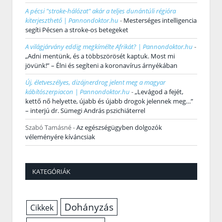
A pécsi "stroke-hálózat" akár a teljes dunántúli régióra
kiterjeszthető | Pannondoktor.hu
-
Mesterséges intelligencia
segíti Pécsen a stroke-os betegeket
A világjárvány eddig megkímélte Afrikát? | Pannondoktor.hu
-
„Adni mentünk, és a többszörösét kaptuk. Most mi
jövünk!” – Élni és segíteni a koronavírus árnyékában
Új, életveszélyes, dizájnerdrog jelent meg a magyar
kábítószerpiacon | Pannondoktor.hu
-
„Levágod a fejét,
kettő nő helyette, újabb és újabb drogok jelennek meg…”
– interjú dr. Sümegi András pszichiáterrel
Szabó Tamásné
-
Az egészségügyben dolgozók
véleményére kíváncsiak
KATEGÓRIÁK
Dohányzás
Cikkek