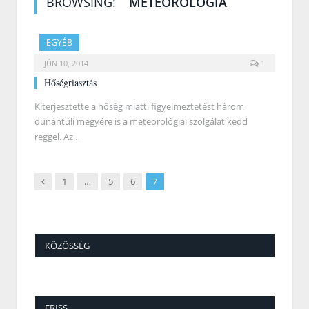
BROWSING:
METEOROLÓGIA
EGYÉB
JÚN 10, 2014
1
Hőségriasztás
Kiterjesztette a hőség miatti figyelmeztetést három
dunántúli megyére is a meteorológiai szolgálat kedd
reggel. Az…
Previous
1
…
5
6
7
KÖZÖSSÉG
FRISS