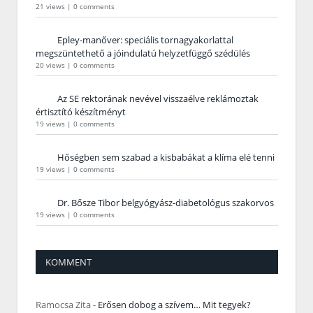
21 views
|
0 comments
Epley-manőver: speciális tornagyakorlattal
megszüntethető a jóindulatú helyzetfüggő szédülés
20 views
|
0 comments
Az SE rektorának nevével visszaélve reklámoztak
értisztító készítményt
19 views
|
0 comments
Hőségben sem szabad a kisbabákat a klíma elé tenni
19 views
|
0 comments
Dr. Bősze Tibor belgyógyász-diabetológus szakorvos
19 views
|
0 comments
KOMMENT
Ramocsa Zita
-
Erősen dobog a szívem… Mit tegyek?