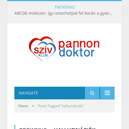
TRENDING
ABCDE‑módszer: így ismerhetjük fel korán a gyanús bőrelváltozásokat
NAVIGATE
»
Home
Posts Tagged "hallucinációk"