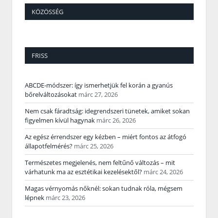
KÖZÖSSÉG
FRISS
ABCDE‑módszer: így ismerhetjük fel korán a gyanús
bőrelváltozásokat
márc 27, 2026
Nem csak fáradtság: idegrendszeri tünetek, amiket sokan
figyelmen kívül hagynak
márc 26, 2026
Az egész érrendszer egy kézben – miért fontos az átfogó
állapotfelmérés?
márc 25, 2026
Természetes megjelenés, nem feltűnő változás – mit
várhatunk ma az esztétikai kezelésektől?
márc 24, 2026
Magas vérnyomás nőknél: sokan tudnak róla, mégsem
lépnek
márc 23, 2026