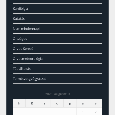
Kardiólgia
Kutatás
Nem mindennapi
Országos
Orvos Kereső
Orvosmeteorológia
Táplálkozás
Természetgyógyászat
2026. augusztus
h
K
s
c
p
s
v
1
2