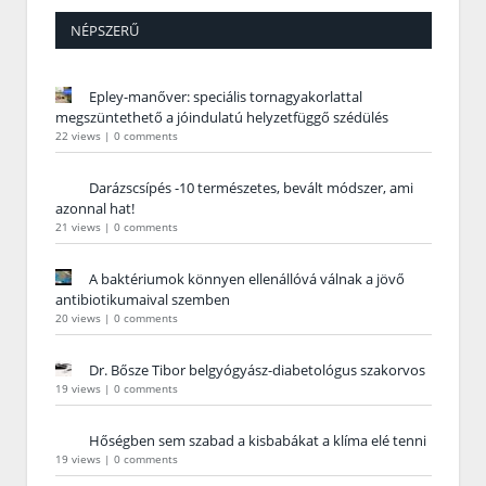
NÉPSZERŰ
Epley-manőver: speciális tornagyakorlattal
megszüntethető a jóindulatú helyzetfüggő szédülés
22 views
|
0 comments
Darázscsípés -10 természetes, bevált módszer, ami
azonnal hat!
21 views
|
0 comments
A baktériumok könnyen ellenállóvá válnak a jövő
antibiotikumaival szemben
20 views
|
0 comments
Dr. Bősze Tibor belgyógyász-diabetológus szakorvos
19 views
|
0 comments
Hőségben sem szabad a kisbabákat a klíma elé tenni
19 views
|
0 comments