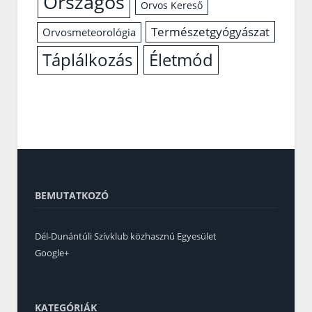
Országos
Orvos Kereső
Természetgyógyászat
Orvosmeteorológia
Életmód
Táplálkozás
BEMUTATKOZÓ
Dél-Dunántúli Szívklub közhasznú Egyesület
Google+
KATEGÓRIÁK