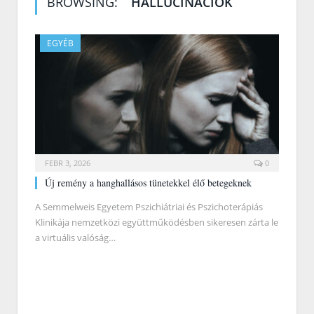
BROWSING:
HALLUCINÁCIÓK
EGYÉB
FEBR 3, 2026
0
Új remény a hanghallásos tünetekkel élő betegeknek
A Semmelweis Egyetem Pszichiátriai és Pszichoterápiás
Klinikája nemzetközi együttműködésben sikeresen zárta le
a virtuális valóság…