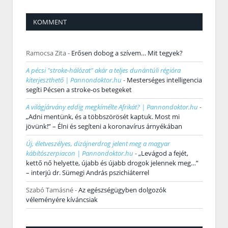
KOMMENT
Ramocsa Zita
-
Erősen dobog a szívem… Mit tegyek?
A pécsi "stroke-hálózat" akár a teljes dunántúli régióra
kiterjeszthető | Pannondoktor.hu
-
Mesterséges intelligencia
segíti Pécsen a stroke-os betegeket
A világjárvány eddig megkímélte Afrikát? | Pannondoktor.hu
-
„Adni mentünk, és a többszörösét kaptuk. Most mi
jövünk!” – Élni és segíteni a koronavírus árnyékában
Új, életveszélyes, dizájnerdrog jelent meg a magyar
kábítószerpiacon | Pannondoktor.hu
-
„Levágod a fejét,
kettő nő helyette, újabb és újabb drogok jelennek meg…”
– interjú dr. Sümegi András pszichiáterrel
Szabó Tamásné
-
Az egészségügyben dolgozók
véleményére kíváncsiak