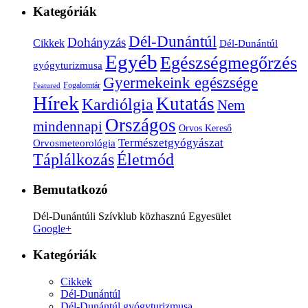
Kategóriák
Dél-Dunántúl
Dohányzás
Cikkek
Dél-Dunántúl
Egyéb
Egészségmegőrzés
gyógyturizmusa
Gyermekeink egészsége
Fogalomtár
Featured
Hírek
Kutatás
Kardiólgia
Nem
Országos
mindennapi
Orvos Kereső
Természetgyógyászat
Orvosmeteorológia
Életmód
Táplálkozás
Bemutatkozó
Dél-Dunántúli Szívklub közhasznú Egyesület
Google+
Kategóriák
Cikkek
Dél-Dunántúl
Dél-Dunántúl gyógyturizmusa