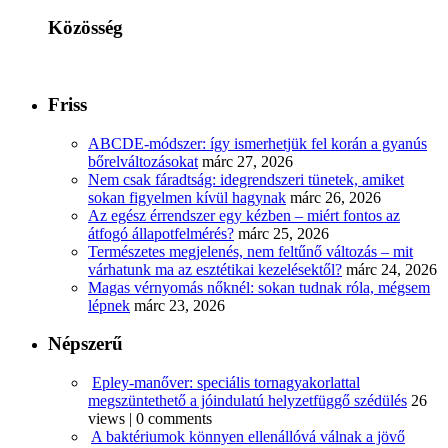
Közösség
Friss
ABCDE‑módszer: így ismerhetjük fel korán a gyanús
bőrelváltozásokat
márc 27, 2026
Nem csak fáradtság: idegrendszeri tünetek, amiket
sokan figyelmen kívül hagynak
márc 26, 2026
Az egész érrendszer egy kézben – miért fontos az
átfogó állapotfelmérés?
márc 25, 2026
Természetes megjelenés, nem feltűnő változás – mit
várhatunk ma az esztétikai kezelésektől?
márc 24, 2026
Magas vérnyomás nőknél: sokan tudnak róla, mégsem
lépnek
márc 23, 2026
Népszerű
Epley-manőver: speciális tornagyakorlattal
megszüntethető a jóindulatú helyzetfüggő szédülés
26
views
|
0 comments
A baktériumok könnyen ellenállóvá válnak a jövő