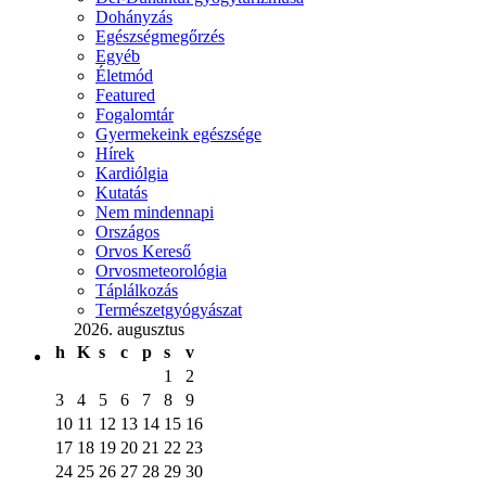
Dohányzás
Egészségmegőrzés
Egyéb
Életmód
Featured
Fogalomtár
Gyermekeink egészsége
Hírek
Kardiólgia
Kutatás
Nem mindennapi
Országos
Orvos Kereső
Orvosmeteorológia
Táplálkozás
Természetgyógyászat
2026. augusztus
h
K
s
c
p
s
v
1
2
3
4
5
6
7
8
9
10
11
12
13
14
15
16
17
18
19
20
21
22
23
24
25
26
27
28
29
30