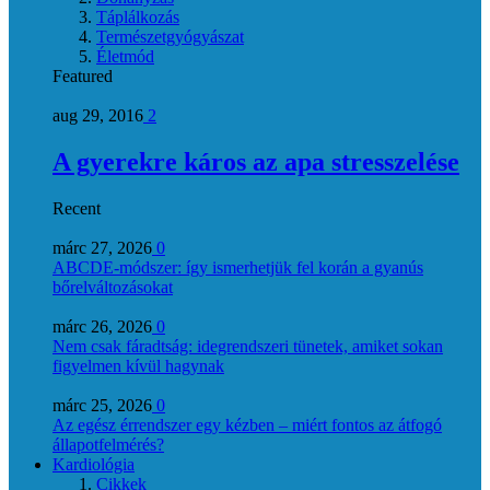
Táplálkozás
Természetgyógyászat
Életmód
Featured
aug 29, 2016
2
A gyerekre káros az apa stresszelése
Recent
márc 27, 2026
0
ABCDE‑módszer: így ismerhetjük fel korán a gyanús
bőrelváltozásokat
márc 26, 2026
0
Nem csak fáradtság: idegrendszeri tünetek, amiket sokan
figyelmen kívül hagynak
márc 25, 2026
0
Az egész érrendszer egy kézben – miért fontos az átfogó
állapotfelmérés?
Kardiológia
Cikkek