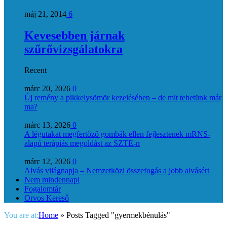
máj 21, 2014
6
Kevesebben járnak
szűrővizsgálatokra
Recent
márc 20, 2026
0
Új remény a pikkelysömör kezelésében – de mit tehetünk már
ma?
márc 13, 2026
0
A légutakat megfertőző gombák ellen fejlesztenek mRNS-
alapú terápiás megoldást az SZTE-n
márc 12, 2026
0
Alvás világnapja – Nemzetközi összefogás a jobb alvásért
Nem mindennapi
Fogalomtár
Orvos Kereső
You are at:
Home
»
Posts Tagged "gyermekbénulás"