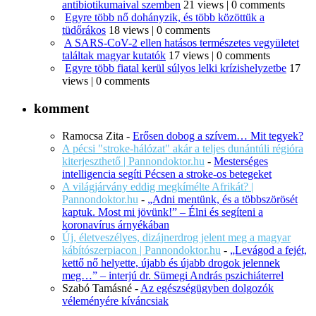
antibiotikumaival szemben
21 views
|
0 comments
Egyre több nő dohányzik, és több közöttük a
tüdőrákos
18 views
|
0 comments
A SARS-CoV-2 ellen hatásos természetes vegyületet
találtak magyar kutatók
17 views
|
0 comments
Egyre több fiatal kerül súlyos lelki krízishelyzetbe
17
views
|
0 comments
komment
Ramocsa Zita
-
Erősen dobog a szívem… Mit tegyek?
A pécsi "stroke-hálózat" akár a teljes dunántúli régióra
kiterjeszthető | Pannondoktor.hu
-
Mesterséges
intelligencia segíti Pécsen a stroke-os betegeket
A világjárvány eddig megkímélte Afrikát? |
Pannondoktor.hu
-
„Adni mentünk, és a többszörösét
kaptuk. Most mi jövünk!” – Élni és segíteni a
koronavírus árnyékában
Új, életveszélyes, dizájnerdrog jelent meg a magyar
kábítószerpiacon | Pannondoktor.hu
-
„Levágod a fejét,
kettő nő helyette, újabb és újabb drogok jelennek
meg…” – interjú dr. Sümegi András pszichiáterrel
Szabó Tamásné
-
Az egészségügyben dolgozók
véleményére kíváncsiak