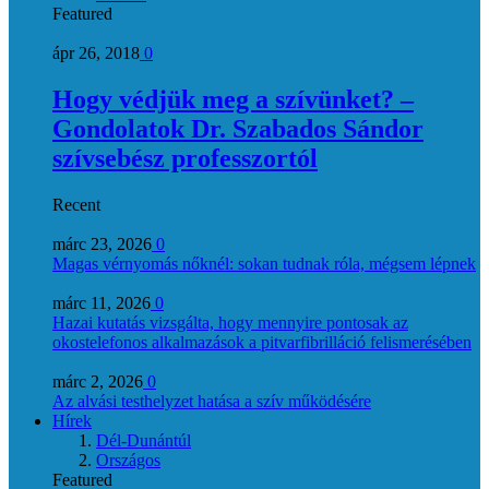
Featured
ápr 26, 2018
0
Hogy védjük meg a szívünket? –
Gondolatok Dr. Szabados Sándor
szívsebész professzortól
Recent
márc 23, 2026
0
Magas vérnyomás nőknél: sokan tudnak róla, mégsem lépnek
márc 11, 2026
0
Hazai kutatás vizsgálta, hogy mennyire pontosak az
okostelefonos alkalmazások a pitvarfibrilláció felismerésében
márc 2, 2026
0
Az alvási testhelyzet hatása a szív működésére
Hírek
Dél-Dunántúl
Országos
Featured