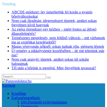
Trending
ABCDE‑módszer: így ismerhetjük fel korán a gyanús
bőrelváltozásokat
Nem csak fáradtság: idegrendszeri tünetek, amiket sokan
figyelmen kívül hagynak
Az egész érrendszer egy kézben – miért fontos az átfogó
állapotfelmérés?
Természetes megjelenés, nem feltűnő változás – mit várhatunk
ma az esztétikai kezelésektől?
Magas vérnyomás nőknél: sokan tudnak róla, mégsem lépnek
Új remény a pikkelysömör kezelésében – de mit tehetünk már
ma?
Nem csak aranyér: tünetek, amiket sokan túl sokáig
halogatnak
Tél után a bőrünk is megújul. Mire figyeljünk tavasszal?
Navigate
Kezdőlap
Egészségmegőrzés
Dél-Dunántúl gyógyturizmusa
Dohányzás