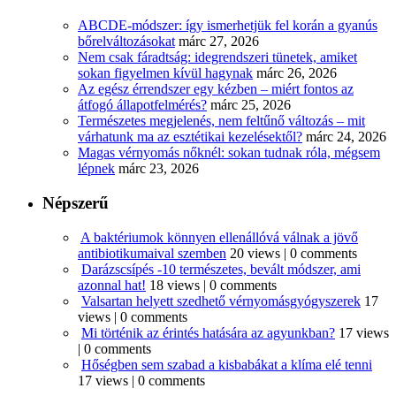
ABCDE‑módszer: így ismerhetjük fel korán a gyanús
bőrelváltozásokat
márc 27, 2026
Nem csak fáradtság: idegrendszeri tünetek, amiket
sokan figyelmen kívül hagynak
márc 26, 2026
Az egész érrendszer egy kézben – miért fontos az
átfogó állapotfelmérés?
márc 25, 2026
Természetes megjelenés, nem feltűnő változás – mit
várhatunk ma az esztétikai kezelésektől?
márc 24, 2026
Magas vérnyomás nőknél: sokan tudnak róla, mégsem
lépnek
márc 23, 2026
Népszerű
A baktériumok könnyen ellenállóvá válnak a jövő
antibiotikumaival szemben
20 views
|
0 comments
Darázscsípés -10 természetes, bevált módszer, ami
azonnal hat!
18 views
|
0 comments
Valsartan helyett szedhető vérnyomásgyógyszerek
17
views
|
0 comments
Mi történik az érintés hatására az agyunkban?
17 views
|
0 comments
Hőségben sem szabad a kisbabákat a klíma elé tenni
17 views
|
0 comments