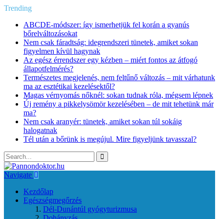
Trending
ABCDE‑módszer: így ismerhetjük fel korán a gyanús
bőrelváltozásokat
Nem csak fáradtság: idegrendszeri tünetek, amiket sokan
figyelmen kívül hagynak
Az egész érrendszer egy kézben – miért fontos az átfogó
állapotfelmérés?
Természetes megjelenés, nem feltűnő változás – mit várhatunk
ma az esztétikai kezelésektől?
Magas vérnyomás nőknél: sokan tudnak róla, mégsem lépnek
Új remény a pikkelysömör kezelésében – de mit tehetünk már
ma?
Nem csak aranyér: tünetek, amiket sokan túl sokáig
halogatnak
Tél után a bőrünk is megújul. Mire figyeljünk tavasszal?
Navigate
Kezdőlap
Egészségmegőrzés
Dél-Dunántúl gyógyturizmusa
Dohányzás