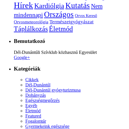
Hírek
Kutatás
Kardiólgia
Nem
Országos
mindennapi
Orvos Kereső
Természetgyógyászat
Orvosmeteorológia
Életmód
Táplálkozás
Bemutatkozó
Dél-Dunántúli Szívklub közhasznú Egyesület
Google+
Kategóriák
Cikkek
Dél-Dunántúl
Dél-Dunántúl gyógyturizmusa
Dohányzás
Egészségmegőrzés
Egyéb
Életmód
Featured
Fogalomtár
Gyermekeink egészsége