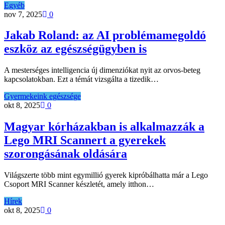
Egyéb
nov 7, 2025
0
Jakab Roland: az AI problémamegoldó
eszköz az egészségügyben is
A mesterséges intelligencia új dimenziókat nyit az orvos-beteg
kapcsolatokban. Ezt a témát vizsgálta a tizedik…
Gyermekeink egészsége
okt 8, 2025
0
Magyar kórházakban is alkalmazzák a
Lego MRI Scannert a gyerekek
szorongásának oldására
Világszerte több mint egymillió gyerek kipróbálhatta már a Lego
Csoport MRI Scanner készletét, amely itthon…
Hírek
okt 8, 2025
0