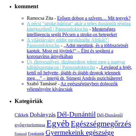
komment
Ramocsa Zita
-
Erősen dobog a szívem… Mit tegyek?
A pécsi "stroke-hálózat" akár a teljes dunántúli régióra
kiterjeszthető | Pannondoktor.hu
-
Mesterséges
intelligencia segíti Pécsen a stroke-os betegeket
A világjárvány eddig megkímélte Afrikát? |
Pannondoktor.hu
-
„Adni mentünk, és a többszörösét
kaptuk. Most mi jövünk!” – Élni és segíteni a
koronavírus árnyékában
Új, életveszélyes, dizájnerdrog jelent meg a magyar
kábítószerpiacon | Pannondoktor.hu
-
„Levágod a fejét,
kettő nő helyette, újabb és újabb drogok jelennek
meg…” – interjú dr. Sümegi András pszichiáterrel
Szabó Tamásné
-
Az egészségügyben dolgozók
véleményére kíváncsiak
Kategóriák
Dél-Dunántúl
Dohányzás
Cikkek
Dél-Dunántúl
Egyéb
Egészségmegőrzés
gyógyturizmusa
Gyermekeink egészsége
Fogalomtár
Featured