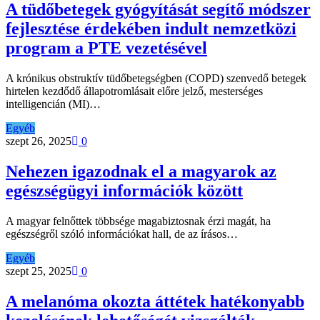
A tüdőbetegek gyógyítását segítő módszer
fejlesztése érdekében indult nemzetközi
program a PTE vezetésével
A krónikus obstruktív tüdőbetegségben (COPD) szenvedő betegek
hirtelen kezdődő állapotromlásait előre jelző, mesterséges
intelligencián (MI)…
Egyéb
szept 26, 2025
0
Nehezen igazodnak el a magyarok az
egészségügyi információk között
A magyar felnőttek többsége magabiztosnak érzi magát, ha
egészségről szóló információkat hall, de az írásos…
Egyéb
szept 25, 2025
0
A melanóma okozta áttétek hatékonyabb