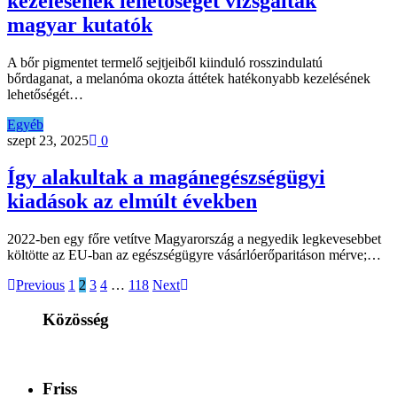
kezelésének lehetőségét vizsgálták
magyar kutatók
A bőr pigmentet termelő sejtjeiből kiinduló rosszindulatú
bőrdaganat, a melanóma okozta áttétek hatékonyabb kezelésének
lehetőségét…
Egyéb
szept 23, 2025
0
Így alakultak a magánegészségügyi
kiadások az elmúlt években
2022-ben egy főre vetítve Magyarország a negyedik legkevesebbet
költötte az EU-ban az egészségügyre vásárlóerőparitáson mérve;…
Previous
1
2
3
4
…
118
Next
Közösség
Friss