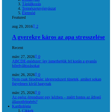
Táplálkozás
Természetgyógyászat
Életmód
Featured
aug 29, 2016
2
A gyerekre káros az apa stresszelése
Recent
márc 27, 2026
0
ABCDE‑módszer: így ismerhetjük fel korán a gyanús
bőrelváltozásokat
márc 26, 2026
0
Nem csak fáradtság: idegrendszeri tünetek, amiket sokan
figyelmen kívül hagynak
márc 25, 2026
0
Az egész érrendszer egy kézben – miért fontos az átfogó
állapotfelmérés?
Kardiológia
Cikkek