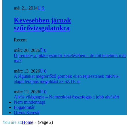
máj 21, 2014
6
Kevesebben járnak
szűrővizsgálatokra
Recent
márc 20, 2026
0
Új remény a pikkelysömör kezelésében – de mit tehetünk már
ma?
márc 13, 2026
0
A légutakat megfertőző gombák ellen fejlesztenek mRNS-
alapú terápiás megoldást az SZTE-n
márc 12, 2026
0
Alvás világnapja – Nemzetközi összefogás a jobb alvásért
Nem mindennapi
Fogalomtár
Orvos Kereső
You are at:
Home
»
(Page 2)