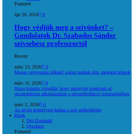
Featured
ápr 26, 2018
0
Hogy védjük meg a szívünket? –
Gondolatok Dr. Szabados Sándor
szívsebész professzortól
Recent
márc 23, 2026
0
Magas vérnyomás nőknél: sokan tudnak róla, mégsem lépnek
márc 11, 2026
0
Hazai kutatás vizsgálta, hogy mennyire pontosak az
okostelefonos alkalmazások a pitvarfibrilláció felismerésében
márc 2, 2026
0
Az alvási testhelyzet hatása a szív működésére
Hírek
Dél-Dunántúl
Országos
Featured