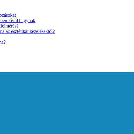
ozásokat
lmen kívül hagynak
tfelmérés?
a az esztétikai kezelésektől?
ma?