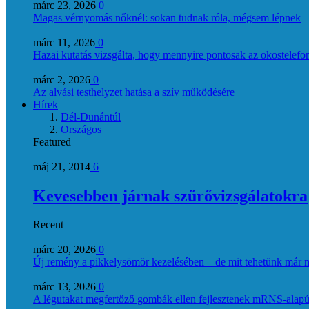
márc 23, 2026
0
Magas vérnyomás nőknél: sokan tudnak róla, mégsem lépnek
márc 11, 2026
0
Hazai kutatás vizsgálta, hogy mennyire pontosak az okostelefon
márc 2, 2026
0
Az alvási testhelyzet hatása a szív működésére
Hírek
Dél-Dunántúl
Országos
Featured
máj 21, 2014
6
Kevesebben járnak szűrővizsgálatokra
Recent
márc 20, 2026
0
Új remény a pikkelysömör kezelésében – de mit tehetünk már 
márc 13, 2026
0
A légutakat megfertőző gombák ellen fejlesztenek mRNS-alapú