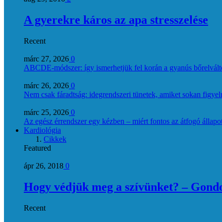
A gyerekre káros az apa stresszelése
Recent
márc 27, 2026
0
ABCDE‑módszer: így ismerhetjük fel korán a gyanús bőrelvált
márc 26, 2026
0
Nem csak fáradtság: idegrendszeri tünetek, amiket sokan figye
márc 25, 2026
0
Az egész érrendszer egy kézben – miért fontos az átfogó állapo
Kardiológia
Cikkek
Featured
ápr 26, 2018
0
Hogy védjük meg a szívünket? – Gondol
Recent