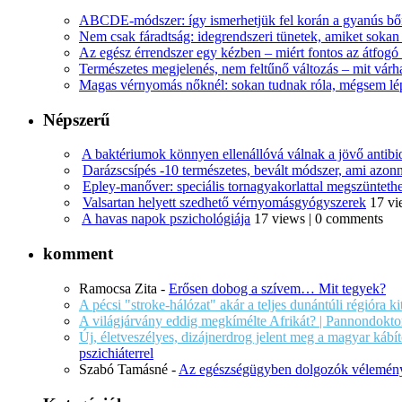
ABCDE‑módszer: így ismerhetjük fel korán a gyanús bőr
Nem csak fáradtság: idegrendszeri tünetek, amiket soka
Az egész érrendszer egy kézben – miért fontos az átfogó 
Természetes megjelenés, nem feltűnő változás – mit várha
Magas vérnyomás nőknél: sokan tudnak róla, mégsem l
Népszerű
A baktériumok könnyen ellenállóvá válnak a jövő antib
Darázscsípés -10 természetes, bevált módszer, ami azonn
Epley-manőver: speciális tornagyakorlattal megszüntethe
Valsartan helyett szedhető vérnyomásgyógyszerek
17 vi
A havas napok pszichológiája
17 views
|
0 comments
komment
Ramocsa Zita
-
Erősen dobog a szívem… Mit tegyek?
A pécsi "stroke-hálózat" akár a teljes dunántúli régióra k
A világjárvány eddig megkímélte Afrikát? | Pannondokto
Új, életveszélyes, dizájnerdrog jelent meg a magyar káb
pszichiáterrel
Szabó Tamásné
-
Az egészségügyben dolgozók vélemény