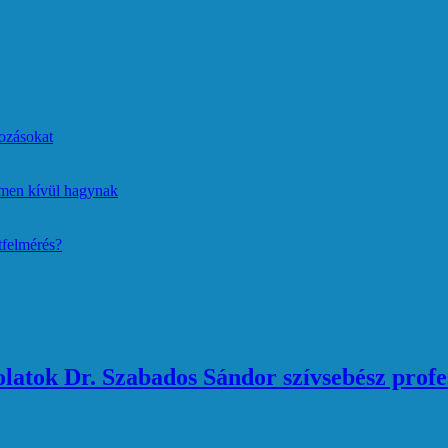
ozásokat
lmen kívül hagynak
tfelmérés?
atok Dr. Szabados Sándor szívsebész profe