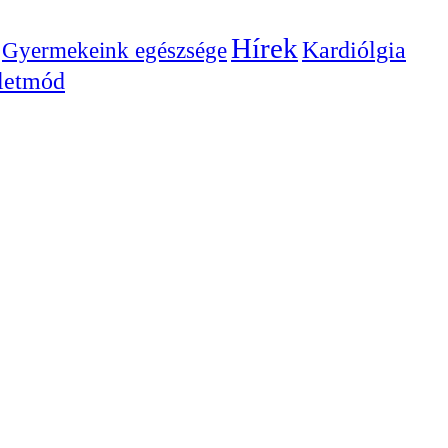
Hírek
Gyermekeink egészsége
Kardiólgia
letmód