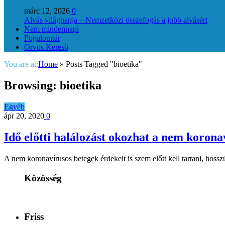
márc 12, 2026
0
Alvás világnapja – Nemzetközi összefogás a jobb alvásért
Nem mindennapi
Fogalomtár
Orvos Kereső
You are at:
Home
»
Posts Tagged "bioetika"
Browsing:
bioetika
Egyéb
ápr 20, 2020
0
Idő előtti halálozást okozhat a nem korona
A nem koronavírusos betegek érdekeit is szem előtt kell tartani, hoss
Közösség
Friss