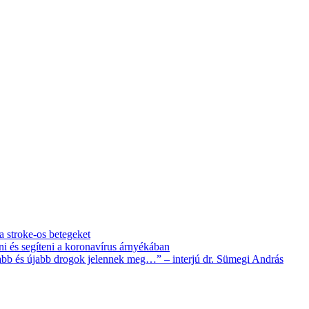
 a stroke-os betegeket
i és segíteni a koronavírus árnyékában
újabb és újabb drogok jelennek meg…” – interjú dr. Sümegi András