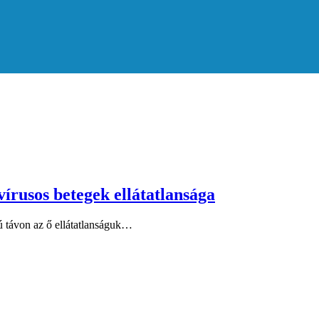
vírusos betegek ellátatlansága
zú távon az ő ellátatlanságuk…