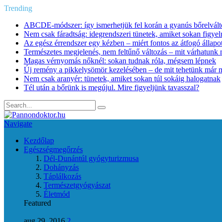
Trending
ABCDE‑módszer: így ismerhetjük fel korán a gyanús bőrelvált
Nem csak fáradtság: idegrendszeri tünetek, amiket sokan figye
Az egész érrendszer egy kézben – miért fontos az átfogó állapo
Természetes megjelenés, nem feltűnő változás – mit várhatunk m
Magas vérnyomás nőknél: sokan tudnak róla, mégsem lépnek
Új remény a pikkelysömör kezelésében – de mit tehetünk már 
Nem csak aranyér: tünetek, amiket sokan túl sokáig halogatnak
Tél után a bőrünk is megújul. Mire figyeljünk tavasszal?
Navigate
Kezdőlap
Egészségmegőrzés
Dél-Dunántúl gyógyturizmusa
Dohányzás
Táplálkozás
Természetgyógyászat
Életmód
Featured
aug 29, 2016
2