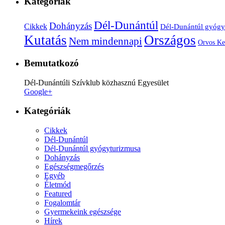
Kategóriák
Dél-Dunántúl
Dohányzás
Cikkek
Dél-Dunántúl gyógy
Kutatás
Országos
Nem mindennapi
Orvos Ke
Bemutatkozó
Dél-Dunántúli Szívklub közhasznú Egyesület
Google+
Kategóriák
Cikkek
Dél-Dunántúl
Dél-Dunántúl gyógyturizmusa
Dohányzás
Egészségmegőrzés
Egyéb
Életmód
Featured
Fogalomtár
Gyermekeink egészsége
Hírek