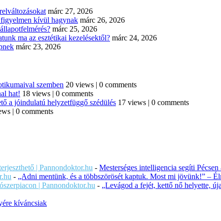
elváltozásokat
márc 27, 2026
n figyelmen kívül hagynak
márc 26, 2026
állapotfelmérés?
márc 25, 2026
tunk ma az esztétikai kezelésektől?
márc 24, 2026
épnek
márc 23, 2026
iotikumaival szemben
20 views
|
0 comments
al hat!
18 views
|
0 comments
tő a jóindulatú helyzetfüggő szédülés
17 views
|
0 comments
ews
|
0 comments
iterjeszthető | Pannondoktor.hu
-
Mesterséges intelligencia segíti Pécsen
r.hu
-
„Adni mentünk, és a többszörösét kaptuk. Most mi jövünk!” – Éln
ítószerpiacon | Pannondoktor.hu
-
„Levágod a fejét, kettő nő helyette, 
ére kíváncsiak