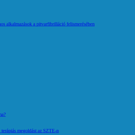
os alkalmazások a pitvarfibrilláció felismerésében
ma?
 terápiás megoldást az SZTE-n