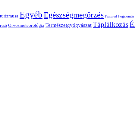
Egyéb
Egészségmegőrzés
turizmusa
Fogalomtár
Featured
É
Táplálkozás
Természetgyógyászat
Orvosmeteorológia
reső