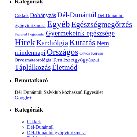
Kategóriák
Dél-Dunántúl
Dohányzás
Cikkek
Dél-Dunántúl
Egyéb
Egészségmegőrzés
gyógyturizmusa
Gyermekeink egészsége
Fogalomtár
Featured
Hírek
Kutatás
Kardiólgia
Nem
Országos
mindennapi
Orvos Kereső
Természetgyógyászat
Orvosmeteorológia
Életmód
Táplálkozás
Bemutatkozó
Dél-Dunántúli Szívklub közhasznú Egyesület
Google+
Kategóriák
Cikkek
Dél-Dunántúl
Dél-Dunántúl gyógyturizmusa