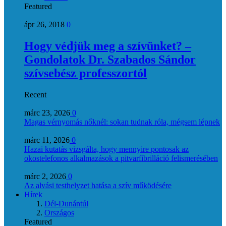
Featured
ápr 26, 2018
0
Hogy védjük meg a szívünket? –
Gondolatok Dr. Szabados Sándor
szívsebész professzortól
Recent
márc 23, 2026
0
Magas vérnyomás nőknél: sokan tudnak róla, mégsem lépnek
márc 11, 2026
0
Hazai kutatás vizsgálta, hogy mennyire pontosak az
okostelefonos alkalmazások a pitvarfibrilláció felismerésében
márc 2, 2026
0
Az alvási testhelyzet hatása a szív működésére
Hírek
Dél-Dunántúl
Országos
Featured