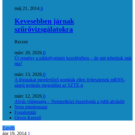
máj 21, 2014
6
Kevesebben járnak
szűrővizsgálatokra
Recent
márc 20, 2026
0
Új remény a pikkelysömör kezelésében – de mit tehetünk már
ma?
márc 13, 2026
0
A légutakat megfertőző gombák ellen fejlesztenek mRNS-
alapú terápiás megoldást az SZTE-n
márc 12, 2026
0
Alvás világnapja – Nemzetközi összefogás a jobb alvásért
Nem mindennapi
Fogalomtár
Orvos Kereső
Egyéb
ápr 19, 2014
1