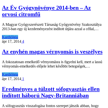
Az Év Gyógynövénye 2014-ben – Az
orvosi citromfű
A Magyar Gyógyszerészeti Társaság Gyógynövény Szakosztálya
2013-ban egy új kezdeményezést indított útjára azzal a céllal,…
Kardiólgia
ápr 17, 2014
4
Az enyhén magas vérnyomás is veszélyes
A fokozatosan emelkedő vérnyomásra is figyelni kell, mert a lassú
vérnyomás-emelkedés előjele lehet későbbi betegségek,…
Kardiólgia
ápr 17, 2014
1
Eredményes a túlzott sófogyasztás ellen
indított háború Nagy-Britanniában
A sófogyasztás visszafogása fontos szerepet játszik abban, hogy