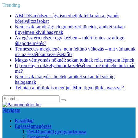
Trending
ABCDE‑módszer: így ismerhetjük fel korán a gyanús
bőrelváltozásokat
Nem csak fáradtság: idegrendszeri tünetek, amiket sokan
figyelmen kívül hagynak
Az egész érrendszer egy kézben – miért fontos az átfogó
állapotfelmérés?
Természetes megjelenés, nem feltűnő változás – mit várhatunk
ma az esztétikai kezelésektől?
Magas vérnyomás nőknél: sokan tudnak róla, mégsem lépnek
Új remény a pikkelysömör kezelésében – de mit tehetünk már
ma?
Nem csak aranyér: tünetek, amiket sokan túl sokáig
halogatnak
Tél után a bőrünk is megújul. Mire figyeljünk tavasszal?
Navigate
Kezdőlap
Egészségmegőrzés
Dél-Dunántúl gyógyturizmusa
Dohányzás