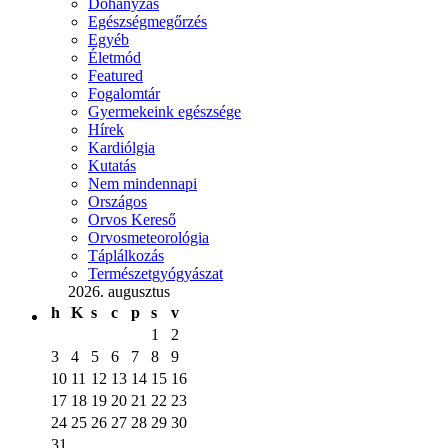
Dohányzás
Egészségmegőrzés
Egyéb
Életmód
Featured
Fogalomtár
Gyermekeink egészsége
Hírek
Kardiólgia
Kutatás
Nem mindennapi
Országos
Orvos Kereső
Orvosmeteorológia
Táplálkozás
Természetgyógyászat
2026. augusztus
h
K
s
c
p
s
v
1
2
3
4
5
6
7
8
9
10
11
12
13
14
15
16
17
18
19
20
21
22
23
24
25
26
27
28
29
30
31