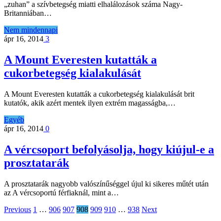
„zuhan” a szívbetegség miatti elhalálozások száma Nagy-
Britanniában…
Nem mindennapi
ápr 16, 2014
3
A Mount Everesten kutatták a
cukorbetegség kialakulását
A Mount Everesten kutatták a cukorbetegség kialakulását brit
kutatók, akik azért mentek ilyen extrém magasságba,…
Egyéb
ápr 16, 2014
0
A vércsoport befolyásolja, hogy kiújul-e a
prosztatarák
A prosztatarák nagyobb valószínűséggel újul ki sikeres műtét után
az A vércsoportú férfiaknál, mint a…
Previous
1
…
906
907
908
909
910
…
938
Next