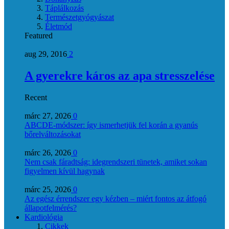
Táplálkozás
Természetgyógyászat
Életmód
Featured
aug 29, 2016
2
A gyerekre káros az apa stresszelése
Recent
márc 27, 2026
0
ABCDE‑módszer: így ismerhetjük fel korán a gyanús
bőrelváltozásokat
márc 26, 2026
0
Nem csak fáradtság: idegrendszeri tünetek, amiket sokan
figyelmen kívül hagynak
márc 25, 2026
0
Az egész érrendszer egy kézben – miért fontos az átfogó
állapotfelmérés?
Kardiológia
Cikkek