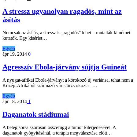
A stressz ugyanolyan ragadós, mint az
ásítás
Nemcsak az ásítás, a stressz is „ragadós” lehet – mutatták ki német
kutatók. Egy kísérlet…
Egyéb
ápr 19, 2014
0
Agresszív Ebola-járvány sújtja Guineát
A nyugat-afrikai Ebola-járványt a kórokozó új variánsa, tehát nem a
Közép-Afrikából származó vírustörzs okozta –…
Egyéb
ápr 18, 2014
1
Daganatok stádiumai
A beteg sorsa szorosan összefügg a tumor kiterjedésével. A
daganatok gyógyításánál, a terápia megválasztása előtt…