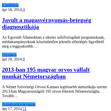
Kardiólgia
ápr 18, 2014
4
Javult a magasvérnyomás-betegség
diagnosztikája
Az Egyesült Államokban a sikeres szűrővizsgálati programoknak,
médiakampányoknak köszönhetően jelentős előrelépés figyelhető
meg a leggyakoribb…
Országos
ápr 18, 2014
0
2013-ban 195 magyar orvos vállalt
munkát Németországban
A Német Szövetségi Orvosi Kamara legfrissebb statisztikája szerint
2013-ban Magyarországról 195 orvos érkezett Németországba.
Tovább…
Természetgyógyászat
ápr 17, 2014
11