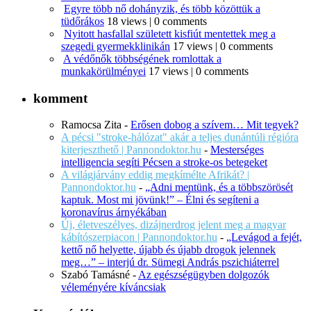
Egyre több nő dohányzik, és több közöttük a
tüdőrákos
18 views
|
0 comments
Nyitott hasfallal született kisfiút mentettek meg a
szegedi gyermekklinikán
17 views
|
0 comments
A védőnők többségének romlottak a
munkakörülményei
17 views
|
0 comments
komment
Ramocsa Zita
-
Erősen dobog a szívem… Mit tegyek?
A pécsi "stroke-hálózat" akár a teljes dunántúli régióra
kiterjeszthető | Pannondoktor.hu
-
Mesterséges
intelligencia segíti Pécsen a stroke-os betegeket
A világjárvány eddig megkímélte Afrikát? |
Pannondoktor.hu
-
„Adni mentünk, és a többszörösét
kaptuk. Most mi jövünk!” – Élni és segíteni a
koronavírus árnyékában
Új, életveszélyes, dizájnerdrog jelent meg a magyar
kábítószerpiacon | Pannondoktor.hu
-
„Levágod a fejét,
kettő nő helyette, újabb és újabb drogok jelennek
meg…” – interjú dr. Sümegi András pszichiáterrel
Szabó Tamásné
-
Az egészségügyben dolgozók
véleményére kíváncsiak