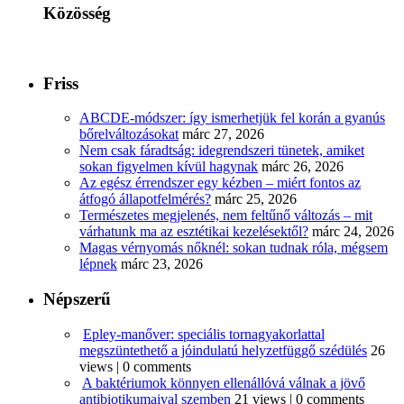
Közösség
Friss
ABCDE‑módszer: így ismerhetjük fel korán a gyanús
bőrelváltozásokat
márc 27, 2026
Nem csak fáradtság: idegrendszeri tünetek, amiket
sokan figyelmen kívül hagynak
márc 26, 2026
Az egész érrendszer egy kézben – miért fontos az
átfogó állapotfelmérés?
márc 25, 2026
Természetes megjelenés, nem feltűnő változás – mit
várhatunk ma az esztétikai kezelésektől?
márc 24, 2026
Magas vérnyomás nőknél: sokan tudnak róla, mégsem
lépnek
márc 23, 2026
Népszerű
Epley-manőver: speciális tornagyakorlattal
megszüntethető a jóindulatú helyzetfüggő szédülés
26
views
|
0 comments
A baktériumok könnyen ellenállóvá válnak a jövő
antibiotikumaival szemben
21 views
|
0 comments