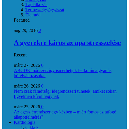
Táplálkozás
Természetgyógyászat
Életmód
Featured
aug 29, 2016
2
A gyerekre káros az apa stresszelése
Recent
márc 27, 2026
0
ABCDE‑módszer: így ismerhetjük fel korán a gyanús
bőrelváltozásokat
márc 26, 2026
0
Nem csak fáradtság: idegrendszeri tünetek, amiket sokan
figyelmen kívül hagynak
márc 25, 2026
0
Az egész érrendszer egy kézben – miért fontos az átfogó
állapotfelmérés?
Kardiológia
Cikkek