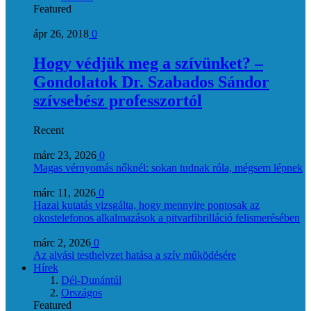
Featured
ápr 26, 2018
0
Hogy védjük meg a szívünket? –
Gondolatok Dr. Szabados Sándor
szívsebész professzortól
Recent
márc 23, 2026
0
Magas vérnyomás nőknél: sokan tudnak róla, mégsem lépnek
márc 11, 2026
0
Hazai kutatás vizsgálta, hogy mennyire pontosak az
okostelefonos alkalmazások a pitvarfibrilláció felismerésében
márc 2, 2026
0
Az alvási testhelyzet hatása a szív működésére
Hírek
Dél-Dunántúl
Országos
Featured