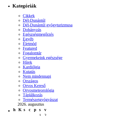
Kategóriák
Cikkek
Dél-Dunántúl
Dél-Dunántúl gyógyturizmusa
Dohányzás
Egészségmegőrzés
Egyéb
Életmód
Featured
Fogalomtár
Gyermekeink egészsége
Hírek
Kardiólgia
Kutatás
Nem mindennapi
Országos
Orvos Kereső
Orvosmeteorológia
Táplálkozás
Természetgyógyászat
2026. augusztus
h
K
s
c
p
s
v
1
2