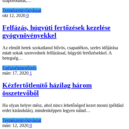
szaporodását,…
Természetgyógyászat
okt 12, 2020
0
Felfázás, húgyúti fertőzések kezelése
gyógynövényekkel
Az elmúlt hetek szokatlanul hűvös, csapadékos, szeles időjárása
miatt sokak szenvednek felfázással, húgyúti fertőzésekkel. A
betegség…
Egészségmegőrzés
márc 17, 2020
1
Kézfertőtlenítő házilag három
összetevőből
Ha olyan helyre mész, ahol nincs lehetőséged kezet mosni (például
erdei kirándulás), mindenképpen legyen nálad…
Természetgyógyászat
márc 12, 2020
0