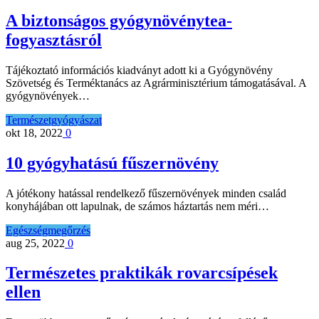
A biztonságos gyógynövénytea-
fogyasztásról
Tájékoztató információs kiadványt adott ki a Gyógynövény
Szövetség és Terméktanács az Agrárminisztérium támogatásával. A
gyógynövények…
Természetgyógyászat
okt 18, 2022
0
10 gyógyhatású fűszernövény
A jótékony hatással rendelkező fűszernövények minden család
konyhájában ott lapulnak, de számos háztartás nem méri…
Egészségmegőrzés
aug 25, 2022
0
Természetes praktikák rovarcsípések
ellen