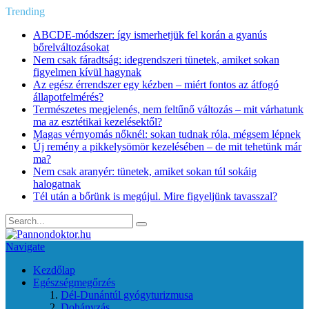
Trending
ABCDE‑módszer: így ismerhetjük fel korán a gyanús
bőrelváltozásokat
Nem csak fáradtság: idegrendszeri tünetek, amiket sokan
figyelmen kívül hagynak
Az egész érrendszer egy kézben – miért fontos az átfogó
állapotfelmérés?
Természetes megjelenés, nem feltűnő változás – mit várhatunk
ma az esztétikai kezelésektől?
Magas vérnyomás nőknél: sokan tudnak róla, mégsem lépnek
Új remény a pikkelysömör kezelésében – de mit tehetünk már
ma?
Nem csak aranyér: tünetek, amiket sokan túl sokáig
halogatnak
Tél után a bőrünk is megújul. Mire figyeljünk tavasszal?
Navigate
Kezdőlap
Egészségmegőrzés
Dél-Dunántúl gyógyturizmusa
Dohányzás