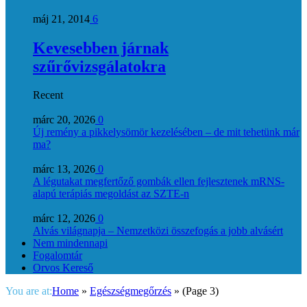
máj 21, 2014
6
Kevesebben járnak
szűrővizsgálatokra
Recent
márc 20, 2026
0
Új remény a pikkelysömör kezelésében – de mit tehetünk már
ma?
márc 13, 2026
0
A légutakat megfertőző gombák ellen fejlesztenek mRNS-
alapú terápiás megoldást az SZTE-n
márc 12, 2026
0
Alvás világnapja – Nemzetközi összefogás a jobb alvásért
Nem mindennapi
Fogalomtár
Orvos Kereső
You are at:
Home
»
Egészségmegőrzés
»
(Page 3)