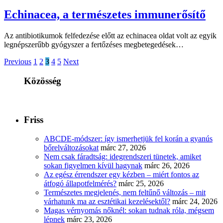
Echinacea, a természetes immunerősítő
Az antibiotikumok felfedezése előtt az echinacea oldat volt az egyik
legnépszerűbb gyógyszer a fertőzéses megbetegedések…
Previous
1
2
3
4
5
Next
Közösség
Friss
ABCDE‑módszer: így ismerhetjük fel korán a gyanús
bőrelváltozásokat
márc 27, 2026
Nem csak fáradtság: idegrendszeri tünetek, amiket
sokan figyelmen kívül hagynak
márc 26, 2026
Az egész érrendszer egy kézben – miért fontos az
átfogó állapotfelmérés?
márc 25, 2026
Természetes megjelenés, nem feltűnő változás – mit
várhatunk ma az esztétikai kezelésektől?
márc 24, 2026
Magas vérnyomás nőknél: sokan tudnak róla, mégsem
lépnek
márc 23, 2026