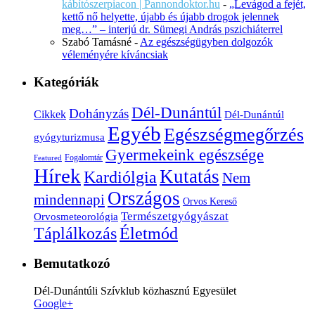
kábítószerpiacon | Pannondoktor.hu
-
„Levágod a fejét,
kettő nő helyette, újabb és újabb drogok jelennek
meg…” – interjú dr. Sümegi András pszichiáterrel
Szabó Tamásné
-
Az egészségügyben dolgozók
véleményére kíváncsiak
Kategóriák
Dél-Dunántúl
Dohányzás
Cikkek
Dél-Dunántúl
Egyéb
Egészségmegőrzés
gyógyturizmusa
Gyermekeink egészsége
Fogalomtár
Featured
Hírek
Kutatás
Kardiólgia
Nem
Országos
mindennapi
Orvos Kereső
Természetgyógyászat
Orvosmeteorológia
Életmód
Táplálkozás
Bemutatkozó
Dél-Dunántúli Szívklub közhasznú Egyesület
Google+