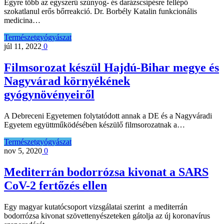
Egyre több az egyszerű szúnyog- és darázscsípésre fellépő
szokatlanul erős bőrreakció. Dr. Borbély Katalin funkcionális
medicina…
Természetgyógyászat
júl 11, 2022
0
Filmsorozat készül Hajdú-Bihar megye és
Nagyvárad környékének
gyógynövényeiről
A Debreceni Egyetemen folytatódott annak a DE és a Nagyváradi
Egyetem együttműködésében készülő filmsorozatnak a…
Természetgyógyászat
nov 5, 2020
0
Mediterrán bodorrózsa kivonat a SARS
CoV-2 fertőzés ellen
Egy magyar kutatócsoport vizsgálatai szerint a mediterrán
bodorrózsa kivonat szövettenyészeteken gátolja az új koronavírus