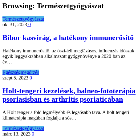
Browsing:
Természetgyógyászat
Természetgyógyászat
okt 31, 2023
0
Bíbor kasvirág, a hatékony immunerősítő
Hatékony immunerősítő, az őszi-téli megfázásos, influenzás időszak
egyik leggyakrabban alkalmazott gyógynövénye a 2020-ban az
év…
Egészségmegőrzés
szept 5, 2023
0
Holt-tengeri kezelések, balneo-fototerápia
psoriasisban és arthritis psoriaticában
A Holt-tenger a föld legmélyebb és legsósabb tava. A holt-tengeri
klímaterápia magában foglalja a sós…
Természetgyógyászat
márc 13, 2023
0