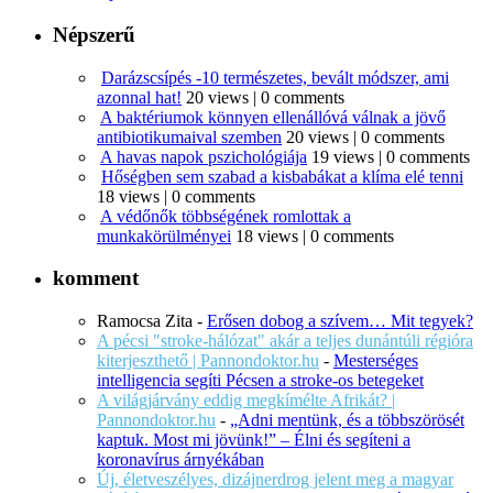
Népszerű
Darázscsípés -10 természetes, bevált módszer, ami
azonnal hat!
20 views
|
0 comments
A baktériumok könnyen ellenállóvá válnak a jövő
antibiotikumaival szemben
20 views
|
0 comments
A havas napok pszichológiája
19 views
|
0 comments
Hőségben sem szabad a kisbabákat a klíma elé tenni
18 views
|
0 comments
A védőnők többségének romlottak a
munkakörülményei
18 views
|
0 comments
komment
Ramocsa Zita
-
Erősen dobog a szívem… Mit tegyek?
A pécsi "stroke-hálózat" akár a teljes dunántúli régióra
kiterjeszthető | Pannondoktor.hu
-
Mesterséges
intelligencia segíti Pécsen a stroke-os betegeket
A világjárvány eddig megkímélte Afrikát? |
Pannondoktor.hu
-
„Adni mentünk, és a többszörösét
kaptuk. Most mi jövünk!” – Élni és segíteni a
koronavírus árnyékában
Új, életveszélyes, dizájnerdrog jelent meg a magyar