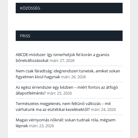
KÖZÖSSÉG
FRISS
ABCDE‑módszer: így ismerhetjük fel korán a gyanús
bőrelváltozásokat
márc 27, 2026
Nem csak fáradtság: idegrendszeri tünetek, amiket sokan
figyelmen kívül hagynak
márc 26, 2026
Az egész érrendszer egy kézben – miért fontos az átfogó
állapotfelmérés?
márc 25, 2026
Természetes megjelenés, nem feltűnő változás – mit
várhatunk ma az esztétikai kezelésektől?
márc 24, 2026
Magas vérnyomás nőknél: sokan tudnak róla, mégsem
lépnek
márc 23, 2026