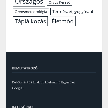
Országos
Orvos Kereső
Természetgyógyászat
Orvosmeteorológia
Életmód
Táplálkozás
BEMUTATKOZÓ
Dél-Dunántúli Szívklub közhasznú Egyesület
Google+
KATEGÓRIÁK