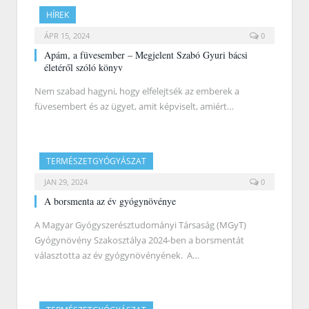
HÍREK
ÁPR 15, 2024
0
Apám, a füvesember – Megjelent Szabó Gyuri bácsi
életéről szóló könyv
Nem szabad hagyni, hogy elfelejtsék az emberek a
füvesembert és az ügyet, amit képviselt, amiért…
TERMÉSZETGYÓGYÁSZAT
JAN 29, 2024
0
A borsmenta az év gyógynövénye
A Magyar Gyógyszerésztudományi Társaság (MGyT)
Gyógynövény Szakosztálya 2024-ben a borsmentát
választotta az év gyógynövényének. A…