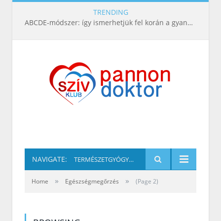
TRENDING
ABCDE‑módszer: így ismerhetjük fel korán a gyanús bőrelváltozásokat
NAVIGATE:
TERMÉSZETGYÓGYÁSZAT
»
»
Home
Egészségmegőrzés
(Page 2)