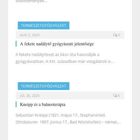
szövődmények…
TERMÉSZETGYÓGYÁSZAT
AUG 2, 2024
0
A fekete nadálytő gyógyászati jelentősége
A fekete nadálytövet az ókor óta használják a
gyógyászatban. A XXI. században már vizsgálatok is…
TERMÉSZETGYÓGYÁSZAT
JÚL 26, 2024
0
Kneipp és a balneoterápia
Sebastian Kneipp (1821. május 17., Stephansried,
Ottobeuren ­ 1897. június 17., Bad Wörishofen) – német,…