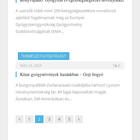
A szerzők több mint 200 betegségkezelésre vonatkozó
ajánlást fogalmaznak meg az Európai
Gyógyszerügynökség Gyógynövény
Szakbizottságának (EMA…
TERMÉSZETGYÓGYÁSZAT
NOV 23, 2023
0
Kínai gyógynövények hazánkban – Goji bogyó
A burgonyafélék (Solanaceae) családjába tartozó Lycium
növénynemzetség kb. 80 fajjal képviselteti magát
Ázsiában, Dél­-Amerikában és…
Previous
Next
1
2
3
4
5