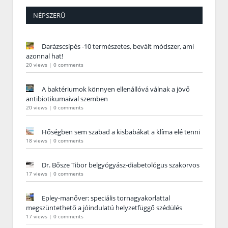
NÉPSZERŰ
Darázscsípés -10 természetes, bevált módszer, ami
azonnal hat!
20 views
|
0 comments
A baktériumok könnyen ellenállóvá válnak a jövő
antibiotikumaival szemben
20 views
|
0 comments
Hőségben sem szabad a kisbabákat a klíma elé tenni
18 views
|
0 comments
Dr. Bősze Tibor belgyógyász-diabetológus szakorvos
17 views
|
0 comments
Epley-manőver: speciális tornagyakorlattal
megszüntethető a jóindulatú helyzetfüggő szédülés
17 views
|
0 comments