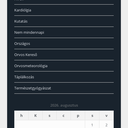
Kardiólgia
Kutatás
Nem mindennapi
Országos
Orvos Kereső
Orvosmeteorológia
Táplálkozás
Természetgyógyászat
2026. augusztus
h
K
s
c
p
s
v
1
2