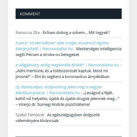
KOMMENT
Ramocsa Zita
-
Erősen dobog a szívem… Mit tegyek?
A pécsi "stroke-hálózat" akár a teljes dunántúli régióra
kiterjeszthető | Pannondoktor.hu
-
Mesterséges intelligencia
segíti Pécsen a stroke-os betegeket
A világjárvány eddig megkímélte Afrikát? | Pannondoktor.hu
-
„Adni mentünk, és a többszörösét kaptuk. Most mi
jövünk!” – Élni és segíteni a koronavírus árnyékában
Új, életveszélyes, dizájnerdrog jelent meg a magyar
kábítószerpiacon | Pannondoktor.hu
-
„Levágod a fejét,
kettő nő helyette, újabb és újabb drogok jelennek meg…”
– interjú dr. Sümegi András pszichiáterrel
Szabó Tamásné
-
Az egészségügyben dolgozók
véleményére kíváncsiak