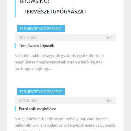
BROWSING:
TERMÉSZETGYÓGYÁSZAT
TERMÉSZETGYÓGYÁSZAT
NOV 8, 2024
0
Természetes köptetők
A téli időszakban nagyobb gyakorisággal előforduló
meghűléses megbetegedések során a felső légutak
(orrüreg, a szájüreg,…
TERMÉSZETGYÓGYÁSZAT
OKT 25, 2024
0
Forró teák meghűlésre
A meghűlés/nátha többnyire néhány nap alatt kezelés
nélkül elmúlik, ám hajlamosító tényezők esetén súlyosabb