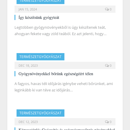
TERMÉSZETGYÓGYÁSZAT
JAN 15, 2024
0
Így készítsünk gyógyteát
Legtöbben gyógynövényekből is úgy készítenek teát,
ahogyan fekete vagy zöld teából. Ez azt jelenti, hogy…
TERMÉSZETGYÓGYÁSZAT
DEC 18, 2023
0
Gyógynövényekkel bőrünk egészségéért télen
A fagyos, havas téli időjárás igénybe veheti bőrünket, ami
leginkább ki van téve az időjárás…
TERMÉSZETGYÓGYÁSZAT
DEC 12, 2023
0
Könyvajánló: Gyógyítás és egészségmegőrzés növényekkel