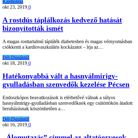
Kardiólgia
okt 23, 2019
0
A rostdús táplálkozás kedvező hatását
bizonyították ismét
A magas rosttartalmú táplálék diabetesben és magas vérnyomásban
csökkenti a kardiovaszkuláris kockázatot – írja az…
Dél-Dunántúl
okt 18, 2019
0
Hatékonyabbá vált a hasnyálmirigy-
gyulladásban szenvedők kezelése Pécsen
Endoszkópos beavatkozások is elérhetővé válnak a súlyos
hasnyálmirigy-gyulladásban szenvedőknek egy csütörtökön átadott
beruházásnak köszönhetően a…
Dél-Dunántúl
okt 16, 2019
0
„Álomutazás” címmel az altatóorvosok