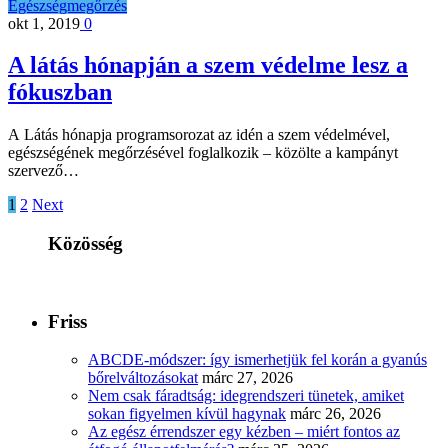
Egészségmegőrzés
okt 1, 2019
0
A látás hónapján a szem védelme lesz a
fókuszban
A Látás hónapja programsorozat az idén a szem védelmével,
egészségének megőrzésével foglalkozik – közölte a kampányt
szervező…
1
2
Next
Közösség
Friss
ABCDE‑módszer: így ismerhetjük fel korán a gyanús
bőrelváltozásokat
márc 27, 2026
Nem csak fáradtság: idegrendszeri tünetek, amiket
sokan figyelmen kívül hagynak
márc 26, 2026
Az egész érrendszer egy kézben – miért fontos az