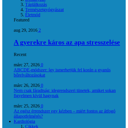
Táplálkozás
Természetgyógyászat
Életmód
Featured
aug 29, 2016
2
A gyerekre káros az apa stresszelése
Recent
márc 27, 2026
0
ABCDE‑módszer: így ismerhetjük fel korán a gyanús
bőrelváltozásokat
márc 26, 2026
0
Nem csak fáradtság: idegrendszeri tünetek, amiket sokan
figyelmen kívül hagynak
márc 25, 2026
0
Az egész érrendszer egy kézben – miért fontos az átfogó
állapotfelmérés?
Kardiológia
Cikkek