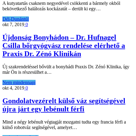
A kutyatartás csaknem negyedével csökkenti a bármely okból
bekövetkező halálozás kockázatát – derült ki egy…
Dél-Dunántúl
okt 7, 2019
0
Újdonság Bonyhádon – Dr. Hufnagel
Csilla bőrgyógyász rendelése elérhető a
Praxis Dr. Zénó Klinikán
Új szakrendeléssel bővült a bonyhádi Praxis Dr. Zénó Klinika, így
már Ön is részesülhet a…
Nem mindennapi
okt 4, 2019
0
Gondolatvezérelt külső váz segítségével
újra járt egy lebénult férfi
Mind a négy lebénult végtagját mozgatni tudta egy francia férfi a
külső robotváz segítségével, amelyet…