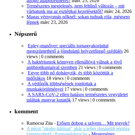
átfogó állapotfelmérés?
márc 25, 2026
Természetes megjelenés, nem feltűnő változás – mit
várhatunk ma az esztétikai kezelésektől?
márc 24, 2026
Magas vérnyomás nőknél: sokan tudnak róla, mégsem
lépnek
márc 23, 2026
Népszerű
Epley-manőver: speciális tornagyakorlattal
megszüntethető a jóindulatú helyzetfüggő szédülés
26
views
|
0 comments
A baktériumok könnyen ellenállóvá válnak a jövő
antibiotikumaival szemben
21 views
|
0 comments
Egyre több nő dohányzik, és több közöttük a
tüdőrákos
18 views
|
0 comments
A védőnők többségének romlottak a
munkakörülményei
17 views
|
0 comments
A SARS-CoV-2 ellen hatásos természetes vegyületet
találtak magyar kutatók
17 views
|
0 comments
komment
Ramocsa Zita
-
Erősen dobog a szívem… Mit tegyek?
A pécsi "stroke-hálózat" akár a teljes dunántúli régióra
kiterjeszthető | Pannondoktor.hu
-
Mesterséges