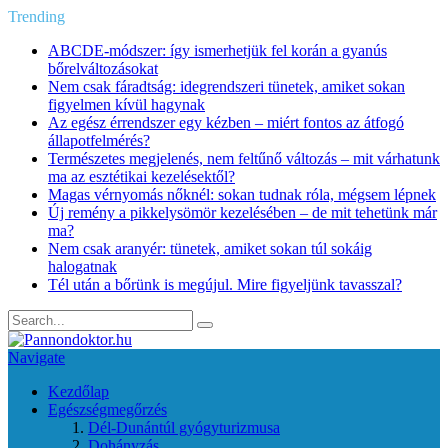
Trending
ABCDE‑módszer: így ismerhetjük fel korán a gyanús
bőrelváltozásokat
Nem csak fáradtság: idegrendszeri tünetek, amiket sokan
figyelmen kívül hagynak
Az egész érrendszer egy kézben – miért fontos az átfogó
állapotfelmérés?
Természetes megjelenés, nem feltűnő változás – mit várhatunk
ma az esztétikai kezelésektől?
Magas vérnyomás nőknél: sokan tudnak róla, mégsem lépnek
Új remény a pikkelysömör kezelésében – de mit tehetünk már
ma?
Nem csak aranyér: tünetek, amiket sokan túl sokáig
halogatnak
Tél után a bőrünk is megújul. Mire figyeljünk tavasszal?
Navigate
Kezdőlap
Egészségmegőrzés
Dél-Dunántúl gyógyturizmusa
Dohányzás