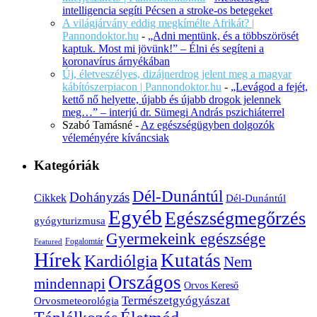
intelligencia segíti Pécsen a stroke-os betegeket
A világjárvány eddig megkímélte Afrikát? |
Pannondoktor.hu
-
„Adni mentünk, és a többszörösét
kaptuk. Most mi jövünk!” – Élni és segíteni a
koronavírus árnyékában
Új, életveszélyes, dizájnerdrog jelent meg a magyar
kábítószerpiacon | Pannondoktor.hu
-
„Levágod a fejét,
kettő nő helyette, újabb és újabb drogok jelennek
meg…” – interjú dr. Sümegi András pszichiáterrel
Szabó Tamásné
-
Az egészségügyben dolgozók
véleményére kíváncsiak
Kategóriák
Dél-Dunántúl
Dohányzás
Cikkek
Dél-Dunántúl
Egyéb
Egészségmegőrzés
gyógyturizmusa
Gyermekeink egészsége
Fogalomtár
Featured
Hírek
Kutatás
Kardiólgia
Nem
Országos
mindennapi
Orvos Kereső
Természetgyógyászat
Orvosmeteorológia