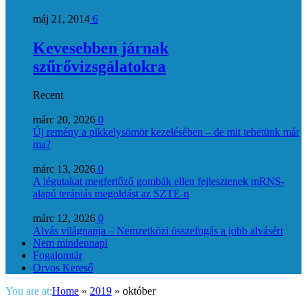
máj 21, 2014
6
Kevesebben járnak
szűrővizsgálatokra
Recent
márc 20, 2026
0
Új remény a pikkelysömör kezelésében – de mit tehetünk már
ma?
márc 13, 2026
0
A légutakat megfertőző gombák ellen fejlesztenek mRNS-
alapú terápiás megoldást az SZTE-n
márc 12, 2026
0
Alvás világnapja – Nemzetközi összefogás a jobb alvásért
Nem mindennapi
Fogalomtár
Orvos Kereső
You are at:
Home
»
2019
»
október