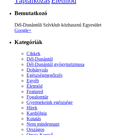
Életmód
Táplálkozás
Bemutatkozó
Dél-Dunántúli Szívklub közhasznú Egyesület
Google+
Kategóriák
Cikkek
Dél-Dunántúl
Dél-Dunántúl gyógyturizmusa
Dohányzás
Egészségmegőrzés
Egyéb
Életmód
Featured
Fogalomtár
Gyermekeink egészsége
Hírek
Kardiólgia
Kutatás
Nem mindennapi
Országos
Orvos Kereső