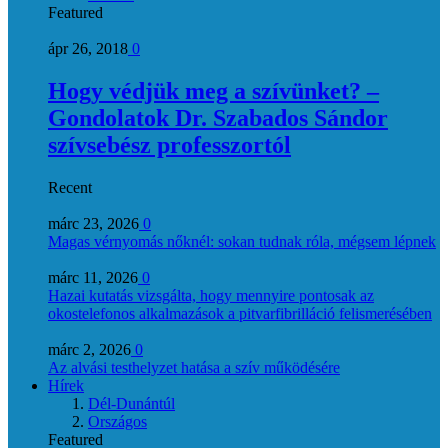
Featured
ápr 26, 2018
0
Hogy védjük meg a szívünket? –
Gondolatok Dr. Szabados Sándor
szívsebész professzortól
Recent
márc 23, 2026
0
Magas vérnyomás nőknél: sokan tudnak róla, mégsem lépnek
márc 11, 2026
0
Hazai kutatás vizsgálta, hogy mennyire pontosak az
okostelefonos alkalmazások a pitvarfibrilláció felismerésében
márc 2, 2026
0
Az alvási testhelyzet hatása a szív működésére
Hírek
Dél-Dunántúl
Országos
Featured