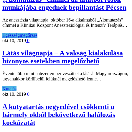
munkájába engednek bepillantást Pécsen
Az anesztézia világnapja, október 16-a alkalmából „Álomutazás”
címmel a Klinikai Központ Aneszteziológiai és Intenzív Terápiás…
Egészségmegőrzés
okt 10, 2019
0
Látás világnapja – A vakság kialakulása
bizonyos esetekben megelőzhető
Évente több mint hatezer ember veszíti el a látását Magyarországon,
ugyanakkor körülbelül felüknél megelőzhető lenne…
Kutatás
okt 10, 2019
0
A kutyatartás negyedével csökkenti a
bármely okból bekövetkező halálozás
kockázatát