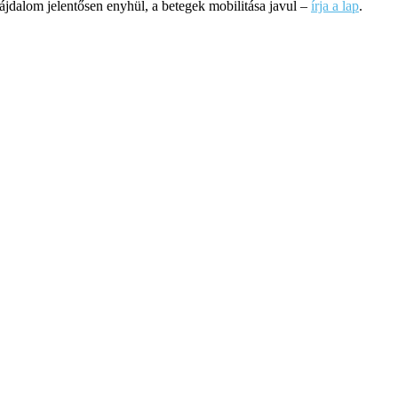
jdalom jelentősen enyhül, a betegek mobilitása javul –
írja a lap
.