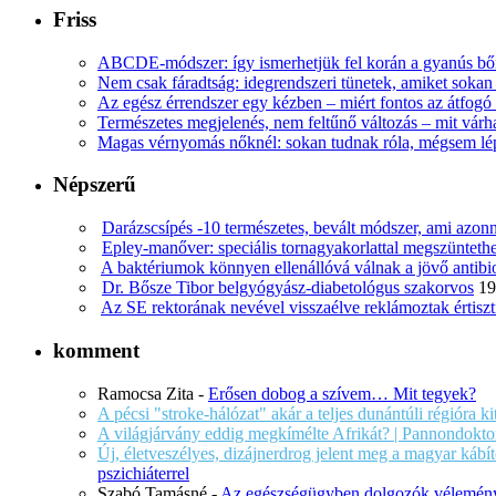
Friss
ABCDE‑módszer: így ismerhetjük fel korán a gyanús bőr
Nem csak fáradtság: idegrendszeri tünetek, amiket soka
Az egész érrendszer egy kézben – miért fontos az átfogó 
Természetes megjelenés, nem feltűnő változás – mit várha
Magas vérnyomás nőknél: sokan tudnak róla, mégsem l
Népszerű
Darázscsípés -10 természetes, bevált módszer, ami azonn
Epley-manőver: speciális tornagyakorlattal megszüntethe
A baktériumok könnyen ellenállóvá válnak a jövő antib
Dr. Bősze Tibor belgyógyász-diabetológus szakorvos
19
Az SE rektorának nevével visszaélve reklámoztak értiszt
komment
Ramocsa Zita
-
Erősen dobog a szívem… Mit tegyek?
A pécsi "stroke-hálózat" akár a teljes dunántúli régióra k
A világjárvány eddig megkímélte Afrikát? | Pannondokto
Új, életveszélyes, dizájnerdrog jelent meg a magyar káb
pszichiáterrel
Szabó Tamásné
-
Az egészségügyben dolgozók vélemény