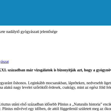
kete nadálytő gyógyászati jelentősége
ászat
XXI. században már vizsgálatok is bizonyítják azt, hogy a gyógynö
gyaránt őshonos. Leginkább mocsarakban, lápréteken, nedvesebb ligeter
alakú nagy levelei szőröktől érdesek, csakúgy, mint az egész föld felet
risztus utáni első században idősebb Plinius a „Naturalis historia” enc
 Plinius művével egy időben, de attól függetlenül született meg az óko