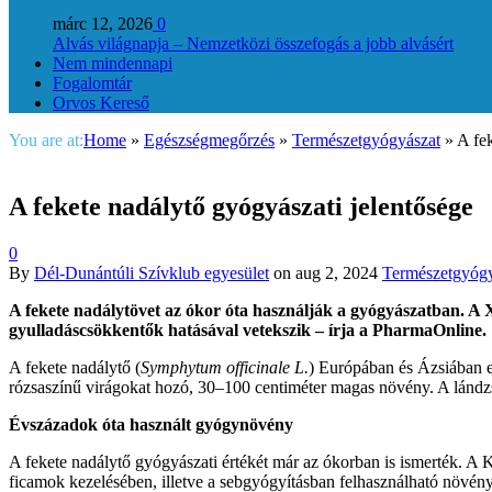
márc 12, 2026
0
Alvás világnapja – Nemzetközi összefogás a jobb alvásért
Nem mindennapi
Fogalomtár
Orvos Kereső
You are at:
Home
»
Egészségmegőrzés
»
Természetgyógyászat
»
A fe
A fekete nadálytő gyógyászati jelentősége
0
By
Dél-Dunántúli Szívklub egyesület
on
aug 2, 2024
Természetgyógy
A fekete nadálytövet az ókor óta használják a gyógyászatban. A 
gyulladáscsökkentők hatásával vetekszik – írja a PharmaOnline.
A fekete nadálytő (
Symphytum officinale L.
) Európában és Ázsiában e
rózsaszínű virágokat hozó, 30–100 centiméter magas növény. A lándzsa 
Évszázadok óta használt gyógynövény
A fekete nadálytő gyógyászati értékét már az ókorban is ismerték. A K
ficamok kezelésében, illetve a sebgyógyításban felhasználható növény.