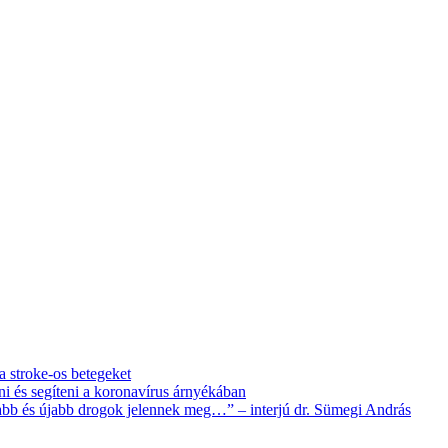
 a stroke-os betegeket
i és segíteni a koronavírus árnyékában
újabb és újabb drogok jelennek meg…” – interjú dr. Sümegi András