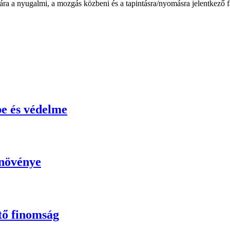
 a nyugalmi, a mozgás közbeni és a tapintásra/nyomásra jelentkező fá
e és védelme
ynövénye
tő finomság