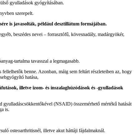
 külső gyulladások gyógyításában.
nyvben szerepelt.
ére is javasolták, például desztillátum formájában.
gyéb, beszédes nevei – forrasztófű, kövesnadály, madárgyökér,
óanyag-tartalma tavasszal a legmagasabb.
 is fellelhetők benne. Azonban, máig sem feltárt részleteiben az, hogy
 sebgyógyító hatása,
utások, illetve izom- és ínszalaghúzódások és -gyulladások
oid gyulladáscsökkentőkével (NSAID) összemérhető mértékű hatását
a is.
ó osteoarthritisnél, illetve akut háttáji fájdalmaknál.