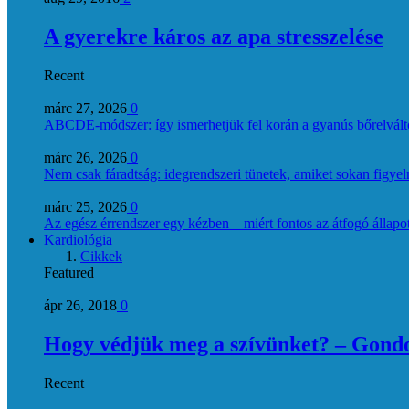
A gyerekre káros az apa stresszelése
Recent
márc 27, 2026
0
ABCDE‑módszer: így ismerhetjük fel korán a gyanús bőrelvált
márc 26, 2026
0
Nem csak fáradtság: idegrendszeri tünetek, amiket sokan figye
márc 25, 2026
0
Az egész érrendszer egy kézben – miért fontos az átfogó állapo
Kardiológia
Cikkek
Featured
ápr 26, 2018
0
Hogy védjük meg a szívünket? – Gondol
Recent