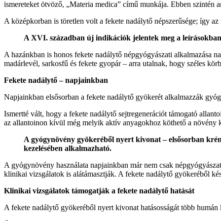
ismereteket ötvöző, „Materia medica” című munkája. Ebben szintén arró
A középkorban is töretlen volt a fekete nadálytő népszerűsége; így a
A XVI. században új indikációk jelentek meg a leírásokban
A hazánkban is honos fekete nadálytő népgyógyászati alkalmazása na
madárlevél, sarkosfű és fekete gyopár – arra utalnak, hogy széles körb
Fekete nadálytő – napjainkban
Napjainkban elsősorban a fekete nadálytő gyökerét alkalmazzák gyógyá
Ismertté vált, hogy a fekete nadálytő sejtregenerációt támogató allanto
az allantoinon kívül még melyik aktív anyagokhoz köthető a növény ki
A gyógynövény gyökeréből nyert kivonat – elsősorban kréme
kezelésében alkalmazható.
A gyógynövény használata napjainkban már nem csak népgyógyászati 
klinikai vizsgálatok is alátámasztják. A fekete nadálytő gyökeréből 
Klinikai vizsgálatok támogatják a fekete nadálytő hatását
A fekete nadálytő gyökeréből nyert kivonat hatásosságát több humán klin