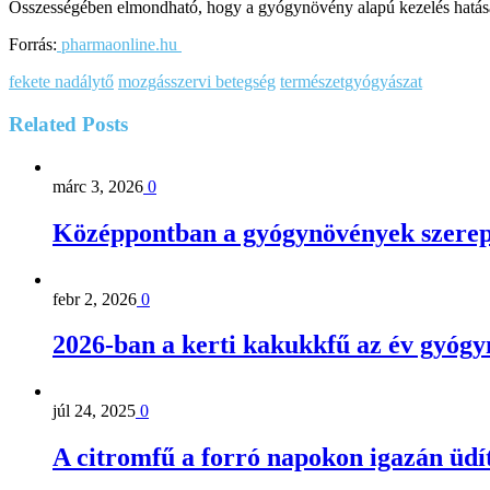
Összességében elmondható, hogy a gyógynövény alapú kezelés hatására
Forrás:
pharmaonline.hu
fekete nadálytő
mozgásszervi betegség
természetgyógyászat
Related
Posts
márc 3, 2026
0
Középpontban a gyógynövények szerep
febr 2, 2026
0
2026-ban a kerti kakukkfű az év gyóg
júl 24, 2025
0
A citromfű a forró napokon igazán üdí