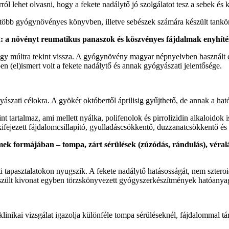
l lehet olvasni, hogy a fekete nadálytő jó szolgálatot tesz a sebek és
z több gyógynövényes könyvben, illetve sebészek számára készült tankö
: a növényt reumatikus panaszok és köszvényes fájdalmak enyhítés
gy múltra tekint vissza. A gyógynövény magyar népnyelvben használt e
en (el)ismert volt a fekete nadálytő és annak gyógyászati jelentősége.
szati célokra. A gyökér októbertől áprilisig gyűjthető, de annak a hat
int tartalmaz, ami mellett nyálka, polifenolok és pirrolizidin alkaloidok
fejezett fájdalomcsillapító, gyulladáscsökkentő, duzzanatcsökkentő és
k formájában – tompa, zárt sérülések (zúzódás, rándulás), véraláf
tapasztalatokon nyugszik. A fekete nadálytő hatásosságát, nem szter
készült kivonat egyben törzskönyvezett gyógyszerkészítmények hatóanyag
ikai vizsgálat igazolja különféle tompa sérüléseknél, fájdalommal társul