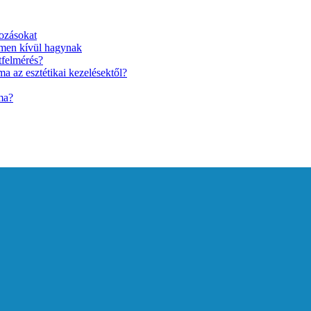
ozásokat
lmen kívül hagynak
tfelmérés?
a az esztétikai kezelésektől?
ma?