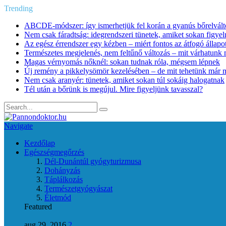
Trending
ABCDE‑módszer: így ismerhetjük fel korán a gyanús bőrelvált
Nem csak fáradtság: idegrendszeri tünetek, amiket sokan figye
Az egész érrendszer egy kézben – miért fontos az átfogó állapo
Természetes megjelenés, nem feltűnő változás – mit várhatunk m
Magas vérnyomás nőknél: sokan tudnak róla, mégsem lépnek
Új remény a pikkelysömör kezelésében – de mit tehetünk már 
Nem csak aranyér: tünetek, amiket sokan túl sokáig halogatnak
Tél után a bőrünk is megújul. Mire figyeljünk tavasszal?
Navigate
Kezdőlap
Egészségmegőrzés
Dél-Dunántúl gyógyturizmusa
Dohányzás
Táplálkozás
Természetgyógyászat
Életmód
Featured
aug 29, 2016
2