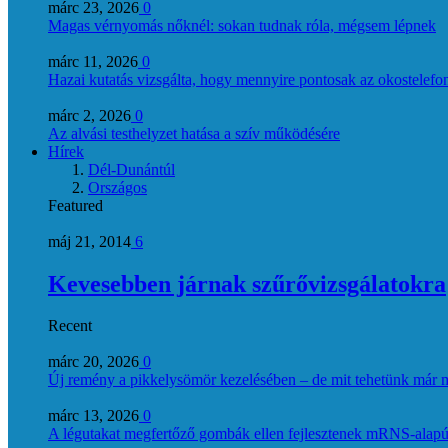
márc 23, 2026
0
Magas vérnyomás nőknél: sokan tudnak róla, mégsem lépnek
márc 11, 2026
0
Hazai kutatás vizsgálta, hogy mennyire pontosak az okostelefon
márc 2, 2026
0
Az alvási testhelyzet hatása a szív működésére
Hírek
Dél-Dunántúl
Országos
Featured
máj 21, 2014
6
Kevesebben járnak szűrővizsgálatokra
Recent
márc 20, 2026
0
Új remény a pikkelysömör kezelésében – de mit tehetünk már 
márc 13, 2026
0
A légutakat megfertőző gombák ellen fejlesztenek mRNS-alapú