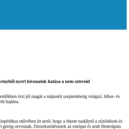
vényből nyert kivonatok hatása a nem szteroid
dőkben érzi jól magát a májustól szeptemberig virágzó, bíbor- és
ti hajtása.
iklopédikus művében írt arról, hogy a fekete nadálytő a zúzódások és
ri görög orvosnak, Dioszkuridésznek az európai és arab fitoterápiás