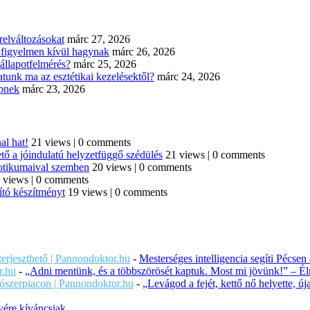
elváltozásokat
márc 27, 2026
n figyelmen kívül hagynak
márc 26, 2026
állapotfelmérés?
márc 25, 2026
tunk ma az esztétikai kezelésektől?
márc 24, 2026
épnek
márc 23, 2026
al hat!
21 views
|
0 comments
tő a jóindulatú helyzetfüggő szédülés
21 views
|
0 comments
iotikumaival szemben
20 views
|
0 comments
 views
|
0 comments
ító készítményt
19 views
|
0 comments
iterjeszthető | Pannondoktor.hu
-
Mesterséges intelligencia segíti Pécsen
r.hu
-
„Adni mentünk, és a többszörösét kaptuk. Most mi jövünk!” – Éln
ítószerpiacon | Pannondoktor.hu
-
„Levágod a fejét, kettő nő helyette, 
ére kíváncsiak