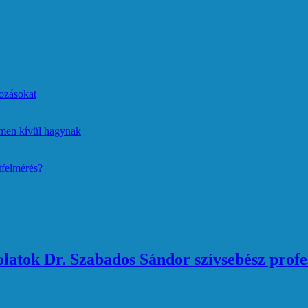
ozásokat
lmen kívül hagynak
tfelmérés?
atok Dr. Szabados Sándor szívsebész profe