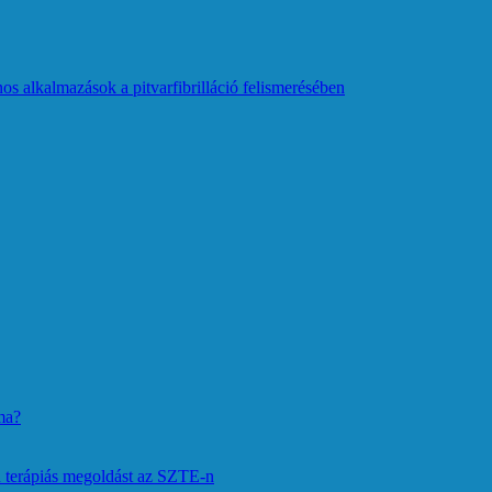
os alkalmazások a pitvarfibrilláció felismerésében
ma?
 terápiás megoldást az SZTE-n