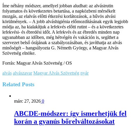
Íme néhány módszer, amellyel jobban aludhat: az alvásirutin
folyamatos és következetes betartása, a napközbeni mérsékelt
mozgás, az elalvás előtti étkezési korlátozások, a hűvös alvási
körülmények. – A jobb alváshigiénia előmozdításának egyik legjobb
módja az, ha kialakítjuk a lefekvés előtti rutint – és a következetes
lefekvési- és ébredési időt. A lefekvés és az ébredés minden nap
ugyanabban az időben, még hétvégén és vakáción is, segíthet a
szervezet belső órájának a szabályozásában, és javíthatja az alvás
minőségét – hangsúlyozta G. Németh György, a Magyar Alvás
Szövetség elnöke.
Forrás: Magyar Alvás Szövetség / OS
alvás
alvászavar
Magyar Alvás Szövetség
nyár
Related
Posts
márc 27, 2026
0
ABCDE‑módszer: így ismerhetjük fel
korán a gyanús bőrelváltozásokat