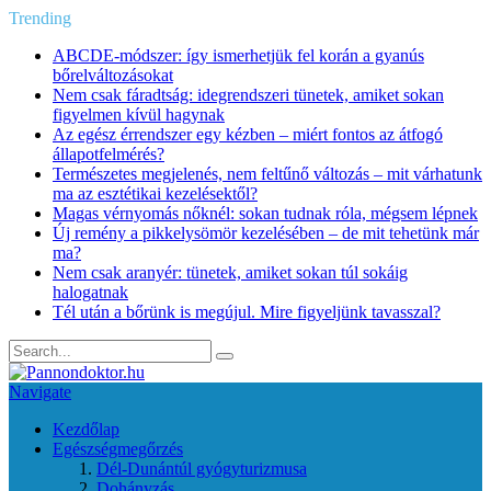
Trending
ABCDE‑módszer: így ismerhetjük fel korán a gyanús
bőrelváltozásokat
Nem csak fáradtság: idegrendszeri tünetek, amiket sokan
figyelmen kívül hagynak
Az egész érrendszer egy kézben – miért fontos az átfogó
állapotfelmérés?
Természetes megjelenés, nem feltűnő változás – mit várhatunk
ma az esztétikai kezelésektől?
Magas vérnyomás nőknél: sokan tudnak róla, mégsem lépnek
Új remény a pikkelysömör kezelésében – de mit tehetünk már
ma?
Nem csak aranyér: tünetek, amiket sokan túl sokáig
halogatnak
Tél után a bőrünk is megújul. Mire figyeljünk tavasszal?
Navigate
Kezdőlap
Egészségmegőrzés
Dél-Dunántúl gyógyturizmusa
Dohányzás