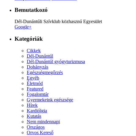
Bemutatkozó
Dél-Dunántúli Szívklub közhasznú Egyesület
Google+
Kategóriák
Cikkek
Dél-Dunántúl
Dél-Dunántúl gyógyturizmusa
Dohányzás
Egészségmegőrzés
Egyéb
Életmód
Featured
Fogalomtár
Gyermekeink egészsége
Hírek
Kardiólgia
Kutatás
Nem mindennapi
Országos
Orvos Kereső