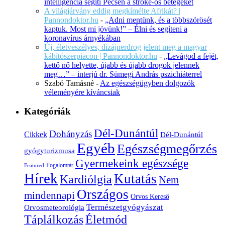
intelligencia segíti Pécsen a stroke-os betegeket
A világjárvány eddig megkímélte Afrikát? |
Pannondoktor.hu
-
„Adni mentünk, és a többszörösét
kaptuk. Most mi jövünk!” – Élni és segíteni a
koronavírus árnyékában
Új, életveszélyes, dizájnerdrog jelent meg a magyar
kábítószerpiacon | Pannondoktor.hu
-
„Levágod a fejét,
kettő nő helyette, újabb és újabb drogok jelennek
meg…” – interjú dr. Sümegi András pszichiáterrel
Szabó Tamásné
-
Az egészségügyben dolgozók
véleményére kíváncsiak
Kategóriák
Dél-Dunántúl
Dohányzás
Cikkek
Dél-Dunántúl
Egyéb
Egészségmegőrzés
gyógyturizmusa
Gyermekeink egészsége
Fogalomtár
Featured
Hírek
Kutatás
Kardiólgia
Nem
Országos
mindennapi
Orvos Kereső
Természetgyógyászat
Orvosmeteorológia
Életmód
Táplálkozás