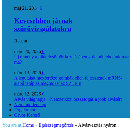
máj 21, 2014
6
Kevesebben járnak
szűrővizsgálatokra
Recent
márc 20, 2026
0
Új remény a pikkelysömör kezelésében – de mit tehetünk már
ma?
márc 13, 2026
0
A légutakat megfertőző gombák ellen fejlesztenek mRNS-
alapú terápiás megoldást az SZTE-n
márc 12, 2026
0
Alvás világnapja – Nemzetközi összefogás a jobb alvásért
Nem mindennapi
Fogalomtár
Orvos Kereső
You are at:
Home
»
Egészségmegőrzés
»
Alvásvesztés nyáron