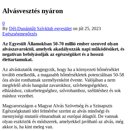
Alvásvesztés nyáron
0
By
Dél-Dunántúli Szívklub egyesület
on
júl 25, 2023
Egészségmegőrzés
Az Egyesült Államokban 50-70 millió ember szenved olyan
alvászavaroktól, amelyek akadályozzák napi működésüket, és
negatívan befolyásolják az egészségüket és a hosszú
élettartamukat.
Az alváskutatók megjegyzik, hogy ha a környezeti hőmérséklet
tovább emelkedik, a magasabb hőmérsékletek potenciálisan 50-58
óra alvást ronthatnak személyenként évente. Valójában a nem
megfelelő alvás hangulat zavarokhoz, szívbetegségekhez,
elhízáshoz, cukorbetegséghez, szívrohamhoz, szélütéshez és sok
máshoz vezethet.
Magyarországon a Magyar Alvás Szövetség és a Szinapszis
Egészségkutató idei felmérése szerint az alvás minőségi és
mennyiségi mutatói elmaradnak az európai átlagtól. De vannak
olyan eszközök és módszerek, amelyekkel javítható az alvás, még
akkor is, ha kint meleg van.