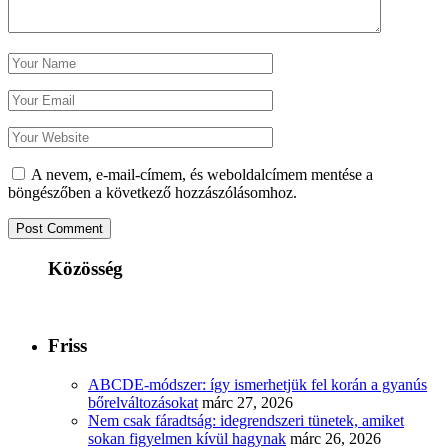
A nevem, e-mail-címem, és weboldalcímem mentése a
böngészőben a következő hozzászólásomhoz.
Közösség
Friss
ABCDE‑módszer: így ismerhetjük fel korán a gyanús
bőrelváltozásokat
márc 27, 2026
Nem csak fáradtság: idegrendszeri tünetek, amiket
sokan figyelmen kívül hagynak
márc 26, 2026