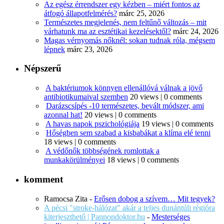
Az egész érrendszer egy kézben – miért fontos az
átfogó állapotfelmérés?
márc 25, 2026
Természetes megjelenés, nem feltűnő változás – mit
várhatunk ma az esztétikai kezelésektől?
márc 24, 2026
Magas vérnyomás nőknél: sokan tudnak róla, mégsem
lépnek
márc 23, 2026
Népszerű
A baktériumok könnyen ellenállóvá válnak a jövő
antibiotikumaival szemben
20 views
|
0 comments
Darázscsípés -10 természetes, bevált módszer, ami
azonnal hat!
20 views
|
0 comments
A havas napok pszichológiája
19 views
|
0 comments
Hőségben sem szabad a kisbabákat a klíma elé tenni
18 views
|
0 comments
A védőnők többségének romlottak a
munkakörülményei
18 views
|
0 comments
komment
Ramocsa Zita
-
Erősen dobog a szívem… Mit tegyek?
A pécsi "stroke-hálózat" akár a teljes dunántúli régióra
kiterjeszthető | Pannondoktor.hu
-
Mesterséges