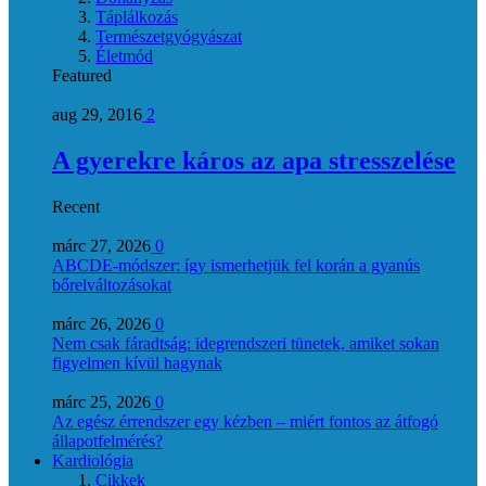
Táplálkozás
Természetgyógyászat
Életmód
Featured
aug 29, 2016
2
A gyerekre káros az apa stresszelése
Recent
márc 27, 2026
0
ABCDE‑módszer: így ismerhetjük fel korán a gyanús
bőrelváltozásokat
márc 26, 2026
0
Nem csak fáradtság: idegrendszeri tünetek, amiket sokan
figyelmen kívül hagynak
márc 25, 2026
0
Az egész érrendszer egy kézben – miért fontos az átfogó
állapotfelmérés?
Kardiológia
Cikkek