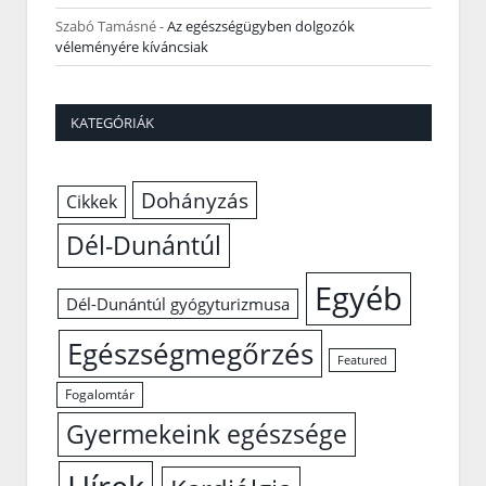
Szabó Tamásné
-
Az egészségügyben dolgozók
véleményére kíváncsiak
KATEGÓRIÁK
Dohányzás
Cikkek
Dél-Dunántúl
Egyéb
Dél-Dunántúl gyógyturizmusa
Egészségmegőrzés
Featured
Fogalomtár
Gyermekeink egészsége