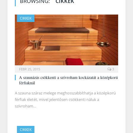
BROWSING:
CIKKEK
CIKKEK
FEBR 25, 2015
3
A szaunázás csökkenti a szívroham kockázatát a középkorú
férfiaknál
A szauna száraz melege meghosszabbíthatja a középkorú
férfiak életét, mivel jelentősen csökkenti náluk a
szívroham…
CIKKEK