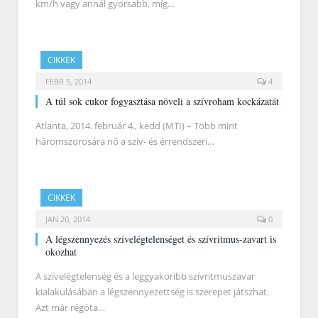
km/h vagy annál gyorsabb, míg…
CIKKEK
FEBR 5, 2014
4
A túl sok cukor fogyasztása növeli a szívroham kockázatát
Atlanta, 2014. február 4., kedd (MTI) – Több mint
háromszorosára nő a szív- és érrendszeri…
CIKKEK
JAN 20, 2014
0
A légszennyezés szívelégtelenséget és szívritmus-zavart is
okozhat
A szívelégtelenség és a leggyakoribb szívritmuszavar
kialakulásában a légszennyezettség is szerepet játszhat.
Azt már régóta…