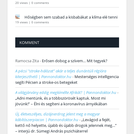
20 views
|
0 comments
Hőségben sem szabad a kisbabákat a klíma elé tenni
19 views
|
0 comments
KOMMENT
Ramocsa Zita
-
Erősen dobog a szívem… Mit tegyek?
A pécsi "stroke-hálózat" akár a teljes dunántúli régióra
kiterjeszthető | Pannondoktor.hu
-
Mesterséges intelligencia
segíti Pécsen a stroke-os betegeket
A világjárvány eddig megkímélte Afrikát? | Pannondoktor.hu
-
„Adni mentünk, és a többszörösét kaptuk. Most mi
jövünk!” – Élni és segíteni a koronavírus árnyékában
Új, életveszélyes, dizájnerdrog jelent meg a magyar
kábítószerpiacon | Pannondoktor.hu
-
„Levágod a fejét,
kettő nő helyette, újabb és újabb drogok jelennek meg…”
– interjú dr. Sümegi András pszichiáterrel