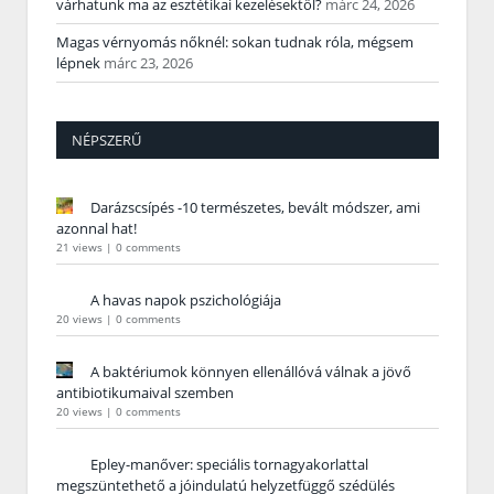
várhatunk ma az esztétikai kezelésektől?
márc 24, 2026
Magas vérnyomás nőknél: sokan tudnak róla, mégsem
lépnek
márc 23, 2026
NÉPSZERŰ
Darázscsípés -10 természetes, bevált módszer, ami
azonnal hat!
21 views
|
0 comments
A havas napok pszichológiája
20 views
|
0 comments
A baktériumok könnyen ellenállóvá válnak a jövő
antibiotikumaival szemben
20 views
|
0 comments
Epley-manőver: speciális tornagyakorlattal
megszüntethető a jóindulatú helyzetfüggő szédülés