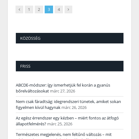
Previous
Next
1
2
3
4
KÖZÖSSÉG
FRISS
ABCDE‑módszer: így ismerhetjük fel korán a gyanús
bőrelváltozásokat
márc 27, 2026
Nem csak fáradtság: idegrendszeri tünetek, amiket sokan
figyelmen kívül hagynak
márc 26, 2026
Az egész érrendszer egy kézben – miért fontos az átfogó
állapotfelmérés?
márc 25, 2026
Természetes megjelenés, nem feltűnő változás – mit