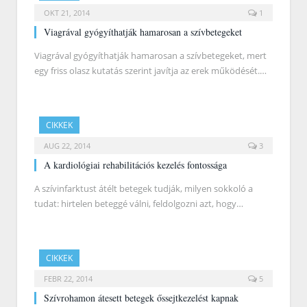
OKT 21, 2014
1
Viagrával gyógyíthatják hamarosan a szívbetegeket
Viagrával gyógyíthatják hamarosan a szívbetegeket, mert
egy friss olasz kutatás szerint javítja az erek működését.…
CIKKEK
AUG 22, 2014
3
A kardiológiai rehabilitációs kezelés fontossága
A szívinfarktust átélt betegek tudják, milyen sokkoló a
tudat: hirtelen beteggé válni, feldolgozni azt, hogy…
CIKKEK
FEBR 22, 2014
5
Szívrohamon átesett betegek őssejtkezelést kapnak