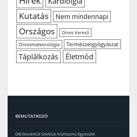
Hírek
Kardiólgia
Kutatás
Nem mindennapi
Országos
Orvos Kereső
Természetgyógyászat
Orvosmeteorológia
Életmód
Táplálkozás
BEMUTATKOZÓ
Dél-Dunántúli Szívklub közhasznú Egyesület