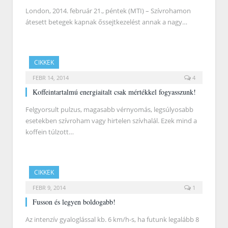
London, 2014. február 21., péntek (MTI) – Szívrohamon
átesett betegek kapnak őssejtkezelést annak a nagy…
CIKKEK
FEBR 14, 2014
4
Koffeintartalmú energiaitalt csak mértékkel fogyasszunk!
Felgyorsult pulzus, magasabb vérnyomás, legsúlyosabb
esetekben szívroham vagy hirtelen szívhalál. Ezek mind a
koffein túlzott…
CIKKEK
FEBR 9, 2014
1
Fusson és legyen boldogabb!
Az intenzív gyaloglással kb. 6 km/h-s, ha futunk legalább 8