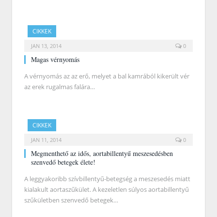
CIKKEK
JAN 13, 2014
0
Magas vérnyomás
A vérnyomás az az erő, melyet a bal kamrából kikerült vér
az erek rugalmas falára…
CIKKEK
JAN 11, 2014
0
Megmenthető az idős, aortabillentyű meszesedésben
szenvedő betegek élete!
A leggyakoribb szívbillentyű-betegség a meszesedés miatt
kialakult aortaszűkület. A kezeletlen súlyos aortabillentyű
szűkületben szenvedő betegek…