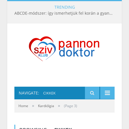
TRENDING
ABCDE‑módszer: így ismerhetjük fel korán a gyanús bőrelváltozásokat
NAVIGATE:
CIKKEK
»
»
Home
Kardiólgia
(Page 3)