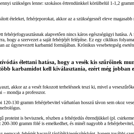
nnyi szükséges lenne: szokásos értrendünkkel körülbelül 1-1,2 gramm/te
úsított ételeket, fehérjeporokat, akkor az a szükségesnél eleve magasa
 fehérjefogyasztásnak alapvetően nincs káros egészségügyi hatása. A 
, hogy a szervezet a saját fehérjéjét felépítse. Ez egy ciklikus folyam
rban az úgynevezett karbamid formájában. Krónikus vesebetegség esetén 
lszívódás élettani hatása, hogy a vesék kis szűrőinek mu
 több karbamidot kell kiválasztania, ezért még jobban
szt, akkor az a vesét fokozott terhelésnek teszi ki, mivel a veseszűrők
ani – mondja a professzor.
i 120-130 gramm fehérjebevitel várhatóan hosszú távon sem okoz vesek
 nefrológus.
proteint is bevisznek, részben a fehérjedús étrendjükkel (pl. csirkemel
hát 200-300 gramm fölé is emelkedhet, és minél nagyobb a fehérjebevite
 az nemcsak fehérjét használ táplálékkiegészítésként, hanem további sze