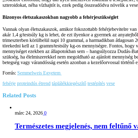
szteroidokat, néha vízhajtót is, ezek pedig összeadódva növelik a vese
Bizonyos életszakaszokban nagyobb a fehérjeszükséglet
Vannak olyan életszakaszok, amikor fokozottabb fehérjebevitelre van 
akár 1,4 g/testsúly kg is lehet, de ezt ilyenkor a gyermek az anyatej
trimeszterben körülbelül napi 10 grammal, a harmadikban átlagosan 20
törekedni kell az 1 gramm/testsúly kg-os mennyiségre. Fontos, hogy 
mennyiséget ezekben az állapotokban sem – hangsúlyozza Dudás-Batu B
szükség, ha élelmiszerekkel nem megoldható az ajánlott mennyiség be
betegség vagy várandósság esetén azonban a kezelőorvossal történő eg
Forrás:
Semmelweis Egyetem
fehérje
proteindús étrend
táplálékkiegészítő
testépítés
vese
Related
Posts
márc 24, 2026
0
Természetes megjelenés, nem feltűnő vá