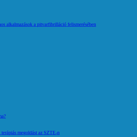
os alkalmazások a pitvarfibrilláció felismerésében
ma?
 terápiás megoldást az SZTE-n