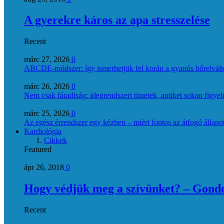
A gyerekre káros az apa stresszelése
Recent
márc 27, 2026
0
ABCDE‑módszer: így ismerhetjük fel korán a gyanús bőrelvált
márc 26, 2026
0
Nem csak fáradtság: idegrendszeri tünetek, amiket sokan figye
márc 25, 2026
0
Az egész érrendszer egy kézben – miért fontos az átfogó állapo
Kardiológia
Cikkek
Featured
ápr 26, 2018
0
Hogy védjük meg a szívünket? – Gondol
Recent