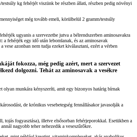
stsúly kg fehérjét viszünk be részben állati, részben pedig növényi
bb mennyiséget még tovább emeli, körülbelül 2 gramm/testsúly
fehérjék ugyanis a szervezetbe jutva a bélrendszerben aminosavakra
at: a fehérjék egy idő után lebomlanak, és az aminosavak
a vese azonban nem tudja ezeket kiválasztani, ezért a vérben
nkáját fokozza, még pedig azért, mert a szervezet
 elkezd dolgozni. Tehát az aminosavak a vesékre
et olyan munkára kényszeríti, amit egy bizonyos határig bírnak
árosodást, de krónikus vesebetegség fennállásakor javasolják a
l, tojás fogyasztása), illetve elsősorban fehérjeporokkal. Esetükben a
l, annál nagyobb teher nehezedik a veseszűrőkre.
reket, mint például kreatint, vitaminkomplexeket, akár anabolikus