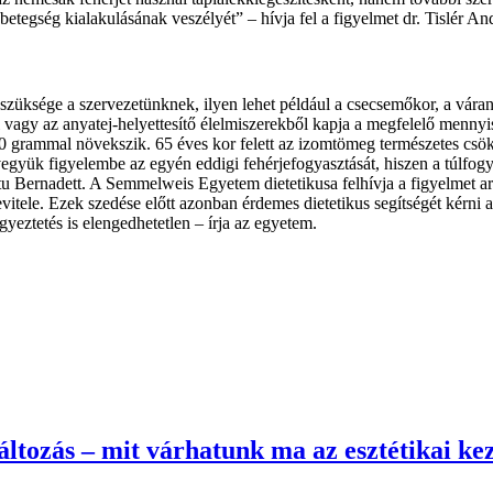
betegség kialakulásának veszélyét” – hívja fel a figyelmet dr. Tislér An
szüksége a szervezetünknek, ilyen lehet például a csecsemőkor, a váran
ből vagy az anyatej-helyettesítő élelmiszerekből kapja a megfelelő menn
 grammal növekszik. 65 éves kor felett az izomtömeg természetes csökk
vegyük figyelembe az egyén eddigi fehérjefogyasztását, hiszen a túlfog
ernadett. A Semmelweis Egyetem dietetikusa felhívja a figyelmet arra
vitele. Ezek szedése előtt azonban érdemes dietetikus segítségét kérni
yeztetés is elengedhetetlen – írja az egyetem.
ltozás – mit várhatunk ma az esztétikai kez