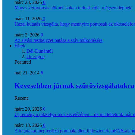
márc 23, 2026
0
Magas vérnyomás nőknél: sokan tudnak róla, mégsem lépnek
márc 11, 2026
0
Hazai kutatás vizsgálta, hogy mennyire pontosak az okostelefon
márc 2, 2026
0
Az alvási testhelyzet hatása a szív működésére
Hírek
Dél-Dunántúl
Országos
Featured
máj 21, 2014
6
Kevesebben járnak szűrővizsgálatokra
Recent
márc 20, 2026
0
Új remény a pikkelysömör kezelésében – de mit tehetünk már 
márc 13, 2026
0
A légutakat megfertőző gombák ellen fejlesztenek mRNS-alapú