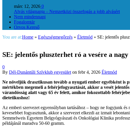
márc 12, 2026
0
Alvás világnapja – Nemzetközi összefogás a jobb alvásért
Nem mindennapi
Fogalomtár
Orvos Kereső
You are at:
Home
»
Egészségmegőrzés
»
Életmód
»
SE: jelentős plus
SE: jelentős pluszterhet ró a vesére a nag
0
By
Dél-Dunántúli Szívklub egyesület
on
febr 4, 2026
Életmód
Ne növeljük drasztikusan tovább a nyugati ember egyébként is pr
mértékben megemeli a fehérjefogyasztását, akkor a vesét jelent
várandósság alatt vagy 65 év felett, amikor fokozottabb fehérje
dietetikushoz!
Az emberi szervezet egyensúlyban tartásához – hogy ne fogyjunk és n
kevesebbet fogyasztunk, akkor a szervezet elkezdi az izmait lebontan
Semmelweis Egyetem Belgyógyászati és Onkológiai Klinika professzora
példájánál maradva 50-60 gramm.