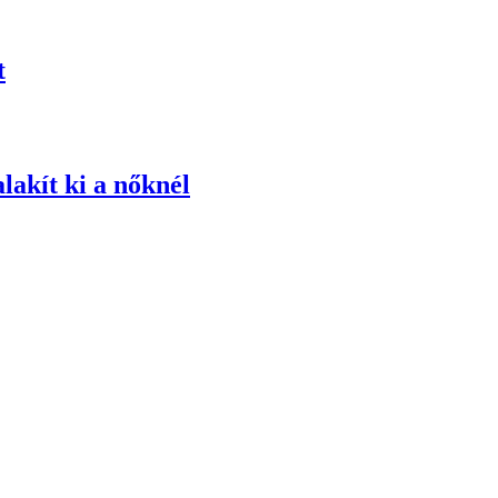
t
lakít ki a nőknél