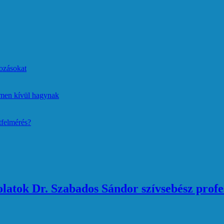
ozásokat
lmen kívül hagynak
tfelmérés?
atok Dr. Szabados Sándor szívsebész profe