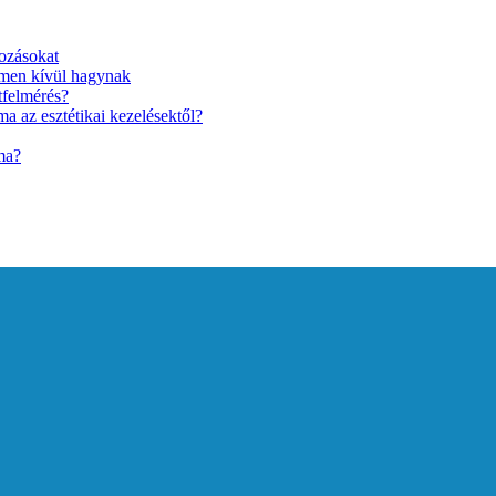
ozásokat
lmen kívül hagynak
tfelmérés?
a az esztétikai kezelésektől?
ma?