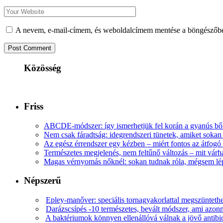
A nevem, e-mail-címem, és weboldalcímem mentése a böngészőb
Közösség
Friss
ABCDE‑módszer: így ismerhetjük fel korán a gyanús bőr
Nem csak fáradtság: idegrendszeri tünetek, amiket soka
Az egész érrendszer egy kézben – miért fontos az átfogó 
Természetes megjelenés, nem feltűnő változás – mit várha
Magas vérnyomás nőknél: sokan tudnak róla, mégsem l
Népszerű
Epley-manőver: speciális tornagyakorlattal megszüntethe
Darázscsípés -10 természetes, bevált módszer, ami azonn
A baktériumok könnyen ellenállóvá válnak a jövő antib