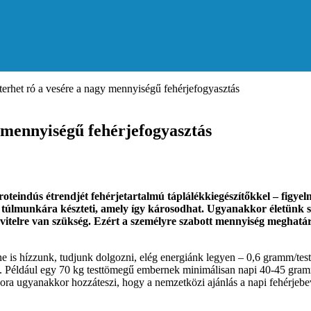
zterhet ró a vesére a nagy mennyiségű fehérjefogyasztás
y mennyiségű fehérjefogyasztás
oteindús étrendjét fehérjetartalmú táplálékkiegészítőkkel – figy
ős túlmunkára készteti, amely így károsodhat. Ugyanakkor életünk
bevitelre van szükség. Ezért a személyre szabott mennyiség meghat
e is hízzunk, tudjunk dolgozni, elég energiánk legyen – 0,6 gramm/tes
i. Például egy 70 kg testtömegű embernek minimálisan napi 40-45 gramm
 ugyanakkor hozzáteszi, hogy a nemzetközi ajánlás a napi fehérjebevi