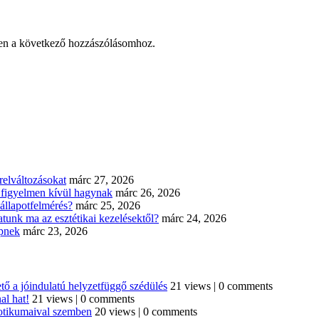
en a következő hozzászólásomhoz.
elváltozásokat
márc 27, 2026
n figyelmen kívül hagynak
márc 26, 2026
állapotfelmérés?
márc 25, 2026
tunk ma az esztétikai kezelésektől?
márc 24, 2026
épnek
márc 23, 2026
tő a jóindulatú helyzetfüggő szédülés
21 views
|
0 comments
al hat!
21 views
|
0 comments
iotikumaival szemben
20 views
|
0 comments