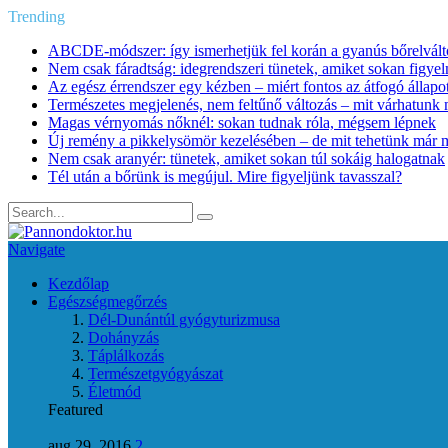
Trending
ABCDE‑módszer: így ismerhetjük fel korán a gyanús bőrelvált
Nem csak fáradtság: idegrendszeri tünetek, amiket sokan figye
Az egész érrendszer egy kézben – miért fontos az átfogó állapo
Természetes megjelenés, nem feltűnő változás – mit várhatunk m
Magas vérnyomás nőknél: sokan tudnak róla, mégsem lépnek
Új remény a pikkelysömör kezelésében – de mit tehetünk már 
Nem csak aranyér: tünetek, amiket sokan túl sokáig halogatnak
Tél után a bőrünk is megújul. Mire figyeljünk tavasszal?
Navigate
Kezdőlap
Egészségmegőrzés
Dél-Dunántúl gyógyturizmusa
Dohányzás
Táplálkozás
Természetgyógyászat
Életmód
Featured
aug 29, 2016
2