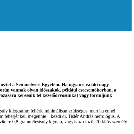
elmeztet a Semmelweis Egyetem. Ha ugyanis valaki nagy
 során vannak olyan időszakok, például csecsemőkorban, a
ározására keressük fel kezelőorvosunkat vagy forduljunk
tsúly kilogramm fehérje minimálisan szükséges, mert ha ennél
 fehérjét kell megennie – kezdi dr. Tislér András nefrológus. A
telre 0,8 gramm/testsúly kg/nap, vagyis az előző, 70 kilós személy