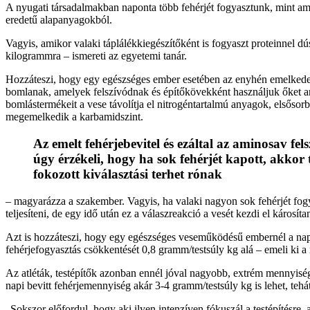
A nyugati társadalmakban naponta több fehérjét fogyasztunk, mint ame
eredetű alapanyagokból.
Vagyis, amikor valaki táplálékkiegészítőként is fogyaszt proteinnel d
kilogrammra – ismereti az egyetemi tanár.
Hozzáteszi, hogy egy egészséges ember esetében az enyhén emelkedett
bomlanak, amelyek felszívódnak és építőkövekként használjuk őket arra
bomlástermékeit a vese távolítja el nitrogéntartalmú anyagok, elsőso
megemelkedik a karbamidszint.
Az emelt fehérjebevitel és ezáltal az aminosav fe
úgy érzékeli, hogy ha sok fehérjét kapott, akkor
fokozott kiválasztási terhet rónak
– magyarázza a szakember. Vagyis, ha valaki nagyon sok fehérjét fogya
teljesíteni, de egy idő után ez a válaszreakció a vesét kezdi el károsít
Azt is hozzáteszi, hogy egy egészséges veseműködésű embernél a nap
fehérjefogyasztás csökkentését 0,8 gramm/testsúly kg alá – emeli ki a
Az atléták, testépítők azonban ennél jóval nagyobb, extrém mennyiségű 
napi bevitt fehérjemennyiség akár 3-4 gramm/testsúly kg is lehet, te
„Sokszor előfordul, hogy aki ilyen intenzíven fókuszál a testépítésre,