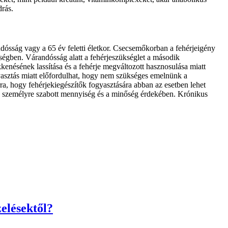
drás.
dósság vagy a 65 év feletti életkor. Csecsemőkorban a fehérjeigény
yiségben. Várandósság alatt a fehérjeszükséglet a második
enésének lassítása és a fehérje megváltozott hasznosulása miatt
yasztás miatt előfordulhat, hogy nem szükséges emelnünk a
, hogy fehérjekiegészítők fogyasztására abban az esetben lehet
 a személyre szabott mennyiség és a minőség érdekében. Krónikus
elésektől?