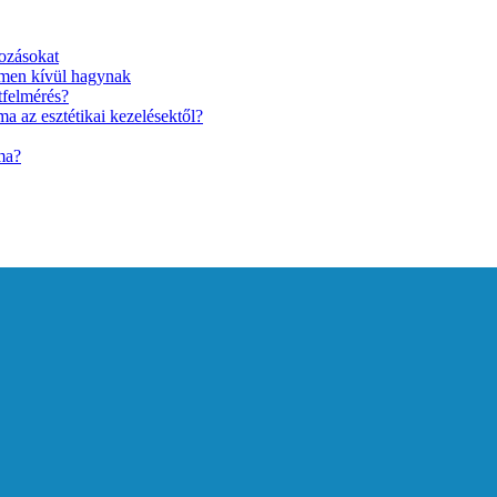
ozásokat
lmen kívül hagynak
tfelmérés?
a az esztétikai kezelésektől?
ma?