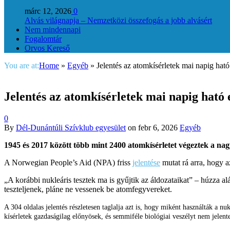
márc 12, 2026
0
Alvás világnapja – Nemzetközi összefogás a jobb alvásért
Nem mindennapi
Fogalomtár
Orvos Kereső
You are at:
Home
»
Egyéb
»
Jelentés az atomkísérletek mai napig ha
Jelentés az atomkísérletek mai napig ható
0
By
Dél-Dunántúli Szívklub egyesület
on
febr 6, 2026
Egyéb
1945 és 2017 között több mint 2400 atomkísérletet végeztek a na
A Norwegian People’s Aid (NPA) friss
jelentése
mutat rá arra, hogy az
„A korábbi nukleáris tesztek ma is gyűjtik az áldozataikat” – húzza 
teszteljenek, pláne ne vessenek be atomfegyvereket.
A 304 oldalas jelentés részletesen taglalja azt is, hogy miként használták a nu
kísérletek gazdaságilag előnyösek, és semmiféle biológiai veszélyt nem jelent