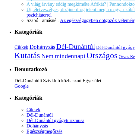
A világjárvány eddig megkímélte Afrikát? | Pannondokto
Új, életveszélyes, dizájnerdrog jelent meg a magyar káb
pszichiáterrel
Szabó Tamásné
-
Az egészségügyben dolgozók vélemény
Kategóriák
Dél-Dunántúl
Dohányzás
Cikkek
Dél-Dunántúl gyógy
Kutatás
Országos
Nem mindennapi
Orvos Ke
Bemutatkozó
Dél-Dunántúli Szívklub közhasznú Egyesület
Google+
Kategóriák
Cikkek
Dél-Dunántúl
Dél-Dunántúl gyógyturizmusa
Dohányzás
Egészségmegőrzés