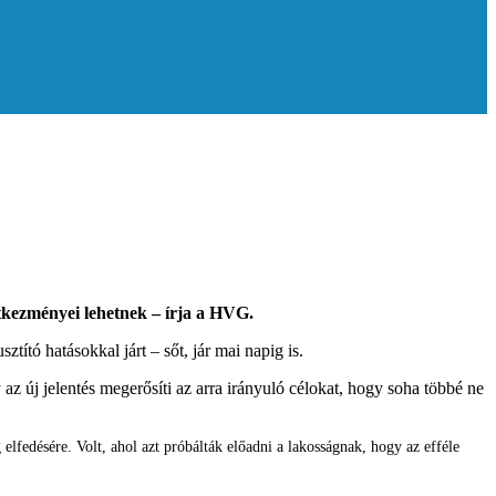
etkezményei lehetnek – írja a HVG.
tító hatásokkal járt – sőt, jár mai napig is.
z új jelentés megerősíti az arra irányuló célokat, hogy soha többé ne
 elfedésére. Volt, ahol azt próbálták előadni a lakosságnak, hogy az efféle