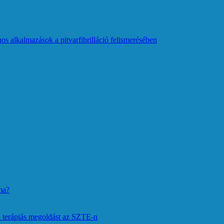
os alkalmazások a pitvarfibrilláció felismerésében
ma?
 terápiás megoldást az SZTE-n