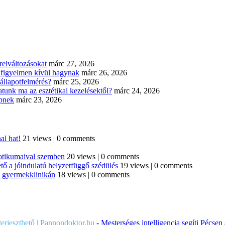
elváltozásokat
márc 27, 2026
n figyelmen kívül hagynak
márc 26, 2026
állapotfelmérés?
márc 25, 2026
tunk ma az esztétikai kezelésektől?
márc 24, 2026
épnek
márc 23, 2026
al hat!
21 views
|
0 comments
iotikumaival szemben
20 views
|
0 comments
tő a jóindulatú helyzetfüggő szédülés
19 views
|
0 comments
di gyermekklinikán
18 views
|
0 comments
iterjeszthető | Pannondoktor.hu
-
Mesterséges intelligencia segíti Pécsen