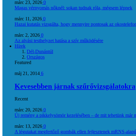
márc 23, 2026
0
Magas vérnyomás nőknél: sokan tudnak róla, mégsem lépnek
márc 11, 2026
0
Hazai kutatás vizsgálta, hogy mennyire pontosak az okostelefon
márc 2, 2026
0
Az alvási testhelyzet hatása a szív működésére
Hírek
Dél-Dunántúl
Országos
Featured
máj 21, 2014
6
Kevesebben járnak szűrővizsgálatokra
Recent
márc 20, 2026
0
Új remény a pikkelysömör kezelésében – de mit tehetünk már 
márc 13, 2026
0
A légutakat megfertőző gombák ellen fejlesztenek mRNS-alapú