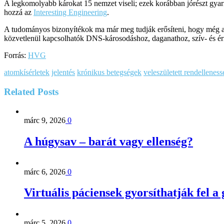
A legkomolyabb károkat 15 nemzet viseli; ezek korábban jórészt gyarm
hozzá az
Interesting Engineering
.
A tudományos bizonyítékok ma már meg tudják erősíteni, hogy még az a
közvetlenül kapcsolhatók DNS-károsodáshoz, daganathoz, szív- és ér
Forrás:
HVG
atomkísérletek
jelentés
krónikus betegségek
veleszületett rendellenes
Related
Posts
márc 9, 2026
0
A húgysav – barát vagy ellenség?
márc 6, 2026
0
Virtuális páciensek gyorsíthatják fel a
márc 5, 2026
0