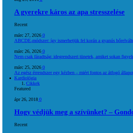
A gyerekre káros az apa stresszelése
Recent
márc 27, 2026
0
ABCDE‑módszer: így ismerhetjük fel korán a gyanús bőrelvált
márc 26, 2026
0
Nem csak fáradtság: idegrendszeri tünetek, amiket sokan figye
márc 25, 2026
0
Az egész érrendszer egy kézben – miért fontos az átfogó állapo
Kardiológia
Cikkek
Featured
ápr 26, 2018
0
Hogy védjük meg a szívünket? – Gondol
Recent