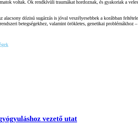
atok voltak. Ők rendkívüli traumákat hordoznak, és gyakoriak a veleszü
lacsony dózisú sugárzás is jóval veszélyesebbek a korábban feltételezet
rendszeri betegségekhez, valamint örökletes, genetikai problémákhoz 
ségek
 gyógyuláshoz vezető utat