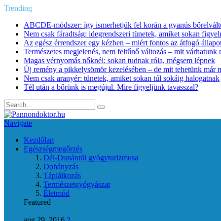
Trending
ABCDE‑módszer: így ismerhetjük fel korán a gyanús bőrelvált
Nem csak fáradtság: idegrendszeri tünetek, amiket sokan figye
Az egész érrendszer egy kézben – miért fontos az átfogó állapo
Természetes megjelenés, nem feltűnő változás – mit várhatunk m
Magas vérnyomás nőknél: sokan tudnak róla, mégsem lépnek
Új remény a pikkelysömör kezelésében – de mit tehetünk már 
Nem csak aranyér: tünetek, amiket sokan túl sokáig halogatnak
Tél után a bőrünk is megújul. Mire figyeljünk tavasszal?
Navigate
Kezdőlap
Egészségmegőrzés
Dél-Dunántúl gyógyturizmusa
Dohányzás
Táplálkozás
Természetgyógyászat
Életmód
Featured
aug 29, 2016
2