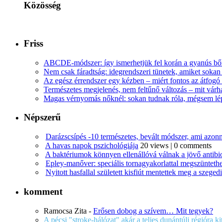
Közösség
Friss
ABCDE‑módszer: így ismerhetjük fel korán a gyanús bőr
Nem csak fáradtság: idegrendszeri tünetek, amiket soka
Az egész érrendszer egy kézben – miért fontos az átfogó 
Természetes megjelenés, nem feltűnő változás – mit várha
Magas vérnyomás nőknél: sokan tudnak róla, mégsem l
Népszerű
Darázscsípés -10 természetes, bevált módszer, ami azonn
A havas napok pszichológiája
20 views
|
0 comments
A baktériumok könnyen ellenállóvá válnak a jövő antib
Epley-manőver: speciális tornagyakorlattal megszüntethe
Nyitott hasfallal született kisfiút mentettek meg a szege
komment
Ramocsa Zita
-
Erősen dobog a szívem… Mit tegyek?
A pécsi "stroke-hálózat" akár a teljes dunántúli régióra k