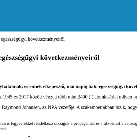
tó egészségügyi következményeiről
 egészségügyi következményeiről
gyhatalmak, és ennek elképesztő, mai napig ható egészségügyi köv
 1945 és 2017 között végzett több mint 2400 (!) atomkísérlet milyen pusz
alá Raymond Johansen, az NPA vezetője. A szakember abban bízik, hogy a
kleáris fegyverekkel rendelkező országok a propagandát és a titkosítást a valóság
enek.