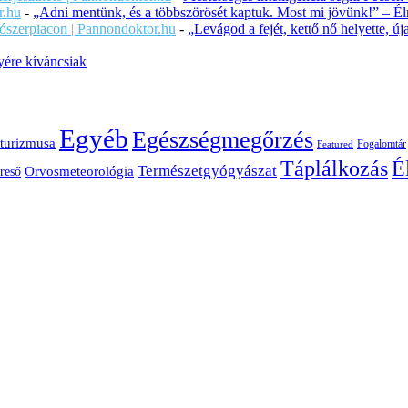
r.hu
-
„Adni mentünk, és a többszörösét kaptuk. Most mi jövünk!” – Éln
ítószerpiacon | Pannondoktor.hu
-
„Levágod a fejét, kettő nő helyette, 
ére kíváncsiak
Egyéb
Egészségmegőrzés
turizmusa
Fogalomtár
Featured
É
Táplálkozás
Természetgyógyászat
Orvosmeteorológia
reső