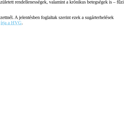
letett rendellenességek, valamint a krónikus betegségek is – fűzi
tnél. A jelentésben foglaltak szerint ezek a sugárterhelések
–
írja a HVG
.