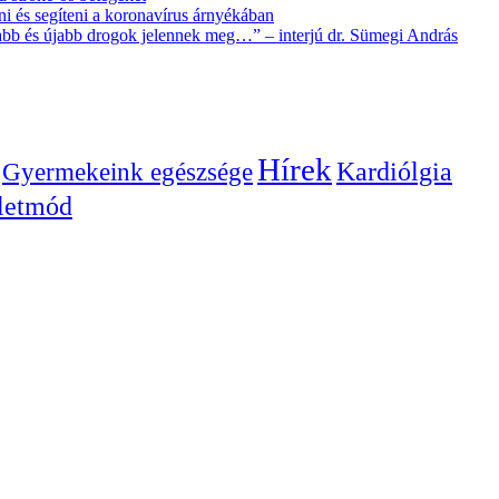
i és segíteni a koronavírus árnyékában
újabb és újabb drogok jelennek meg…” – interjú dr. Sümegi András
Hírek
Gyermekeink egészsége
Kardiólgia
letmód