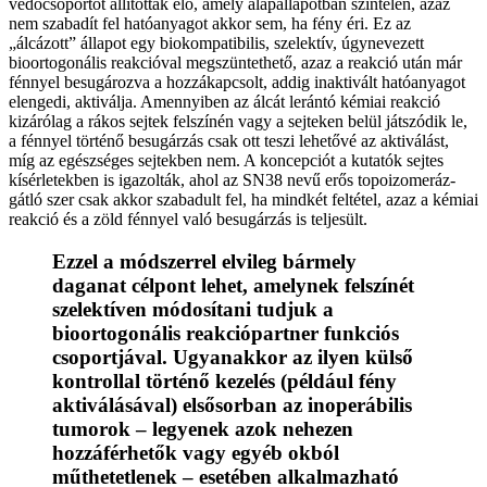
védőcsoportot állítottak elő, amely alapállapotban színtelen, azaz
nem szabadít fel hatóanyagot akkor sem, ha fény éri. Ez az
„álcázott” állapot egy biokompatibilis, szelektív, úgynevezett
bioortogonális reakcióval megszüntethető, azaz a reakció után már
fénnyel besugározva a hozzákapcsolt, addig inaktivált hatóanyagot
elengedi, aktiválja. Amennyiben az álcát lerántó kémiai reakció
kizárólag a rákos sejtek felszínén vagy a sejteken belül játszódik le,
a fénnyel történő besugárzás csak ott teszi lehetővé az aktiválást,
míg az egészséges sejtekben nem. A koncepciót a kutatók sejtes
kísérletekben is igazolták, ahol az SN38 nevű erős topoizomeráz-
gátló szer csak akkor szabadult fel, ha mindkét feltétel, azaz a kémiai
reakció és a zöld fénnyel való besugárzás is teljesült.
Ezzel a módszerrel elvileg bármely
daganat célpont lehet, amelynek felszínét
szelektíven módosítani tudjuk a
bioortogonális reakciópartner funkciós
csoportjával. Ugyanakkor az ilyen külső
kontrollal történő kezelés (például fény
aktiválásával) elsősorban az inoperábilis
tumorok – legyenek azok nehezen
hozzáférhetők vagy egyéb okból
műthetetlenek – esetében alkalmazható