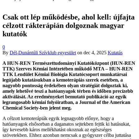
Csak ott lép működésbe, ahol kell: újfajta
célzott rákterápián dolgoznak magyar
kutatók
0
By
Dél-Dunántúli Szívklub egyesület
on
dec 4, 2025
Kutatás
A HUN-REN Természettudományi Kutatóközpont (HUN-REN
TTK) Szerves Kémiai Intézetében működő MTA – HUN-REN
TTK Lendület Kémiai Biológia Kutatócsoport munkatársai
legújabb kutatásukban a kemoterápiás szerek esetében, a
nagyobb pontosság érdekében olyan stratégiát dolgoztak ki,
amely lehetővé teszi a hatóanyagok térben és időben precízebb
aktiválását. Az eredményeket bemutató publikáció az egyik
legrangosabb kémiai folyóiratban, a Journal of the American
Chemical Society-ben jelent meg.
A célzott kemoterápiák egyik legnagyobb előnye, hogy a
hatóanyagok elsősorban a daganatos sejtekben fejtik ki hatásukat,
így kevesebb káros mellékhatást okoznak az egészséges
szövetekben. Ehhez azonban nemcsak a gyógyszer célba juttatása