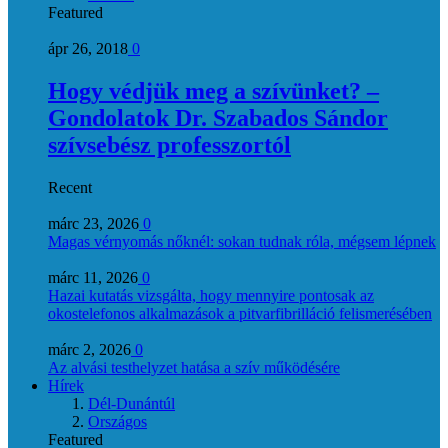
Featured
ápr 26, 2018
0
Hogy védjük meg a szívünket? –
Gondolatok Dr. Szabados Sándor
szívsebész professzortól
Recent
márc 23, 2026
0
Magas vérnyomás nőknél: sokan tudnak róla, mégsem lépnek
márc 11, 2026
0
Hazai kutatás vizsgálta, hogy mennyire pontosak az
okostelefonos alkalmazások a pitvarfibrilláció felismerésében
márc 2, 2026
0
Az alvási testhelyzet hatása a szív működésére
Hírek
Dél-Dunántúl
Országos
Featured