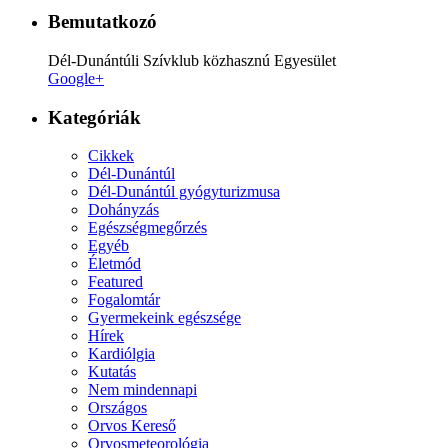
Bemutatkozó
Dél-Dunántúli Szívklub közhasznú Egyesület
Google+
Kategóriák
Cikkek
Dél-Dunántúl
Dél-Dunántúl gyógyturizmusa
Dohányzás
Egészségmegőrzés
Egyéb
Életmód
Featured
Fogalomtár
Gyermekeink egészsége
Hírek
Kardiólgia
Kutatás
Nem mindennapi
Országos
Orvos Kereső
Orvosmeteorológia