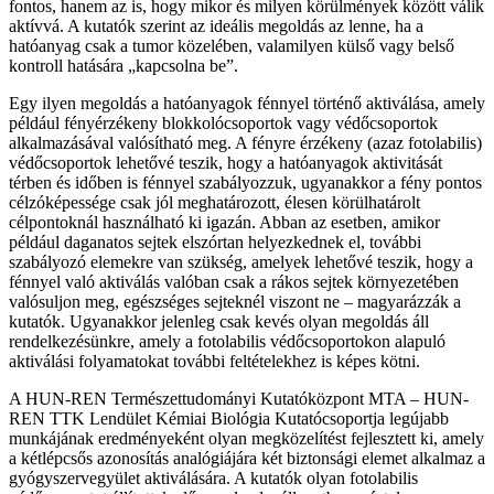
fontos, hanem az is, hogy mikor és milyen körülmények között válik
aktívvá. A kutatók szerint az ideális megoldás az lenne, ha a
hatóanyag csak a tumor közelében, valamilyen külső vagy belső
kontroll hatására „kapcsolna be”.
Egy ilyen megoldás a hatóanyagok fénnyel történő aktiválása, amely
például fényérzékeny blokkolócsoportok vagy védőcsoportok
alkalmazásával valósítható meg. A fényre érzékeny (azaz fotolabilis)
védőcsoportok lehetővé teszik, hogy a hatóanyagok aktivitását
térben és időben is fénnyel szabályozzuk, ugyanakkor a fény pontos
célzóképessége csak jól meghatározott, élesen körülhatárolt
célpontoknál használható ki igazán. Abban az esetben, amikor
például daganatos sejtek elszórtan helyezkednek el, további
szabályozó elemekre van szükség, amelyek lehetővé teszik, hogy a
fénnyel való aktiválás valóban csak a rákos sejtek környezetében
valósuljon meg, egészséges sejteknél viszont ne – magyarázzák a
kutatók. Ugyanakkor jelenleg csak kevés olyan megoldás áll
rendelkezésünkre, amely a fotolabilis védőcsoportokon alapuló
aktiválási folyamatokat további feltételekhez is képes kötni.
A HUN-REN Természettudományi Kutatóközpont MTA – HUN-
REN TTK Lendület Kémiai Biológia Kutatócsoportja legújabb
munkájának eredményeként olyan megközelítést fejlesztett ki, amely
a kétlépcsős azonosítás analógiájára két biztonsági elemet alkalmaz a
gyógyszervegyület aktiválására. A kutatók olyan fotolabilis