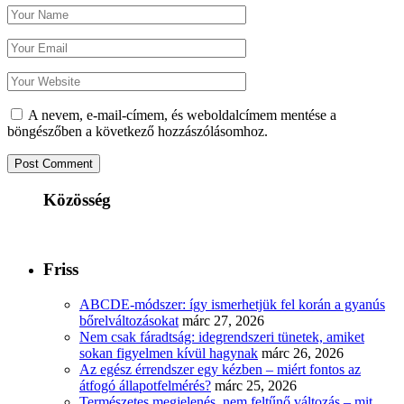
A nevem, e-mail-címem, és weboldalcímem mentése a
böngészőben a következő hozzászólásomhoz.
Közösség
Friss
ABCDE‑módszer: így ismerhetjük fel korán a gyanús
bőrelváltozásokat
márc 27, 2026
Nem csak fáradtság: idegrendszeri tünetek, amiket
sokan figyelmen kívül hagynak
márc 26, 2026
Az egész érrendszer egy kézben – miért fontos az
átfogó állapotfelmérés?
márc 25, 2026
Természetes megjelenés, nem feltűnő változás – mit