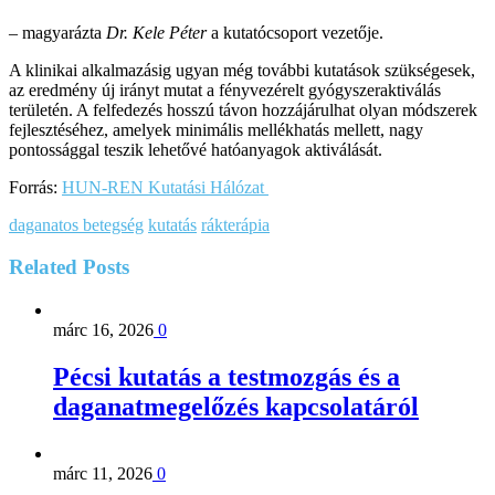
– magyarázta
Dr. Kele Péter
a kutatócsoport vezetője.
A klinikai alkalmazásig ugyan még további kutatások szükségesek,
az eredmény új irányt mutat a fényvezérelt gyógyszeraktiválás
területén. A felfedezés hosszú távon hozzájárulhat olyan módszerek
fejlesztéséhez, amelyek minimális mellékhatás mellett, nagy
pontossággal teszik lehetővé hatóanyagok aktiválását.
Forrás:
HUN-REN Kutatási Hálózat
daganatos betegség
kutatás
rákterápia
Related
Posts
márc 16, 2026
0
Pécsi kutatás a testmozgás és a
daganatmegelőzés kapcsolatáról
márc 11, 2026
0