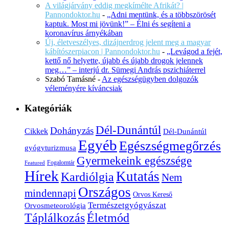
A világjárvány eddig megkímélte Afrikát? |
Pannondoktor.hu
-
„Adni mentünk, és a többszörösét
kaptuk. Most mi jövünk!” – Élni és segíteni a
koronavírus árnyékában
Új, életveszélyes, dizájnerdrog jelent meg a magyar
kábítószerpiacon | Pannondoktor.hu
-
„Levágod a fejét,
kettő nő helyette, újabb és újabb drogok jelennek
meg…” – interjú dr. Sümegi András pszichiáterrel
Szabó Tamásné
-
Az egészségügyben dolgozók
véleményére kíváncsiak
Kategóriák
Dél-Dunántúl
Dohányzás
Cikkek
Dél-Dunántúl
Egyéb
Egészségmegőrzés
gyógyturizmusa
Gyermekeink egészsége
Fogalomtár
Featured
Hírek
Kutatás
Kardiólgia
Nem
Országos
mindennapi
Orvos Kereső
Természetgyógyászat
Orvosmeteorológia
Életmód
Táplálkozás