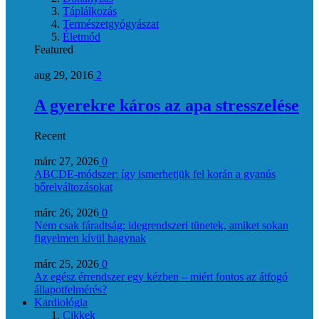
Táplálkozás
Természetgyógyászat
Életmód
Featured
aug 29, 2016
2
A gyerekre káros az apa stresszelése
Recent
márc 27, 2026
0
ABCDE‑módszer: így ismerhetjük fel korán a gyanús
bőrelváltozásokat
márc 26, 2026
0
Nem csak fáradtság: idegrendszeri tünetek, amiket sokan
figyelmen kívül hagynak
márc 25, 2026
0
Az egész érrendszer egy kézben – miért fontos az átfogó
állapotfelmérés?
Kardiológia
Cikkek