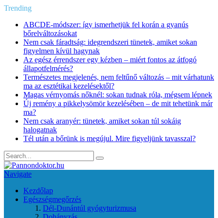
Trending
ABCDE‑módszer: így ismerhetjük fel korán a gyanús
bőrelváltozásokat
Nem csak fáradtság: idegrendszeri tünetek, amiket sokan
figyelmen kívül hagynak
Az egész érrendszer egy kézben – miért fontos az átfogó
állapotfelmérés?
Természetes megjelenés, nem feltűnő változás – mit várhatunk
ma az esztétikai kezelésektől?
Magas vérnyomás nőknél: sokan tudnak róla, mégsem lépnek
Új remény a pikkelysömör kezelésében – de mit tehetünk már
ma?
Nem csak aranyér: tünetek, amiket sokan túl sokáig
halogatnak
Tél után a bőrünk is megújul. Mire figyeljünk tavasszal?
Navigate
Kezdőlap
Egészségmegőrzés
Dél-Dunántúl gyógyturizmusa
Dohányzás