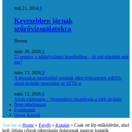
máj 21, 2014
6
Kevesebben járnak
szűrővizsgálatokra
Recent
márc 20, 2026
0
Új remény a pikkelysömör kezelésében – de mit tehetünk már
ma?
márc 13, 2026
0
A légutakat megfertőző gombák ellen fejlesztenek mRNS-
alapú terápiás megoldást az SZTE-n
márc 12, 2026
0
Alvás világnapja – Nemzetközi összefogás a jobb alvásért
Nem mindennapi
Fogalomtár
Orvos Kereső
You are at:
Home
»
Egyéb
»
Kutatás
»
Csak ott lép működésbe, ahol
kell: újfajta célzott rákterápián dolgoznak magyar kutatók