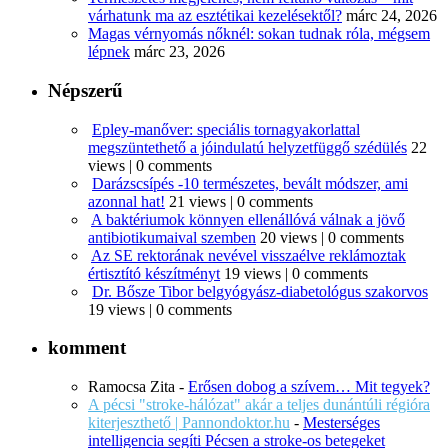
várhatunk ma az esztétikai kezelésektől?
márc 24, 2026
Magas vérnyomás nőknél: sokan tudnak róla, mégsem
lépnek
márc 23, 2026
Népszerű
Epley-manőver: speciális tornagyakorlattal
megszüntethető a jóindulatú helyzetfüggő szédülés
22
views
|
0 comments
Darázscsípés -10 természetes, bevált módszer, ami
azonnal hat!
21 views
|
0 comments
A baktériumok könnyen ellenállóvá válnak a jövő
antibiotikumaival szemben
20 views
|
0 comments
Az SE rektorának nevével visszaélve reklámoztak
értisztító készítményt
19 views
|
0 comments
Dr. Bősze Tibor belgyógyász-diabetológus szakorvos
19 views
|
0 comments
komment
Ramocsa Zita
-
Erősen dobog a szívem… Mit tegyek?
A pécsi "stroke-hálózat" akár a teljes dunántúli régióra
kiterjeszthető | Pannondoktor.hu
-
Mesterséges
intelligencia segíti Pécsen a stroke-os betegeket