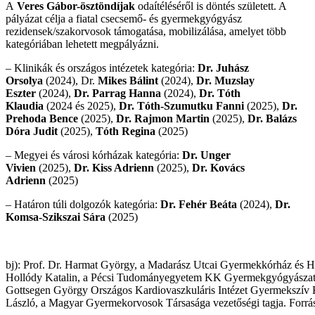
A
Veres Gábor-ösztöndíjak
odaítéléséről is döntés született. A
pályázat célja a fiatal csecsemő- és gyermekgyógyász
rezidensek/szakorvosok támogatása, mobilizálása, amelyet több
kategóriában lehetett megpályázni.
– Klinikák és országos intézetek kategória:
Dr. Juhász
Orsolya
(2024), Dr.
Mikes Bálint
(2024),
Dr. Muzslay
Eszter
(2024),
Dr. Parrag Hanna
(2024),
Dr. Tóth
Klaudia
(2024 és 2025),
Dr. Tóth-Szumutku Fanni
(2025),
Dr.
Prehoda Bence
(2025),
Dr. Rajmon Martin
(2025),
Dr. Balázs
Dóra Judit
(2025),
Tóth Regina
(2025)
– Megyei és városi kórházak kategória:
Dr. Unger
Vivien
(2025),
Dr. Kiss Adrienn
(2025),
Dr. Kovács
Adrienn
(2025)
– Határon túli dolgozók kategória:
Dr. Fehér Beáta
(2024),
Dr.
Komsa-Szikszai Sára
(2025)
bj): Prof. Dr. Harmat György, a Madarász Utcai Gyermekkórház és H
Hollódy Katalin, a Pécsi Tudományegyetem KK Gyermekgyógyászati 
Gottsegen György Országos Kardiovaszkuláris Intézet Gyermekszív 
László, a Magyar Gyermekorvosok Társasága vezetőségi tagja. For