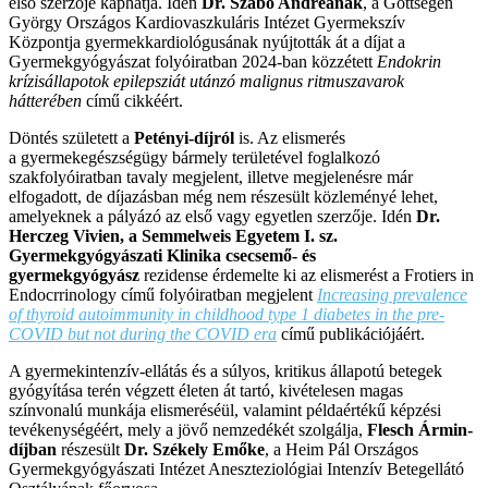
első szerzője kaphatja. Idén
Dr. Szabó Andreának
, a Gottsegen
György Országos Kardiovaszkuláris Intézet Gyermekszív
Központja gyermekkardiológusának nyújtották át a díjat a
Gyermekgyógyászat folyóiratban 2024-ban közzétett
Endokrin
krízisállapotok epilepsziát utánzó malignus ritmuszavarok
hátterében
című cikkéért.
Döntés született a
Petényi-díjról
is. Az elismerés
a gyermekegészségügy bármely területével foglalkozó
szakfolyóiratban tavaly megjelent, illetve megjelenésre már
elfogadott, de díjazásban még nem részesült közleményé lehet,
amelyeknek a pályázó az első vagy egyetlen szerzője. Idén
Dr.
Herczeg Vivien, a Semmelweis Egyetem
I. sz.
Gyermekgyógyászati Klinika
csecsemő- és
gyermekgyógyász
rezidense érdemelte ki az elismerést a Frotiers in
Endocrrinology című folyóiratban megjelent
Increasing prevalence
of thyroid autoimmunity in childhood type 1 diabetes in the pre-
COVID but not during the COVID era
című publikációjáért.
A gyermekintenzív-ellátás és a súlyos, kritikus állapotú betegek
gyógyítása terén végzett életen át tartó, kivételesen magas
színvonalú munkája elismeréséül, valamint példaértékű képzési
tevékenységéért, mely a jövő nemzedékét szolgálja,
Flesch Ármin-
díjban
részesült
Dr. Székely Emőke
, a Heim Pál Országos
Gyermekgyógyászati Intézet Aneszteziológiai Intenzív Betegellátó