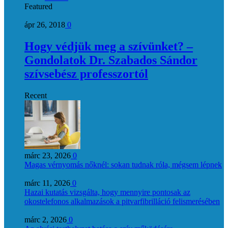
Featured
ápr 26, 2018
0
Hogy védjük meg a szívünket? –
Gondolatok Dr. Szabados Sándor
szívsebész professzortól
Recent
márc 23, 2026
0
Magas vérnyomás nőknél: sokan tudnak róla, mégsem lépnek
márc 11, 2026
0
Hazai kutatás vizsgálta, hogy mennyire pontosak az
okostelefonos alkalmazások a pitvarfibrilláció felismerésében
márc 2, 2026
0