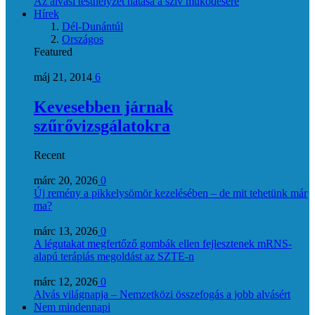
Az alvási testhelyzet hatása a szív működésére
Hírek
Dél-Dunántúl
Országos
Featured
máj 21, 2014
6
Kevesebben járnak
szűrővizsgálatokra
Recent
márc 20, 2026
0
Új remény a pikkelysömör kezelésében – de mit tehetünk már
ma?
márc 13, 2026
0
A légutakat megfertőző gombák ellen fejlesztenek mRNS-
alapú terápiás megoldást az SZTE-n
márc 12, 2026
0
Alvás világnapja – Nemzetközi összefogás a jobb alvásért
Nem mindennapi