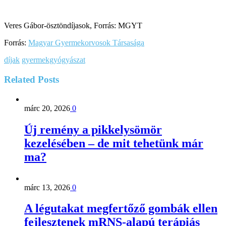
Veres Gábor-ösztöndíjasok, Forrás: MGYT
Forrás:
Magyar Gyermekorvosok Társasága
díjak
gyermekgyógyászat
Related
Posts
márc 20, 2026
0
Új remény a pikkelysömör
kezelésében – de mit tehetünk már
ma?
márc 13, 2026
0
A légutakat megfertőző gombák ellen
fejlesztenek mRNS-alapú terápiás