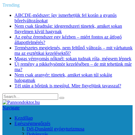
Trending
ABCDE‑módszer: így ismerhetjük fel korán a gyanús
bőrelváltozásokat
Nem csak fáradtság: idegrendszeri tünetek, amiket sokan
figyelmen kívül hagynak
Az egész érrendszer egy kézben – miért fontos az átfogó
állapotfelmérés?
Természetes megjelenés, nem feltűnő változás – mit várhatunk
ma az esztétikai kezelésektől?
Magas vérnyomás nőknél: sokan tudnak róla, mégsem lépnek
Új remény a pikkelysömör kezelésében – de mit tehetünk már
ma?
Nem csak aranyér: tünetek, amiket sokan túl sokáig
halogatnak
Tél után a bőrünk is megújul. Mire figyeljünk tavasszal?
Navigate
Kezdőlap
Egészségmegőrzés
Dél-Dunántúl gyógyturizmusa
Dohányzás