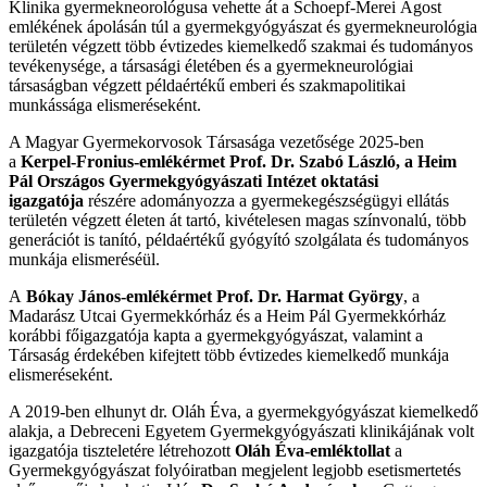
Klinika gyermekneorológusa vehette át a Schoepf-Merei Ágost
emlékének ápolásán túl a gyermekgyógyászat és gyermekneurológia
területén végzett több évtizedes kiemelkedő szakmai és tudományos
tevékenysége, a társasági életében és a gyermekneurológiai
társaságban végzett példaértékű emberi és szakmapolitikai
munkássága elismeréseként.
A Magyar Gyermekorvosok Társasága vezetősége 2025-ben
a
Kerpel-Fronius-emlékérmet
Prof. Dr. Szabó László, a Heim
Pál Országos Gyermekgyógyászati Intézet oktatási
igazgatója
részére adományozza a gyermekegészségügyi ellátás
területén végzett életen át tartó, kivételesen magas színvonalú, több
generációt is tanító, példaértékű gyógyító szolgálata és tudományos
munkája elismeréséül.
A
Bókay János-emlékérmet Prof. Dr. Harmat György
, a
Madarász Utcai Gyermekkórház és a Heim Pál Gyermekkórház
korábbi főigazgatója kapta a gyermekgyógyászat, valamint a
Társaság érdekében kifejtett több évtizedes kiemelkedő munkája
elismeréseként.
A 2019-ben elhunyt dr. Oláh Éva, a gyermekgyógyászat kiemelkedő
alakja, a Debreceni Egyetem Gyermekgyógyászati klinikájának volt
igazgatója tiszteletére létrehozott
Oláh Éva-emléktollat
a
Gyermekgyógyászat folyóiratban megjelent legjobb esetismertetés