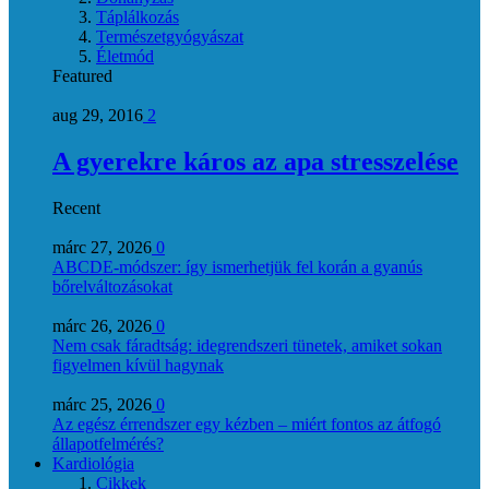
Táplálkozás
Természetgyógyászat
Életmód
Featured
aug 29, 2016
2
A gyerekre káros az apa stresszelése
Recent
márc 27, 2026
0
ABCDE‑módszer: így ismerhetjük fel korán a gyanús
bőrelváltozásokat
márc 26, 2026
0
Nem csak fáradtság: idegrendszeri tünetek, amiket sokan
figyelmen kívül hagynak
márc 25, 2026
0
Az egész érrendszer egy kézben – miért fontos az átfogó
állapotfelmérés?
Kardiológia
Cikkek