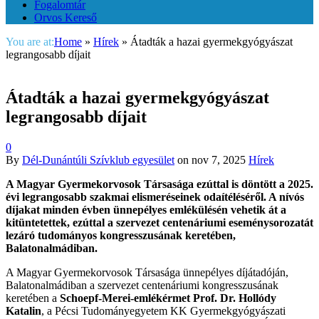
Fogalomtár
Orvos Kereső
You are at:
Home
»
Hírek
»
Átadták a hazai gyermekgyógyászat
legrangosabb díjait
Átadták a hazai gyermekgyógyászat
legrangosabb díjait
0
By
Dél-Dunántúli Szívklub egyesület
on
nov 7, 2025
Hírek
A Magyar Gyermekorvosok Társasága ezúttal is döntött a 2025.
évi legrangosabb szakmai elismeréseinek odaítéléséről. A nívós
díjakat minden évben ünnepélyes emlékülésén vehetik át a
kitüntetettek, ezúttal a szervezet centenáriumi eseménysorozatát
lezáró tudományos kongresszusának keretében,
Balatonalmádiban.
A Magyar Gyermekorvosok Társasága ünnepélyes díjátadóján,
Balatonalmádiban a szervezet centenáriumi kongresszusának
keretében
a
Schoepf-Merei-emlékérmet
Prof. Dr. Hollódy
Katalin
, a Pécsi Tudományegyetem KK Gyermekgyógyászati