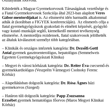
Osztályának főorvosa.
Kihirdették a Magyar Gyermekorvosok Társaságának vezetősége és
a Fiatal Gyermekorvosok Szekciója által 2023-ban alapított
Veres
Gábor-mentordíjakat
is. Az elismerést idén harmadik alkalommal
adták át (korábban a FIGYEK konferenciáján). Az elismerés célja a
fiatal gyermekgyógyászok gyakorlati és elméleti képzését, gyógyító
vagy kutató munkáját segítő, kiemelkedő mentori tevékenység
elismerése. A mentordíjra rezidensek, fiatal szakorvosok jelölhették
az általuk kiválasztott személyt több kategóriában.
– Klinikák és országos intézetek kategória:
Dr.
Dezsőfi-Gottl
Antal
gyermek gasztroenterológus, hepatológus (Semmelweis
Egyetem Gyermekgyógyászati Klinika)
– Megyei és városi kórházak kategória:
Dr.
Reiter Éva
csecsemő-és
gyermekkardiológus (Veszprém Vármegyei Csolnoky Ferenc
Kórház)
– Alapellátásban dolgozók kategória:
Dr. Rósa Ágnes
házi
gyermekorvos (Szeged)
– Határon túli dolgozók kategória:
Papp Zsuzsanna
Erzsébet
gyermek hematológus főorvos (Maros Megyei Klinikai
Kórház)