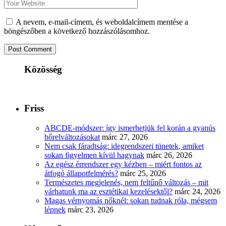
A nevem, e-mail-címem, és weboldalcímem mentése a
böngészőben a következő hozzászólásomhoz.
Közösség
Friss
ABCDE‑módszer: így ismerhetjük fel korán a gyanús
bőrelváltozásokat
márc 27, 2026
Nem csak fáradtság: idegrendszeri tünetek, amiket
sokan figyelmen kívül hagynak
márc 26, 2026
Az egész érrendszer egy kézben – miért fontos az
átfogó állapotfelmérés?
márc 25, 2026
Természetes megjelenés, nem feltűnő változás – mit
várhatunk ma az esztétikai kezelésektől?
márc 24, 2026
Magas vérnyomás nőknél: sokan tudnak róla, mégsem
lépnek
márc 23, 2026