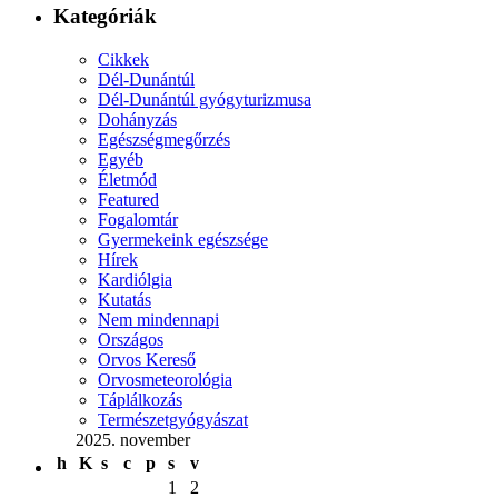
Kategóriák
Cikkek
Dél-Dunántúl
Dél-Dunántúl gyógyturizmusa
Dohányzás
Egészségmegőrzés
Egyéb
Életmód
Featured
Fogalomtár
Gyermekeink egészsége
Hírek
Kardiólgia
Kutatás
Nem mindennapi
Országos
Orvos Kereső
Orvosmeteorológia
Táplálkozás
Természetgyógyászat
2025. november
h
K
s
c
p
s
v
1
2