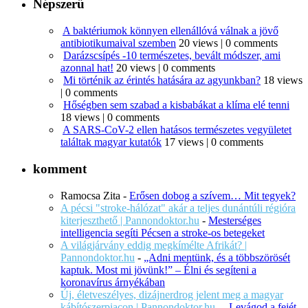
Népszerű
A baktériumok könnyen ellenállóvá válnak a jövő
antibiotikumaival szemben
20 views
|
0 comments
Darázscsípés -10 természetes, bevált módszer, ami
azonnal hat!
20 views
|
0 comments
Mi történik az érintés hatására az agyunkban?
18 views
|
0 comments
Hőségben sem szabad a kisbabákat a klíma elé tenni
18 views
|
0 comments
A SARS-CoV-2 ellen hatásos természetes vegyületet
találtak magyar kutatók
17 views
|
0 comments
komment
Ramocsa Zita
-
Erősen dobog a szívem… Mit tegyek?
A pécsi "stroke-hálózat" akár a teljes dunántúli régióra
kiterjeszthető | Pannondoktor.hu
-
Mesterséges
intelligencia segíti Pécsen a stroke-os betegeket
A világjárvány eddig megkímélte Afrikát? |
Pannondoktor.hu
-
„Adni mentünk, és a többszörösét
kaptuk. Most mi jövünk!” – Élni és segíteni a
koronavírus árnyékában
Új, életveszélyes, dizájnerdrog jelent meg a magyar
kábítószerpiacon | Pannondoktor.hu
-
„Levágod a fejét,