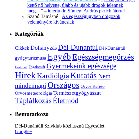
kettő nő helyette, újabb és újabb drogok jelennek
meg…” – interjú dr. Sümegi András pszichiáterrel
Szabó Tamásné
-
Az egészségügyben dolgozók
véleményére kíváncsiak
Kategóriák
Dél-Dunántúl
Dohányzás
Cikkek
Dél-Dunántúl
Egyéb
Egészségmegőrzés
gyógyturizmusa
Gyermekeink egészsége
Fogalomtár
Featured
Hírek
Kutatás
Kardiólgia
Nem
Országos
mindennapi
Orvos Kereső
Természetgyógyászat
Orvosmeteorológia
Életmód
Táplálkozás
Bemutatkozó
Dél-Dunántúli Szívklub közhasznú Egyesület
Google+