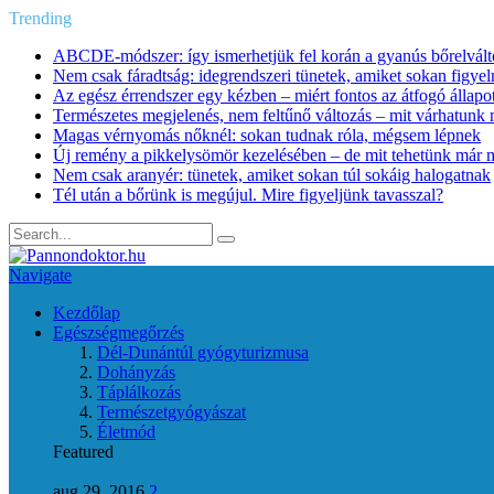
Trending
ABCDE‑módszer: így ismerhetjük fel korán a gyanús bőrelvált
Nem csak fáradtság: idegrendszeri tünetek, amiket sokan figye
Az egész érrendszer egy kézben – miért fontos az átfogó állapo
Természetes megjelenés, nem feltűnő változás – mit várhatunk m
Magas vérnyomás nőknél: sokan tudnak róla, mégsem lépnek
Új remény a pikkelysömör kezelésében – de mit tehetünk már 
Nem csak aranyér: tünetek, amiket sokan túl sokáig halogatnak
Tél után a bőrünk is megújul. Mire figyeljünk tavasszal?
Navigate
Kezdőlap
Egészségmegőrzés
Dél-Dunántúl gyógyturizmusa
Dohányzás
Táplálkozás
Természetgyógyászat
Életmód
Featured
aug 29, 2016
2