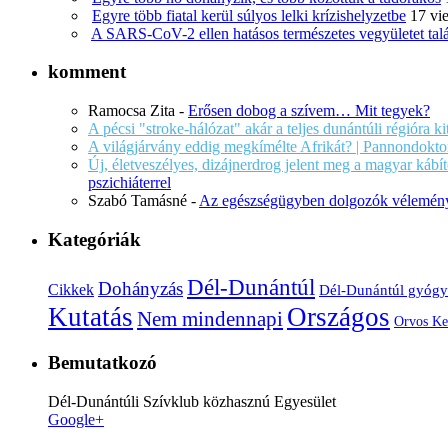
Egyre több fiatal kerül súlyos lelki krízishelyzetbe
17 vi
A SARS-CoV-2 ellen hatásos természetes vegyületet tal
komment
Ramocsa Zita
-
Erősen dobog a szívem… Mit tegyek?
A pécsi "stroke-hálózat" akár a teljes dunántúli régióra k
A világjárvány eddig megkímélte Afrikát? | Pannondokto
Új, életveszélyes, dizájnerdrog jelent meg a magyar káb
pszichiáterrel
Szabó Tamásné
-
Az egészségügyben dolgozók vélemény
Kategóriák
Dél-Dunántúl
Dohányzás
Cikkek
Dél-Dunántúl gyógy
Kutatás
Országos
Nem mindennapi
Orvos Ke
Bemutatkozó
Dél-Dunántúli Szívklub közhasznú Egyesület
Google+