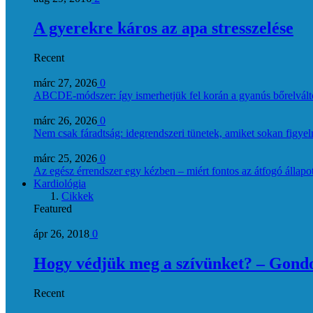
A gyerekre káros az apa stresszelése
Recent
márc 27, 2026
0
ABCDE‑módszer: így ismerhetjük fel korán a gyanús bőrelvált
márc 26, 2026
0
Nem csak fáradtság: idegrendszeri tünetek, amiket sokan figye
márc 25, 2026
0
Az egész érrendszer egy kézben – miért fontos az átfogó állapo
Kardiológia
Cikkek
Featured
ápr 26, 2018
0
Hogy védjük meg a szívünket? – Gondol
Recent