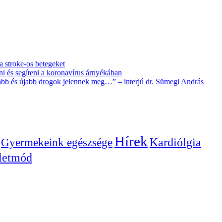
 a stroke-os betegeket
i és segíteni a koronavírus árnyékában
újabb és újabb drogok jelennek meg…” – interjú dr. Sümegi András
Hírek
Gyermekeink egészsége
Kardiólgia
letmód