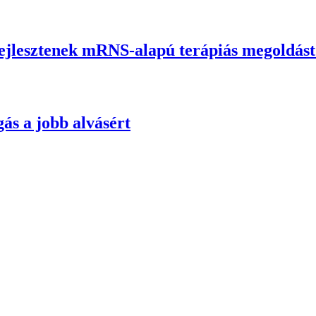
fejlesztenek mRNS-alapú terápiás megoldás
ás a jobb alvásért