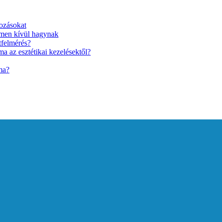
ozásokat
lmen kívül hagynak
tfelmérés?
a az esztétikai kezelésektől?
ma?