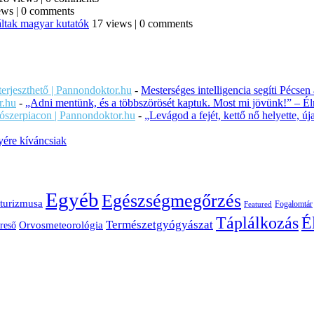
ews
|
0 comments
áltak magyar kutatók
17 views
|
0 comments
iterjeszthető | Pannondoktor.hu
-
Mesterséges intelligencia segíti Pécsen
r.hu
-
„Adni mentünk, és a többszörösét kaptuk. Most mi jövünk!” – Éln
ítószerpiacon | Pannondoktor.hu
-
„Levágod a fejét, kettő nő helyette, 
ére kíváncsiak
Egyéb
Egészségmegőrzés
turizmusa
Fogalomtár
Featured
É
Táplálkozás
Természetgyógyászat
Orvosmeteorológia
reső