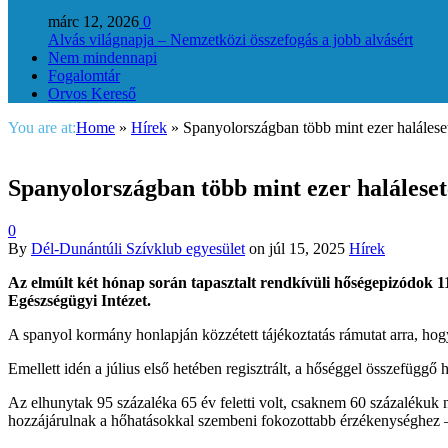
márc 12, 2026
0
Alvás világnapja – Nemzetközi összefogás a jobb alvásért
Nem mindennapi
Fogalomtár
Orvos Kereső
You are at:
Home
»
Hírek
»
Spanyolországban több mint ezer haláleset
Spanyolországban több mint ezer haláleset
0
By
Dél-Dunántúli Szívklub egyesület
on
júl 15, 2025
Hírek
Az elmúlt két hónap során tapasztalt rendkívüli hőségepizódok 1
Egészségügyi Intézet.
A spanyol kormány honlapján közzétett tájékoztatás rámutat arra, hog
Emellett idén a július első hetében regisztrált, a hőséggel összefüggő 
Az elhunytak 95 százaléka 65 év feletti volt, csaknem 60 százalékuk
hozzájárulnak a hőhatásokkal szembeni fokozottabb érzékenységhez – 