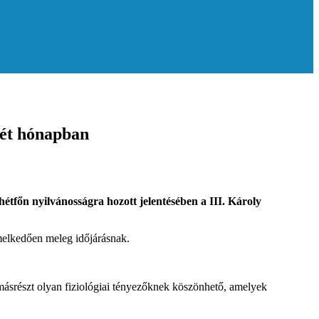
két hónapban
étfőn nyilvánosságra hozott jelentésében a III. Károly
emelkedően meleg időjárásnak.
másrészt olyan fiziológiai tényezőknek köszönhető, amelyek