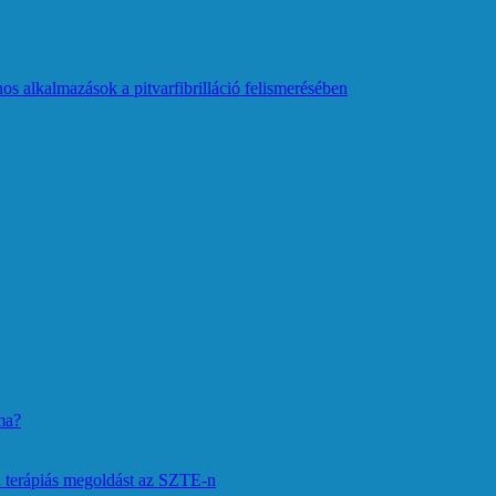
os alkalmazások a pitvarfibrilláció felismerésében
ma?
 terápiás megoldást az SZTE-n