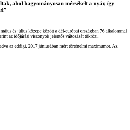
voltak, ahol hagyományosan mérsékelt a nyár, így
a
l”
 május és július közepe között a dél-európai országban 76 alkalommal
int az időjárási viszonyok jelentős változását tükrözi.
aladva az eddigi, 2017 júniusában mért történelmi maximumot. Az