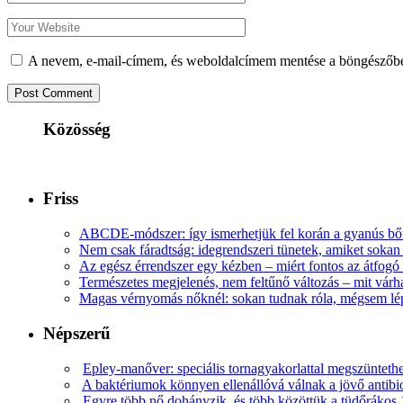
A nevem, e-mail-címem, és weboldalcímem mentése a böngészőb
Közösség
Friss
ABCDE‑módszer: így ismerhetjük fel korán a gyanús bőr
Nem csak fáradtság: idegrendszeri tünetek, amiket soka
Az egész érrendszer egy kézben – miért fontos az átfogó 
Természetes megjelenés, nem feltűnő változás – mit várha
Magas vérnyomás nőknél: sokan tudnak róla, mégsem l
Népszerű
Epley-manőver: speciális tornagyakorlattal megszüntethe
A baktériumok könnyen ellenállóvá válnak a jövő antib
Egyre több nő dohányzik, és több közöttük a tüdőrákos