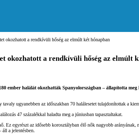
et okozhatott a rendkívüli hőség az elmúlt két hónapban
et okozhatott a rendkívüli hőség az elmúlt 
180 ember halálát okozhatták Spanyolországban – állapította meg h
y tavaly ugyanebben az időszakban 70 halálesetet tulajdonítottak a ki
halálozás 47 százalékkal haladta meg a júniusban tapasztaltakat.
 nő. Ez egyrészt az idősebb korosztályban élő nők nagyobb arányának, 
áll a jelentésben.