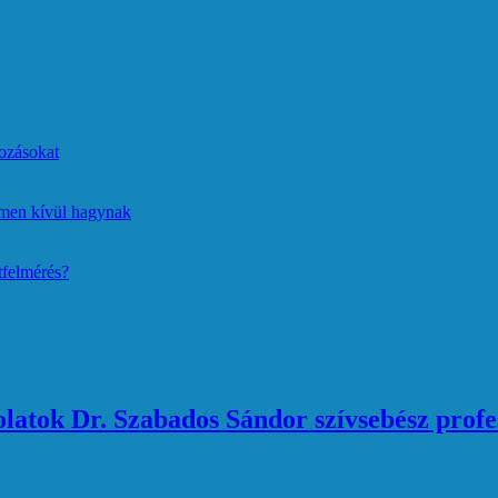
ozásokat
lmen kívül hagynak
tfelmérés?
atok Dr. Szabados Sándor szívsebész profe