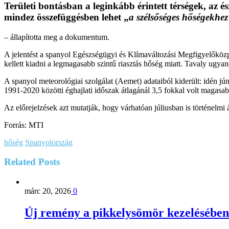
Területi bontásban a leginkább érintett térségek, az 
mindez összefüggésben lehet „
a szélsőséges hőségekhez
– állapította meg a dokumentum.
A jelentést a spanyol Egészségügyi és Klímaváltozási Megfigyelőközp
kellett kiadni a legmagasabb szintű riasztás hőség miatt. Tavaly ugyan
A spanyol meteorológiai szolgálat (Aemet) adataiból kiderült: idén j
1991-2020 közötti éghajlati időszak átlagánál 3,5 fokkal volt magasab
Az előrejelzések azt mutatják, hogy várhatóan júliusban is történelmi á
Forrás: MTI
hőség
Spanyolország
Related
Posts
márc 20, 2026
0
Új remény a pikkelysömör kezelésében