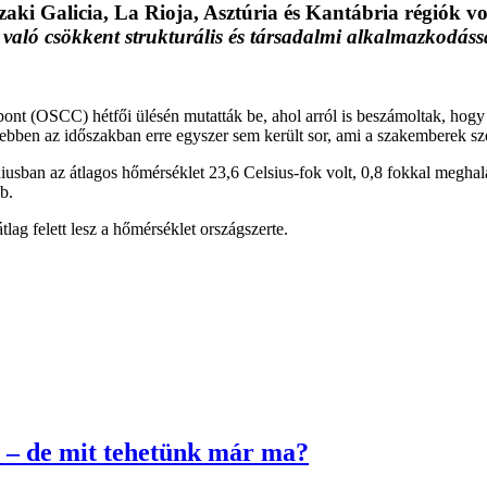
északi Galicia, La Rioja, Asztúria és Kantábria régiók 
 való csökkent strukturális és társadalmi alkalmazkodáss
ont (OSCC) hétfői ülésén mutatták be, ahol arról is beszámoltak, hogy
ebben az időszakban erre egyszer sem került sor, ami a szakemberek szer
úniusban az átlagos hőmérséklet 23,6 Celsius-fok volt, 0,8 fokkal megh
b.
tlag felett lesz a hőmérséklet országszerte.
 – de mit tehetünk már ma?