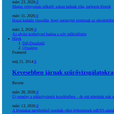
márc 23, 2026
0
Magas vérnyomás nőknél: sokan tudnak róla, mégsem lépnek
márc 11, 2026
0
Hazai kutatás vizsgálta, hogy mennyire pontosak az okostelefon
márc 2, 2026
0
Az alvási testhelyzet hatása a szív működésére
Hírek
Dél-Dunántúl
Országos
Featured
máj 21, 2014
6
Kevesebben járnak szűrővizsgálatokra
Recent
márc 20, 2026
0
Új remény a pikkelysömör kezelésében – de mit tehetünk már 
márc 13, 2026
0
A légutakat megfertőző gombák ellen fejlesztenek mRNS-alapú