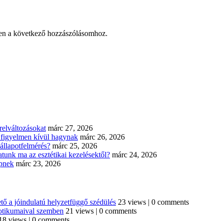
en a következő hozzászólásomhoz.
elváltozásokat
márc 27, 2026
n figyelmen kívül hagynak
márc 26, 2026
állapotfelmérés?
márc 25, 2026
tunk ma az esztétikai kezelésektől?
márc 24, 2026
épnek
márc 23, 2026
tő a jóindulatú helyzetfüggő szédülés
23 views
|
0 comments
iotikumaival szemben
21 views
|
0 comments
18 views
|
0 comments