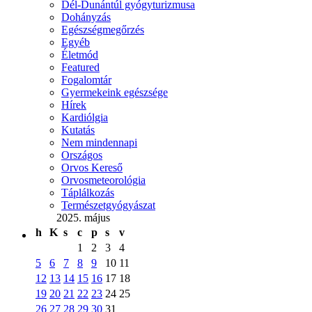
Dél-Dunántúl gyógyturizmusa
Dohányzás
Egészségmegőrzés
Egyéb
Életmód
Featured
Fogalomtár
Gyermekeink egészsége
Hírek
Kardiólgia
Kutatás
Nem mindennapi
Országos
Orvos Kereső
Orvosmeteorológia
Táplálkozás
Természetgyógyászat
2025. május
h
K
s
c
p
s
v
1
2
3
4
5
6
7
8
9
10
11
12
13
14
15
16
17
18
19
20
21
22
23
24
25
26
27
28
29
30
31