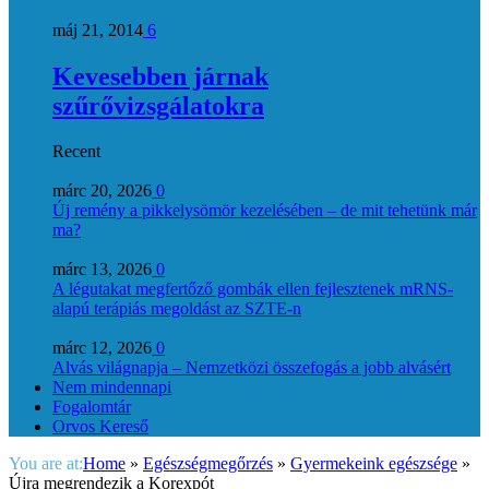
máj 21, 2014
6
Kevesebben járnak
szűrővizsgálatokra
Recent
márc 20, 2026
0
Új remény a pikkelysömör kezelésében – de mit tehetünk már
ma?
márc 13, 2026
0
A légutakat megfertőző gombák ellen fejlesztenek mRNS-
alapú terápiás megoldást az SZTE-n
márc 12, 2026
0
Alvás világnapja – Nemzetközi összefogás a jobb alvásért
Nem mindennapi
Fogalomtár
Orvos Kereső
You are at:
Home
»
Egészségmegőrzés
»
Gyermekeink egészsége
»
Újra megrendezik a Korexpót