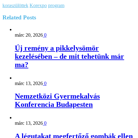
koraszülöttek
Korexpo
program
Related
Posts
márc 20, 2026
0
Új remény a pikkelysömör
kezelésében – de mit tehetünk már
ma?
márc 13, 2026
0
Nemzetközi Gyermekalvás
Konferencia Budapesten
márc 13, 2026
0
A légutakat megfertőző gombák ellen