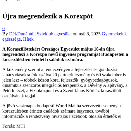
Újra megrendezik a Korexpót
0
By
Dél-Dunántúli Szívklub egyesület
on
máj 8, 2025
Gyermekeink
egészsége
,
Hírek
A Koraszülöttekért Országos Egyesület május 18-án újra
megrendezi a Korexpo nevű ingyenes programját Budapesten a
koraszülésben érintett családok számára.
A közlemény szerint a rendezvényen a fejlesztési és gondozási
tanácsadásokra fókuszálva 20 partnerintézmény és 60 szakember is
jelen lesz – többek között korai fejlesztők, gyógypedagógusok,
dinamikus szenzoros integrációs terapeuták, a Dévény Alapítvány, a
Pető Intézet, a Fizioközpont és a Szent János Kórház koraszülött
osztályának tagjai.
A jövő vasárnap a budapesti World Mallba szervezett esemény a
koraszülésben érintett családok számára ingyenes, további
információk a rendezvény hivatalos Facebook-oldalán érhetők el.
Forrás: MTI