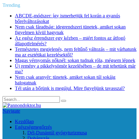
Trending
ABCDE‑módszer: így ismerhetjük fel korán a gyanús
bőrelváltozásokat
Nem csak fáradtság: idegrendszeri tünetek, amiket sokan
figyelmen kívül hagynak
Az egész érrendszer egy kézben – miért fontos az átfogó
állapotfelmérés?
Természetes megjelenés, nem feltűnő változás – mit várhatunk
ma az esztétikai kezelésektől?
Magas vérnyomás nőknél: sokan tudnak róla, mégsem lépnek
Új remény a pikkelysömör kezelésében – de mit tehetünk már
ma?
Nem csak aranyér: tünetek, amiket sokan túl sokáig
halogatnak
Tél után a bőrünk is megújul. Mire figyeljünk tavasszal?
Navigate
Kezdőlap
Egészségmegőrzés
Dél-Dunántúl gyógyturizmusa
Dohányzás