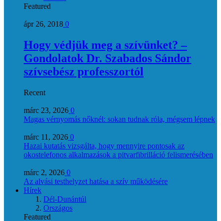
Featured
ápr 26, 2018
0
Hogy védjük meg a szívünket? –
Gondolatok Dr. Szabados Sándor
szívsebész professzortól
Recent
márc 23, 2026
0
Magas vérnyomás nőknél: sokan tudnak róla, mégsem lépnek
márc 11, 2026
0
Hazai kutatás vizsgálta, hogy mennyire pontosak az
okostelefonos alkalmazások a pitvarfibrilláció felismerésében
márc 2, 2026
0
Az alvási testhelyzet hatása a szív működésére
Hírek
Dél-Dunántúl
Országos
Featured