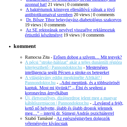
azonnal hat!
21 views
|
0 comments
A baktériumok könnyen ellenállóvá válnak a jövő
antibiotikumaival szemben
20 views
|
0 comments
Dr. Bősze Tibor belgyógyász-diabetológus szakorvos
19 views
|
0 comments
Az SE rektorának nevével visszaélve reklámoztak
értisztító készítményt
19 views
|
0 comments
komment
Ramocsa Zita
-
Erősen dobog a szívem… Mit tegyek?
A pécsi "stroke-hálózat" akár a teljes dunántúli régióra
kiterjeszthető | Pannondoktor.hu
-
Mesterséges
intelligencia segíti Pécsen a stroke-os betegeket
A világjárvány eddig megkímélte Afrikát? |
Pannondoktor.hu
-
„Adni mentünk, és a többszörösét
kaptuk. Most mi jövünk!” – Élni és segíteni a
koronavírus árnyékában
Új, életveszélyes, dizájnerdrog jelent meg a magyar
kábítószerpiacon | Pannondoktor.hu
-
„Levágod a fejét,
kettő nő helyette, újabb és újabb drogok jelennek
meg…” – interjú dr. Sümegi András pszichiáterrel
Szabó Tamásné
-
Az egészségügyben dolgozók
véleményére kíváncsiak