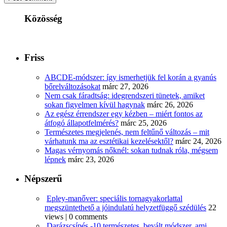
Közösség
Friss
ABCDE‑módszer: így ismerhetjük fel korán a gyanús
bőrelváltozásokat
márc 27, 2026
Nem csak fáradtság: idegrendszeri tünetek, amiket
sokan figyelmen kívül hagynak
márc 26, 2026
Az egész érrendszer egy kézben – miért fontos az
átfogó állapotfelmérés?
márc 25, 2026
Természetes megjelenés, nem feltűnő változás – mit
várhatunk ma az esztétikai kezelésektől?
márc 24, 2026
Magas vérnyomás nőknél: sokan tudnak róla, mégsem
lépnek
márc 23, 2026
Népszerű
Epley-manőver: speciális tornagyakorlattal
megszüntethető a jóindulatú helyzetfüggő szédülés
22
views
|
0 comments
Darázscsípés -10 természetes, bevált módszer, ami