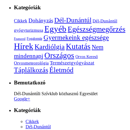
Kategóriák
Dél-Dunántúl
Dohányzás
Cikkek
Dél-Dunántúl
Egyéb
Egészségmegőrzés
gyógyturizmusa
Gyermekeink egészsége
Fogalomtár
Featured
Hírek
Kutatás
Kardiólgia
Nem
Országos
mindennapi
Orvos Kereső
Természetgyógyászat
Orvosmeteorológia
Életmód
Táplálkozás
Bemutatkozó
Dél-Dunántúli Szívklub közhasznú Egyesület
Google+
Kategóriák
Cikkek
Dél-Dunántúl