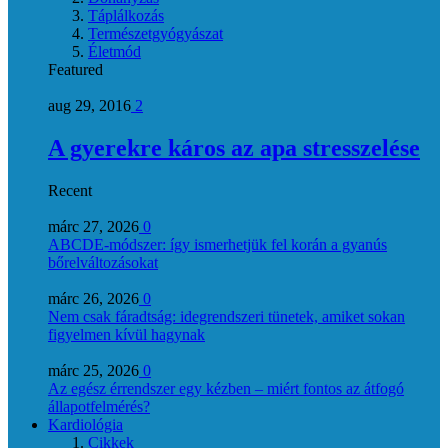
Táplálkozás
Természetgyógyászat
Életmód
Featured
aug 29, 2016
2
A gyerekre káros az apa stresszelése
Recent
márc 27, 2026
0
ABCDE‑módszer: így ismerhetjük fel korán a gyanús
bőrelváltozásokat
márc 26, 2026
0
Nem csak fáradtság: idegrendszeri tünetek, amiket sokan
figyelmen kívül hagynak
márc 25, 2026
0
Az egész érrendszer egy kézben – miért fontos az átfogó
állapotfelmérés?
Kardiológia
Cikkek