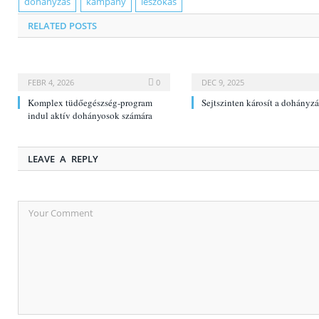
dohányzás
kampány
leszokás
RELATED
POSTS
FEBR 4, 2026
0
DEC 9, 2025
Komplex tüdőegészség-program
Sejtszinten károsít a dohányzá
indul aktív dohányosok számára
LEAVE A REPLY