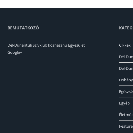
BEMUTATKOZÓ
KATEG
Dél-Dunántúli Szívklub közhasznú Egyesület
Cikkek
Google+
Dél-Dun
Dél-Dun
Dohány
Egészs
Egyéb
Életmó
Featur