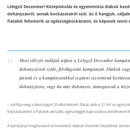
Lélegző December! Középiskolás és egyetemista diákok kez
dohányzásról, annak kockázatairól szól. Az ő hangjuk, céljaik,
fiatalok felismerik az egészségkockázatot, és képesek tenni
Most először indítjuk útjára a Lélegző December kampá
dohányzásról szóló, felvilágosító kampányát. Diákok vag
járunk és a kampányunkkal segíteni szeretnénk kortársai
dohányzásra, vagy ha már dohányos, támogassuk a lesz
– szólítja meg a lakosságot 20 elkötelezett fiatal, akik a 21 Nő az egé
folytatásaként a fiatalok aktuális, egészséggel kapcsolatos kérdéseivel 
A kampányt megtervező és kivitelező diákok őszintén beszélnek dohány