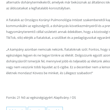
alternatív dohánytermékekről, amelyek már bekúsznak az általános isko
az áldozataikat a legfiatalabb korosztályban.
A fiatalok az Országos Korányi Pulmonológia Intézet szakembereitől k
kommunikálni az egészségről, a dohányzás következményeiről és a pre
hagyományteremtő céllal született annak édekében, hogy a közösségi s
TikTok, stb) elérjék a fiatalokat, a szülőket és a pedagógusokat egyaránt
„A kampány azonban nemcsak nekünk, fiataloknak szól. Fontos, hogy sz
egészséges legyen és ne tegye tönkre az életét. Dolgozzunk együtt az
dohányzásról! Ismerjük fel, mennyivel jobb és teljesebb az életünk akkor
vagy nem veszünk több liquidet az E-cigibe. Ez a december nem a lemond
életnek mondasz! Kövess be minket, és Lélegezz szabadon!”
Forrás: 21 Nő az egészségügyért Alapítvány / OS