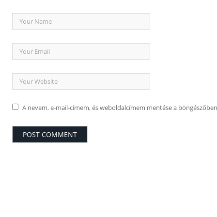
A nevem, e-mail-címem, és weboldalcímem mentése a böngészőben