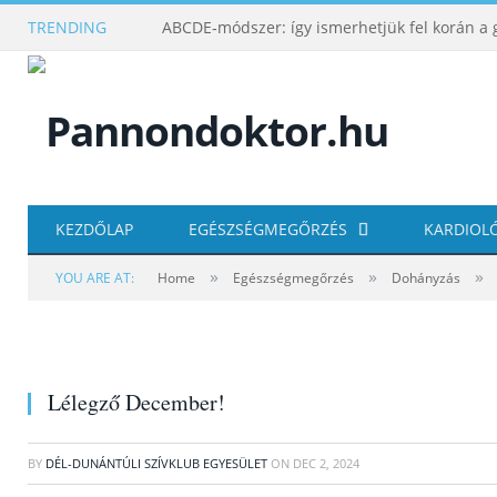
TRENDING
KEZDŐLAP
EGÉSZSÉGMEGŐRZÉS
KARDIOL
»
»
»
YOU ARE AT:
Home
Egészségmegőrzés
Dohányzás
Lélegző December!
BY
DÉL-DUNÁNTÚLI SZÍVKLUB EGYESÜLET
ON
DEC 2, 2024