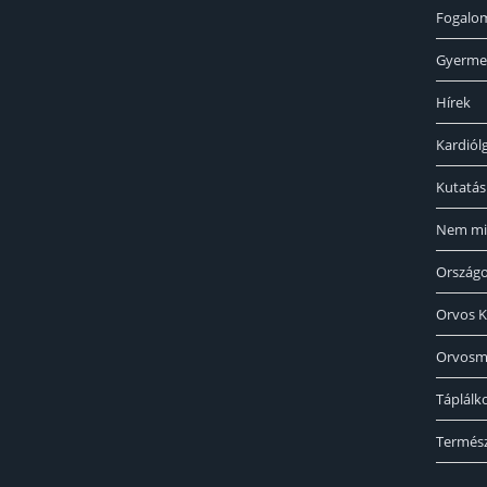
Fogalo
Gyerme
Hírek
Kardiól
Kutatás
Nem mi
Ország
Orvos K
Orvosm
Táplálk
Termés