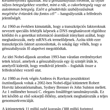
körülményeihez igazítsuk. Ha a génszabályozás elromlik, az olyan
súlyos betegségekhez vezethet, mint a rák, a cukorbetegség vagy az
autoimmun betegség. Ezért a génaktivitás szabályozásának
megértése évtizedek óta fontos cél”
– hangsúlyozták a felfedezés
jelentőségét.
Az 1960-as években kimutatták, hogy a transzkripciós faktoroknak
nevezett speciális fehérjék képesek a DNS meghatározott régióihoz
kötődni és a genetikai információ áramlását irányítani azáltal, hogy
meghatározzák, mely mRNS-ek termelődjenek. Azóta több ezer
transzkripciós faktort azonosítottak, és sokáig úgy vélték, hogy a
génszabályozás fő alapelvei megoldódtak.
Az idei Nobel-díjasok azonban 1993-ban váratlan eredményeket
tettek közzé, amelyek a génszabályozás egy új szintjét írták le,
amelyről kiderült, hogy rendkívül jelentős – foglalták össze a
felfedezéshez vezető utat.
Az 1980-as évek végén Ambros és Ruvkun posztdoktori
ösztöndíjasok voltak a 2002-ben Nobel-díjjal kitüntetett Robert
Horvitz laboratóriumában, Sydney Brenner és John Sulston mellett.
Az 1 milliméter hosszú C. elegans fonálférget tanulmányozták. Ez
lett később az első soksejtű élőlény, amelynek meghatározták a teljes
genomszekvenciáját.
A kitüntetettek 11 millió svéd koronán (388 millió forintnyi