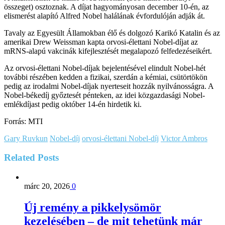
összeget) osztoznak. A díjat hagyományosan december 10-én, az
elismerést alapító Alfred Nobel halálának évfordulóján adják át.
Tavaly az Egyesült Államokban élő és dolgozó Karikó Katalin és az
amerikai Drew Weissman kapta orvosi-élettani Nobel-díjat az
mRNS-alapú vakcinák kifejlesztését megalapozó felfedezéseikért.
Az orvosi-élettani Nobel-díjak bejelentésével elindult Nobel-hét
további részében kedden a fizikai, szerdán a kémiai, csütörtökön
pedig az irodalmi Nobel-díjak nyerteseit hozzák nyilvánosságra. A
Nobel-békedíj győztesét pénteken, az idei közgazdasági Nobel-
emlékdíjast pedig október 14-én hirdetik ki.
Forrás: MTI
Gary Ruvkun
Nobel-díj
orvosi-élettani Nobel-díj
Victor Ambros
Related
Posts
márc 20, 2026
0
Új remény a pikkelysömör
kezelésében – de mit tehetünk már