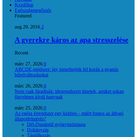
Kezdőlap
Egészségmegőrzés
Featured
aug 29, 2016
2
A gyerekre káros az apa stresszelése
Recent
márc 27, 2026
0
ABCDE‑módszer: így ismerhetjük fel korán a gyanús
bőrelváltozásokat
márc 26, 2026
0
Nem csak fáradtság: idegrendszeri tünetek, amiket sokan
figyelmen kívül hagynak
márc 25, 2026
0
Az egész érrendszer egy kézben – miért fontos az átfogó
állapotfelmérés?
Dél-Dunántúl gyógyturizmusa
Dohányzás
Táplálkozás