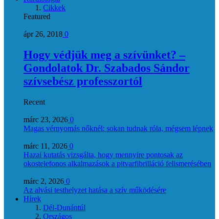
Cikkek
Featured
ápr 26, 2018
0
Hogy védjük meg a szívünket? –
Gondolatok Dr. Szabados Sándor
szívsebész professzortól
Recent
márc 23, 2026
0
Magas vérnyomás nőknél: sokan tudnak róla, mégsem lépnek
márc 11, 2026
0
Hazai kutatás vizsgálta, hogy mennyire pontosak az
okostelefonos alkalmazások a pitvarfibrilláció felismerésében
márc 2, 2026
0
Az alvási testhelyzet hatása a szív működésére
Hírek
Dél-Dunántúl
Országos