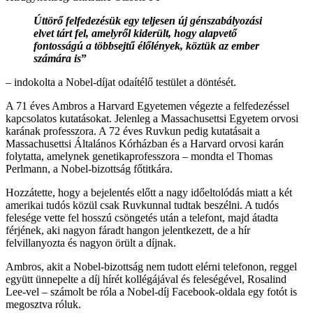
Úttörő
felfedezésük egy teljesen új génszabályozási
elvet tárt fel, amelyről kiderült, hogy alapvető
fontosságú a többsejtű élőlények, köztük az ember
számára is
”
– indokolta a Nobel-díjat odaítélő testület a döntését.
A 71 éves Ambros a Harvard Egyetemen végezte a felfedezéssel
kapcsolatos kutatásokat. Jelenleg a Massachusettsi Egyetem orvosi
karának professzora. A 72 éves Ruvkun pedig kutatásait a
Massachusettsi Általános Kórházban és a Harvard orvosi karán
folytatta, amelynek genetikaprofesszora – mondta el Thomas
Perlmann, a Nobel-bizottság főtitkára.
Hozzátette, hogy a bejelentés előtt a nagy időeltolódás miatt a két
amerikai tudós közül csak Ruvkunnal tudtak beszélni. A tudós
felesége vette fel hosszú csöngetés után a telefont, majd átadta
férjének, aki nagyon fáradt hangon jelentkezett, de a hír
felvillanyozta és nagyon örült a díjnak.
Ambros, akit a Nobel-bizottság nem tudott elérni telefonon, reggel
együtt ünnepelte a díj hírét kollégájával és feleségével, Rosalind
Lee-vel – számolt be róla a Nobel-díj Facebook-oldala egy fotót is
megosztva róluk.