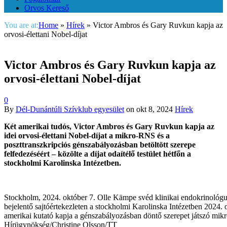
Orvos Kereső
You are at:
Home
»
Hírek
»
Victor Ambros és Gary Ruvkun kapja az
orvosi-élettani Nobel-díjat
Victor Ambros és Gary Ruvkun kapja az
orvosi-élettani Nobel-díjat
0
By
Dél-Dunántúli Szívklub egyesület
on
okt 8, 2024
Hírek
Két amerikai tudós, Victor Ambros és Gary Ruvkun kapja az
idei orvosi-élettani Nobel-díjat a mikro-RNS és a
poszttranszkripciós génszabályozásban betöltött szerepe
felfedezéséért – közölte a díjat odaítélő testület hétfőn a
stockholmi Karolinska Intézetben.
Stockholm, 2024. október 7. Olle Kämpe svéd klinikai endokrinológus 
bejelentő sajtóértekezleten a stockholmi Karolinska Intézetben 2024.
amerikai kutató kapja a génszabályozásban döntő szerepet játszó m
Hírügynökség/Christine Olsson/TT