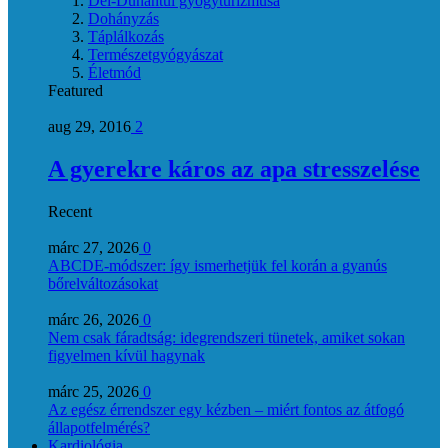
Dél-Dunántúl gyógyturizmusa
Dohányzás
Táplálkozás
Természetgyógyászat
Életmód
Featured
aug 29, 2016
2
A gyerekre káros az apa stresszelése
Recent
márc 27, 2026
0
ABCDE‑módszer: így ismerhetjük fel korán a gyanús
bőrelváltozásokat
márc 26, 2026
0
Nem csak fáradtság: idegrendszeri tünetek, amiket sokan
figyelmen kívül hagynak
márc 25, 2026
0
Az egész érrendszer egy kézben – miért fontos az átfogó
állapotfelmérés?
Kardiológia