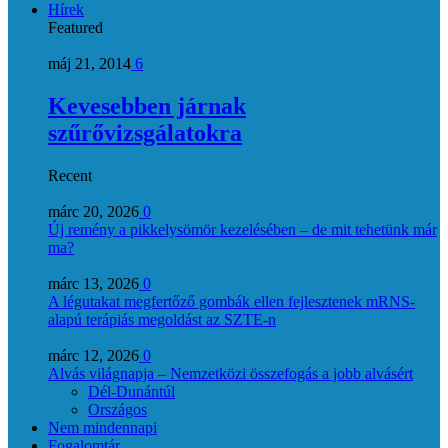
Hírek
Featured
máj 21, 2014
6
Kevesebben járnak
szűrővizsgálatokra
Recent
márc 20, 2026
0
Új remény a pikkelysömör kezelésében – de mit tehetünk már
ma?
márc 13, 2026
0
A légutakat megfertőző gombák ellen fejlesztenek mRNS-
alapú terápiás megoldást az SZTE-n
márc 12, 2026
0
Alvás világnapja – Nemzetközi összefogás a jobb alvásért
Dél-Dunántúl
Országos
Nem mindennapi
Fogalomtár