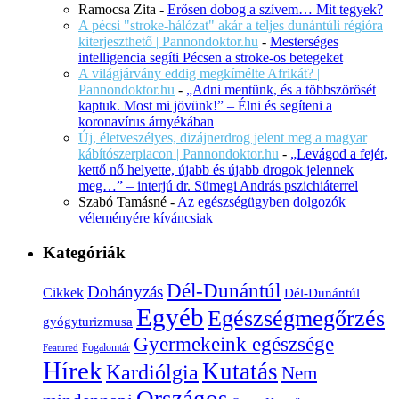
Ramocsa Zita
-
Erősen dobog a szívem… Mit tegyek?
A pécsi "stroke-hálózat" akár a teljes dunántúli régióra
kiterjeszthető | Pannondoktor.hu
-
Mesterséges
intelligencia segíti Pécsen a stroke-os betegeket
A világjárvány eddig megkímélte Afrikát? |
Pannondoktor.hu
-
„Adni mentünk, és a többszörösét
kaptuk. Most mi jövünk!” – Élni és segíteni a
koronavírus árnyékában
Új, életveszélyes, dizájnerdrog jelent meg a magyar
kábítószerpiacon | Pannondoktor.hu
-
„Levágod a fejét,
kettő nő helyette, újabb és újabb drogok jelennek
meg…” – interjú dr. Sümegi András pszichiáterrel
Szabó Tamásné
-
Az egészségügyben dolgozók
véleményére kíváncsiak
Kategóriák
Dél-Dunántúl
Dohányzás
Cikkek
Dél-Dunántúl
Egyéb
Egészségmegőrzés
gyógyturizmusa
Gyermekeink egészsége
Fogalomtár
Featured
Hírek
Kutatás
Kardiólgia
Nem