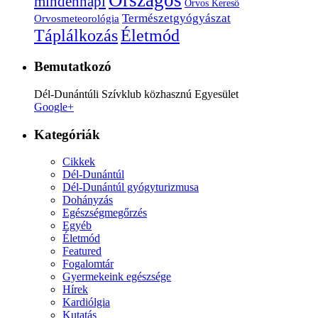
Országos
mindennapi
Orvos Kereső
Természetgyógyászat
Orvosmeteorológia
Életmód
Táplálkozás
Bemutatkozó
Dél-Dunántúli Szívklub közhasznú Egyesület
Google+
Kategóriák
Cikkek
Dél-Dunántúl
Dél-Dunántúl gyógyturizmusa
Dohányzás
Egészségmegőrzés
Egyéb
Életmód
Featured
Fogalomtár
Gyermekeink egészsége
Hírek
Kardiólgia
Kutatás