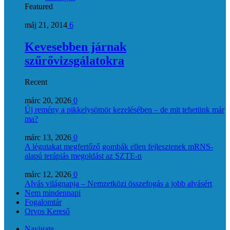
Featured
máj 21, 2014
6
Kevesebben járnak
szűrővizsgálatokra
Recent
márc 20, 2026
0
Új remény a pikkelysömör kezelésében – de mit tehetünk már
ma?
márc 13, 2026
0
A légutakat megfertőző gombák ellen fejlesztenek mRNS-
alapú terápiás megoldást az SZTE-n
márc 12, 2026
0
Alvás világnapja – Nemzetközi összefogás a jobb alvásért
Nem mindennapi
Fogalomtár
Orvos Kereső
Navigate