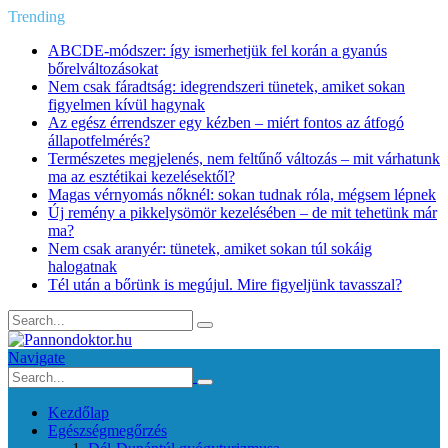
Trending
ABCDE‑módszer: így ismerhetjük fel korán a gyanús
bőrelváltozásokat
Nem csak fáradtság: idegrendszeri tünetek, amiket sokan
figyelmen kívül hagynak
Az egész érrendszer egy kézben – miért fontos az átfogó
állapotfelmérés?
Természetes megjelenés, nem feltűnő változás – mit várhatunk
ma az esztétikai kezelésektől?
Magas vérnyomás nőknél: sokan tudnak róla, mégsem lépnek
Új remény a pikkelysömör kezelésében – de mit tehetünk már
ma?
Nem csak aranyér: tünetek, amiket sokan túl sokáig
halogatnak
Tél után a bőrünk is megújul. Mire figyeljünk tavasszal?
Navigate
Kezdőlap
Egészségmegőrzés