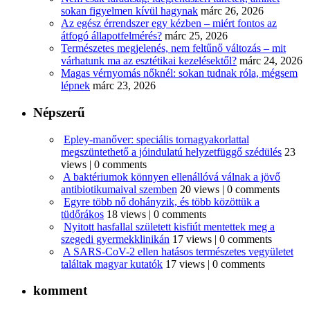
sokan figyelmen kívül hagynak
márc 26, 2026
Az egész érrendszer egy kézben – miért fontos az
átfogó állapotfelmérés?
márc 25, 2026
Természetes megjelenés, nem feltűnő változás – mit
várhatunk ma az esztétikai kezelésektől?
márc 24, 2026
Magas vérnyomás nőknél: sokan tudnak róla, mégsem
lépnek
márc 23, 2026
Népszerű
Epley-manőver: speciális tornagyakorlattal
megszüntethető a jóindulatú helyzetfüggő szédülés
23
views
|
0 comments
A baktériumok könnyen ellenállóvá válnak a jövő
antibiotikumaival szemben
20 views
|
0 comments
Egyre több nő dohányzik, és több közöttük a
tüdőrákos
18 views
|
0 comments
Nyitott hasfallal született kisfiút mentettek meg a
szegedi gyermekklinikán
17 views
|
0 comments
A SARS-CoV-2 ellen hatásos természetes vegyületet
találtak magyar kutatók
17 views
|
0 comments
komment