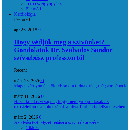
Természetgyógyászat
Életmód
Kardiológia
Featured
ápr 26, 2018
0
Hogy védjük meg a szívünket? –
Gondolatok Dr. Szabados Sándor
szívsebész professzortól
Recent
márc 23, 2026
0
Magas vérnyomás nőknél: sokan tudnak róla, mégsem lépnek
márc 11, 2026
0
Hazai kutatás vizsgálta, hogy mennyire pontosak az
okostelefonos alkalmazások a pitvarfibrilláció felismerésében
márc 2, 2026
0
Az alvási testhelyzet hatása a szív működésére
Cikkek