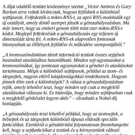
A díjat odaítélő testület közleménye szerint
„Victor Ambros és Gary
Ruvkun arra voltak kíváncsiak, hogyan fejlődnek a különböző
sejttípusok. Felfedezték a mikro-RNS-t, az apró RNS-molekulák egy
új osztályát, amely döntő szerepet játszik a génszabályozásban. Ma
már ismert, hogy az emberi genom több mint ezer mikro-RNS-t
kódol. Meglepő felfedezésük a génszabályozás egy teljesen új
dimenzióját tárta fel. A mikro-RNS-ek alapvetően fontosnak
bizonyulnak az élőlények fejlődése és működése szempontjából.”
„A kromoszómáinkban tárolt információ testünk összes sejtjének
használati utasításához hasonlítható. Minden sejt ugyanazokat a
kromoszómákat, így pontosan ugyanazokat a géneket és utasításokat
tartalmazza. Mégis a különböző sejttípusok, például az izom- és
idegsejtek, nagyon eltérő tulajdonságokkal rendelkeznek. Hogyan
jönnek létre ezek a különbségek? A válasz a génszabályozásban
rejlik, amely lehetővé teszi, hogy minden sejt csak a megfelelő
utasításokat válassza ki. Ez biztosítja, hogy minden sejttípusban csak
a megfelelő génkészlet legyen aktív” –
olvasható a Nobel-díj
honlapján.
„
A génszabályozás teszi lehetővé például, hogy az izomsejtek, a
bélsejtek és az idegsejtek különböző típusai ellássák speciális
funkcióikat. Ezenkívül a génaktivitást folyamatosan finomhangolni
kell, hogy a sejtfunkciókat a testünk és a környezetünk változó