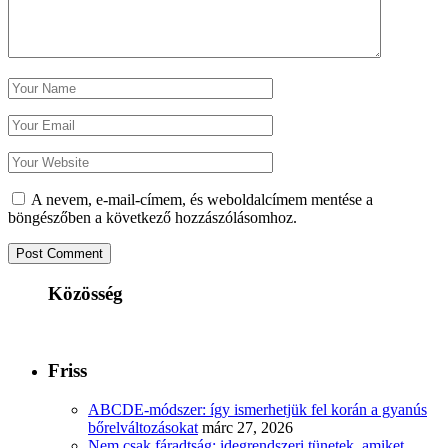
A nevem, e-mail-címem, és weboldalcímem mentése a
böngészőben a következő hozzászólásomhoz.
Közösség
Friss
ABCDE‑módszer: így ismerhetjük fel korán a gyanús
bőrelváltozásokat
márc 27, 2026
Nem csak fáradtság: idegrendszeri tünetek, amiket