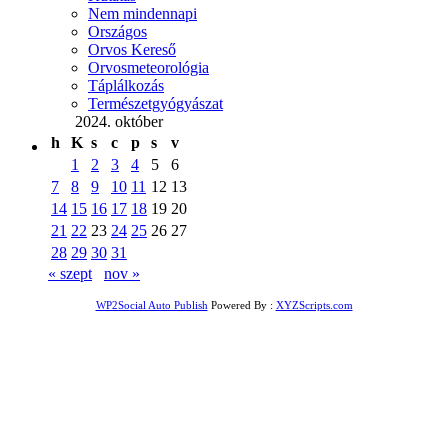
Nem mindennapi
Országos
Orvos Kereső
Orvosmeteorológia
Táplálkozás
Természetgyógyászat
2024. október
h
K
s
c
p
s
v
1
2
3
4
5
6
7
8
9
10
11
12
13
14
15
16
17
18
19
20
21
22
23
24
25
26
27
28
29
30
31
« szept
nov »
WP2Social Auto Publish
Powered By :
XYZScripts.com