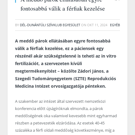
fontosabbá válik a férfiak kezelése
BY
DÉL-DUNÁNTÚLI SZÍVKLUB EGYESÜLET
ON
OKT 11, 2024
EGYÉB
A meddő párok ellátásában egyre fontosabbá
válik a férfiak kezelése, ez a páciensek egy
részénél akár szükségtelenné is teheti az in vitro
fertilizációt, a szervezeten kívüli
megtermékenyítést – közölte Zádori János, a
Szegedi Tudományegyetem (SZTE) Reprodukciós
Medicina Intézet orvosigazgatója pénteken.
A szakember az intézet által szervezett nemzetközi
konferencia előtt újságíróknak elmondta, a párok
meddőségének oka valamivel kevesebb mint egyharmad
részben a petevezeték elzáródása. Az esetek 40-45
százaléka a férfi oldali meddőség következménye, míg a