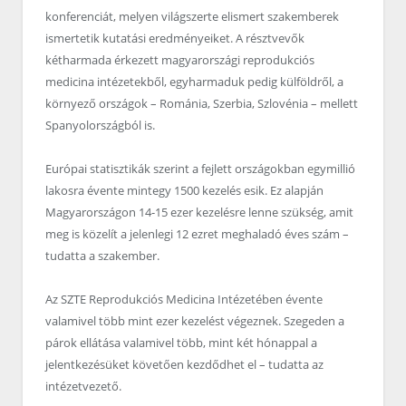
konferenciát, melyen világszerte elismert szakemberek
ismertetik kutatási eredményeiket. A résztvevők
kétharmada érkezett magyarországi reprodukciós
medicina intézetekből, egyharmaduk pedig külföldről, a
környező országok – Románia, Szerbia, Szlovénia – mellett
Spanyolországból is.
Európai statisztikák szerint a fejlett országokban egymillió
lakosra évente mintegy 1500 kezelés esik. Ez alapján
Magyarországon 14-15 ezer kezelésre lenne szükség, amit
meg is közelít a jelenlegi 12 ezret meghaladó éves szám –
tudatta a szakember.
Az SZTE Reprodukciós Medicina Intézetében évente
valamivel több mint ezer kezelést végeznek. Szegeden a
párok ellátása valamivel több, mint két hónappal a
jelentkezésüket követően kezdődhet el – tudatta az
intézetvezető.