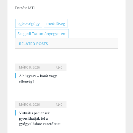
Forrás: MTI
egészségügy
meddőség
Szegedi Tudományegyetem
RELATED
POSTS
MÁRC 9, 2026
0
A húgysav – barát vagy
ellenség?
MÁRC 6, 2026
0
Virtuális páciensek
gyorsíthatják fel a
gyógyuláshoz vezető utat