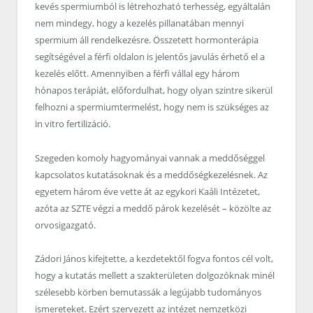
kevés spermiumból is létrehozható terhesség, egyáltalán
nem mindegy, hogy a kezelés pillanatában mennyi
spermium áll rendelkezésre. Összetett hormonterápia
segítségével a férfi oldalon is jelentős javulás érhető el a
kezelés előtt. Amennyiben a férfi vállal egy három
hónapos terápiát, előfordulhat, hogy olyan szintre sikerül
felhozni a spermiumtermelést, hogy nem is szükséges az
in vitro fertilizáció.
Szegeden komoly hagyományai vannak a meddőséggel
kapcsolatos kutatásoknak és a meddőségkezelésnek. Az
egyetem három éve vette át az egykori Kaáli Intézetet,
azóta az SZTE végzi a meddő párok kezelését – közölte az
orvosigazgató.
Zádori János kifejtette, a kezdetektől fogva fontos cél volt,
hogy a kutatás mellett a szakterületen dolgozóknak minél
szélesebb körben bemutassák a legújabb tudományos
ismereteket. Ezért szervezett az intézet nemzetközi