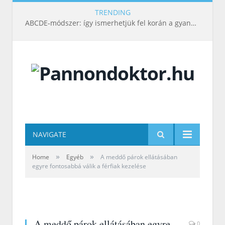
TRENDING
ABCDE‑módszer: így ismerhetjük fel korán a gyanús bőrelváltozásokat
NAVIGATE
»
»
Home
Egyéb
A meddő párok ellátásában
egyre fontosabbá válik a férfiak kezelése
A meddő párok ellátásában egyre
0