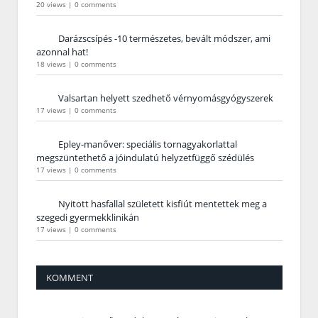
20 views
|
0 comments
Darázscsípés -10 természetes, bevált módszer, ami
azonnal hat!
18 views
|
0 comments
Valsartan helyett szedhető vérnyomásgyógyszerek
17 views
|
0 comments
Epley-manőver: speciális tornagyakorlattal
megszüntethető a jóindulatú helyzetfüggő szédülés
17 views
|
0 comments
Nyitott hasfallal született kisfiút mentettek meg a
szegedi gyermekklinikán
17 views
|
0 comments
KOMMENT