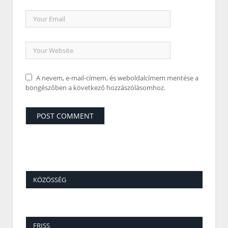
A nevem, e-mail-címem, és weboldalcímem mentése a
böngészőben a következő hozzászólásomhoz.
KÖZÖSSÉG
FRISS