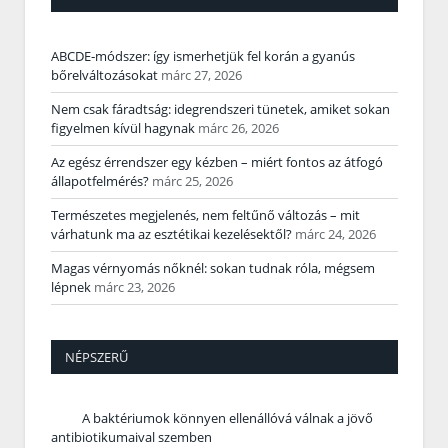
ABCDE‑módszer: így ismerhetjük fel korán a gyanús
bőrelváltozásokat
márc 27, 2026
Nem csak fáradtság: idegrendszeri tünetek, amiket sokan
figyelmen kívül hagynak
márc 26, 2026
Az egész érrendszer egy kézben – miért fontos az átfogó
állapotfelmérés?
márc 25, 2026
Természetes megjelenés, nem feltűnő változás – mit
várhatunk ma az esztétikai kezelésektől?
márc 24, 2026
Magas vérnyomás nőknél: sokan tudnak róla, mégsem
lépnek
márc 23, 2026
NÉPSZERŰ
A baktériumok könnyen ellenállóvá válnak a jövő
antibiotikumaival szemben