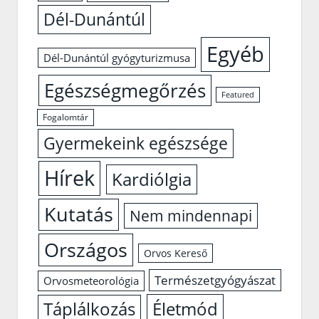
Dél-Dunántúl
Egyéb
Dél-Dunántúl gyógyturizmusa
Egészségmegőrzés
Featured
Fogalomtár
Gyermekeink egészsége
Hírek
Kardiólgia
Kutatás
Nem mindennapi
Országos
Orvos Kereső
Természetgyógyászat
Orvosmeteorológia
Életmód
Táplálkozás