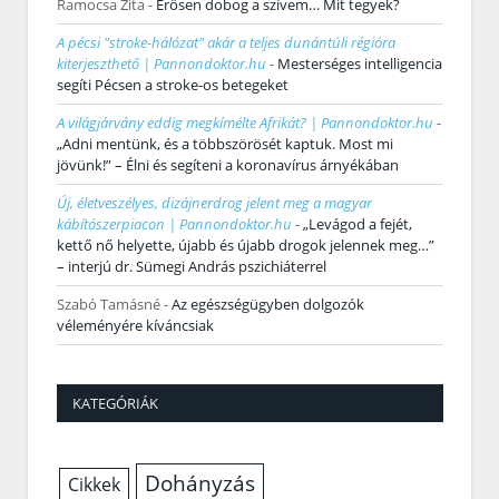
Ramocsa Zita
-
Erősen dobog a szívem… Mit tegyek?
A pécsi "stroke-hálózat" akár a teljes dunántúli régióra
kiterjeszthető | Pannondoktor.hu
-
Mesterséges intelligencia
segíti Pécsen a stroke-os betegeket
A világjárvány eddig megkímélte Afrikát? | Pannondoktor.hu
-
„Adni mentünk, és a többszörösét kaptuk. Most mi
jövünk!” – Élni és segíteni a koronavírus árnyékában
Új, életveszélyes, dizájnerdrog jelent meg a magyar
kábítószerpiacon | Pannondoktor.hu
-
„Levágod a fejét,
kettő nő helyette, újabb és újabb drogok jelennek meg…”
– interjú dr. Sümegi András pszichiáterrel
Szabó Tamásné
-
Az egészségügyben dolgozók
véleményére kíváncsiak
KATEGÓRIÁK
Dohányzás
Cikkek