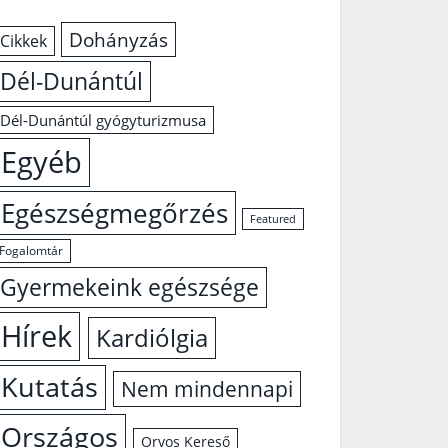
Dohányzás
Cikkek
Dél-Dunántúl
Dél-Dunántúl gyógyturizmusa
Egyéb
Egészségmegőrzés
Featured
Fogalomtár
Gyermekeink egészsége
Hírek
Kardiólgia
Kutatás
Nem mindennapi
Országos
Orvos Kereső