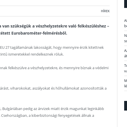
HÍREK
A
 van szükségük a vészhelyzetekre való felkészüléshez –
b
zzétett Eurobarométer-felmérésből.
N
s
EU 27 tagállamának lakosságát, hogy mennyire érzik kitettnek
A
zintű ismeretekkel rendelkeznek róluk.
á
T
nnak felkészülve a vészhelyzetekre, és mennyire bíznak a védelmi
v
M
l
járást, viharokokat, aszályokat és hőhullámokat azonosították a
, Bulgáriában pedig az árvizek miatt érzik magunkat leginkább
Csehországban, a kiberbiztonsági fenyegetések állnak a