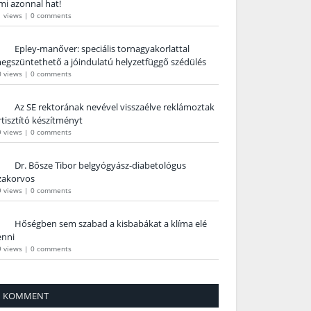
mi azonnal hat!
1 views
|
0 comments
Epley-manőver: speciális tornagyakorlattal
egszüntethető a jóindulatú helyzetfüggő szédülés
0 views
|
0 comments
Az SE rektorának nevével visszaélve reklámoztak
rtisztító készítményt
9 views
|
0 comments
Dr. Bősze Tibor belgyógyász-diabetológus
zakorvos
9 views
|
0 comments
Hőségben sem szabad a kisbabákat a klíma elé
enni
9 views
|
0 comments
KOMMENT