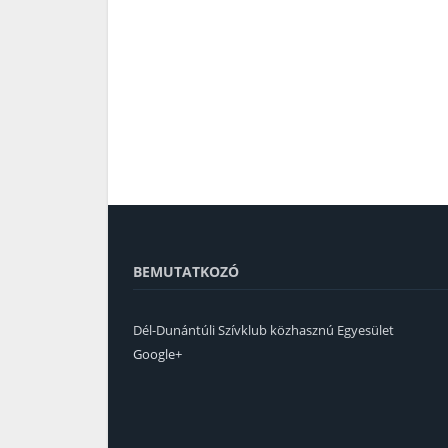
BEMUTATKOZÓ
Dél-Dunántúli Szívklub közhasznú Egyesület
Google+