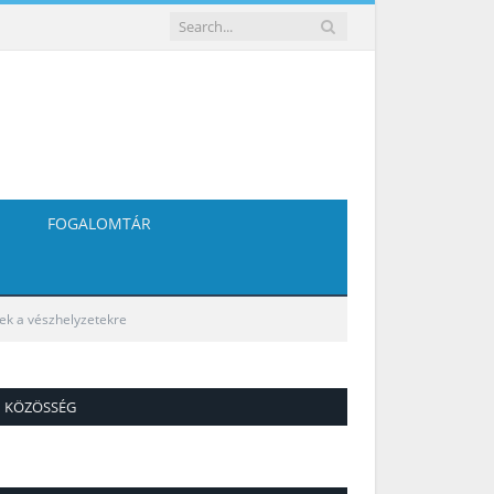
FOGALOMTÁR
ek a vészhelyzetekre
KÖZÖSSÉG