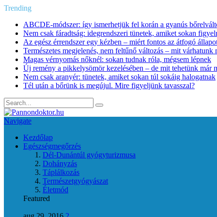
Trending
ABCDE‑módszer: így ismerhetjük fel korán a gyanús bőrelvált
Nem csak fáradtság: idegrendszeri tünetek, amiket sokan figye
Az egész érrendszer egy kézben – miért fontos az átfogó állapo
Természetes megjelenés, nem feltűnő változás – mit várhatunk m
Magas vérnyomás nőknél: sokan tudnak róla, mégsem lépnek
Új remény a pikkelysömör kezelésében – de mit tehetünk már 
Nem csak aranyér: tünetek, amiket sokan túl sokáig halogatnak
Tél után a bőrünk is megújul. Mire figyeljünk tavasszal?
Navigate
Kezdőlap
Egészségmegőrzés
Dél-Dunántúl gyógyturizmusa
Dohányzás
Táplálkozás
Természetgyógyászat
Életmód
Featured
aug 29, 2016
2