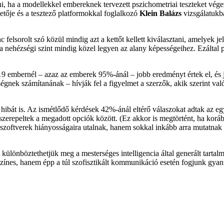
rni, ha a modellekkel embereknek tervezett pszichometriai teszteket vé
tője és a tesztező platformokkal foglalkozó
Klein Balázs
vizsgálatukb
 felsorolt szó közül mindig azt a kettőt kellett kiválasztani, amelyek j
a nehézségi szint mindig közel legyen az alany képességeihez. Ezáltal 
19 embernél – azaz az emberek 95%-ánál – jobb eredményt értek el, és j
gnek számítanának – hívják fel a figyelmet a szerzők, akik szerint va
ibát is. Az ismétlődő kérdések 42%-ánál eltérő válaszokat adtak az eg
szerepeltek a megadott opciók között. (Ez akkor is megtörtént, ha korá
szoftverek hiányosságaira utalnak, hanem sokkal inkább arra mutatnak 
önböztethetjük meg a mesterséges intelligencia által generált tartalma
felszínes, hanem épp a túl szofisztikált kommunikáció esetén fogjunk gy