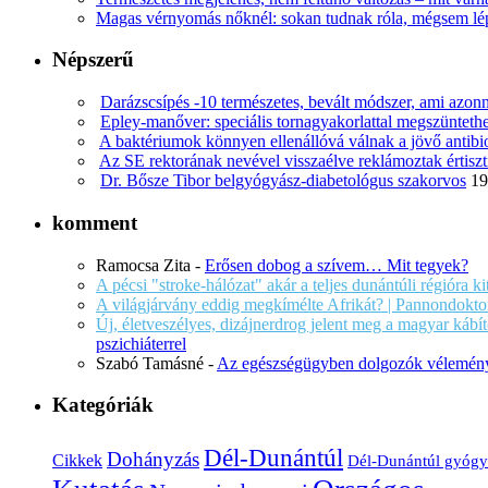
Magas vérnyomás nőknél: sokan tudnak róla, mégsem l
Népszerű
Darázscsípés -10 természetes, bevált módszer, ami azonn
Epley-manőver: speciális tornagyakorlattal megszüntethe
A baktériumok könnyen ellenállóvá válnak a jövő antib
Az SE rektorának nevével visszaélve reklámoztak értiszt
Dr. Bősze Tibor belgyógyász-diabetológus szakorvos
19
komment
Ramocsa Zita
-
Erősen dobog a szívem… Mit tegyek?
A pécsi "stroke-hálózat" akár a teljes dunántúli régióra k
A világjárvány eddig megkímélte Afrikát? | Pannondokto
Új, életveszélyes, dizájnerdrog jelent meg a magyar káb
pszichiáterrel
Szabó Tamásné
-
Az egészségügyben dolgozók vélemény
Kategóriák
Dél-Dunántúl
Dohányzás
Cikkek
Dél-Dunántúl gyógy