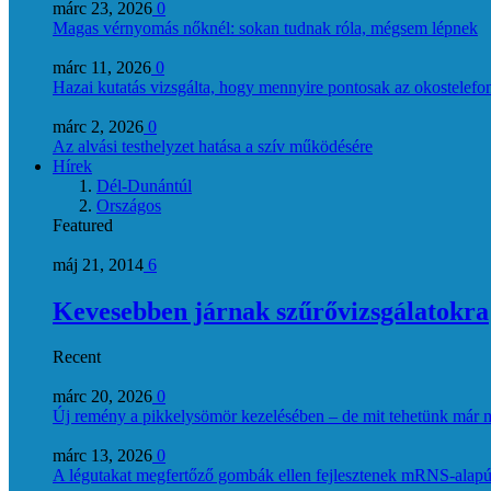
márc 23, 2026
0
Magas vérnyomás nőknél: sokan tudnak róla, mégsem lépnek
márc 11, 2026
0
Hazai kutatás vizsgálta, hogy mennyire pontosak az okostelefon
márc 2, 2026
0
Az alvási testhelyzet hatása a szív működésére
Hírek
Dél-Dunántúl
Országos
Featured
máj 21, 2014
6
Kevesebben járnak szűrővizsgálatokra
Recent
márc 20, 2026
0
Új remény a pikkelysömör kezelésében – de mit tehetünk már 
márc 13, 2026
0
A légutakat megfertőző gombák ellen fejlesztenek mRNS-alapú