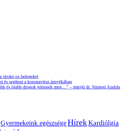
 a stroke-os betegeket
i és segíteni a koronavírus árnyékában
újabb és újabb drogok jelennek meg…” – interjú dr. Sümegi András
Hírek
Gyermekeink egészsége
Kardiólgia