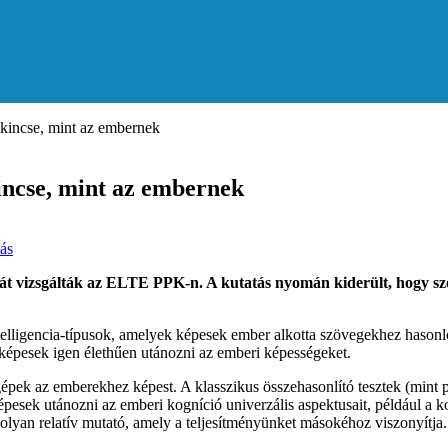
ókincse, mint az embernek
kincse, mint az embernek
ás
ciáját vizsgálták az ELTE PPK-n. A kutatás nyomán kiderült, hogy 
elligencia-típusok, amelyek képesek ember alkotta szövegekhez hasonló
képesek igen élethűen utánozni az emberi képességeket.
gépek az emberekhez képest. A klasszikus összehasonlító tesztek (mint 
épesek utánozni az emberi kogníció univerzális aspektusait, például a
olyan relatív mutató, amely a teljesítményünket másokéhoz viszonyítja.