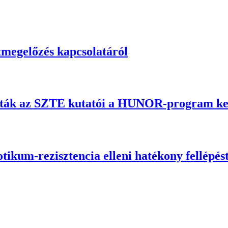
tmegelőzés kapcsolatáról
álták az SZTE kutatói a HUNOR-program ke
tikum-rezisztencia elleni hatékony fellépés