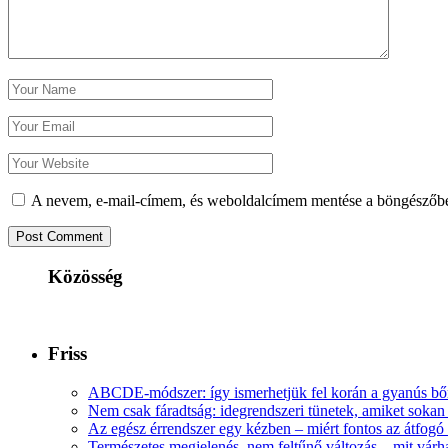
A nevem, e-mail-címem, és weboldalcímem mentése a böngészőb
Közösség
Friss
ABCDE‑módszer: így ismerhetjük fel korán a gyanús bőr
Nem csak fáradtság: idegrendszeri tünetek, amiket soka
Az egész érrendszer egy kézben – miért fontos az átfogó 
Természetes megjelenés, nem feltűnő változás – mit várha