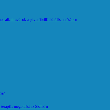
os alkalmazások a pitvarfibrilláció felismerésében
ma?
 terápiás megoldást az SZTE-n