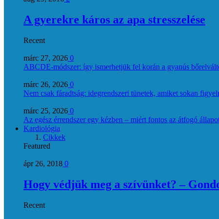
A gyerekre káros az apa stresszelése
Recent
márc 27, 2026
0
ABCDE‑módszer: így ismerhetjük fel korán a gyanús bőrelvált
márc 26, 2026
0
Nem csak fáradtság: idegrendszeri tünetek, amiket sokan figye
márc 25, 2026
0
Az egész érrendszer egy kézben – miért fontos az átfogó állapo
Kardiológia
Cikkek
Featured
ápr 26, 2018
0
Hogy védjük meg a szívünket? – Gondol
Recent