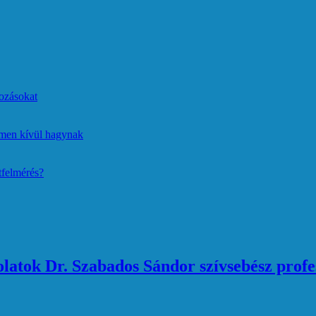
ozásokat
lmen kívül hagynak
tfelmérés?
atok Dr. Szabados Sándor szívsebész profe