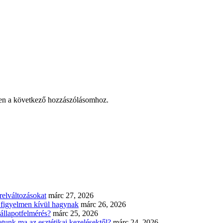
en a következő hozzászólásomhoz.
elváltozásokat
márc 27, 2026
n figyelmen kívül hagynak
márc 26, 2026
állapotfelmérés?
márc 25, 2026
tunk ma az esztétikai kezelésektől?
márc 24, 2026