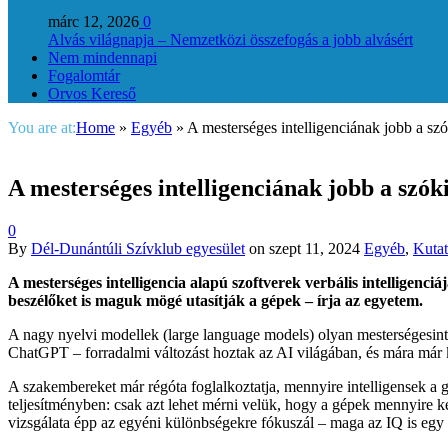
márc 12, 2026
0
Alvás világnapja – Nemzetközi összefogás a jobb alvásért
Nem mindennapi
Fogalomtár
Orvos Kereső
You are at:
Home
»
Egyéb
»
A mesterséges intelligenciának jobb a sz
A mesterséges intelligenciának jobb a szó
0
By
Dél-Dunántúli Szívklub egyesület
on
szept 11, 2024
Egyéb
,
Kutat
A mesterséges intelligencia alapú szoftverek verbális intelligen
beszélőket is maguk mögé utasítják a gépek – írja az egyetem.
A nagy nyelvi modellek (large language models) olyan mesterségesint
ChatGPT – forradalmi változást hoztak az AI világában, és mára már 
A szakembereket már régóta foglalkoztatja, mennyire intelligensek a 
teljesítményben: csak azt lehet mérni velük, hogy a gépek mennyire k
vizsgálata épp az egyéni különbségekre fókuszál – maga az IQ is egy 