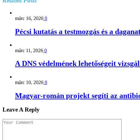
Related
Posts
márc 16, 2026
0
Pécsi kutatás a testmozgás és a dagana
márc 11, 2026
0
A DNS védelmének lehetőségeit vizsg
márc 10, 2026
0
Magyar-román projekt segíti az antibio
Leave A Reply