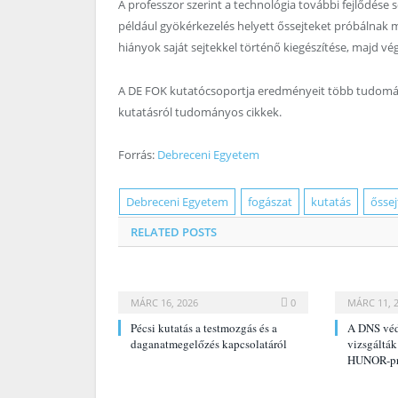
A professzor szerint a technológia további fejlődése
például gyökérkezelés helyett őssejteket próbálnak me
hiányok saját sejtekkel történő kiegészítése, majd v
A DE FOK kutatócsoportja eredményeit több tudomán
kutatásról tudományos cikkek.
Forrás:
Debreceni Egyetem
Debreceni Egyetem
fogászat
kutatás
őssej
RELATED
POSTS
MÁRC 16, 2026
0
MÁRC 11, 
Pécsi kutatás a testmozgás és a
A DNS véd
daganatmegelőzés kapcsolatáról
vizsgálták
HUNOR-pr