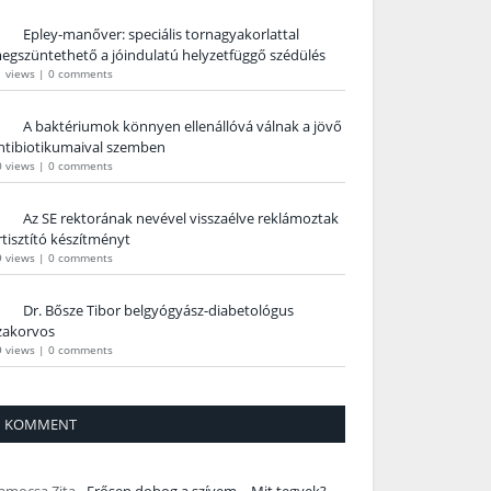
Epley-manőver: speciális tornagyakorlattal
egszüntethető a jóindulatú helyzetfüggő szédülés
1 views
|
0 comments
A baktériumok könnyen ellenállóvá válnak a jövő
ntibiotikumaival szemben
0 views
|
0 comments
Az SE rektorának nevével visszaélve reklámoztak
rtisztító készítményt
9 views
|
0 comments
Dr. Bősze Tibor belgyógyász-diabetológus
zakorvos
9 views
|
0 comments
KOMMENT