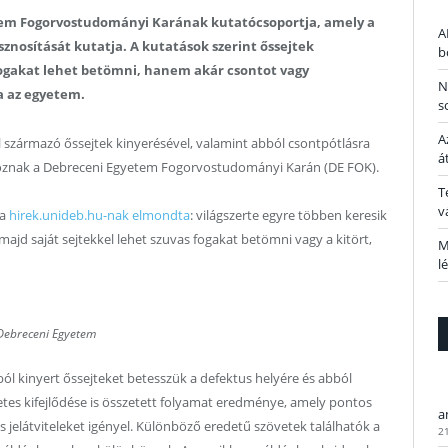
tem Fogorvostudományi Karának kutatócsoportja, amely a
A
sznosítását kutatja. A kutatások szerint őssejtek
b
fogakat lehet betömni, hanem akár csontot vagy
N
ja az egyetem.
s
A
 származó őssejtek kinyerésével, valamint abból csontpótlásra
á
alkoznak a Debreceni Egyetem Fogorvostudományi Karán (DE FOK).
T
v
 a
hirek.unideb.hu-nak elmondta
: világszerte egyre többen keresik
ajd saját sejtekkel lehet szuvas fogakat betömni vagy a kitört,
M
l
Debreceni Egyetem
ból kinyert őssejteket betesszük a defektus helyére és abból
zetes kifejlődése is összetett folyamat eredménye, amely pontos
a
 jelátviteleket igényel. Különböző eredetű szövetek találhatók a
2