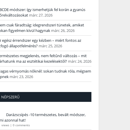
BCDE‑módszer: így ismerhetjük fel korán a gyanús
őrelváltozásokat
márc 27, 2026
em csak fáradtság: idegrendszeri tünetek, amiket
okan figyelmen kívül hagynak
márc 26, 2026
z egész érrendszer egy kézben – miért fontos az
tfogó állapotfelmérés?
márc 25, 2026
ermészetes megjelenés, nem feltűnő változás – mit
árhatunk ma az esztétikai kezelésektől?
márc 24, 2026
agas vérnyomás nőknél: sokan tudnak róla, mégsem
épnek
márc 23, 2026
NÉPSZERŰ
Darázscsípés -10 természetes, bevált módszer,
mi azonnal hat!
1 views
|
0 comments