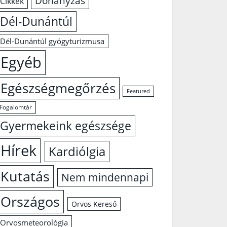
Dohányzás
Cikkek
Dél-Dunántúl
Dél-Dunántúl gyógyturizmusa
Egyéb
Egészségmegőrzés
Featured
Fogalomtár
Gyermekeink egészsége
Hírek
Kardiólgia
Kutatás
Nem mindennapi
Országos
Orvos Kereső
Orvosmeteorológia