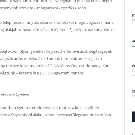
 például nagyban különböznek. Az egyikben például erek, idegek
egkeményebb szövete – magyarázta
Hegedűs Csaba
.
m
2
 felépítésére irányuló sikeres kísérleteket mégis végeztek már a
 fog alakjához hasonlító vázat felépíteni. Egereken, patkányokon is
a
2
ejtekben olyan géneket helyezett el lentivírusok segítségével,
zignalizációs molekulákat tudnak termelni, amik segítik a
lába tartozó kutatás, amit a DE Általános Orvostudományi Kar
é
1
 végzünk – fejtette ki a DE FOK egyetemi tanára.
s
Debreceni Egyetem
1
 laborban ígéretes eredményeket mutat, a közeljövőben
ben a folytatás jól alakul, ebből hozzávetőlegesen tíz év múlva