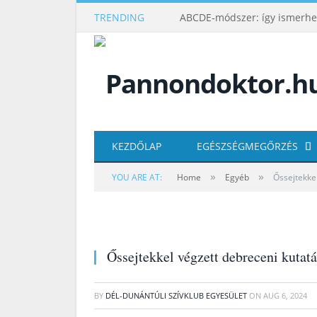
TRENDING
KEZDŐLAP
EGÉSZSÉGMEGŐRZÉS
»
»
YOU ARE AT:
Home
Egyéb
Őssejtekke
Őssejtekkel végzett debreceni kutatá
BY
DÉL-DUNÁNTÚLI SZÍVKLUB EGYESÜLET
ON
AUG 6, 2024