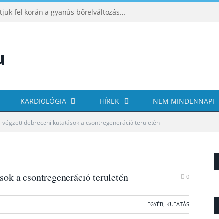
ABCDE‑módszer: így ismerhetjük fel korán a gyanús bőrelváltozásokat
KARDIOLÓGIA
HÍREK
NEM MINDENNAPI
l végzett debreceni kutatások a csontregeneráció területén
sok a csontregeneráció területén
0
EGYÉB
,
KUTATÁS