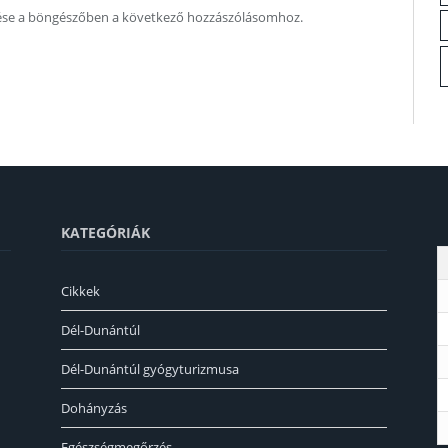
ése a böngészőben a következő hozzászólásomhoz.
KATEGÓRIÁK
Cikkek
Dél-Dunántúl
Dél-Dunántúl gyógyturizmusa
Dohányzás
Egészségmegőrzés