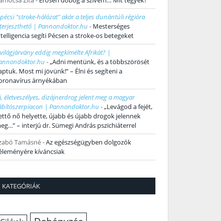
amocsa Zita
-
Erősen dobog a szívem… Mit tegyek?
 pécsi "stroke-hálózat" akár a teljes dunántúli régióra
iterjeszthető | Pannondoktor.hu
-
Mesterséges
ntelligencia segíti Pécsen a stroke-os betegeket
 világjárvány eddig megkímélte Afrikát? |
annondoktor.hu
-
„Adni mentünk, és a többszörösét
aptuk. Most mi jövünk!” – Élni és segíteni a
oronavírus árnyékában
j, életveszélyes, dizájnerdrog jelent meg a magyar
ábítószerpiacon | Pannondoktor.hu
-
„Levágod a fejét,
ettő nő helyette, újabb és újabb drogok jelennek
eg…” – interjú dr. Sümegi András pszichiáterrel
zabó Tamásné
-
Az egészségügyben dolgozók
éleményére kíváncsiak
KATEGÓRIÁK