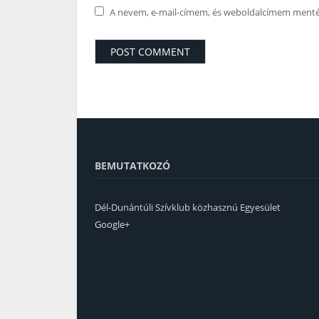
A nevem, e-mail-címem, és weboldalcímem ment
BEMUTATKOZÓ
Dél-Dunántúli Szívklub közhasznú Egyesület
Google+