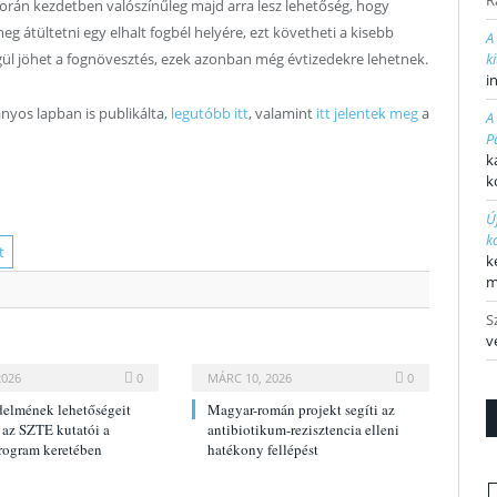
R
 során kezdetben valószínűleg majd arra lesz lehetőség, hogy
g átültetni egy elhalt fogbél helyére, ezt követheti a kisebb
A
égül jöhet a fognövesztés, ezek azonban még évtizedekre lehetnek.
k
i
yos lapban is publikálta,
legutóbb itt
, valamint
itt jelentek meg
a
A
P
k
k
Ú
k
t
k
m
S
v
2026
0
MÁRC 10, 2026
0
elmének lehetőségeit
Magyar-román projekt segíti az
 az SZTE kutatói a
antibiotikum-rezisztencia elleni
ogram keretében
hatékony fellépést