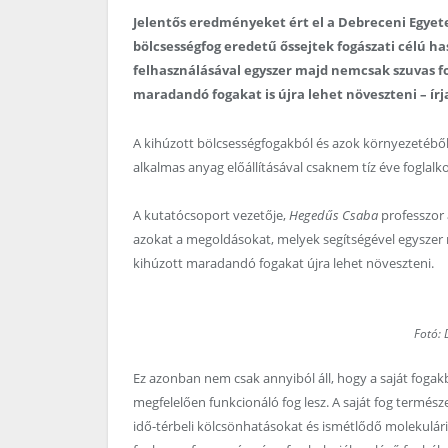
Jelentős eredményeket ért el a Debreceni Egye
bölcsességfog eredetű őssejtek fogászati célú ha
felhasználásával egyszer majd nemcsak szuvas 
maradandó fogakat is újra lehet növeszteni – ír
A kihúzott bölcsességfogakból és azok környezetéből
alkalmas anyag előállításával csaknem tíz éve fogl
A kutatócsoport vezetője,
Hegedűs Csaba
professzor
azokat a megoldásokat, melyek segítségével egyszer m
kihúzott maradandó fogakat újra lehet növeszteni.
Fotó: 
Ez azonban nem csak annyiból áll, hogy a saját fogak
megfelelően funkcionáló fog lesz. A saját fog termés
idő-térbeli kölcsönhatásokat és ismétlődő molekuláris