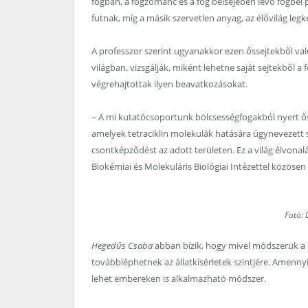
fogban, a fogzománc és a fog belsejében lévő fogbél
futnak, míg a másik szervetlen anyag, az élővilág l
A professzor szerint ugyanakkor ezen őssejtekből való
világban, vizsgálják, miként lehetne saját sejtekből a
végrehajtottak ilyen beavatkozásokat.
– A mi kutatócsoportunk bölcsességfogakból nyert őss
amelyek tetraciklin molekulák hatására úgynevezett s
csontképződést az adott területen. Ez a világ élvona
Biokémiai és Molekuláris Biológiai Intézettel közösen
Fotó: 
Hegedűs Csaba
abban bízik, hogy mivel módszerük a
továbbléphetnek az állatkísérletek szintjére. Amennyi
lehet embereken is alkalmazható módszer.