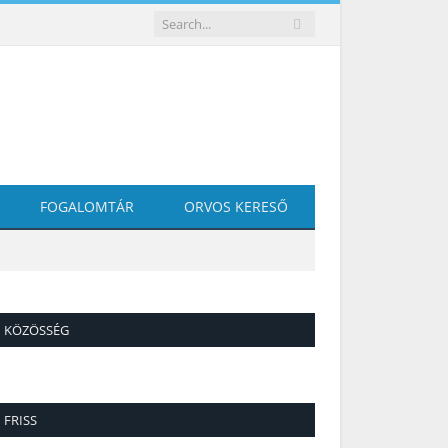
FOGALOMTÁR
ORVOS KERESŐ
KÖZÖSSÉG
FRISS