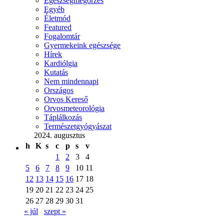
Egészségmegőrzés
Egyéb
Életmód
Featured
Fogalomtár
Gyermekeink egészsége
Hírek
Kardiólgia
Kutatás
Nem mindennapi
Országos
Orvos Kereső
Orvosmeteorológia
Táplálkozás
Természetgyógyászat
2024. augusztus
h
K
s
c
p
s
v
1
2
3
4
5
6
7
8
9
10
11
12
13
14
15
16
17
18
19
20
21
22
23
24
25
26
27
28
29
30
31
« júl
szept »