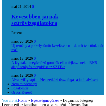
máj 21, 2014
6
Kevesebben járnak
szűrővizsgálatokra
Recent
márc 20, 2026
0
Új remény a pikkelysömör kezelésében – de mit tehetünk már
ma?
márc 13, 2026
0
A légutakat megfertőző gombák ellen fejlesztenek mRNS-
alapú terápiás megoldást az SZTE-n
márc 12, 2026
0
Alvás világnapja – Nemzetközi összefogás a jobb alvásért
Nem mindennapi
Fogalomtár
Orvos Kereső
You are at:
Home
»
Egészségmegőrzés
»
Daganatos betegség –
Legyen erő az izmaiban, mert a szarkopénia felgyorsulhat