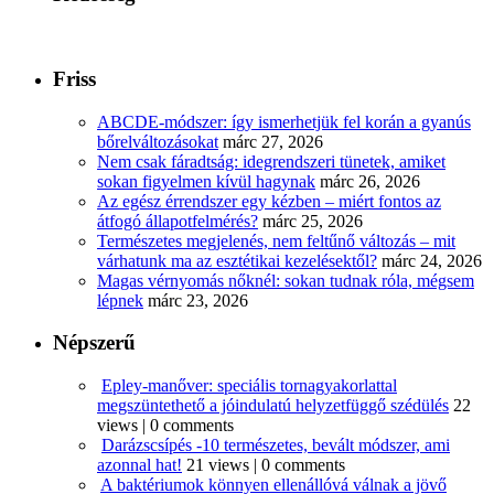
Friss
ABCDE‑módszer: így ismerhetjük fel korán a gyanús
bőrelváltozásokat
márc 27, 2026
Nem csak fáradtság: idegrendszeri tünetek, amiket
sokan figyelmen kívül hagynak
márc 26, 2026
Az egész érrendszer egy kézben – miért fontos az
átfogó állapotfelmérés?
márc 25, 2026
Természetes megjelenés, nem feltűnő változás – mit
várhatunk ma az esztétikai kezelésektől?
márc 24, 2026
Magas vérnyomás nőknél: sokan tudnak róla, mégsem
lépnek
márc 23, 2026
Népszerű
Epley-manőver: speciális tornagyakorlattal
megszüntethető a jóindulatú helyzetfüggő szédülés
22
views
|
0 comments
Darázscsípés -10 természetes, bevált módszer, ami
azonnal hat!
21 views
|
0 comments
A baktériumok könnyen ellenállóvá válnak a jövő