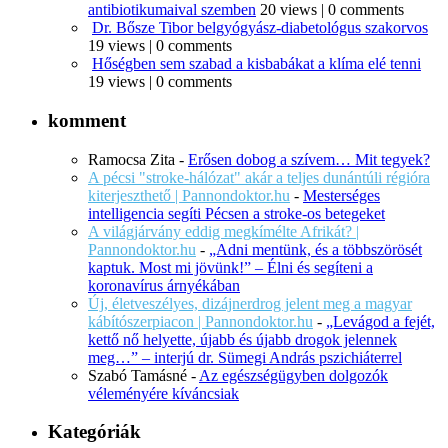
antibiotikumaival szemben
20 views
|
0 comments
Dr. Bősze Tibor belgyógyász-diabetológus szakorvos
19 views
|
0 comments
Hőségben sem szabad a kisbabákat a klíma elé tenni
19 views
|
0 comments
komment
Ramocsa Zita
-
Erősen dobog a szívem… Mit tegyek?
A pécsi "stroke-hálózat" akár a teljes dunántúli régióra
kiterjeszthető | Pannondoktor.hu
-
Mesterséges
intelligencia segíti Pécsen a stroke-os betegeket
A világjárvány eddig megkímélte Afrikát? |
Pannondoktor.hu
-
„Adni mentünk, és a többszörösét
kaptuk. Most mi jövünk!” – Élni és segíteni a
koronavírus árnyékában
Új, életveszélyes, dizájnerdrog jelent meg a magyar
kábítószerpiacon | Pannondoktor.hu
-
„Levágod a fejét,
kettő nő helyette, újabb és újabb drogok jelennek
meg…” – interjú dr. Sümegi András pszichiáterrel
Szabó Tamásné
-
Az egészségügyben dolgozók
véleményére kíváncsiak
Kategóriák