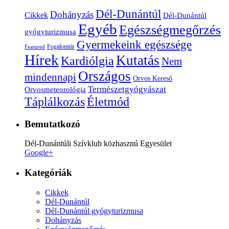
Dél-Dunántúl
Dohányzás
Cikkek
Dél-Dunántúl
Egyéb
Egészségmegőrzés
gyógyturizmusa
Gyermekeink egészsége
Fogalomtár
Featured
Hírek
Kutatás
Kardiólgia
Nem
Országos
mindennapi
Orvos Kereső
Természetgyógyászat
Orvosmeteorológia
Életmód
Táplálkozás
Bemutatkozó
Dél-Dunántúli Szívklub közhasznú Egyesület
Google+
Kategóriák
Cikkek
Dél-Dunántúl
Dél-Dunántúl gyógyturizmusa
Dohányzás