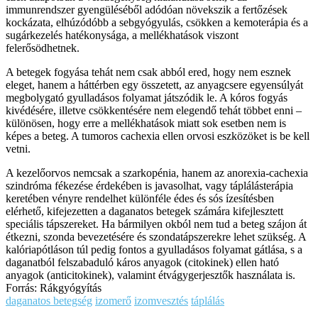
immunrendszer gyengüléséből adódóan növekszik a fertőzések
kockázata, elhúzódóbb a sebgyógyulás, csökken a kemoterápia és a
sugárkezelés hatékonysága, a mellékhatások viszont
felerősödhetnek.
A betegek fogyása tehát nem csak abból ered, hogy nem esznek
eleget, hanem a háttérben egy összetett, az anyagcsere egyensúlyát
megbolygató gyulladásos folyamat játszódik le. A kóros fogyás
kivédésére, illetve csökkentésére nem elegendő tehát többet enni –
különösen, hogy erre a mellékhatások miatt sok esetben nem is
képes a beteg. A tumoros cachexia ellen orvosi eszközöket is be kell
vetni.
A kezelőorvos nemcsak a szarkopénia, hanem az anorexia-cachexia
szindróma fékezése érdekében is javasolhat, vagy táplálásterápia
keretében vényre rendelhet különféle édes és sós ízesítésben
elérhető, kifejezetten a daganatos betegek számára kifejlesztett
speciális tápszereket. Ha bármilyen okból nem tud a beteg szájon át
étkezni, szonda bevezetésére és szondatápszerekre lehet szükség. A
kalóriapótláson túl pedig fontos a gyulladásos folyamat gátlása, s a
daganatból felszabaduló káros anyagok (citokinek) ellen ható
anyagok (anticitokinek), valamint étvágygerjesztők használata is.
Forrás: Rákgyógyítás
daganatos betegség
izomerő
izomvesztés
táplálás