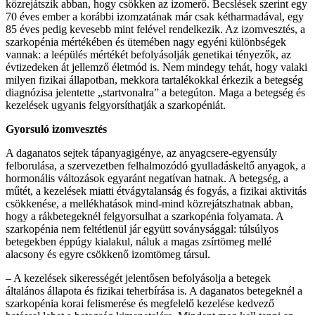
közrejátszik abban, hogy csökken az izomerő. Becslések szerint egy
70 éves ember a korábbi izomzatának már csak kétharmadával, egy
85 éves pedig kevesebb mint felével rendelkezik. Az izomvesztés, a
szarkopénia mértékében és ütemében nagy egyéni különbségek
vannak: a leépülés mértékét befolyásolják genetikai tényezők, az
évtizedeken át jellemző életmód is. Nem mindegy tehát, hogy valaki
milyen fizikai állapotban, mekkora tartalékokkal érkezik a betegség
diagnózisa jelentette „startvonalra” a betegúton. Maga a betegség és
kezelések ugyanis felgyorsíthatják a szarkopéniát.
Gyorsuló izomvesztés
A daganatos sejtek tápanyagigénye, az anyagcsere-egyensúly
felborulása, a szervezetben felhalmozódó gyulladáskeltő anyagok, a
hormonális változások egyaránt negatívan hatnak. A betegség, a
műtét, a kezelések miatti étvágytalanság és fogyás, a fizikai aktivitás
csökkenése, a mellékhatások mind-mind közrejátszhatnak abban,
hogy a rákbetegeknél felgyorsulhat a szarkopénia folyamata. A
szarkopénia nem feltétlenül jár együtt soványsággal: túlsúlyos
betegekben éppúgy kialakul, náluk a magas zsírtömeg mellé
alacsony és egyre csökkenő izomtömeg társul.
– A kezelések sikerességét jelentősen befolyásolja a betegek
általános állapota és fizikai teherbírása is. A daganatos betegeknél a
szarkopénia korai felismerése és megfelelő kezelése kedvező