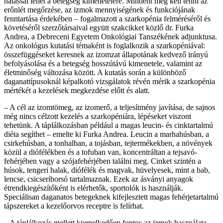
hatással lehet a betegség kimenetelére. Mindent meg kell tenni az
erőnlét megőrzése, az izmok mennyiségének és funkciójának
fenntartása érdekében – fogalmazott a szarkopénia felméréséről és
követéséről szerzőtársaival együtt szakcikket közlő dr. Furka
Andrea, a Debreceni Egyetem Onkológiai Tanszékének adjunktusa.
Az onkológus kutatási témaként is foglalkozik a szarkopéniával:
összefüggéseket keresnek az izomzat állapotának kedvező irányú
befolyásolása és a betegség hosszútávú kimenetele, valamint az
életminőség változása között. A kutatás során a különböző
daganattípusoknál képalkotó vizsgálatok révén mérik a szarkopénia
mértékét a kezelések megkezdése előtt és alatt.
– A cél az izomtömeg, az izomerő, a teljesítmény javítása, de sajnos
még nincs célzott kezelés a szarkopéniára, lépéseket viszont
tehetünk. A táplálkozásban például a magas leucin- és cinktartalmú
diéta segíthet – emelte ki Furka Andrea. Leucin a marhahúsban, a
csirkehúsban, a tonhalban, a tojásban, tejtermékekben, a növények
közül a diófélékben és a tofuban van, koncentráltan a tejsavó-
fehérjében vagy a szójafehérjében találni meg. Cinket szintén a
húsok, tengeri halak, diófélék és magvak, hüvelyesek, mint a bab,
lencse, csicseriborsó tartalmaznak. Ezek az ásványi anyagok
étrendkiegészítőként is elérhetők, sportolók is használják.
Speciálisan daganatos betegeknek kifejlesztett magas fehérjetartalmú
tápszereket a kezelőorvos receptre is felírhat.
– A táplálkozás mellett kiemelkedően fontos az izmok használata,