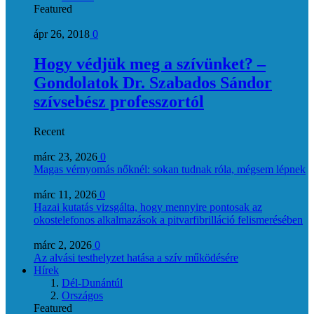
Featured
ápr 26, 2018
0
Hogy védjük meg a szívünket? –
Gondolatok Dr. Szabados Sándor
szívsebész professzortól
Recent
márc 23, 2026
0
Magas vérnyomás nőknél: sokan tudnak róla, mégsem lépnek
márc 11, 2026
0
Hazai kutatás vizsgálta, hogy mennyire pontosak az
okostelefonos alkalmazások a pitvarfibrilláció felismerésében
márc 2, 2026
0
Az alvási testhelyzet hatása a szív működésére
Hírek
Dél-Dunántúl
Országos
Featured