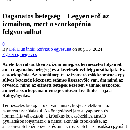
Daganatos betegség – Legyen erő az
izmaiban, mert a szarkopénia
felgyorsulhat
0
By
Dél-Dunántúli Szívklub egyesület
on
aug 15, 2024
Egészségmegőrzés
Az életkorral csökken az izomtömeg, ez természetes folyamat,
ám a daganatos betegség és a kezelések ezt felgyorsíthatják. Ez
a szarkopénia. Az izomtömeg és az izomerő csökkenésének egy
súlyos betegség közepette számos összetevője van, ám mind az
orvosok, mind az érintett betegek kezében vannak eszközök,
amivel a szarkopénia üteme jelentősen lassítható – írja a
Rákgyógyítás.
Természetes biológiai oka van annak, hogy az életkorral az
izomrendszer átalakul. Az öregedéssel járó anyagcsere- és
hormonális változások, a krónikus betegségekhez társuló
gyulladásos folyamatok, a fizikai aktivitás csökkenése, az
alacsonyabb fehérjebevitel és annak rosszabb hasznosulása egyaránt