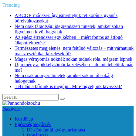
Trending
ABCDE‑módszer: így ismerhetjük fel korán a gyanús
bőrelváltozásokat
Nem csak fáradtság: idegrendszeri tünetek, amiket sokan
figyelmen kívül hagynak
Az egész érrendszer egy kézben – miért fontos az átfogó
állapotfelmérés?
Természetes megjelenés, nem feltűnő változás – mit várhatunk
ma az esztétikai kezelésektől?
Magas vérnyomás nőknél: sokan tudnak róla, mégsem lépnek
Új remény a pikkelysömör kezelésében – de mit tehetünk már
ma?
Nem csak aranyér: tünetek, amiket sokan túl sokáig
halogatnak
Tél után a bőrünk is megújul. Mire figyeljünk tavasszal?
Navigate
Kezdőlap
Egészségmegőrzés
Dél-Dunántúl gyógyturizmusa
Dohányzás