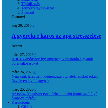
Táplálkozás
Természetgyógyászat
Életmód
Featured
aug 29, 2016
2
A gyerekre káros az apa stresszelése
Recent
márc 27, 2026
0
ABCDE‑módszer: így ismerhetjük fel korán a gyanús
bőrelváltozásokat
márc 26, 2026
0
Nem csak fáradtság: idegrendszeri tünetek, amiket sokan
figyelmen kívül hagynak
márc 25, 2026
0
Az egész érrendszer egy kézben – miért fontos az átfogó
állapotfelmérés?
Kardiológia
Cikkek