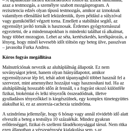
azaz a testmozgás, a személyre szabott mozgásprogram. A
rezisztencia edzés olyan típusú testmozgás, amikor az izmoknak
valamilyen ellenállást kell leküzdeniük, ilyen például a súlyzóval
vagy gumikötéllel végzett torna. Emellett a stabilitást segítő, az
egyensúlyt javító tornák is hasznosak. Érdemes gyógytornásszal
egyeztetni, de a mindennapokban is mindenki találhat rá alkalmat,
hogy többet mozogjon. Lehet az séta, kertészkedés, kerékpározás, a
lényeg, hogy minél kevesebb időt töltsön egy beteg ülve, passzívan
– javasolta Furka Andrea.
Kóros fogyás megállítása
Malnutríciónak nevezik az alultápláltság állapotát. Ez nem
soványságot jelent, hanem olyan hiányállapotot, amikor
egyensúlyzavar lép fel, tehát adott tápanyagból többet használ fel a
szervezet, mint amennyihez hozzájut vagy hasznosítani tud. Ha az
alultápláltság hosszabb időn át fennáll, s a fogyást okozó különféle
fizikai, biokémiai és lelki tényezők összeadódnak, illetve
gyulladásos tényezőkkel is kiegészülnek, egy komplex tünetegyüttes
alakulhat ki, ez az anorexia-cachexia szindróma.
A szindróma jellemzője, hogy 6 hónap vagy annál rövidebb idő alatt
elveszíti a beteg a testsúlya 10 százalékát. Mindez gyakran
erőtlenséggel, fizikai és szellemi fáradékonysággal társul. Nem ritka
ezen állapotban a vérszegénység kialakulása sem, s az