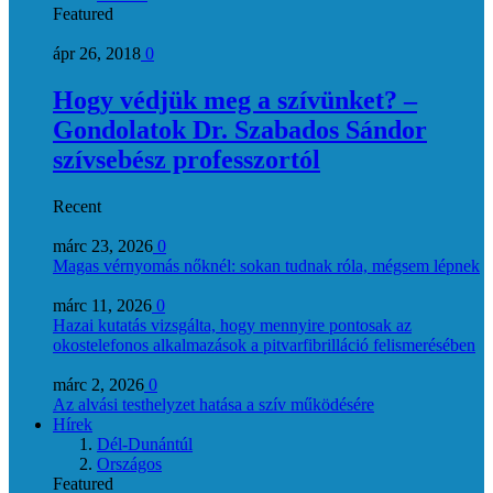
Featured
ápr 26, 2018
0
Hogy védjük meg a szívünket? –
Gondolatok Dr. Szabados Sándor
szívsebész professzortól
Recent
márc 23, 2026
0
Magas vérnyomás nőknél: sokan tudnak róla, mégsem lépnek
márc 11, 2026
0
Hazai kutatás vizsgálta, hogy mennyire pontosak az
okostelefonos alkalmazások a pitvarfibrilláció felismerésében
márc 2, 2026
0
Az alvási testhelyzet hatása a szív működésére
Hírek
Dél-Dunántúl
Országos
Featured