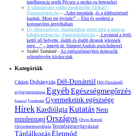
intelligencia segíti Pécsen a stroke-os betegeket
A világjárvány eddig megkímélte Afrikát? |
Pannondoktor.hu
-
„Adni mentünk, és a többszörösét
kaptuk. Most mi jövünk!” – Élni és segíteni a
koronavírus árnyékában
Új, életveszélyes, dizájnerdrog jelent meg a magyar
kábítószerpiacon | Pannondoktor.hu
-
„Levágod a fejét,
kettő nő helyette, újabb és újabb drogok jelennek
meg…” – interjú dr. Sümegi András pszichiáterrel
Szabó Tamásné
-
Az egészségügyben dolgozók
véleményére kíváncsiak
Kategóriák
Dél-Dunántúl
Dohányzás
Cikkek
Dél-Dunántúl
Egyéb
Egészségmegőrzés
gyógyturizmusa
Gyermekeink egészsége
Fogalomtár
Featured
Hírek
Kutatás
Kardiólgia
Nem
Országos
mindennapi
Orvos Kereső
Természetgyógyászat
Orvosmeteorológia
Életmód
Táplálkozás