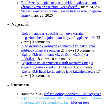
Természetes megjelenés, nem feltűnő változás – mit
várhatunk ma az esztétikai kezelésektől?
márc 24, 2026
Magas vérnyomás nőknél: sokan tudnak róla, mégsem
lépnek
márc 23, 2026
Népszerű
Epley-manőver: speciális tornagyakorlattal
megszüntethető a jóindulatú helyzetfüggő szédülés
23
views
|
0 comments
A baktériumok könnyen ellenállóvá válnak a jövő
antibiotikumaival szemben
21 views
|
0 comments
Egyre több nő dohányzik, és több közöttük a
tüdőrákos
18 views
|
0 comments
Nyitott hasfallal született kisfiút mentettek meg a
szegedi gyermekklinikán
17 views
|
0 comments
Egyre több fiatal kerül súlyos lelki krízishelyzetbe
17
views
|
0 comments
komment
Ramocsa Zita
-
Erősen dobog a szívem… Mit tegyek?
A pécsi "stroke-hálózat" akár a teljes dunántúli régióra
kiterjeszthető | Pannondoktor.hu
-
Mesterséges