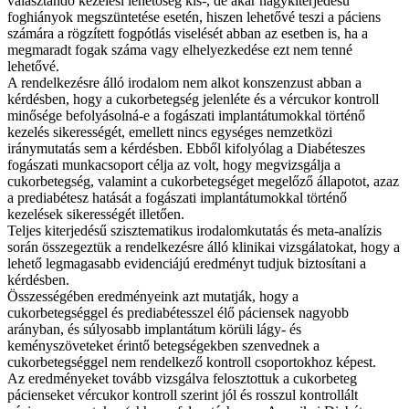
választandó kezelési lehetőség kis-, de akár nagykiterjedésű
foghiányok megszüntetése esetén, hiszen lehetővé teszi a páciens
számára a rögzített fogpótlás viselését abban az esetben is, ha a
megmaradt fogak száma vagy elhelyezkedése ezt nem tenné
lehetővé.
A rendelkezésre álló irodalom nem alkot konszenzust abban a
kérdésben, hogy a cukorbetegség jelenléte és a vércukor kontroll
minősége befolyásolná-e a fogászati implantátumokkal történő
kezelés sikerességét, emellett nincs egységes nemzetközi
iránymutatás sem a kérdésben. Ebből kifolyólag a Diabéteszes
fogászati munkacsoport célja az volt, hogy megvizsgálja a
cukorbetegség, valamint a cukorbetegséget megelőző állapotot, azaz
a prediabétesz hatását a fogászati implantátumokkal történő
kezelések sikerességét illetően.
Teljes kiterjedésű szisztematikus irodalomkutatás és meta-analízis
során összegeztük a rendelkezésre álló klinikai vizsgálatokat, hogy a
lehető legmagasabb evidenciájú eredményt tudjuk biztosítani a
kérdésben.
Összességében eredményeink azt mutatják, hogy a
cukorbetegséggel és prediabétesszel élő páciensek nagyobb
arányban, és súlyosabb implantátum körüli lágy- és
keményszöveteket érintő betegségekben szenvednek a
cukorbetegséggel nem rendelkező kontroll csoportokhoz képest.
Az eredményeket tovább vizsgálva felosztottuk a cukorbeteg
pácienseket vércukor kontroll szerint jól és rosszul kontrollált