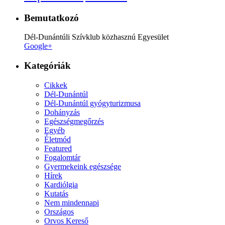
Bemutatkozó
Dél-Dunántúli Szívklub közhasznú Egyesület
Google+
Kategóriák
Cikkek
Dél-Dunántúl
Dél-Dunántúl gyógyturizmusa
Dohányzás
Egészségmegőrzés
Egyéb
Életmód
Featured
Fogalomtár
Gyermekeink egészsége
Hírek
Kardiólgia
Kutatás
Nem mindennapi
Országos
Orvos Kereső