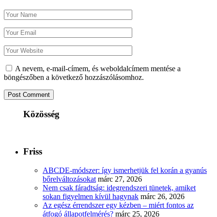
A nevem, e-mail-címem, és weboldalcímem mentése a
böngészőben a következő hozzászólásomhoz.
Közösség
Friss
ABCDE‑módszer: így ismerhetjük fel korán a gyanús
bőrelváltozásokat
márc 27, 2026
Nem csak fáradtság: idegrendszeri tünetek, amiket
sokan figyelmen kívül hagynak
márc 26, 2026
Az egész érrendszer egy kézben – miért fontos az
átfogó állapotfelmérés?
márc 25, 2026