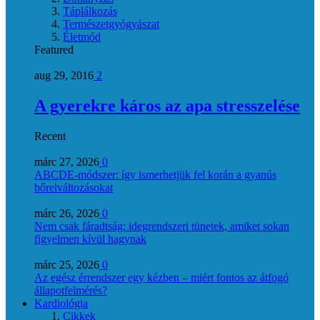
Táplálkozás
Természetgyógyászat
Életmód
Featured
aug 29, 2016
2
A gyerekre káros az apa stresszelése
Recent
márc 27, 2026
0
ABCDE‑módszer: így ismerhetjük fel korán a gyanús
bőrelváltozásokat
márc 26, 2026
0
Nem csak fáradtság: idegrendszeri tünetek, amiket sokan
figyelmen kívül hagynak
márc 25, 2026
0
Az egész érrendszer egy kézben – miért fontos az átfogó
állapotfelmérés?
Kardiológia
Cikkek