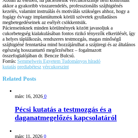
Abban az esetben, ha pácienseink vércukorszintje nem kontrollált
akkor a gyakoribb visszarendelés, professzionális szájhigiénés
kezelés, valamint instruálás és motiválás szükséges ahhoz, hogy a
fogágy és/vagy implantátumok körüli szövetek gyulladásos
megbetegedéseinek az esélyét csökkentsük.
Pácienseinknek minden körülmények között javasoljuk a
cukorbetegség kialakulásában fontos rizikó tényezők elkerülését, így
a helyes táplálkozás, rendszeres testmozgás, magas minőségű
szájhigiéné fenntartása mind hozzájárulhat a szájüregi és az általános
egészség hosszantartó megőrzéséhez – fogalmazott
összefoglalójában dr. Bencze Bulcsú.
Forrás:
Semmelweis Egyetem Tudományos híradó
kutatás
prediabétesz
vércukorszint
Related
Posts
márc 16, 2026
0
Pécsi kutatás a testmozgás és a
daganatmegelőzés kapcsolatáról
márc 11, 2026
0