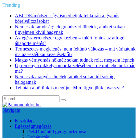
Trending
ABCDE‑módszer: így ismerhetjük fel korán a gyanús
bőrelváltozásokat
Nem csak fáradtság: idegrendszeri tünetek, amiket sokan
figyelmen kívül hagynak
Az egész érrendszer egy kézben – miért fontos az átfogó
állapotfelmérés?
Természetes megjelenés, nem feltűnő változás – mit várhatunk
ma az esztétikai kezelésektől?
Magas vérnyomás nőknél: sokan tudnak róla, mégsem lépnek
Új remény a pikkelysömör kezelésében – de mit tehetünk már
ma?
Nem csak aranyér: tünetek, amiket sokan túl sokáig
halogatnak
Tél után a bőrünk is megújul. Mire figyeljünk tavasszal?
Navigate
Kezdőlap
Egészségmegőrzés
Dél-Dunántúl gyógyturizmusa
Dohányzás