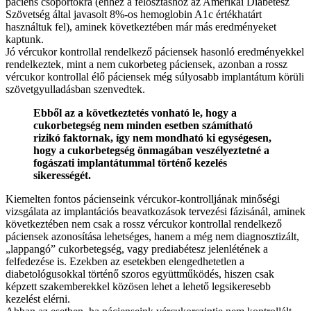
páciens csoportokra (ehhez a felosztáshoz az Amerikai Diabétesz
Szövetség által javasolt 8%-os hemoglobin A1c értékhatárt
használtuk fel), aminek következtében már más eredményeket
kaptunk.
Jó vércukor kontrollal rendelkező páciensek hasonló eredményekkel
rendelkeztek, mint a nem cukorbeteg páciensek, azonban a rossz
vércukor kontrollal élő páciensek még súlyosabb implantátum körüli
szövetgyulladásban szenvedtek.
Ebből az a következtetés vonható le, hogy a
cukorbetegség nem minden esetben számítható
rizikó faktornak, így nem mondható ki egységesen,
hogy a cukorbetegség önmagában veszélyeztetné a
fogászati implantátummal történő kezelés
sikerességét.
Kiemelten fontos pácienseink vércukor-kontrolljának minőségi
vizsgálata az implantációs beavatkozások tervezési fázisánál, aminek
következtében nem csak a rossz vércukor kontrollal rendelkező
páciensek azonosítása lehetséges, hanem a még nem diagnosztizált,
„lappangó” cukorbetegség, vagy prediabétesz jelenlétének a
felfedezése is. Ezekben az esetekben elengedhetetlen a
diabetológusokkal történő szoros együttműködés, hiszen csak
képzett szakemberekkel közösen lehet a lehető legsikeresebb
kezelést elérni.