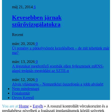
máj 21, 2014
6
Kevesebben járnak
szűrővizsgálatokra
Recent
márc 20, 2026
0
Új remény a pikkelysömör kezelésében – de mit tehetünk már
ma?
márc 13, 2026
0
A légutakat megfertőző gombák ellen fejlesztenek mRNS-
alapú terápiás megoldást az SZTE-n
márc 12, 2026
0
Alvás világnapja – Nemzetközi összefogás a jobb alvásért
Nem mindennapi
Fogalomtár
Orvos Kereső
You are at:
Home
»
Egyéb
»
A rosszul kontrollált vércukorszint és a
prediabétesz növelheti a fogászati implantátumok körüli szövetek