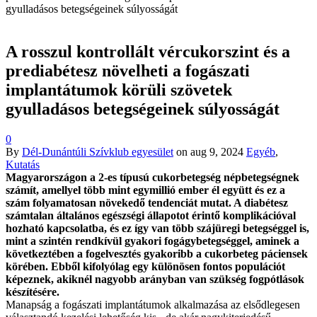
gyulladásos betegségeinek súlyosságát
A rosszul kontrollált vércukorszint és a
prediabétesz növelheti a fogászati
implantátumok körüli szövetek
gyulladásos betegségeinek súlyosságát
0
By
Dél-Dunántúli Szívklub egyesület
on
aug 9, 2024
Egyéb
,
Kutatás
Magyarországon a 2-es típusú cukorbetegség népbetegségnek
számít, amellyel több mint egymillió ember él együtt és ez a
szám folyamatosan növekedő tendenciát mutat. A diabétesz
számtalan általános egészségi állapotot érintő komplikációval
hozható kapcsolatba, és ez így van több szájüregi betegséggel is,
mint a szintén rendkívül gyakori fogágybetegséggel, aminek a
következtében a fogelvesztés gyakoribb a cukorbeteg páciensek
körében. Ebből kifolyólag egy különösen fontos populációt
képeznek, akiknél nagyobb arányban van szükség fogpótlások
készítésére.
Manapság a fogászati implantátumok alkalmazása az elsődlegesen