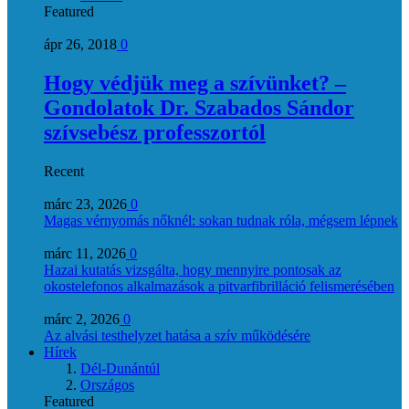
Featured
ápr 26, 2018
0
Hogy védjük meg a szívünket? –
Gondolatok Dr. Szabados Sándor
szívsebész professzortól
Recent
márc 23, 2026
0
Magas vérnyomás nőknél: sokan tudnak róla, mégsem lépnek
márc 11, 2026
0
Hazai kutatás vizsgálta, hogy mennyire pontosak az
okostelefonos alkalmazások a pitvarfibrilláció felismerésében
márc 2, 2026
0
Az alvási testhelyzet hatása a szív működésére
Hírek
Dél-Dunántúl
Országos
Featured