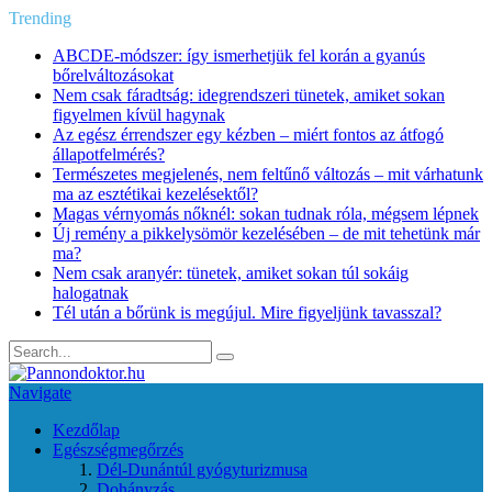
Trending
ABCDE‑módszer: így ismerhetjük fel korán a gyanús
bőrelváltozásokat
Nem csak fáradtság: idegrendszeri tünetek, amiket sokan
figyelmen kívül hagynak
Az egész érrendszer egy kézben – miért fontos az átfogó
állapotfelmérés?
Természetes megjelenés, nem feltűnő változás – mit várhatunk
ma az esztétikai kezelésektől?
Magas vérnyomás nőknél: sokan tudnak róla, mégsem lépnek
Új remény a pikkelysömör kezelésében – de mit tehetünk már
ma?
Nem csak aranyér: tünetek, amiket sokan túl sokáig
halogatnak
Tél után a bőrünk is megújul. Mire figyeljünk tavasszal?
Navigate
Kezdőlap
Egészségmegőrzés
Dél-Dunántúl gyógyturizmusa
Dohányzás