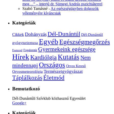
meg…” – interjú dr. Sümegi András pszichiáterrel
Szabó Tamásné
-
Az egészségügyben dolgozók
véleményére kíváncsiak
Kategóriák
Dél-Dunántúl
Dohányzás
Cikkek
Dél-Dunántúl
Egyéb
Egészségmegőrzés
gyógyturizmusa
Gyermekeink egészsége
Fogalomtár
Featured
Hírek
Kutatás
Kardiólgia
Nem
Országos
mindennapi
Orvos Kereső
Természetgyógyászat
Orvosmeteorológia
Életmód
Táplálkozás
Bemutatkozó
Dél-Dunántúli Szívklub közhasznú Egyesület
Google+
Kategóriák