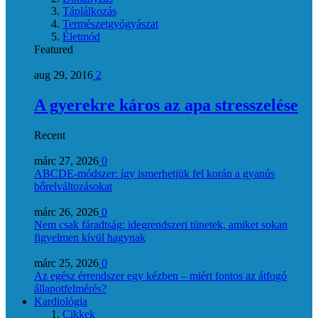
Táplálkozás
Természetgyógyászat
Életmód
Featured
aug 29, 2016
2
A gyerekre káros az apa stresszelése
Recent
márc 27, 2026
0
ABCDE‑módszer: így ismerhetjük fel korán a gyanús
bőrelváltozásokat
márc 26, 2026
0
Nem csak fáradtság: idegrendszeri tünetek, amiket sokan
figyelmen kívül hagynak
márc 25, 2026
0
Az egész érrendszer egy kézben – miért fontos az átfogó
állapotfelmérés?
Kardiológia
Cikkek