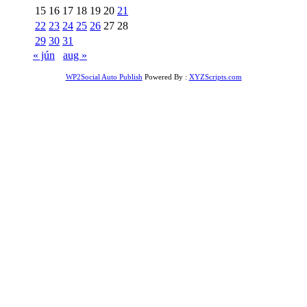
15
16
17
18
19
20
21
22
23
24
25
26
27
28
29
30
31
« jún
aug »
WP2Social Auto Publish
Powered By :
XYZScripts.com