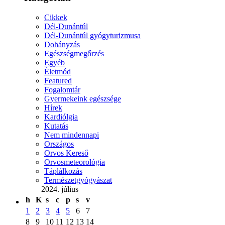
Cikkek
Dél-Dunántúl
Dél-Dunántúl gyógyturizmusa
Dohányzás
Egészségmegőrzés
Egyéb
Életmód
Featured
Fogalomtár
Gyermekeink egészsége
Hírek
Kardiólgia
Kutatás
Nem mindennapi
Országos
Orvos Kereső
Orvosmeteorológia
Táplálkozás
Természetgyógyászat
2024. július
h
K
s
c
p
s
v
1
2
3
4
5
6
7
8
9
10
11
12
13
14