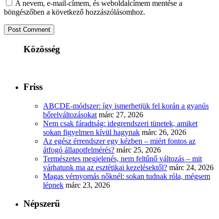
A nevem, e-mail-címem, és weboldalcímem mentése a
böngészőben a következő hozzászólásomhoz.
Közösség
Friss
ABCDE‑módszer: így ismerhetjük fel korán a gyanús
bőrelváltozásokat
márc 27, 2026
Nem csak fáradtság: idegrendszeri tünetek, amiket
sokan figyelmen kívül hagynak
márc 26, 2026
Az egész érrendszer egy kézben – miért fontos az
átfogó állapotfelmérés?
márc 25, 2026
Természetes megjelenés, nem feltűnő változás – mit
várhatunk ma az esztétikai kezelésektől?
márc 24, 2026
Magas vérnyomás nőknél: sokan tudnak róla, mégsem
lépnek
márc 23, 2026
Népszerű