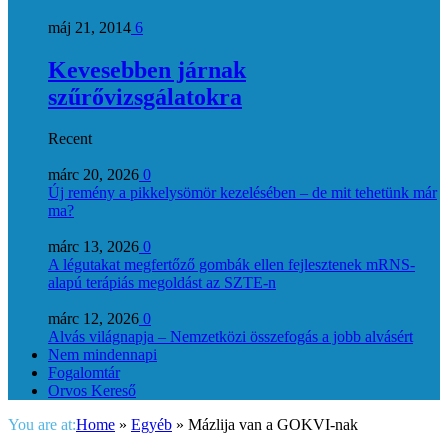
máj 21, 2014
6
Kevesebben járnak
szűrővizsgálatokra
Recent
márc 20, 2026
0
Új remény a pikkelysömör kezelésében – de mit tehetünk már
ma?
márc 13, 2026
0
A légutakat megfertőző gombák ellen fejlesztenek mRNS-
alapú terápiás megoldást az SZTE-n
márc 12, 2026
0
Alvás világnapja – Nemzetközi összefogás a jobb alvásért
Nem mindennapi
Fogalomtár
Orvos Kereső
You are at:
Home
»
Egyéb
»
Mázlija van a GOKVI-nak