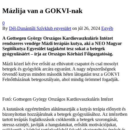
Mázlija van a GOKVI-nak
0
By
Dél-Dunántúli Szívklub egyesület
on
júl 26, 2024
Egyéb
A Gottsegen György Országos Kardiovaszkuláris Intézet
rendszeres vendége Mázli terápiás kutya, aki a NEO Magyar
Segítőkutya Egyesület tagjaként tesz sokat a betegek
gyógyulásáért – írja az Országos Kórházi Főigazgatóság.
Mázli közel két éve erősíti az elhivatott csapatot és csal mosolyt
betegek és gyógyítók arcára egyaránt. A nagy népszerűségnek
örvendő kutyus minden második héten látogatást tesz a GOKVI
Felnőttházának betegosztályain, ahol mindig örömmel fogadják.
Fotó: Gottsegen György Országos Kardiovaszkuláris Intézet
A kutatások egyértelműen alátámasztják a kutyás terápia előnyeit és
bizonyítottan hozzájárulnak a betegek gyógyulásához. Az intézetben
tartott terápiás foglalkozások csökkentik a betegek szorongását,
stressz-szintjét, javítják a hangulatukat, erősítik motivációjukat,
csökkentik a kórházi tartózkodásból fakadó elszigeteltség érzését és