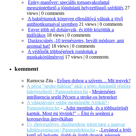
Epley-manőver: speciális tornagyakorlattal
megszüntethető a jóindulatú helyzetfüggő szédülés
27
views
|
0 comments
A baktériumok könnyen ellenállóvá válnak a jövő
antibiotikumaival szemben
21 views
|
0 comments
Egyre több nő dohányzik, és több közöttük a
tüdőrákos
18 views
|
0 comments
Darázscsípés -10 természetes, bevált módszer, ami
azonnal hat!
18 views
|
0 comments
A védőnők többségének romlottak a
munkakörülményei
17 views
|
0 comments
komment
Ramocsa Zita
-
Erősen dobog a szívem… Mit tegyek?
A pécsi "stroke-hálózat" akár a teljes dunántúli régióra
kiterjeszthető | Pannondoktor.hu
-
Mesterséges
intelligencia segíti Pécsen a stroke-os betegeket
A világjárvány eddig megkímélte Afrikát? |
Pannondoktor.hu
-
„Adni mentünk, és a többszörösét
kaptuk. Most mi jövünk!” – Élni és segíteni a
koronavírus árnyékában
Új, életveszélyes, dizájnerdrog jelent meg a magyar
kábítószerpiacon | Pannondoktor.hu
-
„Levágod a fejét,
kettő nő helyette, újabb és újabb drogok jelennek