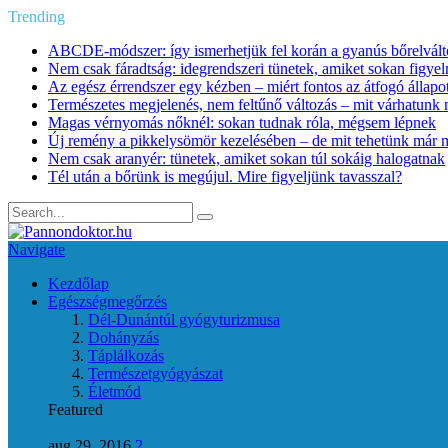
Trending
ABCDE‑módszer: így ismerhetjük fel korán a gyanús bőrelvált
Nem csak fáradtság: idegrendszeri tünetek, amiket sokan figye
Az egész érrendszer egy kézben – miért fontos az átfogó állapo
Természetes megjelenés, nem feltűnő változás – mit várhatunk m
Magas vérnyomás nőknél: sokan tudnak róla, mégsem lépnek
Új remény a pikkelysömör kezelésében – de mit tehetünk már 
Nem csak aranyér: tünetek, amiket sokan túl sokáig halogatnak
Tél után a bőrünk is megújul. Mire figyeljünk tavasszal?
Navigate
Kezdőlap
Egészségmegőrzés
Dél-Dunántúl gyógyturizmusa
Dohányzás
Táplálkozás
Természetgyógyászat
Életmód
Featured
aug 29, 2016
2