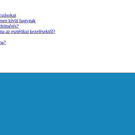
ozásokat
lmen kívül hagynak
tfelmérés?
a az esztétikai kezelésektől?
ma?