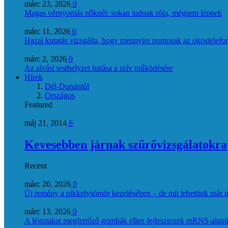
márc 23, 2026
0
Magas vérnyomás nőknél: sokan tudnak róla, mégsem lépnek
márc 11, 2026
0
Hazai kutatás vizsgálta, hogy mennyire pontosak az okostelefon
márc 2, 2026
0
Az alvási testhelyzet hatása a szív működésére
Hírek
Dél-Dunántúl
Országos
Featured
máj 21, 2014
6
Kevesebben járnak szűrővizsgálatokra
Recent
márc 20, 2026
0
Új remény a pikkelysömör kezelésében – de mit tehetünk már 
márc 13, 2026
0
A légutakat megfertőző gombák ellen fejlesztenek mRNS-alapú