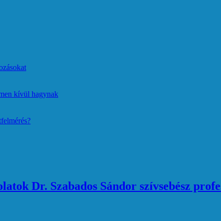
ozásokat
lmen kívül hagynak
tfelmérés?
atok Dr. Szabados Sándor szívsebész profe