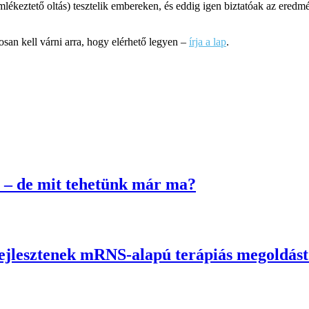
ztető oltás) tesztelik embereken, és eddig igen biztatóak az eredmény
san kell várni arra, hogy elérhető legyen –
írja a lap
.
 – de mit tehetünk már ma?
fejlesztenek mRNS-alapú terápiás megoldás