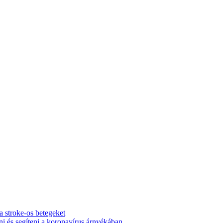
 a stroke-os betegeket
i és segíteni a koronavírus árnyékában