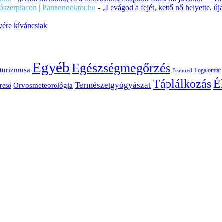
ítószerpiacon | Pannondoktor.hu
-
„Levágod a fejét, kettő nő helyette, 
ére kíváncsiak
Egyéb
Egészségmegőrzés
turizmusa
Fogalomtár
Featured
É
Táplálkozás
Természetgyógyászat
Orvosmeteorológia
reső