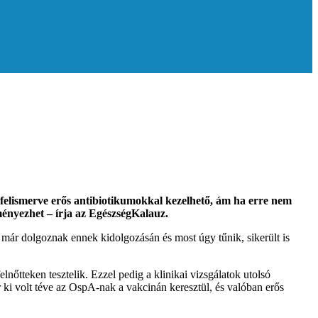
felismerve erős antibiotikumokkal kezelhető, ám ha erre nem
ményezhet – írja az EgészségKalauz.
 már dolgoznak ennek kidolgozásán és most úgy tűnik, sikerült is
nőtteken tesztelik. Ezzel pedig a klinikai vizsgálatok utolsó
r ki volt téve az OspA-nak a vakcinán keresztül, és valóban erős