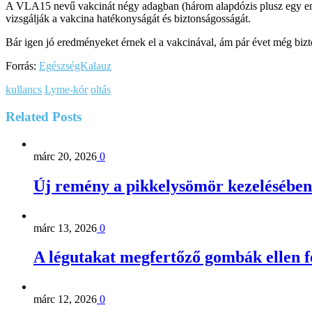
A VLA15 nevű vakcinát négy adagban (három alapdózis plusz egy emléke
vizsgálják a vakcina hatékonyságát és biztonságosságát.
Bár igen jó eredményeket érnek el a vakcinával, ám pár évet még bizto
Forrás:
EgészségKalauz
kullancs
Lyme-kór
oltás
Related
Posts
márc 20, 2026
0
Új remény a pikkelysömör kezelésében
márc 13, 2026
0
A légutakat megfertőző gombák ellen 
márc 12, 2026
0