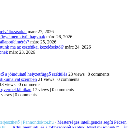
elváltozásokat
márc 27, 2026
n figyelmen kívül hagynak
márc 26, 2026
állapotfelmérés?
márc 25, 2026
tunk ma az esztétikai kezelésektől?
márc 24, 2026
épnek
márc 23, 2026
tő a jóindulatú helyzetfüggő szédülés
23 views
|
0 comments
iotikumaival szemben
21 views
|
0 comments
18 views
|
0 comments
di gyermekklinikán
17 views
|
0 comments
 views
|
0 comments
iterjeszthető | Pannondoktor.hu
-
Mesterséges intelligencia segíti Pécsen
r.hu
-
„Adni mentünk, és a többszörösét kaptuk. Most mi jövünk!” – Éln