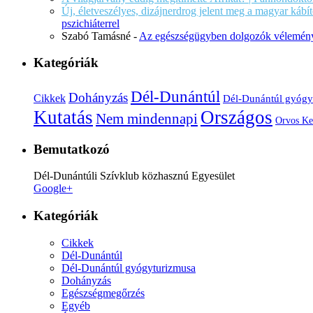
Új, életveszélyes, dizájnerdrog jelent meg a magyar káb
pszichiáterrel
Szabó Tamásné
-
Az egészségügyben dolgozók vélemény
Kategóriák
Dél-Dunántúl
Dohányzás
Cikkek
Dél-Dunántúl gyógy
Kutatás
Országos
Nem mindennapi
Orvos Ke
Bemutatkozó
Dél-Dunántúli Szívklub közhasznú Egyesület
Google+
Kategóriák
Cikkek
Dél-Dunántúl
Dél-Dunántúl gyógyturizmusa
Dohányzás
Egészségmegőrzés
Egyéb