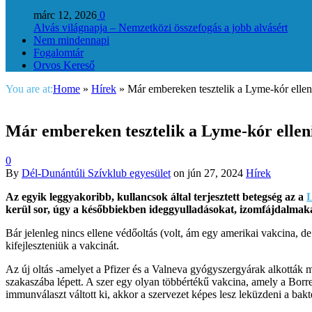
márc 12, 2026
0
Alvás világnapja – Nemzetközi összefogás a jobb alvásért
Nem mindennapi
Fogalomtár
Orvos Kereső
You are at:
Home
»
Hírek
»
Már embereken tesztelik a Lyme-kór ellen
Már embereken tesztelik a Lyme-kór ellen
0
By
Dél-Dunántúli Szívklub egyesület
on
jún 27, 2024
Hírek
Az egyik leggyakoribb, kullancsok által terjesztett betegség az a
L
kerül sor, úgy a későbbiekben ideggyulladásokat, izomfájdalmaka
Bár jelenleg nincs ellene védőoltás (volt, ám egy amerikai vakcina, 
kifejleszteniük a vakcinát.
Az új oltás -amelyet a Pfizer és a Valneva gyógyszergyárak alkották me
szakaszába lépett. A szer egy olyan többértékű vakcina, amely a Borre
immunválaszt váltott ki, akkor a szervezet képes lesz leküzdeni a bakt