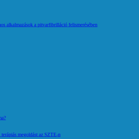
os alkalmazások a pitvarfibrilláció felismerésében
ma?
 terápiás megoldást az SZTE-n