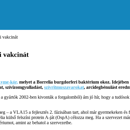
i vakcinát
i vakcinát
yme-kór,
melyet a Borrelia burgdorferi baktérium okoz. Idejében 
t, szívizomgyulladást,
szívritmuszavarokat
, arcidegbénulást ered
de a gyártók 2002-ben kivonták a forgalomból) ám jó hír, hogy a tudósok
g – a VLA15 a fejlesztés 2. fázisában tart, ahol már gyermekeken és fel
lia külső felszíni protein A-ját (OspA) célozza meg. Ha a szervezet má
ériumot, amint az behatol a szervezetbe.