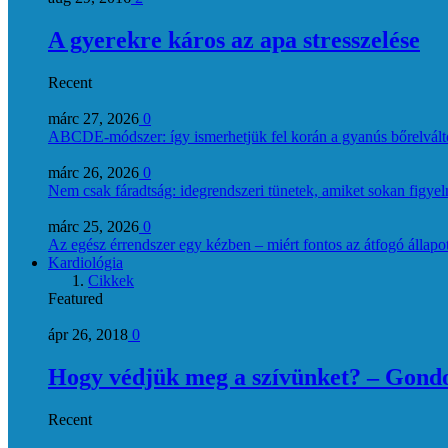
A gyerekre káros az apa stresszelése
Recent
márc 27, 2026
0
ABCDE‑módszer: így ismerhetjük fel korán a gyanús bőrelvált
márc 26, 2026
0
Nem csak fáradtság: idegrendszeri tünetek, amiket sokan figye
márc 25, 2026
0
Az egész érrendszer egy kézben – miért fontos az átfogó állapo
Kardiológia
Cikkek
Featured
ápr 26, 2018
0
Hogy védjük meg a szívünket? – Gondol
Recent