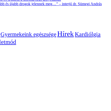
újabb és újabb drogok jelennek meg…” – interjú dr. Sümegi András
Hírek
Gyermekeink egészsége
Kardiólgia
letmód