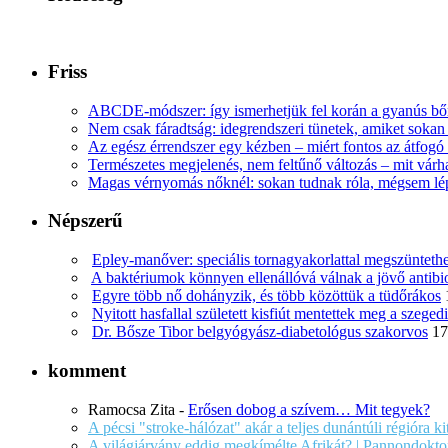
Friss
ABCDE‑módszer: így ismerhetjük fel korán a gyanús bőr
Nem csak fáradtság: idegrendszeri tünetek, amiket soka
Az egész érrendszer egy kézben – miért fontos az átfogó 
Természetes megjelenés, nem feltűnő változás – mit várha
Magas vérnyomás nőknél: sokan tudnak róla, mégsem l
Népszerű
Epley-manőver: speciális tornagyakorlattal megszüntethe
A baktériumok könnyen ellenállóvá válnak a jövő antib
Egyre több nő dohányzik, és több közöttük a tüdőrákos
Nyitott hasfallal született kisfiút mentettek meg a szege
Dr. Bősze Tibor belgyógyász-diabetológus szakorvos
17
komment
Ramocsa Zita
-
Erősen dobog a szívem… Mit tegyek?
A pécsi "stroke-hálózat" akár a teljes dunántúli régióra k
A világjárvány eddig megkímélte Afrikát? | Pannondokto