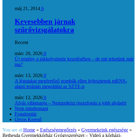
máj 21, 2014
6
Kevesebben járnak
szűrővizsgálatokra
Recent
márc 20, 2026
0
Új remény a pikkelysömör kezelésében – de mit tehetünk már
ma?
márc 13, 2026
0
A légutakat megfertőző gombák ellen fejlesztenek mRNS-
alapú terápiás megoldást az SZTE-n
márc 12, 2026
0
Alvás világnapja – Nemzetközi összefogás a jobb alvásért
Nem mindennapi
Fogalomtár
Orvos Kereső
You are at:
Home
»
Egészségmegőrzés
»
Gyermekeink egészsége
»
Bethesda Gyermekkórház Gyógyszerészet – Videó a kórházi-