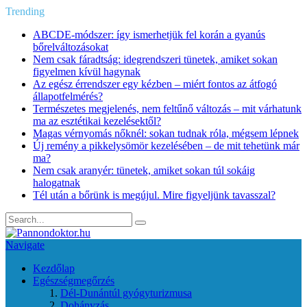
Trending
ABCDE‑módszer: így ismerhetjük fel korán a gyanús
bőrelváltozásokat
Nem csak fáradtság: idegrendszeri tünetek, amiket sokan
figyelmen kívül hagynak
Az egész érrendszer egy kézben – miért fontos az átfogó
állapotfelmérés?
Természetes megjelenés, nem feltűnő változás – mit várhatunk
ma az esztétikai kezelésektől?
Magas vérnyomás nőknél: sokan tudnak róla, mégsem lépnek
Új remény a pikkelysömör kezelésében – de mit tehetünk már
ma?
Nem csak aranyér: tünetek, amiket sokan túl sokáig
halogatnak
Tél után a bőrünk is megújul. Mire figyeljünk tavasszal?
Navigate
Kezdőlap
Egészségmegőrzés
Dél-Dunántúl gyógyturizmusa
Dohányzás