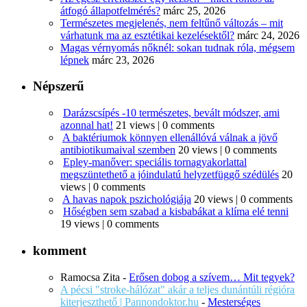
átfogó állapotfelmérés?
márc 25, 2026
Természetes megjelenés, nem feltűnő változás – mit
várhatunk ma az esztétikai kezelésektől?
márc 24, 2026
Magas vérnyomás nőknél: sokan tudnak róla, mégsem
lépnek
márc 23, 2026
Népszerű
Darázscsípés -10 természetes, bevált módszer, ami
azonnal hat!
21 views
|
0 comments
A baktériumok könnyen ellenállóvá válnak a jövő
antibiotikumaival szemben
20 views
|
0 comments
Epley-manőver: speciális tornagyakorlattal
megszüntethető a jóindulatú helyzetfüggő szédülés
20
views
|
0 comments
A havas napok pszichológiája
20 views
|
0 comments
Hőségben sem szabad a kisbabákat a klíma elé tenni
19 views
|
0 comments
komment
Ramocsa Zita
-
Erősen dobog a szívem… Mit tegyek?
A pécsi "stroke-hálózat" akár a teljes dunántúli régióra
kiterjeszthető | Pannondoktor.hu
-
Mesterséges