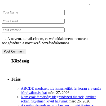
A nevem, e-mail-címem, és weboldalcímem mentése a
böngészőben a következő hozzászólásomhoz.
Közösség
Friss
ABCDE‑módszer: így ismerhetjük fel korán a gyanús
bőrelváltozásokat
márc 27, 2026
Nem csak fáradtság: idegrendszeri tünetek, amiket
sokan figyelmen kívül hagynak
márc 26, 2026
Az egész érrendszer egy kézben – miért fontos az