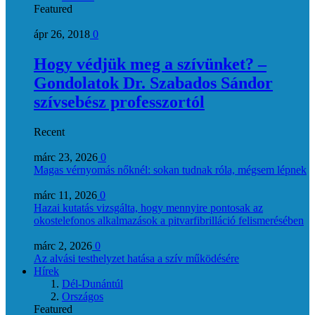
Featured
ápr 26, 2018
0
Hogy védjük meg a szívünket? –
Gondolatok Dr. Szabados Sándor
szívsebész professzortól
Recent
márc 23, 2026
0
Magas vérnyomás nőknél: sokan tudnak róla, mégsem lépnek
márc 11, 2026
0
Hazai kutatás vizsgálta, hogy mennyire pontosak az
okostelefonos alkalmazások a pitvarfibrilláció felismerésében
márc 2, 2026
0
Az alvási testhelyzet hatása a szív működésére
Hírek
Dél-Dunántúl
Országos
Featured