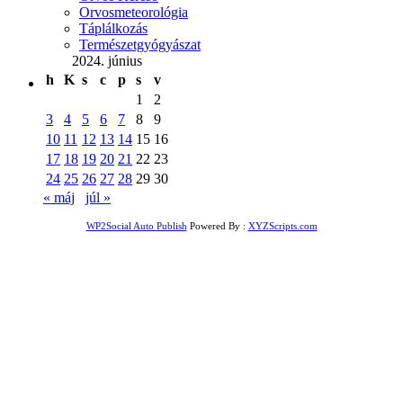
Orvosmeteorológia
Táplálkozás
Természetgyógyászat
2024. június
h
K
s
c
p
s
v
1
2
3
4
5
6
7
8
9
10
11
12
13
14
15
16
17
18
19
20
21
22
23
24
25
26
27
28
29
30
« máj
júl »
WP2Social Auto Publish
Powered By :
XYZScripts.com