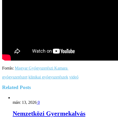
Forrás:
Magyar Gyógyszerészi Kamara
gyógyszerészet
klinikai gyógyszerészek
videó
Related
Posts
márc 13, 2026
0
Nemzetközi Gyermekalvás