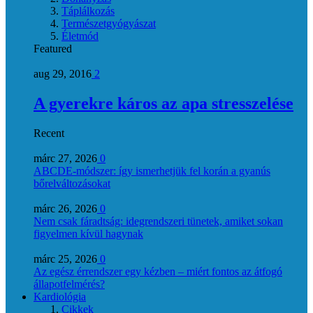
Táplálkozás
Természetgyógyászat
Életmód
Featured
aug 29, 2016
2
A gyerekre káros az apa stresszelése
Recent
márc 27, 2026
0
ABCDE‑módszer: így ismerhetjük fel korán a gyanús
bőrelváltozásokat
márc 26, 2026
0
Nem csak fáradtság: idegrendszeri tünetek, amiket sokan
figyelmen kívül hagynak
márc 25, 2026
0
Az egész érrendszer egy kézben – miért fontos az átfogó
állapotfelmérés?
Kardiológia
Cikkek