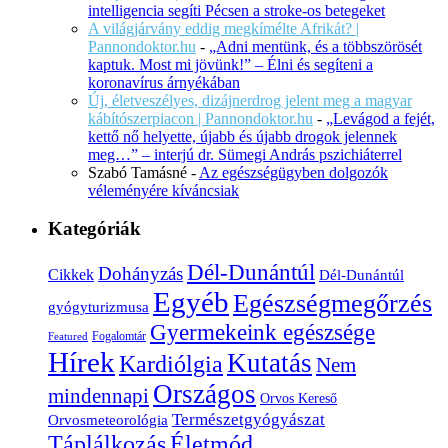
intelligencia segíti Pécsen a stroke-os betegeket
A világjárvány eddig megkímélte Afrikát? |
Pannondoktor.hu
-
„Adni mentünk, és a többszörösét
kaptuk. Most mi jövünk!” – Élni és segíteni a
koronavírus árnyékában
Új, életveszélyes, dizájnerdrog jelent meg a magyar
kábítószerpiacon | Pannondoktor.hu
-
„Levágod a fejét,
kettő nő helyette, újabb és újabb drogok jelennek
meg…” – interjú dr. Sümegi András pszichiáterrel
Szabó Tamásné
-
Az egészségügyben dolgozók
véleményére kíváncsiak
Kategóriák
Dél-Dunántúl
Dohányzás
Cikkek
Dél-Dunántúl
Egyéb
Egészségmegőrzés
gyógyturizmusa
Gyermekeink egészsége
Fogalomtár
Featured
Hírek
Kutatás
Kardiólgia
Nem
Országos
mindennapi
Orvos Kereső
Természetgyógyászat
Orvosmeteorológia
Életmód
Táplálkozás