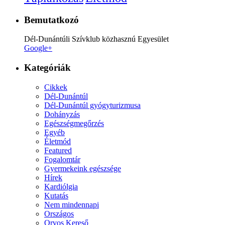
Bemutatkozó
Dél-Dunántúli Szívklub közhasznú Egyesület
Google+
Kategóriák
Cikkek
Dél-Dunántúl
Dél-Dunántúl gyógyturizmusa
Dohányzás
Egészségmegőrzés
Egyéb
Életmód
Featured
Fogalomtár
Gyermekeink egészsége
Hírek
Kardiólgia
Kutatás
Nem mindennapi
Országos
Orvos Kereső