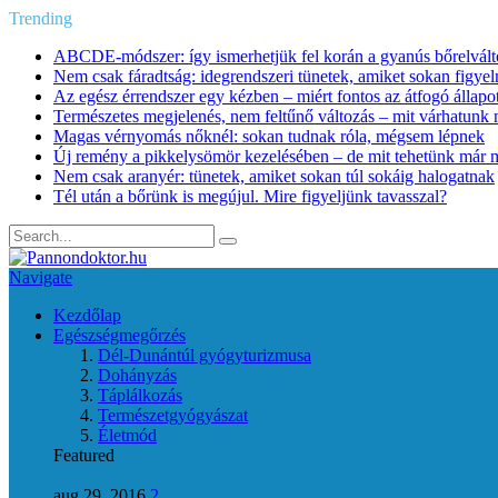
Trending
ABCDE‑módszer: így ismerhetjük fel korán a gyanús bőrelvált
Nem csak fáradtság: idegrendszeri tünetek, amiket sokan figye
Az egész érrendszer egy kézben – miért fontos az átfogó állapo
Természetes megjelenés, nem feltűnő változás – mit várhatunk m
Magas vérnyomás nőknél: sokan tudnak róla, mégsem lépnek
Új remény a pikkelysömör kezelésében – de mit tehetünk már 
Nem csak aranyér: tünetek, amiket sokan túl sokáig halogatnak
Tél után a bőrünk is megújul. Mire figyeljünk tavasszal?
Navigate
Kezdőlap
Egészségmegőrzés
Dél-Dunántúl gyógyturizmusa
Dohányzás
Táplálkozás
Természetgyógyászat
Életmód
Featured
aug 29, 2016
2