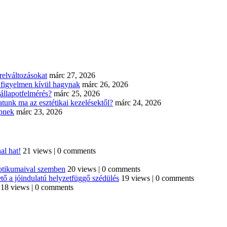
elváltozásokat
márc 27, 2026
n figyelmen kívül hagynak
márc 26, 2026
állapotfelmérés?
márc 25, 2026
tunk ma az esztétikai kezelésektől?
márc 24, 2026
épnek
márc 23, 2026
al hat!
21 views
|
0 comments
iotikumaival szemben
20 views
|
0 comments
tő a jóindulatú helyzetfüggő szédülés
19 views
|
0 comments
18 views
|
0 comments