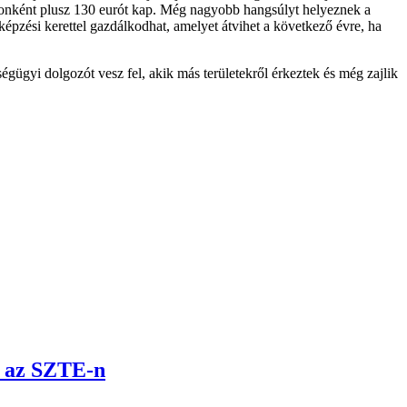
latonként plusz 130 eurót kap. Még nagyobb hangsúlyt helyeznek a
épzési kerettel gazdálkodhat, amelyet átvihet a következő évre, ha
gügyi dolgozót vesz fel, akik más területekről érkeztek és még zajlik
t az SZTE-n