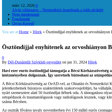
márc 12, 2026
0
Alvás világnapja – Nemzetközi összefogás a jobb alvásért
Nem mindennapi
Fogalomtár
Orvos Kereső
You are at:
Home
»
Hírek
»
Ösztöndíjjal enyhítenek az orvoshiányon
Ösztöndíjjal enyhítenek az orvoshiányon 
0
By
Dél-Dunántúli Szívklub egyesület
on
jan 31, 2024
Hírek
Havi ezer eurós ösztöndíjjal támogatja a Bécsi Kórházszövetség a
intézményében dolgoznak. Így szeretnék biztosítani az utánpótlá
A Bécsi Kórházszövetség az OeAD-vel, az Oktatási és Nemzetközi Kap
jelentkezhetnek bizonyos szakterületek szakorvosjelöltjei, ha vállal
nyári szemesztere alatt 50 ösztöndíjat ítélnek oda. A támogatásra oly
ortopédusok és traumatológusok vagy radiológusok lesznek, vagy klini
száma Bécsben.
Az osztrák főváros tavaly novemberben évi 150 millió eurós csomagot 