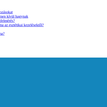
ozásokat
lmen kívül hagynak
tfelmérés?
a az esztétikai kezelésektől?
ma?