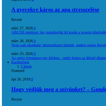
A gyerekre káros az apa stresszelése
Recent
márc 27, 2026
0
ABCDE‑módszer: így ismerhetjük fel korán a gyanús bőrelvált
márc 26, 2026
0
Nem csak fáradtság: idegrendszeri tünetek, amiket sokan figye
márc 25, 2026
0
Az egész érrendszer egy kézben – miért fontos az átfogó állapo
Kardiológia
Cikkek
Featured
ápr 26, 2018
0
Hogy védjük meg a szívünket? – Gondol
Recent