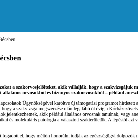
 Bécsben
Bécsben
zokat a szakorvosjelölteket, akik vállalják, hogy a szakvizsgájuk 
st általános orvosokból és bizonyos szakorvosokból – például anes
csolatok Ügynökségével karöltve új támogatási programot hirdetett az
ják, hogy a szakvizsga megszerzése után legalább öt évig a Kórházszöv
anok jelentkezhetnek, akik például általános orvosnak tanulnak, vagy an
kai és molekuláris patológia a választott szakterületük. A lépéstől az
fogadott el, hogy méltón honorálni tudják az egészségügyi dolgozók mu