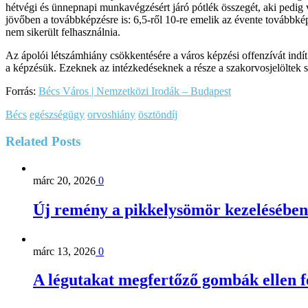
hétvégi és ünnepnapi munkavégzésért járó pótlék összegét, aki pedig 
jövőben a továbbképzésre is: 6,5-ről 10-re emelik az évente továbbké
nem sikerült felhasználnia.
Az ápolói létszámhiány csökkentésére a város képzési offenzívát indí
a képzésük. Ezeknek az intézkedéseknek a része a szakorvosjelöltek s
Forrás:
Bécs Város | Nemzetközi Irodák – Budapest
Bécs
egészségügy
orvoshiány
ösztöndíj
Related
Posts
márc 20, 2026
0
Új remény a pikkelysömör kezelésében
márc 13, 2026
0
A légutakat megfertőző gombák ellen 