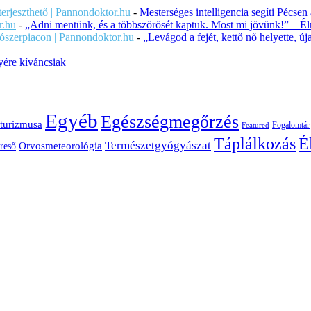
iterjeszthető | Pannondoktor.hu
-
Mesterséges intelligencia segíti Pécsen
r.hu
-
„Adni mentünk, és a többszörösét kaptuk. Most mi jövünk!” – Éln
ítószerpiacon | Pannondoktor.hu
-
„Levágod a fejét, kettő nő helyette, 
ére kíváncsiak
Egyéb
Egészségmegőrzés
turizmusa
Fogalomtár
Featured
É
Táplálkozás
Természetgyógyászat
Orvosmeteorológia
reső