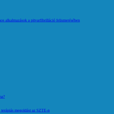
os alkalmazások a pitvarfibrilláció felismerésében
ma?
 terápiás megoldást az SZTE-n