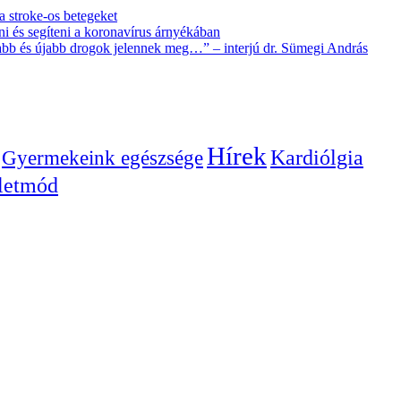
 a stroke-os betegeket
i és segíteni a koronavírus árnyékában
újabb és újabb drogok jelennek meg…” – interjú dr. Sümegi András
Hírek
Gyermekeink egészsége
Kardiólgia
letmód