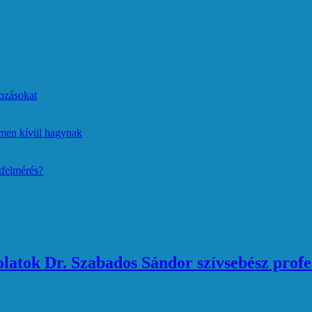
ozásokat
lmen kívül hagynak
tfelmérés?
atok Dr. Szabados Sándor szívsebész profe