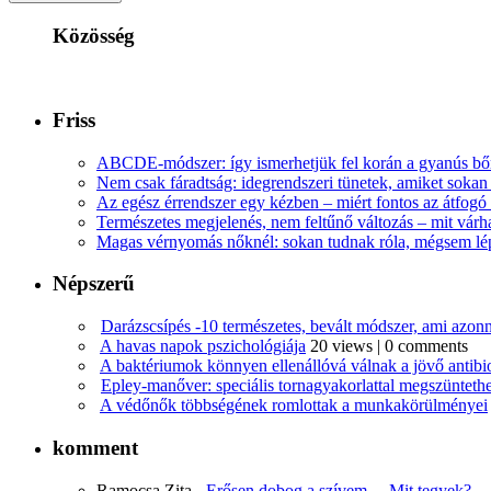
Közösség
Friss
ABCDE‑módszer: így ismerhetjük fel korán a gyanús bőr
Nem csak fáradtság: idegrendszeri tünetek, amiket soka
Az egész érrendszer egy kézben – miért fontos az átfogó 
Természetes megjelenés, nem feltűnő változás – mit várha
Magas vérnyomás nőknél: sokan tudnak róla, mégsem l
Népszerű
Darázscsípés -10 természetes, bevált módszer, ami azonn
A havas napok pszichológiája
20 views
|
0 comments
A baktériumok könnyen ellenállóvá válnak a jövő antib
Epley-manőver: speciális tornagyakorlattal megszüntethe
A védőnők többségének romlottak a munkakörülményei
komment
Ramocsa Zita
-
Erősen dobog a szívem… Mit tegyek?