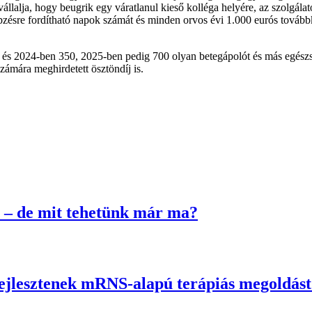
vállalja, hogy beugrik egy váratlanul kieső kolléga helyére, az szolgá
pzésre fordítható napok számát és minden orvos évi 1.000 eurós továbbk
t és 2024-ben 350, 2025-ben pedig 700 olyan betegápolót és más egészsé
zámára meghirdetett ösztöndíj is.
 – de mit tehetünk már ma?
fejlesztenek mRNS-alapú terápiás megoldás