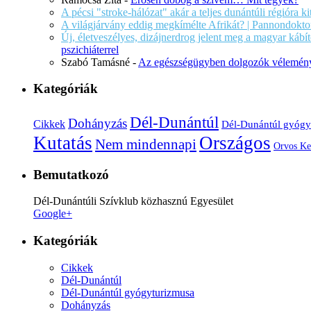
A pécsi "stroke-hálózat" akár a teljes dunántúli régióra k
A világjárvány eddig megkímélte Afrikát? | Pannondokto
Új, életveszélyes, dizájnerdrog jelent meg a magyar káb
pszichiáterrel
Szabó Tamásné
-
Az egészségügyben dolgozók vélemény
Kategóriák
Dél-Dunántúl
Dohányzás
Cikkek
Dél-Dunántúl gyógy
Kutatás
Országos
Nem mindennapi
Orvos Ke
Bemutatkozó
Dél-Dunántúli Szívklub közhasznú Egyesület
Google+
Kategóriák
Cikkek
Dél-Dunántúl
Dél-Dunántúl gyógyturizmusa
Dohányzás