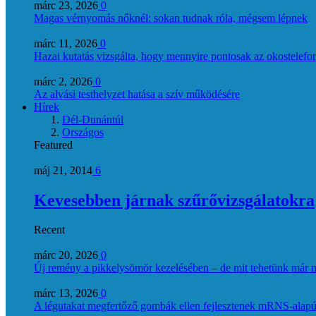
márc 23, 2026
0
Magas vérnyomás nőknél: sokan tudnak róla, mégsem lépnek
márc 11, 2026
0
Hazai kutatás vizsgálta, hogy mennyire pontosak az okostelefon
márc 2, 2026
0
Az alvási testhelyzet hatása a szív működésére
Hírek
Dél-Dunántúl
Országos
Featured
máj 21, 2014
6
Kevesebben járnak szűrővizsgálatokra
Recent
márc 20, 2026
0
Új remény a pikkelysömör kezelésében – de mit tehetünk már 
márc 13, 2026
0
A légutakat megfertőző gombák ellen fejlesztenek mRNS-alapú