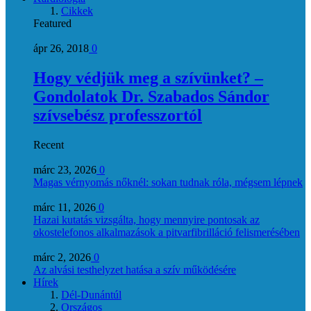
Cikkek
Featured
ápr 26, 2018
0
Hogy védjük meg a szívünket? –
Gondolatok Dr. Szabados Sándor
szívsebész professzortól
Recent
márc 23, 2026
0
Magas vérnyomás nőknél: sokan tudnak róla, mégsem lépnek
márc 11, 2026
0
Hazai kutatás vizsgálta, hogy mennyire pontosak az
okostelefonos alkalmazások a pitvarfibrilláció felismerésében
márc 2, 2026
0
Az alvási testhelyzet hatása a szív működésére
Hírek
Dél-Dunántúl
Országos