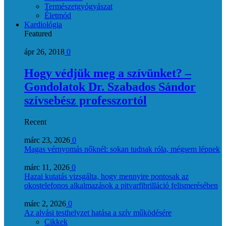
Természetgyógyászat
Életmód
Kardiológia
Featured
ápr 26, 2018
0
Hogy védjük meg a szívünket? –
Gondolatok Dr. Szabados Sándor
szívsebész professzortól
Recent
márc 23, 2026
0
Magas vérnyomás nőknél: sokan tudnak róla, mégsem lépnek
márc 11, 2026
0
Hazai kutatás vizsgálta, hogy mennyire pontosak az
okostelefonos alkalmazások a pitvarfibrilláció felismerésében
márc 2, 2026
0
Az alvási testhelyzet hatása a szív működésére
Cikkek