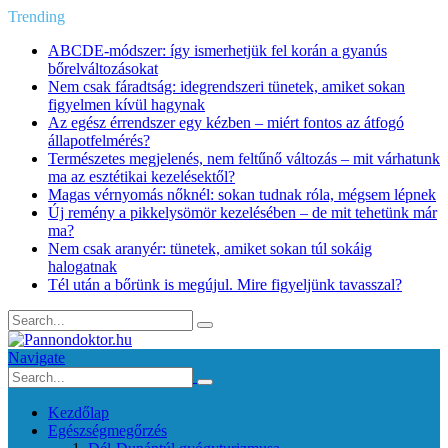
Trending
ABCDE‑módszer: így ismerhetjük fel korán a gyanús
bőrelváltozásokat
Nem csak fáradtság: idegrendszeri tünetek, amiket sokan
figyelmen kívül hagynak
Az egész érrendszer egy kézben – miért fontos az átfogó
állapotfelmérés?
Természetes megjelenés, nem feltűnő változás – mit várhatunk
ma az esztétikai kezelésektől?
Magas vérnyomás nőknél: sokan tudnak róla, mégsem lépnek
Új remény a pikkelysömör kezelésében – de mit tehetünk már
ma?
Nem csak aranyér: tünetek, amiket sokan túl sokáig
halogatnak
Tél után a bőrünk is megújul. Mire figyeljünk tavasszal?
Navigate
Kezdőlap
Egészségmegőrzés