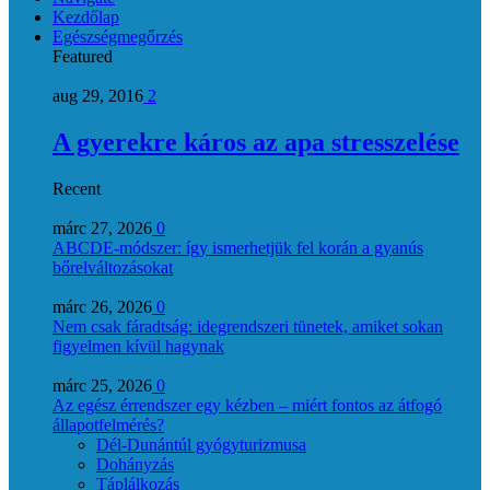
Kezdőlap
Egészségmegőrzés
Featured
aug 29, 2016
2
A gyerekre káros az apa stresszelése
Recent
márc 27, 2026
0
ABCDE‑módszer: így ismerhetjük fel korán a gyanús
bőrelváltozásokat
márc 26, 2026
0
Nem csak fáradtság: idegrendszeri tünetek, amiket sokan
figyelmen kívül hagynak
márc 25, 2026
0
Az egész érrendszer egy kézben – miért fontos az átfogó
állapotfelmérés?
Dél-Dunántúl gyógyturizmusa
Dohányzás
Táplálkozás