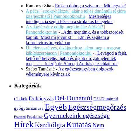
Ramocsa Zita
-
Erősen dobog a szívem… Mit tegyek?
A pécsi "stroke-hálózat" akár a teljes dunántúli régióra
kiterjeszthető | Pannondoktor.hu
-
Mesterséges
intelligencia segíti Pécsen a stroke-os betegeket
A világjárvány eddig megkímélte Afrikát? |
Pannondoktor.hu
-
„Adni mentünk, és a többszörösét
kaptuk. Most mi jövünk!” – Élni és segíteni a
koronavírus árnyékában
Új, életveszélyes, dizájnerdrog jelent meg a magyar
kábítószerpiacon | Pannondoktor.hu
-
„Levágod a fejét,
kettő nő helyette, újabb és újabb drogok jelennek
meg…” – interjú dr. Sümegi András pszichiáterrel
Szabó Tamásné
-
Az egészségügyben dolgozók
véleményére kíváncsiak
Kategóriák
Dél-Dunántúl
Dohányzás
Cikkek
Dél-Dunántúl
Egyéb
Egészségmegőrzés
gyógyturizmusa
Gyermekeink egészsége
Fogalomtár
Featured
Hírek
Kutatás
Kardiólgia
Nem