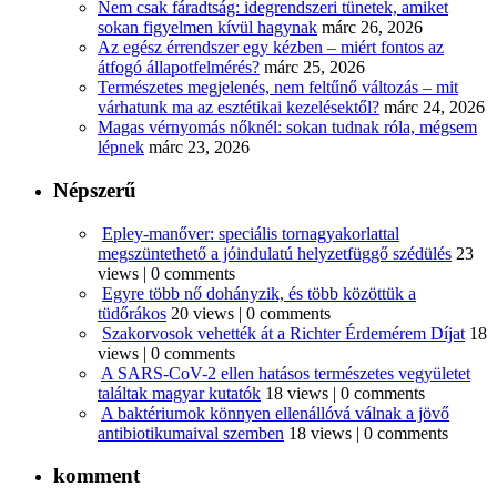
Nem csak fáradtság: idegrendszeri tünetek, amiket
sokan figyelmen kívül hagynak
márc 26, 2026
Az egész érrendszer egy kézben – miért fontos az
átfogó állapotfelmérés?
márc 25, 2026
Természetes megjelenés, nem feltűnő változás – mit
várhatunk ma az esztétikai kezelésektől?
márc 24, 2026
Magas vérnyomás nőknél: sokan tudnak róla, mégsem
lépnek
márc 23, 2026
Népszerű
Epley-manőver: speciális tornagyakorlattal
megszüntethető a jóindulatú helyzetfüggő szédülés
23
views
|
0 comments
Egyre több nő dohányzik, és több közöttük a
tüdőrákos
20 views
|
0 comments
Szakorvosok vehették át a Richter Érdemérem Díjat
18
views
|
0 comments
A SARS-CoV-2 ellen hatásos természetes vegyületet
találtak magyar kutatók
18 views
|
0 comments
A baktériumok könnyen ellenállóvá válnak a jövő
antibiotikumaival szemben
18 views
|
0 comments
komment