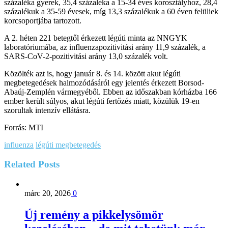
százaléka gyerek, 35,4 százaléka a 15-34 éves korosztályhoz, 28,4
százalékuk a 35-59 évesek, míg 13,3 százalékuk a 60 éven felüliek
korcsoportjába tartozott.
A 2. héten 221 betegtől érkezett légúti minta az NNGYK
laboratóriumába, az influenzapozitivitási arány 11,9 százalék, a
SARS-CoV-2-pozitivitási arány 13,0 százalék volt.
Közölték azt is, hogy január 8. és 14. között akut légúti
megbetegedések halmozódásáról egy jelentés érkezett Borsod-
Abaúj-Zemplén vármegyéből. Ebben az időszakban kórházba 166
ember került súlyos, akut légúti fertőzés miatt, közülük 19-en
szorultak intenzív ellátásra.
Forrás: MTI
influenza
légúti megbetegedés
Related
Posts
márc 20, 2026
0
Új remény a pikkelysömör