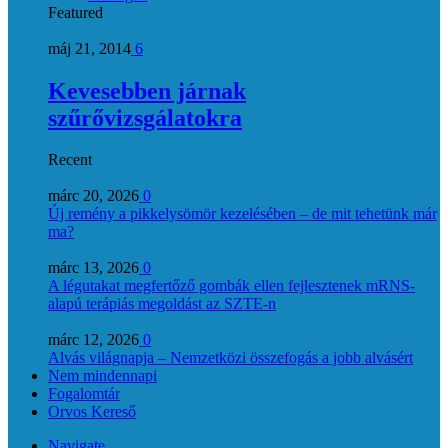
Featured
máj 21, 2014
6
Kevesebben járnak
szűrővizsgálatokra
Recent
márc 20, 2026
0
Új remény a pikkelysömör kezelésében – de mit tehetünk már
ma?
márc 13, 2026
0
A légutakat megfertőző gombák ellen fejlesztenek mRNS-
alapú terápiás megoldást az SZTE-n
márc 12, 2026
0
Alvás világnapja – Nemzetközi összefogás a jobb alvásért
Nem mindennapi
Fogalomtár
Orvos Kereső
Navigate