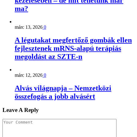
kezelésében – de mit tehetünk már
ma?
márc 13, 2026
0
A légutakat megfertőző gombák ellen
fejlesztenek mRNS-alapú terápiás
megoldást az SZTE-n
márc 12, 2026
0
Alvás világnapja – Nemzetközi
összefogás a jobb alvásért
Leave A Reply