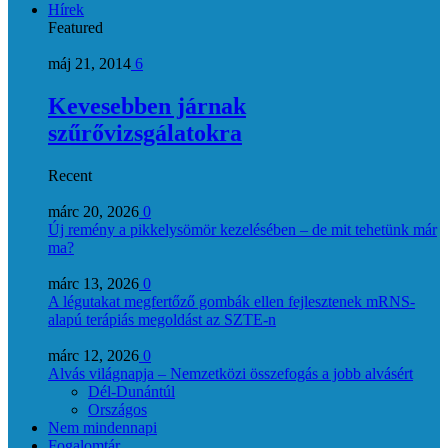
Hírek
Featured
máj 21, 2014
6
Kevesebben járnak
szűrővizsgálatokra
Recent
márc 20, 2026
0
Új remény a pikkelysömör kezelésében – de mit tehetünk már
ma?
márc 13, 2026
0
A légutakat megfertőző gombák ellen fejlesztenek mRNS-
alapú terápiás megoldást az SZTE-n
márc 12, 2026
0
Alvás világnapja – Nemzetközi összefogás a jobb alvásért
Dél-Dunántúl
Országos
Nem mindennapi
Fogalomtár