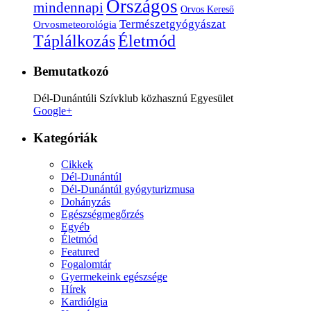
Országos
mindennapi
Orvos Kereső
Természetgyógyászat
Orvosmeteorológia
Életmód
Táplálkozás
Bemutatkozó
Dél-Dunántúli Szívklub közhasznú Egyesület
Google+
Kategóriák
Cikkek
Dél-Dunántúl
Dél-Dunántúl gyógyturizmusa
Dohányzás
Egészségmegőrzés
Egyéb
Életmód
Featured
Fogalomtár
Gyermekeink egészsége
Hírek
Kardiólgia