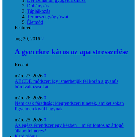
Dél-Dunántúl gyógyturizmusa
Dohányzás
Táplálkozás
Természetgyógyászat
Életmód
Featured
aug 29, 2016
2
A gyerekre káros az apa stresszelése
Recent
márc 27, 2026
0
ABCDE‑módszer: így ismerhetjük fel korán a gyanús
bőrelváltozásokat
márc 26, 2026
0
Nem csak fáradtság: idegrendszeri tünetek, amiket sokan
figyelmen kívül hagynak
márc 25, 2026
0
Az egész érrendszer egy kézben – miért fontos az átfogó
állapotfelmérés?
Kardiológia