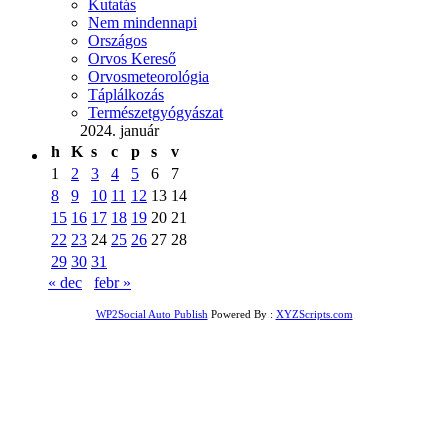
Kutatás
Nem mindennapi
Országos
Orvos Kereső
Orvosmeteorológia
Táplálkozás
Természetgyógyászat
2024. január
h
K
s
c
p
s
v
1
2
3
4
5
6
7
8
9
10
11
12
13
14
15
16
17
18
19
20
21
22
23
24
25
26
27
28
29
30
31
« dec
febr »
WP2Social Auto Publish
Powered By :
XYZScripts.com