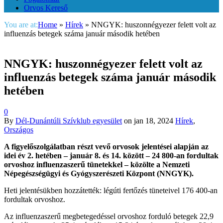
Orvos Kereső
You are at:
Home
»
Hírek
»
NNGYK: huszonnégyezer felett volt az
influenzás betegek száma január második hetében
NNGYK: huszonnégyezer felett volt az
influenzás betegek száma január második
hetében
0
By
Dél-Dunántúli Szívklub egyesület
on
jan 18, 2024
Hírek
,
Országos
A figyelőszolgálatban részt vevő orvosok jelentései alapján az
idei év 2. hetében – január 8. és 14. között – 24 800-an fordultak
orvoshoz influenzaszerű tünetekkel – közölte a Nemzeti
Népegészségügyi és Gyógyszerészeti Központ (NNGYK).
Heti jelentésükben hozzátették: légúti fertőzés tüneteivel 176 400-an
fordultak orvoshoz.
Az influenzaszerű megbetegedéssel orvoshoz forduló betegek 22,9