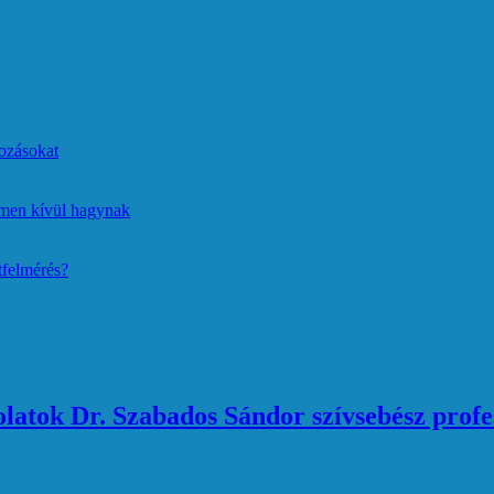
ozásokat
lmen kívül hagynak
tfelmérés?
atok Dr. Szabados Sándor szívsebész profe