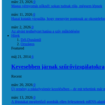
márc 23, 2026
0
Magas vérnyomás nőknél: sokan tudnak róla, mégsem lépnek
márc 11, 2026
0
Hazai kutatás vizsgálta, hogy mennyire pontosak az okostelefon
márc 2, 2026
0
Az alvási testhelyzet hatása a szív működésére
Hírek
Dél-Dunántúl
Országos
Featured
máj 21, 2014
6
Kevesebben járnak szűrővizsgálatokra
Recent
márc 20, 2026
0
Új remény a pikkelysömör kezelésében – de mit tehetünk már 
márc 13, 2026
0
A légutakat megfertőző gombák ellen fejlesztenek mRNS-alapú