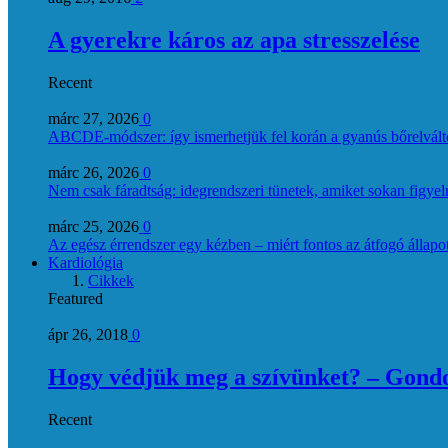
A gyerekre káros az apa stresszelése
Recent
márc 27, 2026
0
ABCDE‑módszer: így ismerhetjük fel korán a gyanús bőrelvált
márc 26, 2026
0
Nem csak fáradtság: idegrendszeri tünetek, amiket sokan figye
márc 25, 2026
0
Az egész érrendszer egy kézben – miért fontos az átfogó állapo
Kardiológia
Cikkek
Featured
ápr 26, 2018
0
Hogy védjük meg a szívünket? – Gondol
Recent