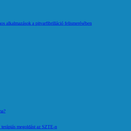
os alkalmazások a pitvarfibrilláció felismerésében
ma?
 terápiás megoldást az SZTE-n