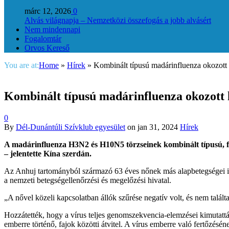
márc 12, 2026
0
Alvás világnapja – Nemzetközi összefogás a jobb alvásért
Nem mindennapi
Fogalomtár
Orvos Kereső
You are at:
Home
»
Hírek
»
Kombinált típusú madárinfluenza okozott 
Kombinált típusú madárinfluenza okozott 
0
By
Dél-Dunántúli Szívklub egyesület
on
jan 31, 2024
Hírek
A madárinfluenza H3N2 és H10N5 törzseinek kombinált típusú, fa
– jelentette Kína szerdán.
Az Anhuj tartományból származó 63 éves nőnek más alapbetegségei is
a nemzeti betegségellenőrzési és megelőzési hivatal.
„A nővel közeli kapcsolatban állók szűrése negatív volt, és nem talál
Hozzátették, hogy a vírus teljes genomszekvencia-elemzései kimutatt
emberre történő, fajok közötti átvitel. A vírus emberre való fertőzésé