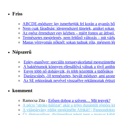
Friss
ABCDE‑módszer: így ismerhetjük fel korán a gyanús bőr
Nem csak fáradtság: idegrendszeri tünetek, amiket soka
Az egész érrendszer egy kézben – miért fontos az átfogó 
Természetes megjelenés, nem feltűnő változás – mit várha
Magas vérnyomás nőknél: sokan tudnak róla, mégsem l
Népszerű
Epley-manőver: speciális tornagyakorlattal megszüntethe
A baktériumok könnyen ellenállóvá válnak a jövő antib
Egyre több nő dohányzik, és több közöttük a tüdőrákos
Darázscsípés -10 természetes, bevált módszer, ami azonn
Az SE rektorának nevével visszaélve reklámoztak értiszt
komment
Ramocsa Zita
-
Erősen dobog a szívem… Mit tegyek?
A pécsi "stroke-hálózat" akár a teljes dunántúli régióra k
A világjárvány eddig megkímélte Afrikát? | Pannondokto
Új, életveszélyes, dizájnerdrog jelent meg a magyar káb