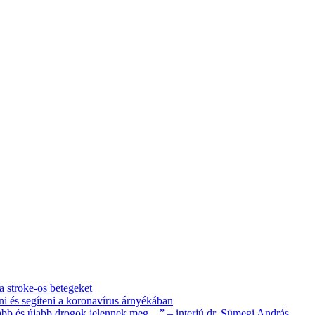
 a stroke-os betegeket
i és segíteni a koronavírus árnyékában
újabb és újabb drogok jelennek meg…” – interjú dr. Sümegi András