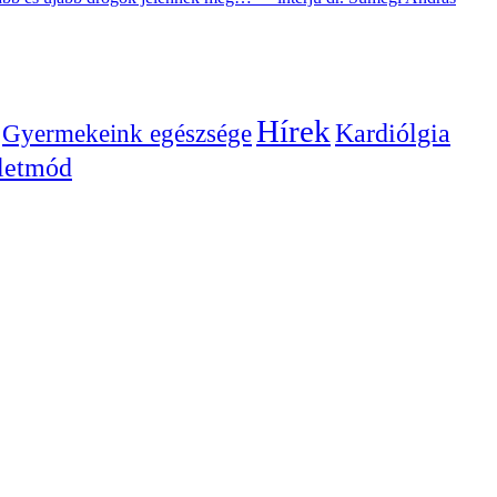
Hírek
Gyermekeink egészsége
Kardiólgia
letmód