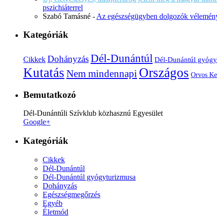
pszichiáterrel
Szabó Tamásné
-
Az egészségügyben dolgozók vélemény
Kategóriák
Dél-Dunántúl
Dohányzás
Cikkek
Dél-Dunántúl gyógy
Kutatás
Országos
Nem mindennapi
Orvos Ke
Bemutatkozó
Dél-Dunántúli Szívklub közhasznú Egyesület
Google+
Kategóriák
Cikkek
Dél-Dunántúl
Dél-Dunántúl gyógyturizmusa
Dohányzás
Egészségmegőrzés
Egyéb
Életmód