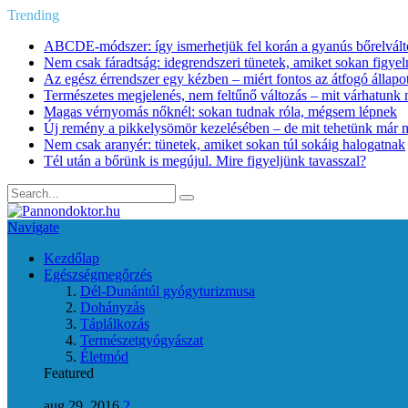
Trending
ABCDE‑módszer: így ismerhetjük fel korán a gyanús bőrelvált
Nem csak fáradtság: idegrendszeri tünetek, amiket sokan figye
Az egész érrendszer egy kézben – miért fontos az átfogó állapo
Természetes megjelenés, nem feltűnő változás – mit várhatunk m
Magas vérnyomás nőknél: sokan tudnak róla, mégsem lépnek
Új remény a pikkelysömör kezelésében – de mit tehetünk már 
Nem csak aranyér: tünetek, amiket sokan túl sokáig halogatnak
Tél után a bőrünk is megújul. Mire figyeljünk tavasszal?
Navigate
Kezdőlap
Egészségmegőrzés
Dél-Dunántúl gyógyturizmusa
Dohányzás
Táplálkozás
Természetgyógyászat
Életmód
Featured
aug 29, 2016
2