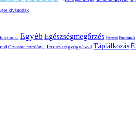
ére kíváncsiak
Egyéb
Egészségmegőrzés
turizmusa
Fogalomtár
Featured
É
Táplálkozás
Természetgyógyászat
Orvosmeteorológia
reső