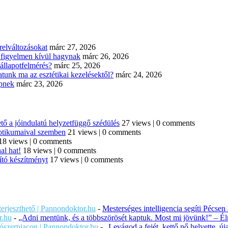
elváltozásokat
márc 27, 2026
n figyelmen kívül hagynak
márc 26, 2026
állapotfelmérés?
márc 25, 2026
tunk ma az esztétikai kezelésektől?
márc 24, 2026
épnek
márc 23, 2026
tő a jóindulatú helyzetfüggő szédülés
27 views
|
0 comments
iotikumaival szemben
21 views
|
0 comments
18 views
|
0 comments
al hat!
18 views
|
0 comments
ító készítményt
17 views
|
0 comments
iterjeszthető | Pannondoktor.hu
-
Mesterséges intelligencia segíti Pécsen
r.hu
-
„Adni mentünk, és a többszörösét kaptuk. Most mi jövünk!” – Éln
ítószerpiacon | Pannondoktor.hu
-
„Levágod a fejét, kettő nő helyette, 