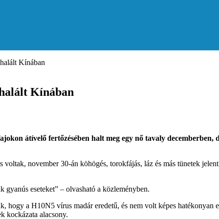
halált Kínában
halált Kínában
jokon átívelő fertőzésében halt meg egy nő tavaly decemberben, 
 voltak, november 30-án köhögés, torokfájás, láz és más tünetek jele
tak gyanús eseteket” – olvasható a közleményben.
ák, hogy a H10N5 vírus madár eredetű, és nem volt képes hatékonyan em
nek kockázata alacsony.