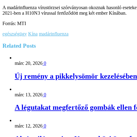
A madárinfluenza vírustörzsei szórványosan okoznak hasonló eseteke
2021-ben a H10N3 vírussal fertőződött meg két ember Kínában.
Forrás: MTI
egészségügy
Kína
madárinfluenza
Related
Posts
márc 20, 2026
0
Új remény a pikkelysömör kezelésében
márc 13, 2026
0
A légutakat megfertőző gombák ellen 
márc 12, 2026
0