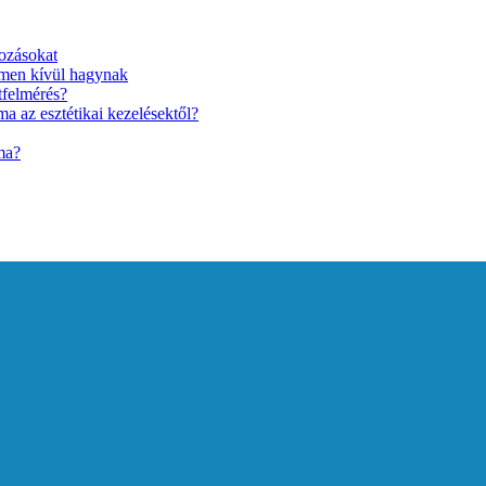
ozásokat
lmen kívül hagynak
tfelmérés?
a az esztétikai kezelésektől?
ma?