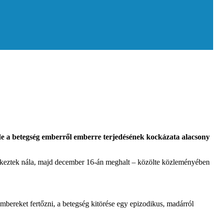
de a betegség emberről emberre terjedésének kockázata alacsony
ntkeztek nála, majd december 16-án meghalt – közölte közleményében
bereket fertőzni, a betegség kitörése egy epizodikus, madárról