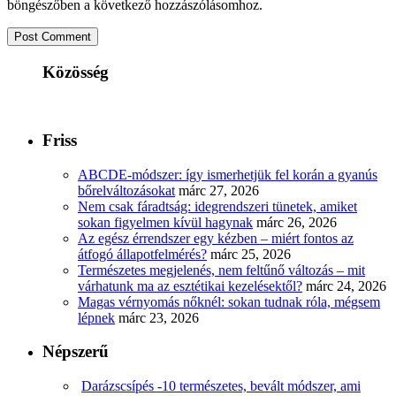
böngészőben a következő hozzászólásomhoz.
Közösség
Friss
ABCDE‑módszer: így ismerhetjük fel korán a gyanús
bőrelváltozásokat
márc 27, 2026
Nem csak fáradtság: idegrendszeri tünetek, amiket
sokan figyelmen kívül hagynak
márc 26, 2026
Az egész érrendszer egy kézben – miért fontos az
átfogó állapotfelmérés?
márc 25, 2026
Természetes megjelenés, nem feltűnő változás – mit
várhatunk ma az esztétikai kezelésektől?
márc 24, 2026
Magas vérnyomás nőknél: sokan tudnak róla, mégsem
lépnek
márc 23, 2026
Népszerű
Darázscsípés -10 természetes, bevált módszer, ami