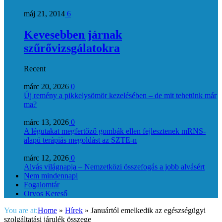
máj 21, 2014
6
Kevesebben járnak
szűrővizsgálatokra
Recent
márc 20, 2026
0
Új remény a pikkelysömör kezelésében – de mit tehetünk már
ma?
márc 13, 2026
0
A légutakat megfertőző gombák ellen fejlesztenek mRNS-
alapú terápiás megoldást az SZTE-n
márc 12, 2026
0
Alvás világnapja – Nemzetközi összefogás a jobb alvásért
Nem mindennapi
Fogalomtár
Orvos Kereső
You are at:
Home
»
Hírek
»
Januártól emelkedik az egészségügyi
szolgáltatási járulék összege