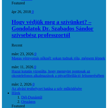
Featured
ápr 26, 2018
0
Hogy védjük meg a szívünket? –
Gondolatok Dr. Szabados Sándor
szívsebész professzortól
Recent
márc 23, 2026
0
Magas vérnyomás nőknél: sokan tudnak róla, mégsem lépnek
márc 11, 2026
0
Hazai kutatás vizsgálta, hogy mennyire pontosak az
okostelefonos alkalmazások a pitvarfibrilláció felismerésében
márc 2, 2026
0
Az alvási testhelyzet hatása a szív működésére
Hírek
Dél-Dunántúl
Országos
Featured