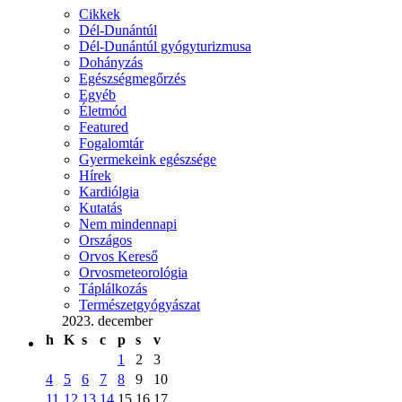
Cikkek
Dél-Dunántúl
Dél-Dunántúl gyógyturizmusa
Dohányzás
Egészségmegőrzés
Egyéb
Életmód
Featured
Fogalomtár
Gyermekeink egészsége
Hírek
Kardiólgia
Kutatás
Nem mindennapi
Országos
Orvos Kereső
Orvosmeteorológia
Táplálkozás
Természetgyógyászat
2023. december
h
K
s
c
p
s
v
1
2
3
4
5
6
7
8
9
10
11
12
13
14
15
16
17