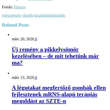
Forrás:
Haszon
egészségügy
járulék
társadalombiztosítás
Related
Posts
márc 20, 2026
0
Új remény a pikkelysömör
kezelésében – de mit tehetünk már
ma?
márc 13, 2026
0
A légutakat megfertőző gombák ellen
fejlesztenek mRNS-alapú terápiás
megoldást az SZTE-n