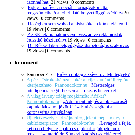
azonnal hat!
21 views
|
0 comments
Epley-manőver: speciális tornagyakorlattal
megszüntethető a jóindulatú helyzetfüggő szédülés
20
views
|
0 comments
Hőségben sem szabad a kisbabákat a klíma elé tenni
19 views
|
0 comments
Az SE rektorának nevével visszaélve reklámoztak
értisztító készítményt
19 views
|
0 comments
Dr. Bősze Tibor belgyógyász-diabetológus szakorvos
19 views
|
0 comments
komment
Ramocsa Zita
-
Erősen dobog a szívem… Mit tegyek?
A pécsi "stroke-hálózat" akár a teljes dunántúli régióra
kiterjeszthető | Pannondoktor.hu
-
Mesterséges
intelligencia segíti Pécsen a stroke-os betegeket
A világjárvány eddig megkímélte Afrikát? |
Pannondoktor.hu
-
„Adni mentünk, és a többszörösét
kaptuk. Most mi jövünk!” – Élni és segíteni a
koronavírus árnyékában
Új, életveszélyes, dizájnerdrog jelent meg a magyar
kábítószerpiacon | Pannondoktor.hu
-
„Levágod a fejét,
kettő nő helyette, újabb és újabb drogok jelennek
meg…” – interjú dr. Sümegi András pszichiáterrel