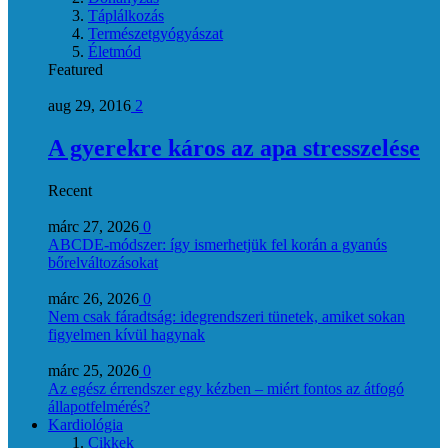
Táplálkozás
Természetgyógyászat
Életmód
Featured
aug 29, 2016
2
A gyerekre káros az apa stresszelése
Recent
márc 27, 2026
0
ABCDE‑módszer: így ismerhetjük fel korán a gyanús
bőrelváltozásokat
márc 26, 2026
0
Nem csak fáradtság: idegrendszeri tünetek, amiket sokan
figyelmen kívül hagynak
márc 25, 2026
0
Az egész érrendszer egy kézben – miért fontos az átfogó
állapotfelmérés?
Kardiológia
Cikkek