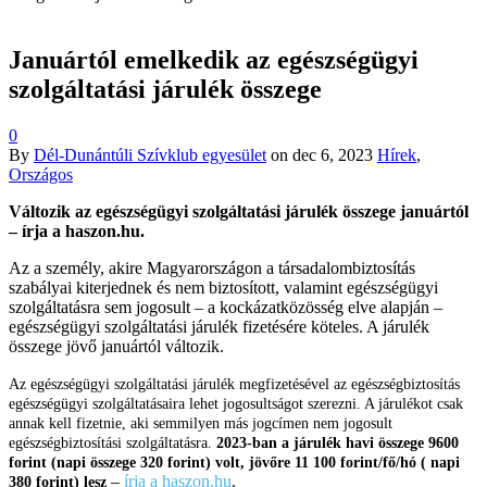
Januártól emelkedik az egészségügyi
szolgáltatási járulék összege
0
By
Dél-Dunántúli Szívklub egyesület
on
dec 6, 2023
Hírek
,
Országos
Változik az egészségügyi szolgáltatási járulék összege januártól
– írja a haszon.hu.
Az a személy, akire Magyarországon a társadalombiztosítás
szabályai kiterjednek és nem biztosított, valamint egészségügyi
szolgáltatásra sem jogosult – a kockázatközösség elve alapján –
egészségügyi szolgáltatási járulék fizetésére köteles. A járulék
összege jövő januártól változik.
Az egészségügyi szolgáltatási járulék megfizetésével az egészségbiztosítás
egészségügyi szolgáltatásaira lehet jogosultságot szerezni. A járulékot csak
annak kell fizetnie, aki semmilyen más jogcímen nem jogosult
egészségbiztosítási szolgáltatásra.
2023-ban a járulék havi összege 9600
forint (napi összege 320 forint) volt, jövőre 11 100 forint/fő/hó ( napi
–
írja a haszon.hu
.
380 forint) lesz