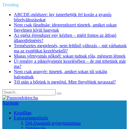
Trending
ABCDE‑módszer: így ismerhetjük fel korán a gyanús
bőrelváltozásokat
Nem csak fáradtság: idegrendszeri tünetek, amiket sokan
figyelmen kívül hagynak
Az egész érrendszer egy kézben – miért fontos az átfogó
állapotfelmérés?
Természetes megjelenés, nem feltűnő változás – mit várhatunk
ma az esztétikai kezelésektől?
Magas vérnyomás nőknél: sokan tudnak róla, mégsem lépnek
Új remény a pikkelysömör kezelésében – de mit tehetünk már
ma?
Nem csak aranyér: tünetek, amiket sokan túl sokáig
halogatnak
Tél után a bőrünk is megújul. Mire figyeljünk tavasszal?
Navigate
Kezdőlap
Egészségmegőrzés
Dél-Dunántúl gyógyturizmusa
Dohányzás