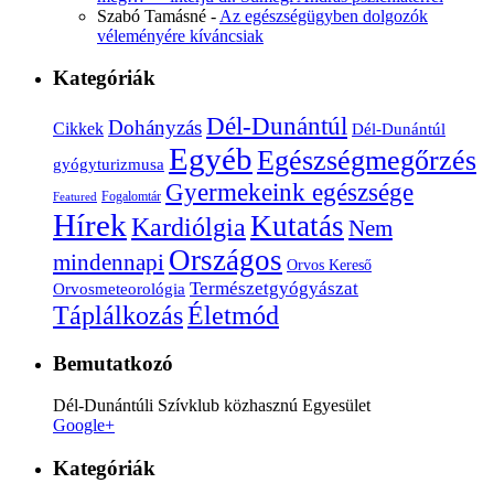
Szabó Tamásné
-
Az egészségügyben dolgozók
véleményére kíváncsiak
Kategóriák
Dél-Dunántúl
Dohányzás
Cikkek
Dél-Dunántúl
Egyéb
Egészségmegőrzés
gyógyturizmusa
Gyermekeink egészsége
Fogalomtár
Featured
Hírek
Kutatás
Kardiólgia
Nem
Országos
mindennapi
Orvos Kereső
Természetgyógyászat
Orvosmeteorológia
Életmód
Táplálkozás
Bemutatkozó
Dél-Dunántúli Szívklub közhasznú Egyesület
Google+
Kategóriák