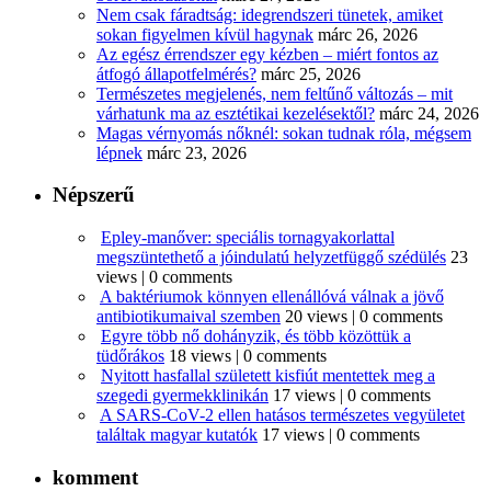
Nem csak fáradtság: idegrendszeri tünetek, amiket
sokan figyelmen kívül hagynak
márc 26, 2026
Az egész érrendszer egy kézben – miért fontos az
átfogó állapotfelmérés?
márc 25, 2026
Természetes megjelenés, nem feltűnő változás – mit
várhatunk ma az esztétikai kezelésektől?
márc 24, 2026
Magas vérnyomás nőknél: sokan tudnak róla, mégsem
lépnek
márc 23, 2026
Népszerű
Epley-manőver: speciális tornagyakorlattal
megszüntethető a jóindulatú helyzetfüggő szédülés
23
views
|
0 comments
A baktériumok könnyen ellenállóvá válnak a jövő
antibiotikumaival szemben
20 views
|
0 comments
Egyre több nő dohányzik, és több közöttük a
tüdőrákos
18 views
|
0 comments
Nyitott hasfallal született kisfiút mentettek meg a
szegedi gyermekklinikán
17 views
|
0 comments
A SARS-CoV-2 ellen hatásos természetes vegyületet
találtak magyar kutatók
17 views
|
0 comments
komment