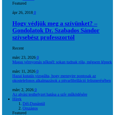
Featured
ápr 26, 2018
0
Hogy védjük meg a szívünket? –
Gondolatok Dr. Szabados Sándor
szívsebész professzortól
Recent
márc 23, 2026
0
Magas vérnyomás nőknél: sokan tudnak róla, mégsem lépnek
márc 11, 2026
0
Hazai kutatás vizsgálta, hogy mennyire pontosak az
okostelefonos alkalmazások a pitvarfibrilláció felismerésében
márc 2, 2026
0
Az alvási testhelyzet hatása a szív működésére
Hírek
Dél-Dunántúl
Országos
Featured