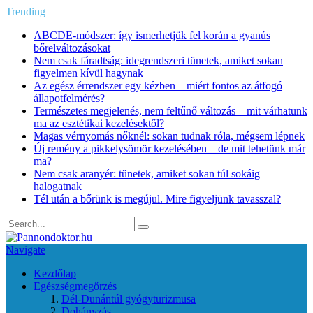
Trending
ABCDE‑módszer: így ismerhetjük fel korán a gyanús
bőrelváltozásokat
Nem csak fáradtság: idegrendszeri tünetek, amiket sokan
figyelmen kívül hagynak
Az egész érrendszer egy kézben – miért fontos az átfogó
állapotfelmérés?
Természetes megjelenés, nem feltűnő változás – mit várhatunk
ma az esztétikai kezelésektől?
Magas vérnyomás nőknél: sokan tudnak róla, mégsem lépnek
Új remény a pikkelysömör kezelésében – de mit tehetünk már
ma?
Nem csak aranyér: tünetek, amiket sokan túl sokáig
halogatnak
Tél után a bőrünk is megújul. Mire figyeljünk tavasszal?
Navigate
Kezdőlap
Egészségmegőrzés
Dél-Dunántúl gyógyturizmusa
Dohányzás