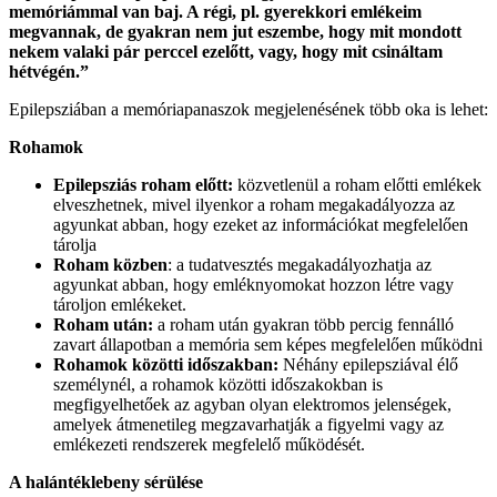
memóriámmal van baj. A régi, pl. gyerekkori emlékeim
megvannak, de gyakran nem jut eszembe, hogy mit mondott
nekem valaki pár perccel ezelőtt, vagy, hogy mit csináltam
hétvégén.”
Epilepsziában a memóriapanaszok megjelenésének több oka is lehet:
Rohamok
Epilepsziás roham előtt:
közvetlenül a roham előtti emlékek
elveszhetnek, mivel ilyenkor a roham megakadályozza az
agyunkat abban, hogy ezeket az információkat megfelelően
tárolja
Roham közben
: a tudatvesztés megakadályozhatja az
agyunkat abban, hogy emléknyomokat hozzon létre vagy
tároljon emlékeket.
Roham után:
a roham után gyakran több percig fennálló
zavart állapotban a memória sem képes megfelelően működni
Rohamok közötti időszakban:
Néhány epilepsziával élő
személynél, a rohamok közötti időszakokban is
megfigyelhetőek az agyban olyan elektromos jelenségek,
amelyek átmenetileg megzavarhatják a figyelmi vagy az
emlékezeti rendszerek megfelelő működését.
A halántéklebeny sérülése