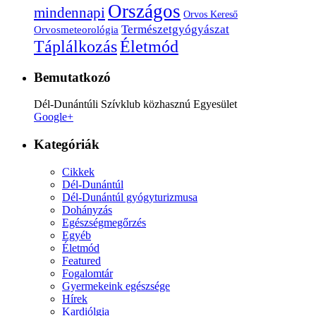
Országos
mindennapi
Orvos Kereső
Természetgyógyászat
Orvosmeteorológia
Életmód
Táplálkozás
Bemutatkozó
Dél-Dunántúli Szívklub közhasznú Egyesület
Google+
Kategóriák
Cikkek
Dél-Dunántúl
Dél-Dunántúl gyógyturizmusa
Dohányzás
Egészségmegőrzés
Egyéb
Életmód
Featured
Fogalomtár
Gyermekeink egészsége
Hírek
Kardiólgia