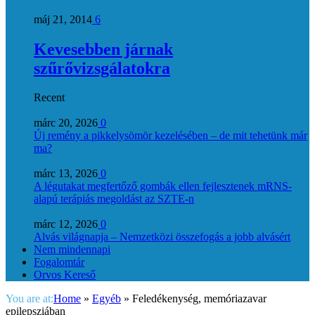
máj 21, 2014
6
Kevesebben járnak
szűrővizsgálatokra
Recent
márc 20, 2026
0
Új remény a pikkelysömör kezelésében – de mit tehetünk már
ma?
márc 13, 2026
0
A légutakat megfertőző gombák ellen fejlesztenek mRNS-
alapú terápiás megoldást az SZTE-n
márc 12, 2026
0
Alvás világnapja – Nemzetközi összefogás a jobb alvásért
Nem mindennapi
Fogalomtár
Orvos Kereső
You are at:
Home
»
Egyéb
»
Feledékenység, memóriazavar
epilepsziában