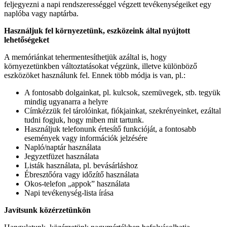
feljegyezni a napi rendszerességgel végzett tevékenységeiket egy
naplóba vagy naptárba.
Használjuk fel környezetünk, eszközeink által nyújtott
lehetőségeket
A memóriánkat tehermentesíthetjük azáltal is, hogy
környezetünkben változtatásokat végzünk, illetve különböző
eszközöket használunk fel. Ennek több módja is van, pl.:
A fontosabb dolgainkat, pl. kulcsok, szemüvegek, stb. tegyük
mindig ugyanarra a helyre
Címkézzük fel tárolóinkat, fiókjainkat, szekrényeinket, ezáltal
tudni fogjuk, hogy miben mit tartunk.
Használjuk telefonunk értesítő funkcióját, a fontosabb
események vagy információk jelzésére
Napló/naptár használata
Jegyzetfüzet használata
Listák használata, pl. bevásárláshoz
Ébresztőóra vagy időzítő használata
Okos-telefon „appok” használata
Napi tevékenység-lista írása
Javítsunk közérzetünkön