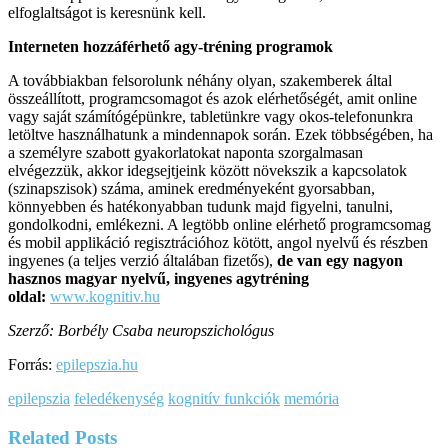
elfoglaltságot is keresnünk kell.
Interneten hozzáférhető agy-tréning programok
A továbbiakban felsorolunk néhány olyan, szakemberek által
összeállított, programcsomagot és azok elérhetőségét, amit online
vagy saját számítógépünkre, tabletünkre vagy okos-telefonunkra
letöltve használhatunk a mindennapok során. Ezek többségében, ha
a személyre szabott gyakorlatokat naponta szorgalmasan
elvégezzük, akkor idegsejtjeink között növekszik a kapcsolatok
(szinapszisok) száma, aminek eredményeként gyorsabban,
könnyebben és hatékonyabban tudunk majd figyelni, tanulni,
gondolkodni, emlékezni. A legtöbb online elérhető programcsomag
és mobil applikáció regisztrációhoz kötött, angol nyelvű és részben
ingyenes (a teljes verzió általában fizetős),
de van egy nagyon
hasznos magyar nyelvű, ingyenes agytréning
oldal:
www.kognitiv.hu
Szerző: Borbély Csaba neuropszichológus
Forrás:
epilepszia.hu
epilepszia
feledékenység
kognitív funkciók
memória
Related
Posts