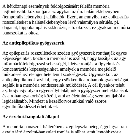
A hétköznapi események feldolgozásáért felelős memória
legfontosabb központjai a az agyban az ún. halántéklebenyben
(temporális lebenyben) találhatók. Ezért, amennyiben az epilepsziás
rosszulléteket a halántéklebenyben lévő valamilyen sérülés, pl.
daganat, hippokampális szklerózis, stb. okozza, ez gyakran memória
panaszokat is okoz.
Az antiepileptikus gyógyszerek
Az epilepsziás rosszullétekre szedett gyógyszerek ronthatják egyes
képességeinket, köztük a memóriát is azáltal, hogy lassítják az agy
információfeldolgozási sebességét, illetve rontják a figyelmi- és
koncentrációs képességeinket, amelyek a memória megfelelő
működéséhez elengedhetetlenül szükségesek. Ugyanakkor, az
antiepileptikumok azáltal, hogy csökkentik a rohamok gyakoriságát,
segítik is a memória rendszereink működését. A cél ilyenkor tehát
az, hogy egy olyan egyensúlyt találjunk a gyógyszer mellékhatások
és a rohamgyakoriság között, ami az életminőség szempontjából a
legideálisabb. Mindezt a kezelőorvosunkkal való szoros
együttműködéssel érhetjük el.
Az érzelmi-hangulati állapot
A memória panaszok hátterében az epilepszia betegséggel gyakran
együtt járó érzelmi-hangulati romlás is állhat, amit legtöbbször a