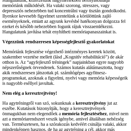
Hangulatunk, közérzetünk nagymértékben befolyásolhatja
memóriánk működését. Ha valaki szorong, stresszes, vagy
depressziós nehezebben tud koncentrálni vagy tisztán gondolkodni.
Ilyenkor kevesebb figyelmet szentelünk a körülöttünk zajló
eseményeknek, emiatt az agyunk kevésbé hatékonyan dolgozza fel
ezeket és később nehezebben fogunk rájuk visszaemlékezni.
Hangulatunk javítása tehát enyhítheti memóriapanaszainkat is.
Végezzünk rendszeresen képességfejlesztő gyakorlatokat
Memóriánk fejlesztése végezhető intézményes keretek között,
szakember vezetése mellett (lásd „Kognitív rehabilitáció”) de akár
otthon is. Az “agyfejlesztő tréningek” napjainkban egyre nagyobb
népszerűségnek örvendenek. Számos kutatás alátámasztotta, hogy
akik rendszeresen játszottak pl. számítógépes agyfitnesz-
programokat, azoknak a figyelmi, nyelvi vagy memória képességeik
is nagyobb eséllyel javultak.
Nem elég a keresztrejtvény!
Ha agytréningről van szó, sokunknak a
keresztrejtvény
jut az
eszébe. Kutatások bizonyítják, hogy a keresztrejtvények
önmagukban nem elegendőek a
memória fejlesztéséhez
, mivel nem
azt a memóriarendszert veszik igénybe, amivel általában nehézség
van. Természetesen, ha a szórakozás kedvéért csinálja valaki, akkor
mindenképpen hasznos, de ha az agytréning a cél, akkor más