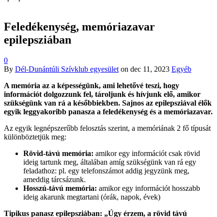
Feledékenység, memóriazavar
epilepsziában
0
By
Dél-Dunántúli Szívklub egyesület
on
dec 11, 2023
Egyéb
A memória az a képességünk, ami lehetővé teszi, hogy
információt dolgozzunk fel, tároljunk és hívjunk elő, amikor
szükségünk van rá a későbbiekben. Sajnos az epilepsziával élők
egyik leggyakoribb panasza a feledékenység és a memóriazavar.
Az egyik legnépszerűbb felosztás szerint, a memóriának 2 fő típusát
különböztetjük meg:
Rövid-távú memória:
amikor egy információt csak rövid
ideig tartunk meg, általában amíg szükségünk van rá egy
feladathoz: pl. egy telefonszámot addig jegyzünk meg,
ameddig tárcsázunk.
Hosszú-távú memória:
amikor egy információt hosszabb
ideig akarunk megtartani (órák, napok, évek)
Tipikus panasz epilepsziában: „Úgy érzem, a rövid távú