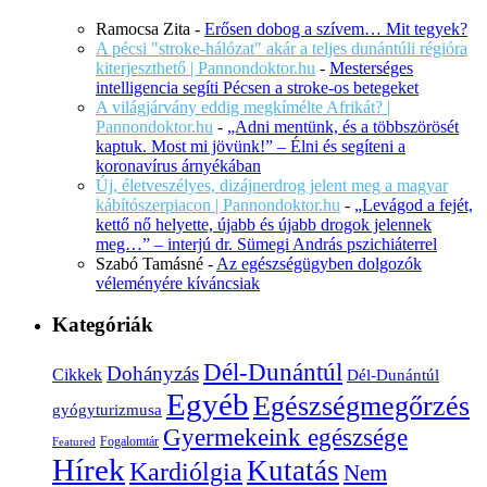
Ramocsa Zita
-
Erősen dobog a szívem… Mit tegyek?
A pécsi "stroke-hálózat" akár a teljes dunántúli régióra
kiterjeszthető | Pannondoktor.hu
-
Mesterséges
intelligencia segíti Pécsen a stroke-os betegeket
A világjárvány eddig megkímélte Afrikát? |
Pannondoktor.hu
-
„Adni mentünk, és a többszörösét
kaptuk. Most mi jövünk!” – Élni és segíteni a
koronavírus árnyékában
Új, életveszélyes, dizájnerdrog jelent meg a magyar
kábítószerpiacon | Pannondoktor.hu
-
„Levágod a fejét,
kettő nő helyette, újabb és újabb drogok jelennek
meg…” – interjú dr. Sümegi András pszichiáterrel
Szabó Tamásné
-
Az egészségügyben dolgozók
véleményére kíváncsiak
Kategóriák
Dél-Dunántúl
Dohányzás
Cikkek
Dél-Dunántúl
Egyéb
Egészségmegőrzés
gyógyturizmusa
Gyermekeink egészsége
Fogalomtár
Featured
Hírek
Kutatás
Kardiólgia
Nem