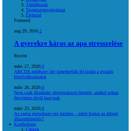
Táplálkozás
Természetgyógyászat
Életmód
Featured
aug 29, 2016
2
A gyerekre káros az apa stresszelése
Recent
márc 27, 2026
0
ABCDE‑módszer: így ismerhetjük fel korán a gyanús
bőrelváltozásokat
márc 26, 2026
0
Nem csak fáradtság: idegrendszeri tünetek, amiket sokan
figyelmen kívül hagynak
márc 25, 2026
0
Az egész érrendszer egy kézben – miért fontos az átfogó
állapotfelmérés?
Kardiológia
Cikkek