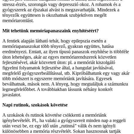
stressz-érzés, szorongás vagy depresszió okoz. A rohamok és a
gyógyszerek az éjszakai alvást is megzavarhatják. Mindezek a
tényezők együttesen is okozhatnak szubjektíven megélt
memóriaromlást.
Mit tehetünk memóriapanaszaink enyhítéséért?
A fentiek alapján látható tehát, hogy epilepszia esetén a
memóriapanaszokat több tényező, gyakran együttes, hatása
eredményezi. Emiatt, az ilyen típusú panaszok enyhítése is többféle
úton lehetséges, akár az egyes memóriarendszerek közvetlen
fejlesztésével, akár közvetett úton: pl. a memóriát kiszolgáló
figyelmi folyamatok fejlesztése által, a hangulat javításával,
megfelelő gyógyszerbeállítással, stb. Kipróbálhatunk egy vagy akár
több módszert is egyszerre memóriánk javítására. Egyesek
beválhatnak, mások nem. A lényeg, hogy megtaláljuk a számunkra
legmegfelelőbbet. A továbbiakban lássunk néhány konkrét
javaslatot.
Napi rutinok, szokások követése
A szokások és rutinok követése csökkenti a memóriánk
igénybevételét. Pl., ha valaki a gyógyszereit minden nap a reggeli
után veszi be, ez egy idő után „rutinná” válik és nem igényli
különösebben a memória részvételét. Sokan hasznosnak tartják