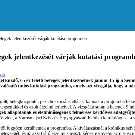
etegek jelentkezését várják kutatási programba
etegek jelentkezését várják kutatási program
gia
gel küzdő, 65 év feletti betegek jelentkezhetnek január 15-ig a S
ósuló uniós kutatási programba, amely azt vizsgálja, hogy a pácie
lt, betegközpontú, pszichoszociális ellátást kapnak a programba bekerü
gségükkel és azok érzelmi terheivel. A vizsgálat során a betegek 9 hó
gek állapotának és életminőségének felmérése kérdőíves adatgyűjtés
 Vivien, a Városmajori Szív- és Érgyógyászati Klinika kardiológusa, a v
ől függően kerülhetnek a programba. A kiválasztásnál a krónikus szívbe
tegségét, és az azzal járó érzelmi stresszt, képes-e követni az orvosi u