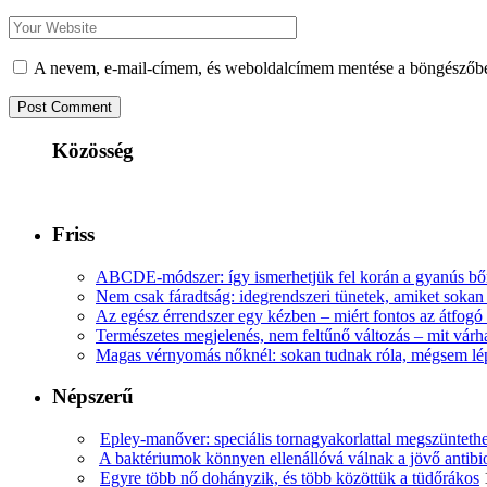
A nevem, e-mail-címem, és weboldalcímem mentése a böngészőb
Közösség
Friss
ABCDE‑módszer: így ismerhetjük fel korán a gyanús bőr
Nem csak fáradtság: idegrendszeri tünetek, amiket soka
Az egész érrendszer egy kézben – miért fontos az átfogó 
Természetes megjelenés, nem feltűnő változás – mit várha
Magas vérnyomás nőknél: sokan tudnak róla, mégsem l
Népszerű
Epley-manőver: speciális tornagyakorlattal megszüntethe
A baktériumok könnyen ellenállóvá válnak a jövő antib
Egyre több nő dohányzik, és több közöttük a tüdőrákos