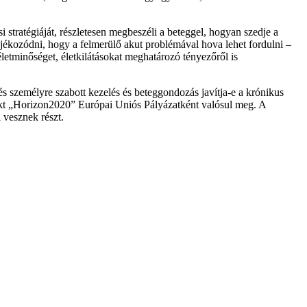
 stratégiáját, részletesen megbeszéli a beteggel, hogyan szedje a
tájékozódni, hogy a felmerülő akut problémával hova lehet fordulni –
letminőséget, életkilátásokat meghatározó tényezőről is
 személyre szabott kezelés és beteggondozás javítja-e a krónikus
ekt „Horizon2020” Európai Uniós Pályázatként valósul meg. A
 vesznek részt.