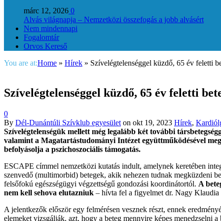
márc 12, 2026
0
Alvás világnapja – Nemzetközi összefogás a jobb alvásért
Nem mindennapi
Fogalomtár
Orvos Kereső
You are at:
Home
»
Hírek
»
Szívelégtelenséggel küzdő, 65 év feletti b
Szívelégtelenséggel küzdő, 65 év feletti b
0
By
Dél-Dunántúli Szívklub egyesület
on
okt 19, 2023
Hírek
,
Kardiól
Szívelégtelenségük mellett még legalább két további társbetegség
valamint a Magatartástudományi Intézet együttműködésével megval
befolyásolja a pszichoszociális támogatás.
ESCAPE címmel nemzetközi kutatás indult, amelynek keretében integrá
szenvedő (multimorbid) betegek, akik nehezen tudnak megküzdeni bete
felsőfokú egészségügyi végzettségű gondozási koordinátortól.
A bete
nem kell sehova elutazniuk
– hívta fel a figyelmet dr. Nagy Klaudia
A jelentkezők először egy felmérésen vesznek részt, ennek eredményét
elemeket vizsgálják, azt, hogy a beteg mennyire képes menedzselni a be