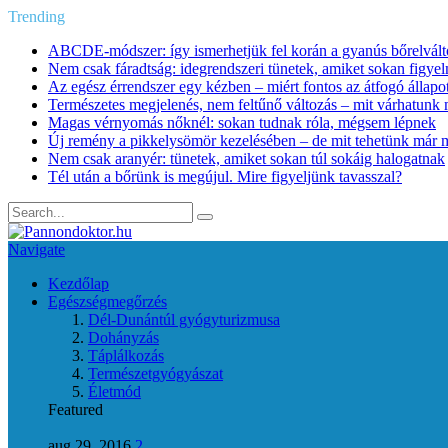
Trending
ABCDE‑módszer: így ismerhetjük fel korán a gyanús bőrelvált
Nem csak fáradtság: idegrendszeri tünetek, amiket sokan figye
Az egész érrendszer egy kézben – miért fontos az átfogó állapo
Természetes megjelenés, nem feltűnő változás – mit várhatunk m
Magas vérnyomás nőknél: sokan tudnak róla, mégsem lépnek
Új remény a pikkelysömör kezelésében – de mit tehetünk már 
Nem csak aranyér: tünetek, amiket sokan túl sokáig halogatnak
Tél után a bőrünk is megújul. Mire figyeljünk tavasszal?
Navigate
Kezdőlap
Egészségmegőrzés
Dél-Dunántúl gyógyturizmusa
Dohányzás
Táplálkozás
Természetgyógyászat
Életmód
Featured
aug 29, 2016
2