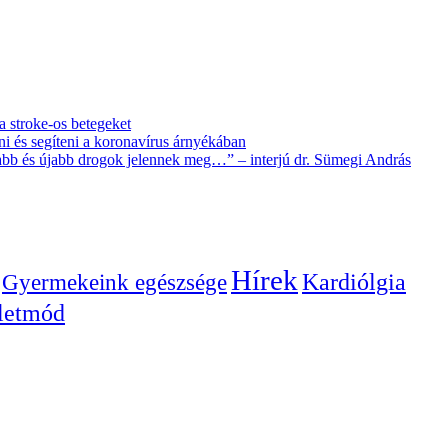
 a stroke-os betegeket
i és segíteni a koronavírus árnyékában
újabb és újabb drogok jelennek meg…” – interjú dr. Sümegi András
Hírek
Gyermekeink egészsége
Kardiólgia
letmód