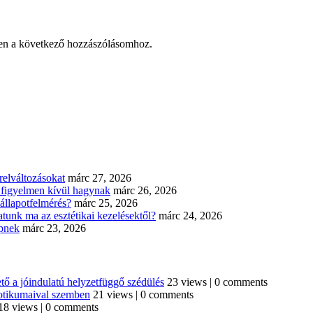
en a következő hozzászólásomhoz.
elváltozásokat
márc 27, 2026
n figyelmen kívül hagynak
márc 26, 2026
állapotfelmérés?
márc 25, 2026
tunk ma az esztétikai kezelésektől?
márc 24, 2026
épnek
márc 23, 2026
tő a jóindulatú helyzetfüggő szédülés
23 views
|
0 comments
iotikumaival szemben
21 views
|
0 comments
18 views
|
0 comments