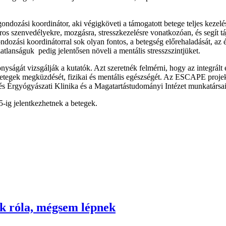
dozási koordinátor, aki végigköveti a támogatott betege teljes kezelési
áros szenvedélyekre, mozgásra, stresszkezelésre vonatkozóan, és segít 
dozási koordinátorral sok olyan fontos, a betegség előrehaladását, az é
zatlanságuk pedig jelentősen növeli a mentális stresszszintjüket.
gát vizsgálják a kutatók. Azt szeretnék felmérni, hogy az integrált és
 betegek megküzdését, fizikai és mentális egészségét. Az ESCAPE proj
 Érgyógyászati Klinika és a Magatartástudományi Intézet munkatársai
5-ig jelentkezhetnek a betegek.
k róla, mégsem lépnek