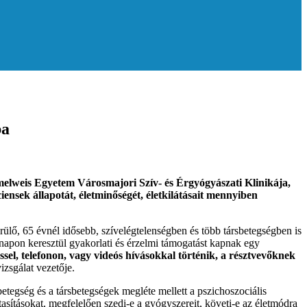
ba
emmelweis Egyetem Városmajori Szív- és Érgyógyászati Klinikája,
nsek állapotát, életminőségét, életkilátásait mennyiben
lő, 65 évnél idősebb, szívelégtelenségben és több társbetegségben is
napon keresztül gyakorlati és érzelmi támogatást kapnak egy
sel, telefonon, vagy videós hívásokkal történik, a résztvevőknek
izsgálat vezetője.
tegség és a társbetegségek megléte mellett a pszichoszociális
tasításokat, megfelelően szedi-e a gyógyszereit, követi-e az életmódra