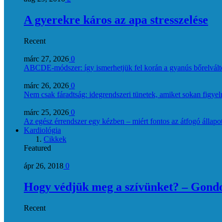
A gyerekre káros az apa stresszelése
Recent
márc 27, 2026
0
ABCDE‑módszer: így ismerhetjük fel korán a gyanús bőrelvált
márc 26, 2026
0
Nem csak fáradtság: idegrendszeri tünetek, amiket sokan figye
márc 25, 2026
0
Az egész érrendszer egy kézben – miért fontos az átfogó állapo
Kardiológia
Cikkek
Featured
ápr 26, 2018
0
Hogy védjük meg a szívünket? – Gondol
Recent