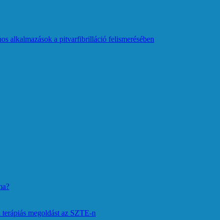
os alkalmazások a pitvarfibrilláció felismerésében
ma?
 terápiás megoldást az SZTE-n