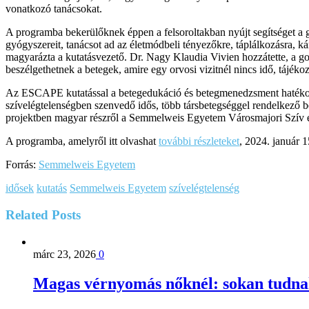
vonatkozó tanácsokat.
A programba bekerülőknek éppen a felsoroltakban nyújt segítséget a gon
gyógyszereit, tanácsot ad az életmódbeli tényezőkre, táplálkozásra, k
magyarázta a kutatásvezető. Dr. Nagy Klaudia Vivien hozzátette, a gon
beszélgethetnek a betegek, amire egy orvosi vizitnél nincs idő, tájéko
Az ESCAPE kutatással a betegedukáció és betegmenedzsment hatékonysá
szívelégtelenségben szenvedő idős, több társbetegséggel rendelkező
projektben magyar részről a Semmelweis Egyetem Városmajori Szív és
A programba, amelyről itt olvashat
további részleteket
, 2024. január 1
Forrás:
Semmelweis Egyetem
idősek
kutatás
Semmelweis Egyetem
szívelégtelenség
Related
Posts
márc 23, 2026
0
Magas vérnyomás nőknél: sokan tudna