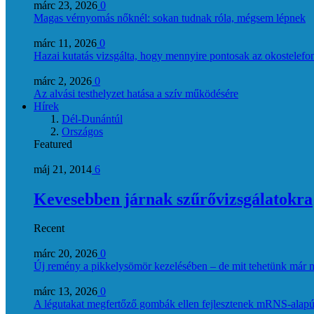
márc 23, 2026
0
Magas vérnyomás nőknél: sokan tudnak róla, mégsem lépnek
márc 11, 2026
0
Hazai kutatás vizsgálta, hogy mennyire pontosak az okostelefon
márc 2, 2026
0
Az alvási testhelyzet hatása a szív működésére
Hírek
Dél-Dunántúl
Országos
Featured
máj 21, 2014
6
Kevesebben járnak szűrővizsgálatokra
Recent
márc 20, 2026
0
Új remény a pikkelysömör kezelésében – de mit tehetünk már 
márc 13, 2026
0
A légutakat megfertőző gombák ellen fejlesztenek mRNS-alapú