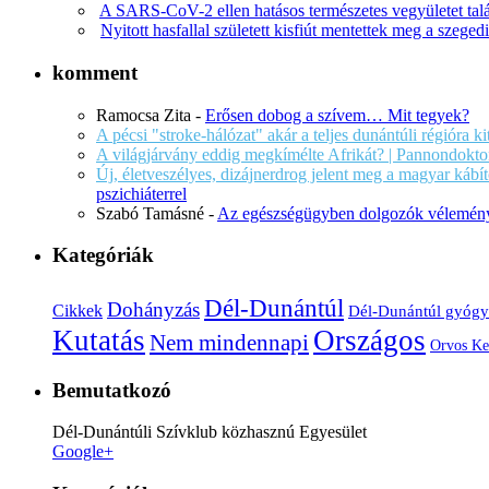
A SARS-CoV-2 ellen hatásos természetes vegyületet tal
Nyitott hasfallal született kisfiút mentettek meg a szege
komment
Ramocsa Zita
-
Erősen dobog a szívem… Mit tegyek?
A pécsi "stroke-hálózat" akár a teljes dunántúli régióra k
A világjárvány eddig megkímélte Afrikát? | Pannondokto
Új, életveszélyes, dizájnerdrog jelent meg a magyar káb
pszichiáterrel
Szabó Tamásné
-
Az egészségügyben dolgozók vélemény
Kategóriák
Dél-Dunántúl
Dohányzás
Cikkek
Dél-Dunántúl gyógy
Kutatás
Országos
Nem mindennapi
Orvos Ke
Bemutatkozó
Dél-Dunántúli Szívklub közhasznú Egyesület
Google+