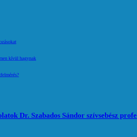
ozásokat
lmen kívül hagynak
tfelmérés?
atok Dr. Szabados Sándor szívsebész profe