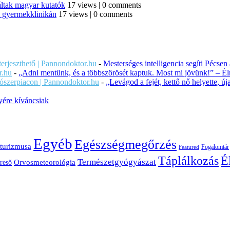
áltak magyar kutatók
17 views
|
0 comments
di gyermekklinikán
17 views
|
0 comments
iterjeszthető | Pannondoktor.hu
-
Mesterséges intelligencia segíti Pécsen
r.hu
-
„Adni mentünk, és a többszörösét kaptuk. Most mi jövünk!” – Éln
ítószerpiacon | Pannondoktor.hu
-
„Levágod a fejét, kettő nő helyette, 
ére kíváncsiak
Egyéb
Egészségmegőrzés
turizmusa
Fogalomtár
Featured
É
Táplálkozás
Természetgyógyászat
Orvosmeteorológia
reső