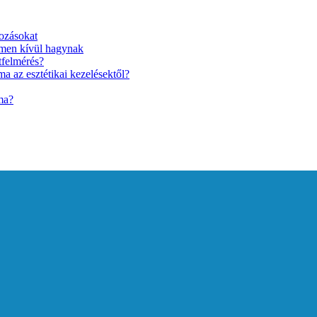
ozásokat
lmen kívül hagynak
tfelmérés?
a az esztétikai kezelésektől?
ma?