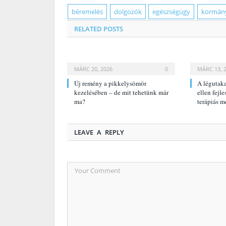
béremelés
dolgozók
egészségügy
kormán
RELATED
POSTS
MÁRC 20, 2026
0
MÁRC 13, 
Új remény a pikkelysömör
A légutak
kezelésében – de mit tehetünk már
ellen fej
ma?
terápiás 
LEAVE A REPLY