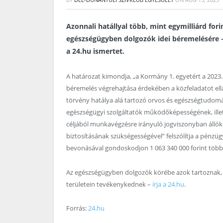
Azonnali hatállyal több, mint egymilliárd fo
egészségügyben dolgozók idei béremelésére –
a 24.hu ismertet.
A határozat kimondja, „a Kormány 1. egyetért a 2023.
béremelés végrehajtása érdekében a közfeladatot ell
törvény hatálya alá tartozó orvos és egészségtudomán
egészségügyi szolgáltatók működőképességének, illet
céljából munkavégzésre irányuló jogviszonyban álló
biztosításának szükségességével”
felszólítja a pénzü
bevonásával gondoskodjon 1 063 340 000 forint többle
Az egészségügyben dolgozók körébe azok tartoznak, a
területein tevékenykednek –
írja a 24.hu
.
Forrás:
24.hu