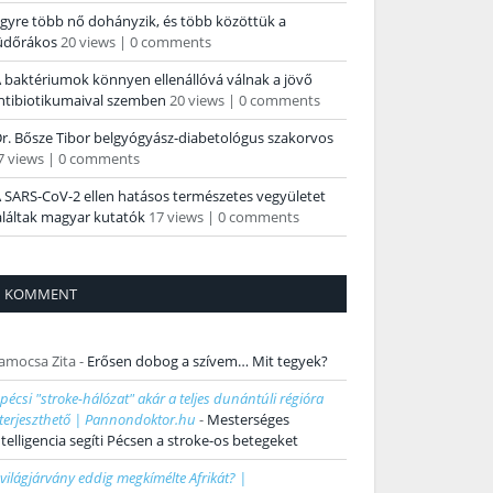
gyre több nő dohányzik, és több közöttük a
üdőrákos
20 views
|
0 comments
 baktériumok könnyen ellenállóvá válnak a jövő
ntibiotikumaival szemben
20 views
|
0 comments
r. Bősze Tibor belgyógyász-diabetológus szakorvos
7 views
|
0 comments
 SARS-CoV-2 ellen hatásos természetes vegyületet
aláltak magyar kutatók
17 views
|
0 comments
KOMMENT
amocsa Zita
-
Erősen dobog a szívem… Mit tegyek?
 pécsi "stroke-hálózat" akár a teljes dunántúli régióra
iterjeszthető | Pannondoktor.hu
-
Mesterséges
ntelligencia segíti Pécsen a stroke-os betegeket
 világjárvány eddig megkímélte Afrikát? |