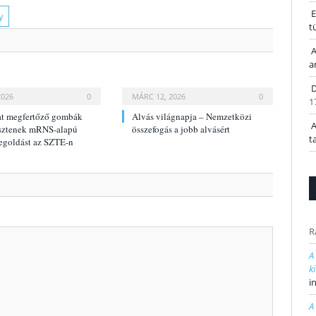
E
y
t
A
a
D
2026
0
MÁRC 12, 2026
0
1
at megfertőző gombák
Alvás világnapja – Nemzetközi
A
lesztenek mRNS-alapú
összefogás a jobb alvásért
t
megoldást az SZTE-n
R
A
k
i
A