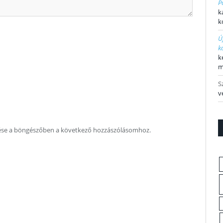
P
k
k
Ú
k
k
m
S
v
ése a böngészőben a következő hozzászólásomhoz.