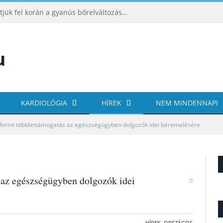
ABCDE‑módszer: így ismerhetjük fel korán a gyanús bőrelváltozásokat
KARDIOLÓGIA
HÍREK
NEM MINDENNAPI
 forint többlettámogatás az egészségügyben dolgozók idei béremelésére
 az egészségügyben dolgozók idei
0
HÍREK
,
ORSZÁGOS