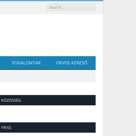
FOGALOMTÁR
ORVOS KERESŐ
KÖZÖSSÉG
FRISS