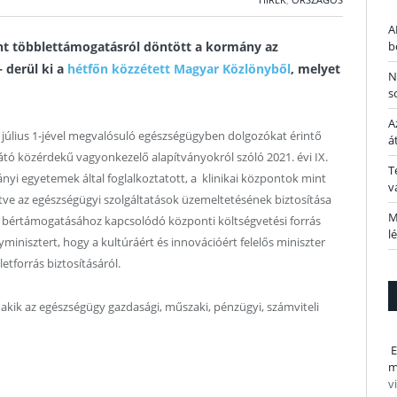
A
rint többlettámogatásról döntött a kormány az
b
 derül ki a
hétfőn közzétett Magyar Közlönyből
, melyet
N
s
A
 július 1-jével megvalósuló egészségügyben dolgozókat érintő
á
átó közérdekű vagyonkezelő alapítványokról szóló 2021. évi IX.
T
yi egyetemek által foglalkoztatott, a klinikai központok mint
v
ve az egészségügyi szolgáltatások üzemeltetésének biztosítása
M
k bértámogatásához kapcsolódó központi költségvetési forrás
l
gyminisztert, hogy a kultúráért és innovációért felelős miniszter
tforrás biztosításáról.
kik az egészségügy gazdasági, műszaki, pénzügyi, számviteli
E
m
v