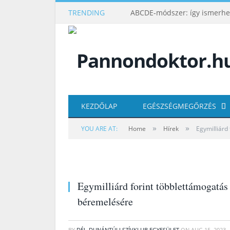
TRENDING
KEZDŐLAP
EGÉSZSÉGMEGŐRZÉS
»
»
YOU ARE AT:
Home
Hírek
Egymilliárd
Egymilliárd forint többlettámogatás
béremelésére
BY
DÉL-DUNÁNTÚLI SZÍVKLUB EGYESÜLET
ON
AUG 15, 2023