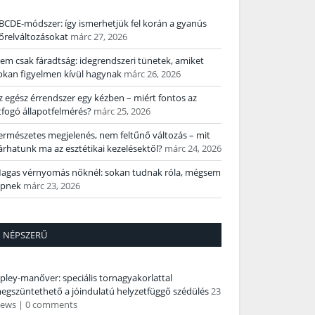
BCDE‑módszer: így ismerhetjük fel korán a gyanús
őrelváltozásokat
márc 27, 2026
em csak fáradtság: idegrendszeri tünetek, amiket
okan figyelmen kívül hagynak
márc 26, 2026
z egész érrendszer egy kézben – miért fontos az
tfogó állapotfelmérés?
márc 25, 2026
ermészetes megjelenés, nem feltűnő változás – mit
árhatunk ma az esztétikai kezelésektől?
márc 24, 2026
agas vérnyomás nőknél: sokan tudnak róla, mégsem
épnek
márc 23, 2026
NÉPSZERŰ
pley-manőver: speciális tornagyakorlattal
egszüntethető a jóindulatú helyzetfüggő szédülés
23
iews
|
0 comments