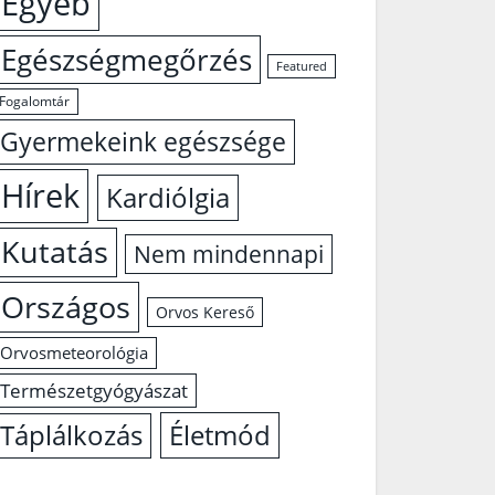
Egyéb
Egészségmegőrzés
Featured
Fogalomtár
Gyermekeink egészsége
Hírek
Kardiólgia
Kutatás
Nem mindennapi
Országos
Orvos Kereső
Orvosmeteorológia
Természetgyógyászat
Életmód
Táplálkozás