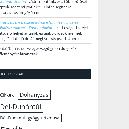
annondoktor.hu
-
„Adni mentünk, és a többszörösét
aptuk. Most mi jövünk!” – Élni és segíteni a
oronavírus árnyékában
j, életveszélyes, dizájnerdrog jelent meg a magyar
ábítószerpiacon | Pannondoktor.hu
-
„Levágod a fejét,
ettő nő helyette, újabb és újabb drogok jelennek
eg…” – interjú dr. Sümegi András pszichiáterrel
zabó Tamásné
-
Az egészségügyben dolgozók
éleményére kíváncsiak
KATEGÓRIÁK
Dohányzás
Cikkek
Dél-Dunántúl
Dél-Dunántúl gyógyturizmusa