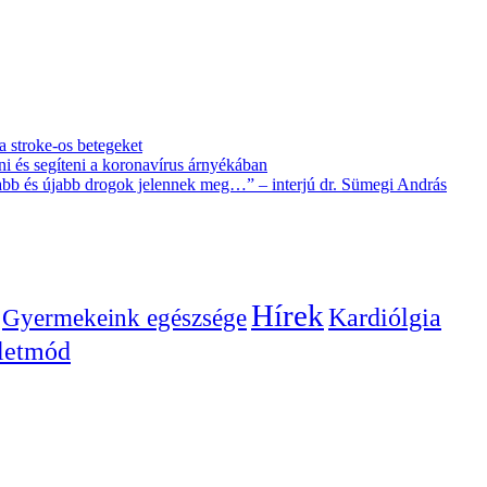
 a stroke-os betegeket
i és segíteni a koronavírus árnyékában
újabb és újabb drogok jelennek meg…” – interjú dr. Sümegi András
Hírek
Gyermekeink egészsége
Kardiólgia
letmód