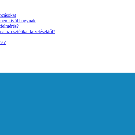
ozásokat
lmen kívül hagynak
tfelmérés?
a az esztétikai kezelésektől?
ma?