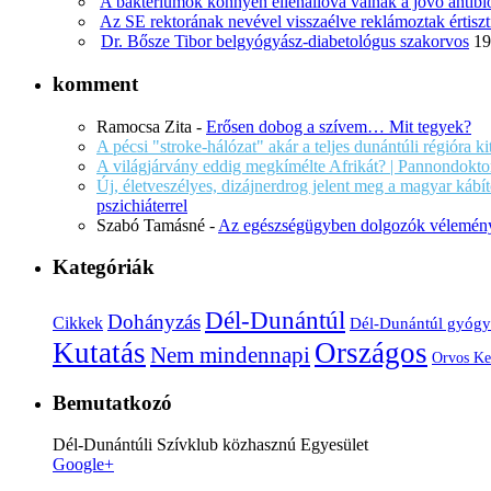
A baktériumok könnyen ellenállóvá válnak a jövő antib
Az SE rektorának nevével visszaélve reklámoztak értiszt
Dr. Bősze Tibor belgyógyász-diabetológus szakorvos
19
komment
Ramocsa Zita
-
Erősen dobog a szívem… Mit tegyek?
A pécsi "stroke-hálózat" akár a teljes dunántúli régióra k
A világjárvány eddig megkímélte Afrikát? | Pannondokto
Új, életveszélyes, dizájnerdrog jelent meg a magyar káb
pszichiáterrel
Szabó Tamásné
-
Az egészségügyben dolgozók vélemény
Kategóriák
Dél-Dunántúl
Dohányzás
Cikkek
Dél-Dunántúl gyógy
Kutatás
Országos
Nem mindennapi
Orvos Ke
Bemutatkozó
Dél-Dunántúli Szívklub közhasznú Egyesület
Google+