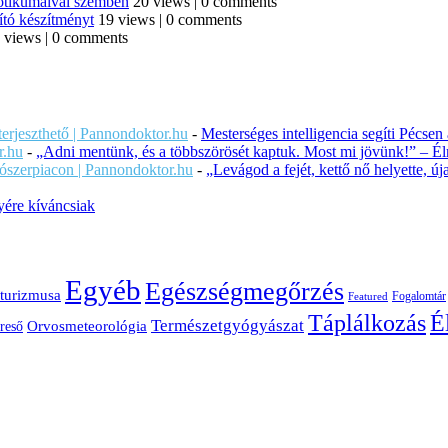
iotikumaival szemben
20 views
|
0 comments
ító készítményt
19 views
|
0 comments
 views
|
0 comments
iterjeszthető | Pannondoktor.hu
-
Mesterséges intelligencia segíti Pécsen
r.hu
-
„Adni mentünk, és a többszörösét kaptuk. Most mi jövünk!” – Éln
ítószerpiacon | Pannondoktor.hu
-
„Levágod a fejét, kettő nő helyette, 
ére kíváncsiak
Egyéb
Egészségmegőrzés
turizmusa
Fogalomtár
Featured
É
Táplálkozás
Természetgyógyászat
Orvosmeteorológia
reső