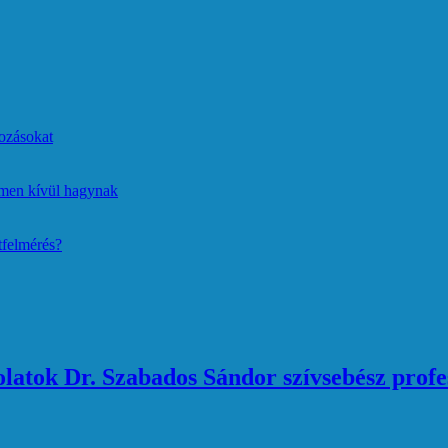
ozásokat
lmen kívül hagynak
tfelmérés?
atok Dr. Szabados Sándor szívsebész profe