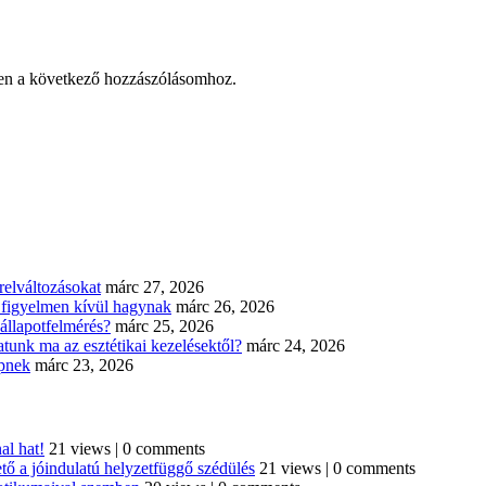
en a következő hozzászólásomhoz.
elváltozásokat
márc 27, 2026
n figyelmen kívül hagynak
márc 26, 2026
állapotfelmérés?
márc 25, 2026
tunk ma az esztétikai kezelésektől?
márc 24, 2026
épnek
márc 23, 2026
al hat!
21 views
|
0 comments
tő a jóindulatú helyzetfüggő szédülés
21 views
|
0 comments