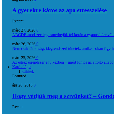
A gyerekre káros az apa stresszelése
Recent
márc 27, 2026
0
ABCDE‑módszer: így ismerhetjük fel korán a gyanús bőrelvált
márc 26, 2026
0
Nem csak fáradtság: idegrendszeri tünetek, amiket sokan figye
márc 25, 2026
0
Az egész érrendszer egy kézben – miért fontos az átfogó állapo
Kardiológia
Cikkek
Featured
ápr 26, 2018
0
Hogy védjük meg a szívünket? – Gondol
Recent