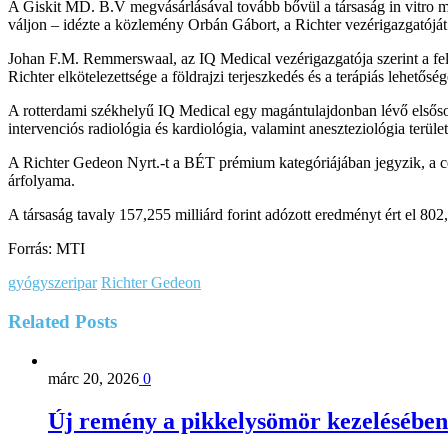
A Giskit MD. B.V megvásárlásával tovább bővül a társaság in vitro meg
váljon – idézte a közlemény Orbán Gábort, a Richter vezérigazgatóját
Johan F.M. Remmerswaal, az IQ Medical vezérigazgatója szerint a felvá
Richter elkötelezettsége a földrajzi terjeszkedés és a terápiás lehetős
A rotterdami székhelyű IQ Medical egy magántulajdonban lévő elsősor
intervenciós radiológia és kardiológia, valamint aneszteziológia terül
A Richter Gedeon Nyrt.-t a BÉT prémium kategóriájában jegyzik, a cé
árfolyama.
A társaság tavaly 157,255 milliárd forint adózott eredményt ért el 802,
Forrás: MTI
gyógyszeripar
Richter Gedeon
Related
Posts
márc 20, 2026
0
Új remény a pikkelysömör kezelésében