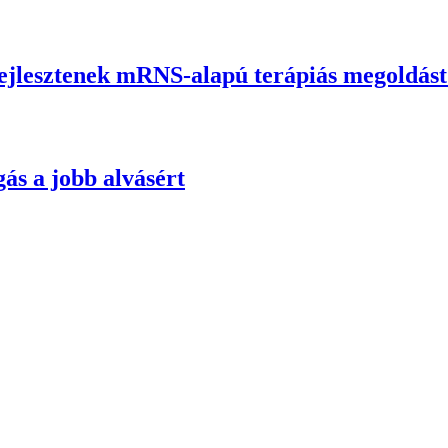
fejlesztenek mRNS-alapú terápiás megoldás
ás a jobb alvásért