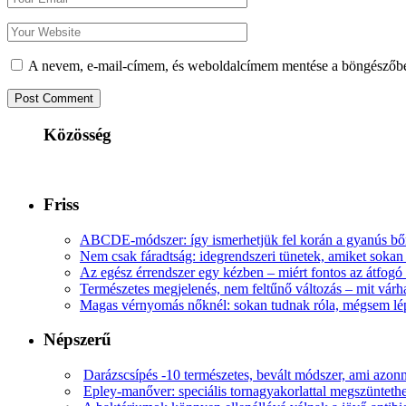
A nevem, e-mail-címem, és weboldalcímem mentése a böngészőb
Közösség
Friss
ABCDE‑módszer: így ismerhetjük fel korán a gyanús bőr
Nem csak fáradtság: idegrendszeri tünetek, amiket soka
Az egész érrendszer egy kézben – miért fontos az átfogó 
Természetes megjelenés, nem feltűnő változás – mit várha
Magas vérnyomás nőknél: sokan tudnak róla, mégsem l
Népszerű
Darázscsípés -10 természetes, bevált módszer, ami azonn
Epley-manőver: speciális tornagyakorlattal megszüntethe