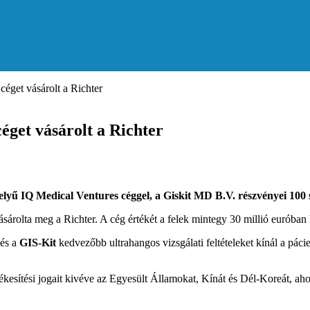
éget vásárolt a Richter
éget vásárolt a Richter
elyű IQ Medical Ventures céggel, a Giskit MD B.V. részvényei 100
ásárolta meg a Richter. A cég értékét a felek mintegy 30 millió euróban 
és a
GIS-Kit
kedvezőbb ultrahangos vizsgálati feltételeket kínál a pác
kesítési jogait kivéve az Egyesült Államokat, Kínát és Dél-Koreát, ah