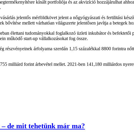
termékenyítésre kínált portfoliója és az akvizíció hozzájárulhat ahhoz,
.
sárlás jelentős mérföldkövet jelent a nőgyógyászati és fertilitási kész
égek bővítése mellett várhatóan világszerte jelentősen javítja a betegek
ban élettani tudományokkal foglalkozó üzleti inkubátor és befektetői 
etein működő start-up vállalkozásokat fog össze.
g részvényeinek árfolyama szerdán 1,15 százalékkal 8800 forintra nőtt
755 milliárd forint árbevétel mellet. 2021-ben 141,180 milliárdos nyeresé
 – de mit tehetünk már ma?