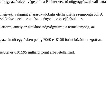
 hogy az évtized vége előtt a Richter vezető nőgyógyászati vállalattá
ítmények, valamint eljárások globális elérhetősége szempontjából. A
 hozzáférését ezekhez a készítményekhez és eljárásokhoz.
platform, amely az általános nőgyógyászat, a termékenység, az
, az elmúlt egy évben pedig 7060 és 9150 forint között mozgott az
ggel és 630,595 milliárd forint árbevétellel zárt.