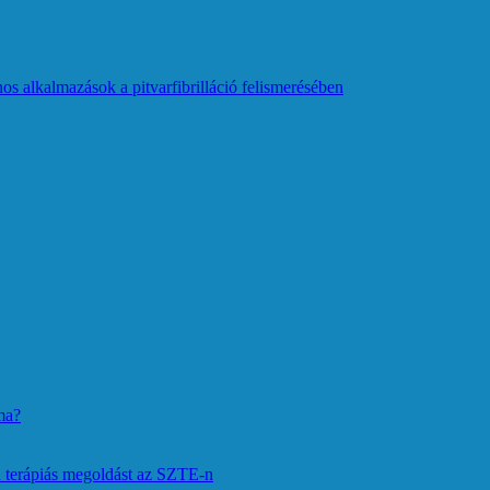
os alkalmazások a pitvarfibrilláció felismerésében
ma?
 terápiás megoldást az SZTE-n