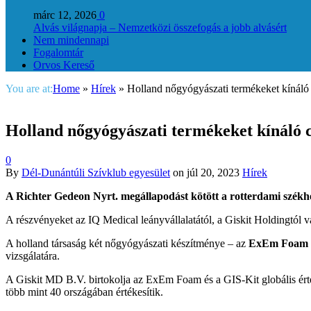
márc 12, 2026
0
Alvás világnapja – Nemzetközi összefogás a jobb alvásért
Nem mindennapi
Fogalomtár
Orvos Kereső
You are at:
Home
»
Hírek
»
Holland nőgyógyászati termékeket kínáló c
Holland nőgyógyászati termékeket kínáló c
0
By
Dél-Dunántúli Szívklub egyesület
on
júl 20, 2023
Hírek
A Richter Gedeon Nyrt. megállapodást kötött a rotterdami székh
A részvényeket az IQ Medical leányvállalatától, a Giskit Holdingtól v
A holland társaság két nőgyógyászati készítménye – az
ExEm Foam
vizsgálatára.
A Giskit MD B.V. birtokolja az ExEm Foam és a GIS-Kit globális érté
több mint 40 országában értékesítik.