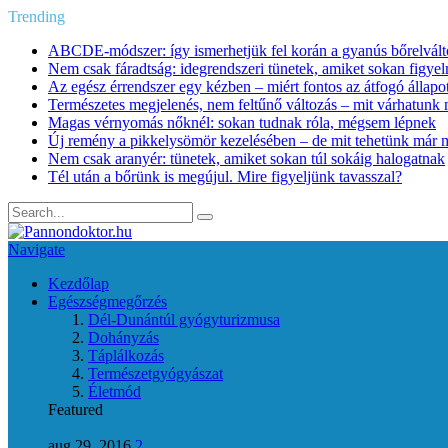
Trending
ABCDE‑módszer: így ismerhetjük fel korán a gyanús bőrelvált
Nem csak fáradtság: idegrendszeri tünetek, amiket sokan figye
Az egész érrendszer egy kézben – miért fontos az átfogó állapo
Természetes megjelenés, nem feltűnő változás – mit várhatunk m
Magas vérnyomás nőknél: sokan tudnak róla, mégsem lépnek
Új remény a pikkelysömör kezelésében – de mit tehetünk már 
Nem csak aranyér: tünetek, amiket sokan túl sokáig halogatnak
Tél után a bőrünk is megújul. Mire figyeljünk tavasszal?
Navigate
Kezdőlap
Egészségmegőrzés
Dél-Dunántúl gyógyturizmusa
Dohányzás
Táplálkozás
Természetgyógyászat
Életmód
Featured
aug 29, 2016
2