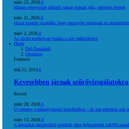
márc 23, 2026
0
Magas vérnyomás nőknél: sokan tudnak róla, mégsem lépnek
márc 11, 2026
0
Hazai kutatás vizsgálta, hogy mennyire pontosak az okostelefon
márc 2, 2026
0
Az alvási testhelyzet hatása a szív működésére
Hírek
Dél-Dunántúl
Országos
Featured
máj 21, 2014
6
Kevesebben járnak szűrővizsgálatokra
Recent
márc 20, 2026
0
Új remény a pikkelysömör kezelésében – de mit tehetünk már 
márc 13, 2026
0
A légutakat megfertőző gombák ellen fejlesztenek mRNS-alapú