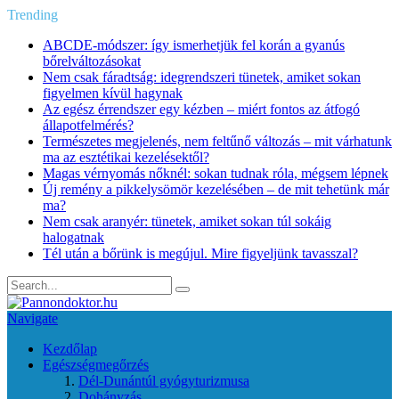
Trending
ABCDE‑módszer: így ismerhetjük fel korán a gyanús
bőrelváltozásokat
Nem csak fáradtság: idegrendszeri tünetek, amiket sokan
figyelmen kívül hagynak
Az egész érrendszer egy kézben – miért fontos az átfogó
állapotfelmérés?
Természetes megjelenés, nem feltűnő változás – mit várhatunk
ma az esztétikai kezelésektől?
Magas vérnyomás nőknél: sokan tudnak róla, mégsem lépnek
Új remény a pikkelysömör kezelésében – de mit tehetünk már
ma?
Nem csak aranyér: tünetek, amiket sokan túl sokáig
halogatnak
Tél után a bőrünk is megújul. Mire figyeljünk tavasszal?
Navigate
Kezdőlap
Egészségmegőrzés
Dél-Dunántúl gyógyturizmusa
Dohányzás