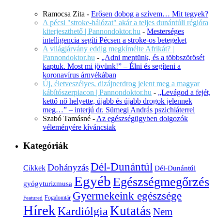
Ramocsa Zita
-
Erősen dobog a szívem… Mit tegyek?
A pécsi "stroke-hálózat" akár a teljes dunántúli régióra
kiterjeszthető | Pannondoktor.hu
-
Mesterséges
intelligencia segíti Pécsen a stroke-os betegeket
A világjárvány eddig megkímélte Afrikát? |
Pannondoktor.hu
-
„Adni mentünk, és a többszörösét
kaptuk. Most mi jövünk!” – Élni és segíteni a
koronavírus árnyékában
Új, életveszélyes, dizájnerdrog jelent meg a magyar
kábítószerpiacon | Pannondoktor.hu
-
„Levágod a fejét,
kettő nő helyette, újabb és újabb drogok jelennek
meg…” – interjú dr. Sümegi András pszichiáterrel
Szabó Tamásné
-
Az egészségügyben dolgozók
véleményére kíváncsiak
Kategóriák
Dél-Dunántúl
Dohányzás
Cikkek
Dél-Dunántúl
Egyéb
Egészségmegőrzés
gyógyturizmusa
Gyermekeink egészsége
Fogalomtár
Featured
Hírek
Kutatás
Kardiólgia
Nem