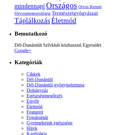
Országos
mindennapi
Orvos Kereső
Természetgyógyászat
Orvosmeteorológia
Életmód
Táplálkozás
Bemutatkozó
Dél-Dunántúli Szívklub közhasznú Egyesület
Google+
Kategóriák
Cikkek
Dél-Dunántúl
Dél-Dunántúl gyógyturizmusa
Dohányzás
Egészségmegőrzés
Egyéb
Életmód
Featured
Fogalomtár
Gyermekeink egészsége
Hírek
Kardiólgia