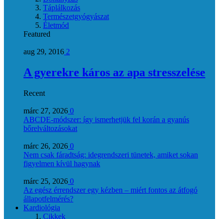
Táplálkozás
Természetgyógyászat
Életmód
Featured
aug 29, 2016
2
A gyerekre káros az apa stresszelése
Recent
márc 27, 2026
0
ABCDE‑módszer: így ismerhetjük fel korán a gyanús
bőrelváltozásokat
márc 26, 2026
0
Nem csak fáradtság: idegrendszeri tünetek, amiket sokan
figyelmen kívül hagynak
márc 25, 2026
0
Az egész érrendszer egy kézben – miért fontos az átfogó
állapotfelmérés?
Kardiológia
Cikkek