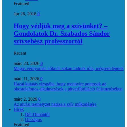
Featured
ápr 26, 2018
0
Hogy védjük meg a szívünket? –
Gondolatok Dr. Szabados Sándor
szívsebész professzortól
Recent
márc 23, 2026
0
Magas vérnyomás nőknél: sokan tudnak róla, mégsem lépnek
márc 11, 2026
0
Hazai kutatás vizsgálta, hogy mennyire pontosak az
okostelefonos alkalmazások a pitvarfibrilláció felismerésében
márc 2, 2026
0
Az alvási testhelyzet hatása a szív működésére
Hírek
Dél-Dunántúl
Országos
Featured