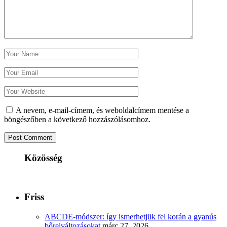
A nevem, e-mail-címem, és weboldalcímem mentése a
böngészőben a következő hozzászólásomhoz.
Közösség
Friss
ABCDE‑módszer: így ismerhetjük fel korán a gyanús
bőrelváltozásokat
márc 27, 2026