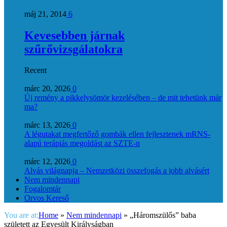
máj 21, 2014
6
Kevesebben járnak
szűrővizsgálatokra
Recent
márc 20, 2026
0
Új remény a pikkelysömör kezelésében – de mit tehetünk már
ma?
márc 13, 2026
0
A légutakat megfertőző gombák ellen fejlesztenek mRNS-
alapú terápiás megoldást az SZTE-n
márc 12, 2026
0
Alvás világnapja – Nemzetközi összefogás a jobb alvásért
Nem mindennapi
Fogalomtár
Orvos Kereső
You are at:
Home
»
Nem mindennapi
»
„Háromszülős” baba
született az Egyesült Királyságban