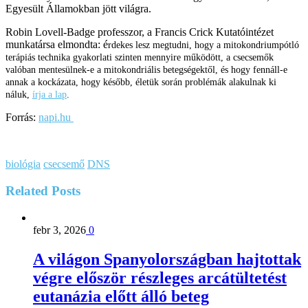
Egyesült Államokban jött világra.
Robin Lovell-Badge professzor, a Francis Crick Kutatóintézet
munkatársa elmondta: é
rdekes lesz megtudni, hogy a mitokondriumpótló
terápiás technika gyakorlati szinten mennyire működött, a csecsemők
valóban mentesülnek-e a mitokondriális betegségektől, és hogy fennáll-e
annak a kockázata, hogy később, életük során problémák alakulnak ki
náluk,
írja a lap
.
Forrás:
napi.hu
biológia
csecsemő
DNS
Related
Posts
febr 3, 2026
0
A világon Spanyolországban hajtottak
végre először részleges arcátültetést
eutanázia előtt álló beteg