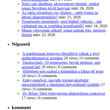
Nem csak fáradtság: idegrendszeri tünetek, amiket
sokan figyelmen kívül hagynak
márc 26, 2026
Az egész érrendszer egy kézben – miért fontos az
átfogó állapotfelmérés?
márc 25, 2026
Természetes megjelenés, nem feltűnő változás – mit
várhatunk ma az esztétikai kezelésektől?
márc 24, 2026
Magas vérnyomás nőknél: sokan tudnak róla, mégsem
lépnek
márc 23, 2026
Népszerű
A baktériumok könnyen ellenállóvá válnak a jövő
antibiotikumaival szemben
20 views
|
0 comments
Darázscsípés -10 természetes, bevált módszer, ami
azonnal hat!
20 views
|
0 comments
Hőségben sem szabad a kisbabákat a klíma elé tenni
18 views
|
0 comments
Epley-manőver: speciális tornagyakorlattal
megszüntethető a jóindulatú helyzetfüggő szédülés
17
views
|
0 comments
Dr. Bősze Tibor belgyógyász-diabetológus szakorvos
17 views
|
0 comments
komment