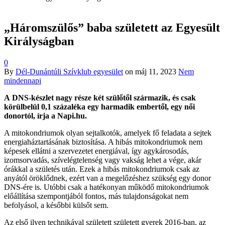
„Háromszülős” baba született az Egyesült
Királyságban
0
By
Dél-Dunántúli Szívklub egyesület
on
máj 11, 2023
Nem
mindennapi
A DNS-készlet nagy része két szülőtől származik, és csak
körülbelül 0,1 százaléka egy harmadik embertől, egy női
donortól, írja a Napi.hu.
A mitokondriumok olyan sejtalkotók, amelyek fő feladata a sejtek
energiaháztartásának biztosítása. A hibás mitokondriumok nem
képesek ellátni a szervezetet energiával, így agykárosodás,
izomsorvadás, szívelégtelenség vagy vakság lehet a vége, akár
órákkal a születés után. Ezek a hibás mitokondriumok csak az
anyától öröklődnek, ezért van a megelőzéshez szükség egy donor
DNS-ére is. Utóbbi csak a hatékonyan működő mitokondriumok
előállítása szempontjából fontos, más tulajdonságokat nem
befolyásol, a későbbi külsőt sem.
Az első ilyen technikával született született gyerek 2016-ban, az