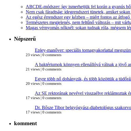
ABCDE‑módszer: így ismerhetjük fel korán a gyanús bőr
Nem csak fáradtság: idegrendszeri tünetek, amiket soka
Az egész érrendszer egy kézben – miért fontos az átfogó 
Természetes megjelenés, nem feltűnő változás – mit várha
Magas vérnyomás nőknél: sokan tudnak róla, mégsem l
Népszerű
Epley-manőver: speciális tornagyakorlattal megszünt
23 views
|
0 comments
A baktériumok könnyen ellenállóvá válnak a jövő a
21 views
|
0 comments
Egyre több nő dohányzik, és több közöttük a tüdőr
20 views
|
0 comments
Az SE rektorának nevével visszaélve reklámoztak ért
17 views
|
0 comments
Dr. Bősze Tibor belgyógyász-diabetológus szakorv
17 views
|
0 comments
komment