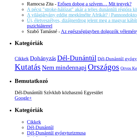
Ramocsa Zita
-
Erősen dobog a szívem… Mit tegyek?
A pécsi "stroke-hálózat" akár a teljes dunántúli régióra k
A világjárvány eddig megkímélte Afrikát? | Pannondokto
Új, életveszélyes, dizájnerdrog jelent meg a magyar káb
pszichiáterrel
Szabó Tamásné
-
Az egészségügyben dolgozók vélemény
Kategóriák
Dél-Dunántúl
Dohányzás
Cikkek
Dél-Dunántúl gyógy
Kutatás
Országos
Nem mindennapi
Orvos Ke
Bemutatkozó
Dél-Dunántúli Szívklub közhasznú Egyesület
Google+
Kategóriák
Cikkek
Dél-Dunántúl
Dél-Dunántúl gyógyturizmusa