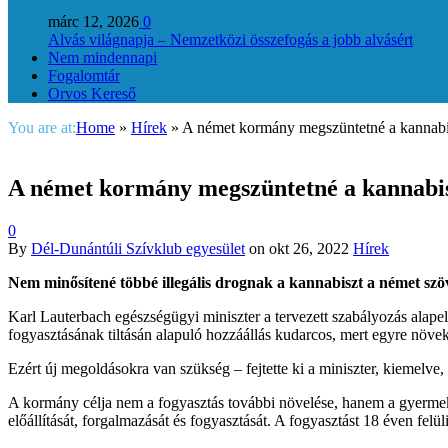
márc 12, 2026
0
Alvás világnapja – Nemzetközi összefogás a jobb alvásért
Nem mindennapi
Fogalomtár
Orvos Kereső
You are at:
Home
»
Hírek
»
A német kormány megszüntetné a kannabisz
A német kormány megszüntetné a kannabisz 
0
By
Dél-Dunántúli Szívklub egyesület
on
okt 26, 2022
Hírek
Nem minősítené többé illegális drognak a kannabiszt a német szöv
Karl Lauterbach egészségügyi miniszter a tervezett szabályozás alapelv
fogyasztásának tiltásán alapuló hozzáállás kudarcos, mert egyre növek
Ezért új megoldásokra van szükség – fejtette ki a miniszter, kiemelve, 
A kormány célja nem a fogyasztás további növelése, hanem a gyermek-, 
előállítását, forgalmazását és fogyasztását. A fogyasztást 18 éven fe