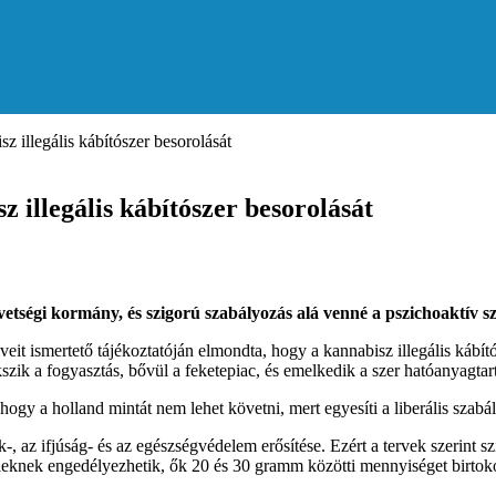
 illegális kábítószer besorolását
illegális kábítószer besorolását
etségi kormány, és szigorú szabályozás alá venné a pszichoaktív sze
eit ismertető tájékoztatóján elmondta, hogy a kannabisz illegális kábít
szik a fogyasztás, bővül a feketepiac, és emelkedik a szer hatóanyagtar
hogy a holland mintát nem lehet követni, mert egyesíti a liberális szabá
az ifjúság- és az egészségvédelem erősítése. Ezért a tervek szerint szi
lülieknek engedélyezhetik, ők 20 és 30 gramm közötti mennyiséget birtok