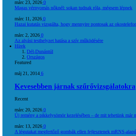
márc 23, 2026
0
Magas vérnyomás nőknél: sokan tudnak róla, mégsem lépnek
márc 11, 2026
0
Hazai kutatás vizsgálta, hogy mennyire pontosak az okostelefon
márc 2, 2026
0
Az alvási testhelyzet hatása a szív működésére
Hírek
Dél-Dunántúl
Országos
Featured
máj 21, 2014
6
Kevesebben járnak szűrővizsgálatokra
Recent
márc 20, 2026
0
Új remény a pikkelysömör kezelésében – de mit tehetünk már 
márc 13, 2026
0
A légutakat megfertőző gombák ellen fejlesztenek mRNS-alapú