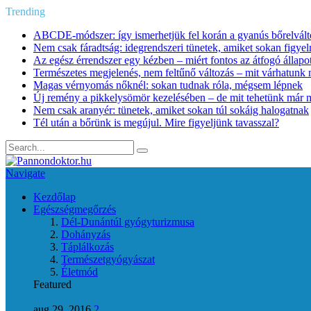
Trending
ABCDE‑módszer: így ismerhetjük fel korán a gyanús bőrelvált
Nem csak fáradtság: idegrendszeri tünetek, amiket sokan figye
Az egész érrendszer egy kézben – miért fontos az átfogó állapo
Természetes megjelenés, nem feltűnő változás – mit várhatunk m
Magas vérnyomás nőknél: sokan tudnak róla, mégsem lépnek
Új remény a pikkelysömör kezelésében – de mit tehetünk már 
Nem csak aranyér: tünetek, amiket sokan túl sokáig halogatnak
Tél után a bőrünk is megújul. Mire figyeljünk tavasszal?
Navigate
Kezdőlap
Egészségmegőrzés
Dél-Dunántúl gyógyturizmusa
Dohányzás
Táplálkozás
Természetgyógyászat
Életmód
Featured
aug 29, 2016
2