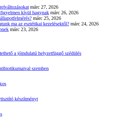
elváltozásokat
márc 27, 2026
n figyelmen kívül hagynak
márc 26, 2026
állapotfelmérés?
márc 25, 2026
tunk ma az esztétikai kezelésektől?
márc 24, 2026
épnek
márc 23, 2026
ethető a jóindulatú helyzetfüggő szédülés
ntibiotikumaival szemben
ákos
isztító készítményt
os