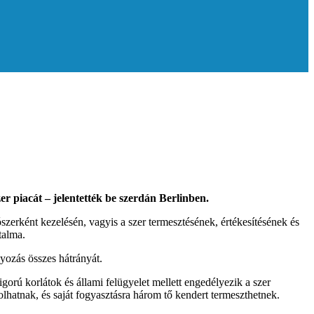
r piacát – jelentették be szerdán Berlinben.
ószerként kezelésén, vagyis a szer termesztésének, értékesítésének és
talma.
lyozás összes hátrányát.
gorú korlátok és állami felügyelet mellett engedélyezik a szer
olhatnak, és saját fogyasztásra három tő kendert termeszthetnek.