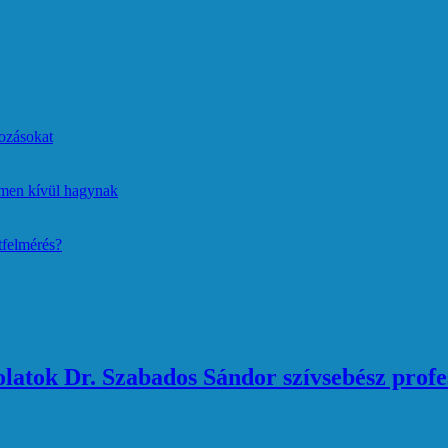
ozásokat
lmen kívül hagynak
tfelmérés?
atok Dr. Szabados Sándor szívsebész profe