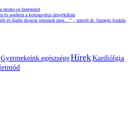
 a stroke-os betegeket
i és segíteni a koronavírus árnyékában
újabb és újabb drogok jelennek meg…” – interjú dr. Sümegi András
Hírek
Gyermekeink egészsége
Kardiólgia
letmód