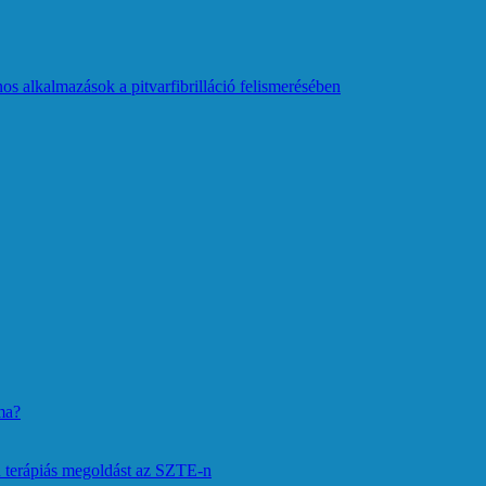
os alkalmazások a pitvarfibrilláció felismerésében
ma?
 terápiás megoldást az SZTE-n