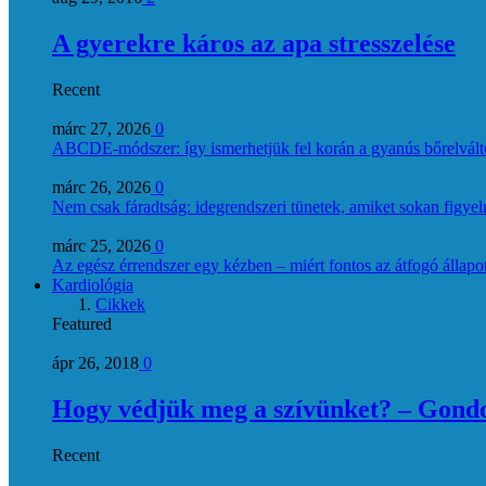
A gyerekre káros az apa stresszelése
Recent
márc 27, 2026
0
ABCDE‑módszer: így ismerhetjük fel korán a gyanús bőrelvált
márc 26, 2026
0
Nem csak fáradtság: idegrendszeri tünetek, amiket sokan figye
márc 25, 2026
0
Az egész érrendszer egy kézben – miért fontos az átfogó állapo
Kardiológia
Cikkek
Featured
ápr 26, 2018
0
Hogy védjük meg a szívünket? – Gondol
Recent