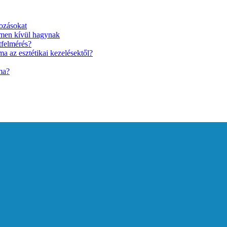
ozásokat
lmen kívül hagynak
tfelmérés?
a az esztétikai kezelésektől?
ma?