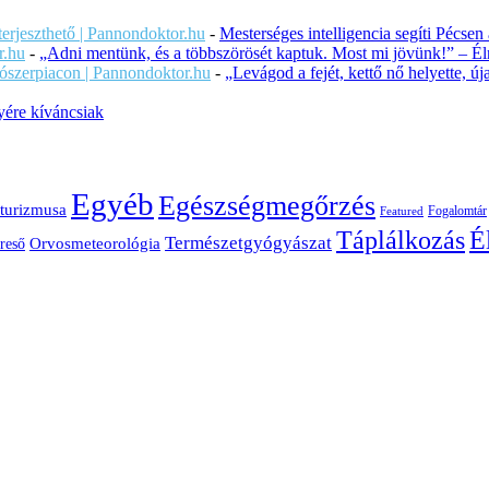
iterjeszthető | Pannondoktor.hu
-
Mesterséges intelligencia segíti Pécsen
r.hu
-
„Adni mentünk, és a többszörösét kaptuk. Most mi jövünk!” – Éln
ítószerpiacon | Pannondoktor.hu
-
„Levágod a fejét, kettő nő helyette, 
ére kíváncsiak
Egyéb
Egészségmegőrzés
turizmusa
Fogalomtár
Featured
É
Táplálkozás
Természetgyógyászat
Orvosmeteorológia
reső