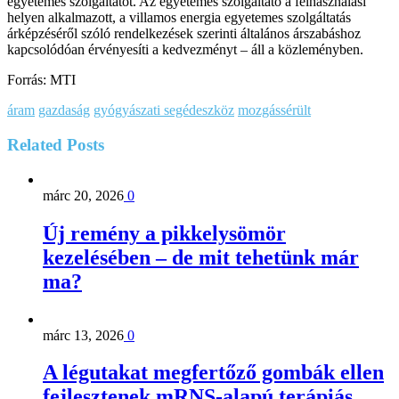
egyetemes szolgáltatót. Az egyetemes szolgáltató a felhasználási
helyen alkalmazott, a villamos energia egyetemes szolgáltatás
árképzéséről szóló rendelkezések szerinti általános árszabáshoz
kapcsolódóan érvényesíti a kedvezményt – áll a közleményben.
Forrás: MTI
áram
gazdaság
gyógyászati segédeszköz
mozgássérült
Related
Posts
márc 20, 2026
0
Új remény a pikkelysömör
kezelésében – de mit tehetünk már
ma?
márc 13, 2026
0
A légutakat megfertőző gombák ellen
fejlesztenek mRNS-alapú terápiás