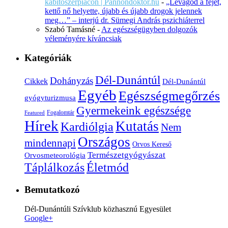
kábítószerpiacon | Pannondoktor.hu
-
„Levágod a fejét,
kettő nő helyette, újabb és újabb drogok jelennek
meg…” – interjú dr. Sümegi András pszichiáterrel
Szabó Tamásné
-
Az egészségügyben dolgozók
véleményére kíváncsiak
Kategóriák
Dél-Dunántúl
Dohányzás
Cikkek
Dél-Dunántúl
Egyéb
Egészségmegőrzés
gyógyturizmusa
Gyermekeink egészsége
Fogalomtár
Featured
Hírek
Kutatás
Kardiólgia
Nem
Országos
mindennapi
Orvos Kereső
Természetgyógyászat
Orvosmeteorológia
Életmód
Táplálkozás
Bemutatkozó
Dél-Dunántúli Szívklub közhasznú Egyesület
Google+