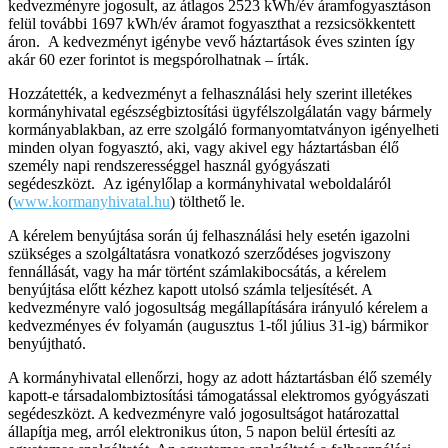
kedvezményre jogosult, az átlagos 2523 kWh/év áramfogyasztáson
felül további 1697 kWh/év áramot fogyaszthat a rezsicsökkentett
áron. A kedvezményt igénybe vevő háztartások éves szinten így
akár 60 ezer forintot is megspórolhatnak – írták.
Hozzátették, a kedvezményt a felhasználási hely szerint illetékes
kormányhivatal egészségbiztosítási ügyfélszolgálatán vagy bármely
kormányablakban, az erre szolgáló formanyomtatványon igényelheti
minden olyan fogyasztó, aki, vagy akivel egy háztartásban élő
személy napi rendszerességgel használ gyógyászati
segédeszközt. Az igénylőlap a kormányhivatal weboldaláról
(
www.kormanyhivatal.hu
) tölthető le.
A kérelem benyújtása során új felhasználási hely esetén igazolni
szükséges a szolgáltatásra vonatkozó szerződéses jogviszony
fennállását, vagy ha már történt számlakibocsátás, a kérelem
benyújtása előtt kézhez kapott utolsó számla teljesítését. A
kedvezményre való jogosultság megállapítására irányuló kérelem a
kedvezményes év folyamán (augusztus 1-től július 31-ig) bármikor
benyújtható.
A kormányhivatal ellenőrzi, hogy az adott háztartásban élő személy
kapott-e társadalombiztosítási támogatással elektromos gyógyászati
segédeszközt. A kedvezményre való jogosultságot határozattal
állapítja meg, arról elektronikus úton, 5 napon belül értesíti az