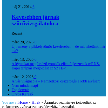
máj 21, 2014
6
Kevesebben járnak
szűrővizsgálatokra
Recent
márc 20, 2026
0
Új remény a pikkelysömör kezelésében – de mit tehetünk már
ma?
márc 13, 2026
0
A légutakat megfertőző gombák ellen fejlesztenek mRNS-
alapú terápiás megoldást az SZTE-n
márc 12, 2026
0
Alvás világnapja – Nemzetközi összefogás a jobb alvásért
Nem mindennapi
Fogalomtár
Orvos Kereső
You are at:
Home
»
Hírek
»
Áramkedvezményre jogosultak az
elektromos gyógyászati segédeszközt használók