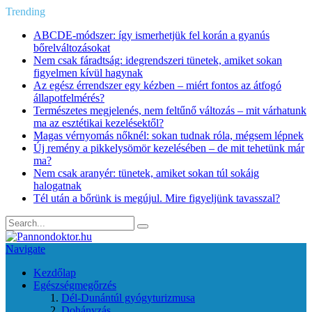
Trending
ABCDE‑módszer: így ismerhetjük fel korán a gyanús
bőrelváltozásokat
Nem csak fáradtság: idegrendszeri tünetek, amiket sokan
figyelmen kívül hagynak
Az egész érrendszer egy kézben – miért fontos az átfogó
állapotfelmérés?
Természetes megjelenés, nem feltűnő változás – mit várhatunk
ma az esztétikai kezelésektől?
Magas vérnyomás nőknél: sokan tudnak róla, mégsem lépnek
Új remény a pikkelysömör kezelésében – de mit tehetünk már
ma?
Nem csak aranyér: tünetek, amiket sokan túl sokáig
halogatnak
Tél után a bőrünk is megújul. Mire figyeljünk tavasszal?
Navigate
Kezdőlap
Egészségmegőrzés
Dél-Dunántúl gyógyturizmusa
Dohányzás