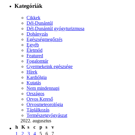
Kategóriák
Cikkek
Dél-Dunántúl
Dél-Dunántúl gyógyturizmusa
Dohányzás
Egészségmegőrzés
Egyéb
Életmód
Featured
Fogalomtár
Gyermekeink egészsége
Hírek
Kardiólgia
Kutatás
Nem mindennapi
Országos
Orvos Kereső
Orvosmeteorológia
Táplálkozás
Természetgyógyászat
2022. augusztus
h
K
s
c
p
s
v
1
2
3
4
5
6
7