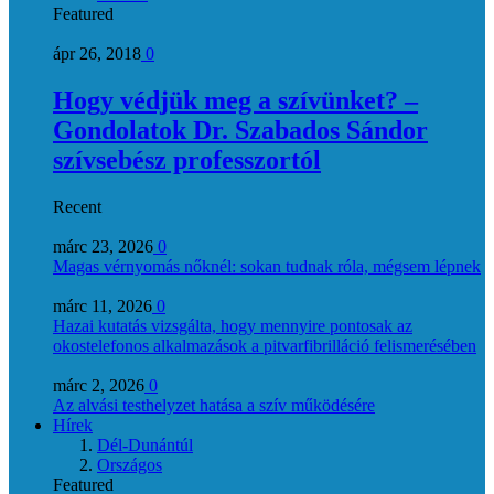
Featured
ápr 26, 2018
0
Hogy védjük meg a szívünket? –
Gondolatok Dr. Szabados Sándor
szívsebész professzortól
Recent
márc 23, 2026
0
Magas vérnyomás nőknél: sokan tudnak róla, mégsem lépnek
márc 11, 2026
0
Hazai kutatás vizsgálta, hogy mennyire pontosak az
okostelefonos alkalmazások a pitvarfibrilláció felismerésében
márc 2, 2026
0
Az alvási testhelyzet hatása a szív működésére
Hírek
Dél-Dunántúl
Országos
Featured