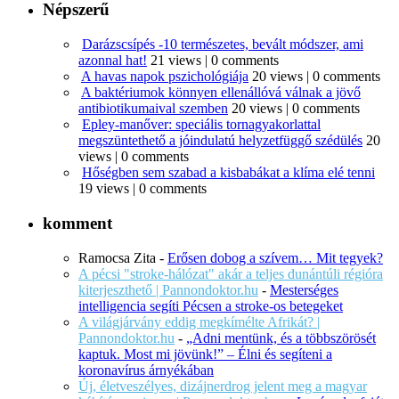
Népszerű
Darázscsípés -10 természetes, bevált módszer, ami
azonnal hat!
21 views
|
0 comments
A havas napok pszichológiája
20 views
|
0 comments
A baktériumok könnyen ellenállóvá válnak a jövő
antibiotikumaival szemben
20 views
|
0 comments
Epley-manőver: speciális tornagyakorlattal
megszüntethető a jóindulatú helyzetfüggő szédülés
20
views
|
0 comments
Hőségben sem szabad a kisbabákat a klíma elé tenni
19 views
|
0 comments
komment
Ramocsa Zita
-
Erősen dobog a szívem… Mit tegyek?
A pécsi "stroke-hálózat" akár a teljes dunántúli régióra
kiterjeszthető | Pannondoktor.hu
-
Mesterséges
intelligencia segíti Pécsen a stroke-os betegeket
A világjárvány eddig megkímélte Afrikát? |
Pannondoktor.hu
-
„Adni mentünk, és a többszörösét
kaptuk. Most mi jövünk!” – Élni és segíteni a
koronavírus árnyékában
Új, életveszélyes, dizájnerdrog jelent meg a magyar