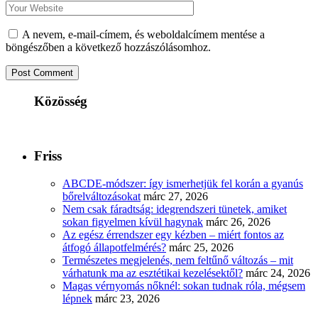
A nevem, e-mail-címem, és weboldalcímem mentése a
böngészőben a következő hozzászólásomhoz.
Közösség
Friss
ABCDE‑módszer: így ismerhetjük fel korán a gyanús
bőrelváltozásokat
márc 27, 2026
Nem csak fáradtság: idegrendszeri tünetek, amiket
sokan figyelmen kívül hagynak
márc 26, 2026
Az egész érrendszer egy kézben – miért fontos az
átfogó állapotfelmérés?
márc 25, 2026
Természetes megjelenés, nem feltűnő változás – mit
várhatunk ma az esztétikai kezelésektől?
márc 24, 2026
Magas vérnyomás nőknél: sokan tudnak róla, mégsem
lépnek
márc 23, 2026