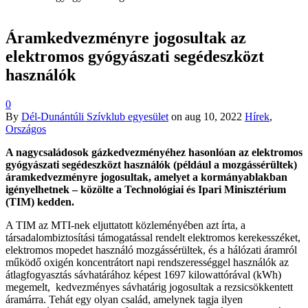
Áramkedvezményre jogosultak az
elektromos gyógyászati segédeszközt
használók
0
By
Dél-Dunántúli Szívklub egyesület
on
aug 10, 2022
Hírek
,
Országos
A nagycsaládosok gázkedvezményéhez hasonlóan az elektromos
gyógyászati segédeszközt használók (például a mozgássérültek)
áramkedvezményre jogosultak, amelyet a kormányablakban
igényelhetnek – közölte a Technológiai és Ipari Minisztérium
(TIM) kedden.
A TIM az MTI-nek eljuttatott közleményében azt írta, a
társadalombiztosítási támogatással rendelt elektromos kerekesszéket,
elektromos mopedet használó mozgássérültek, és a hálózati áramról
működő oxigén koncentrátort napi rendszerességgel használók az
átlagfogyasztás sávhatárához képest 1697 kilowattórával (kWh)
megemelt, kedvezményes sávhatárig jogosultak a rezsicsökkentett
áramárra. Tehát egy olyan család, amelynek tagja ilyen