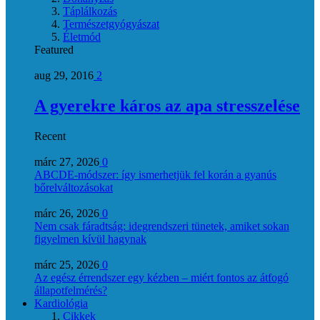
Táplálkozás
Természetgyógyászat
Életmód
Featured
aug 29, 2016
2
A gyerekre káros az apa stresszelése
Recent
márc 27, 2026
0
ABCDE‑módszer: így ismerhetjük fel korán a gyanús
bőrelváltozásokat
márc 26, 2026
0
Nem csak fáradtság: idegrendszeri tünetek, amiket sokan
figyelmen kívül hagynak
márc 25, 2026
0
Az egész érrendszer egy kézben – miért fontos az átfogó
állapotfelmérés?
Kardiológia
Cikkek