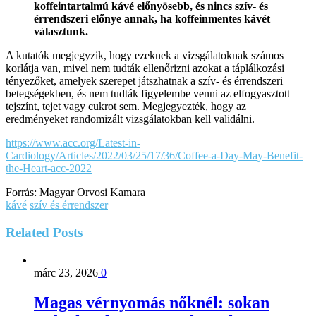
koffeintartalmú kávé előnyösebb, és nincs szív- és
érrendszeri előnye annak, ha koffeinmentes kávét
választunk.
A kutatók megjegyzik, hogy ezeknek a vizsgálatoknak számos
korlátja van, mivel nem tudták ellenőrizni azokat a táplálkozási
tényezőket, amelyek szerepet játszhatnak a szív- és érrendszeri
betegségekben, és nem tudták figyelembe venni az elfogyasztott
tejszínt, tejet vagy cukrot sem. Megjegyezték, hogy az
eredményeket randomizált vizsgálatokban kell validálni.
https://www.acc.org/Latest-in-
Cardiology/Articles/2022/03/25/17/36/Coffee-a-Day-May-Benefit-
the-Heart-acc-2022
Forrás: Magyar Orvosi Kamara
kávé
szív és érrendszer
Related
Posts
márc 23, 2026
0
Magas vérnyomás nőknél: sokan