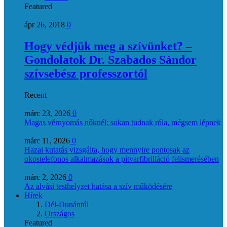
Featured
ápr 26, 2018
0
Hogy védjük meg a szívünket? –
Gondolatok Dr. Szabados Sándor
szívsebész professzortól
Recent
márc 23, 2026
0
Magas vérnyomás nőknél: sokan tudnak róla, mégsem lépnek
márc 11, 2026
0
Hazai kutatás vizsgálta, hogy mennyire pontosak az
okostelefonos alkalmazások a pitvarfibrilláció felismerésében
márc 2, 2026
0
Az alvási testhelyzet hatása a szív működésére
Hírek
Dél-Dunántúl
Országos
Featured