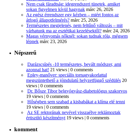
Nem csak fáradtság: idegrendszeri tünetek, amiket
sokan figyelmen kívül hagynak
márc 26, 2026
Az egész érrendszer egy kézben – miért fontos az
átfogó állapotfelmérés?
márc 25, 2026
Természetes megjelenés, nem feltűnő változás – mit
várhatunk ma az esztétikai kezelésektől?
márc 24, 2026
Magas vérnyomás nőknél: sokan tudnak róla, mégsem
lépnek
márc 23, 2026
Népszerű
Darázscsípés -10 természetes, bevált módszer, ami
azonnal hat!
21 views
|
0 comments
Epley-manőver: speciális tornagyakorlattal
megszüntethető a jóindulatú helyzetfüggő szédülés
20
views
|
0 comments
Dr. Bősze Tibor belgyógyász-diabetológus szakorvos
19 views
|
0 comments
Hőségben sem szabad a kisbabákat a klíma elé tenni
19 views
|
0 comments
Az SE rektorának nevével visszaélve reklámoztak
értisztító készítményt
19 views
|
0 comments
komment