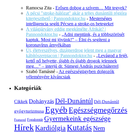
Ramocsa Zita
-
Erősen dobog a szívem… Mit tegyek?
A pécsi "stroke-hálózat" akár a teljes dunántúli régióra
kiterjeszthető | Pannondoktor.hu
-
Mesterséges
intelligencia segíti Pécsen a stroke-os betegeket
A világjárvány eddig megkímélte Afrikát? |
Pannondoktor.hu
-
„Adni mentünk, és a többszörösét
kaptuk. Most mi jövünk!” – Élni és segíteni a
koronavírus árnyékában
Új, életveszélyes, dizájnerdrog jelent meg a magyar
kábítószerpiacon | Pannondoktor.hu
-
„Levágod a fejét,
kettő nő helyette, újabb és újabb drogok jelennek
meg…” – interjú dr. Sümegi András pszichiáterrel
Szabó Tamásné
-
Az egészségügyben dolgozók
véleményére kíváncsiak
Kategóriák
Dél-Dunántúl
Dohányzás
Cikkek
Dél-Dunántúl
Egyéb
Egészségmegőrzés
gyógyturizmusa
Gyermekeink egészsége
Fogalomtár
Featured
Hírek
Kutatás
Kardiólgia
Nem