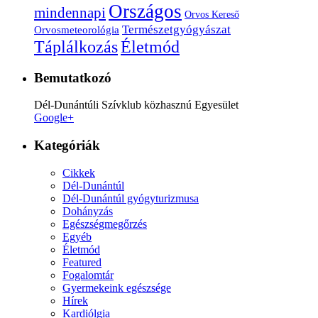
Országos
mindennapi
Orvos Kereső
Természetgyógyászat
Orvosmeteorológia
Életmód
Táplálkozás
Bemutatkozó
Dél-Dunántúli Szívklub közhasznú Egyesület
Google+
Kategóriák
Cikkek
Dél-Dunántúl
Dél-Dunántúl gyógyturizmusa
Dohányzás
Egészségmegőrzés
Egyéb
Életmód
Featured
Fogalomtár
Gyermekeink egészsége
Hírek
Kardiólgia