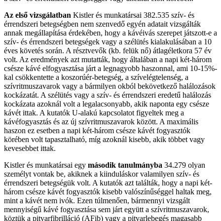
Az első vizsgálatban
Kistler és munkatársai 382.535 szív- és
érrendszeri betegségben nem szenvedő egyén adatait vizsgálták
annak megállapítása érdekében, hogy a kávéivás szerepet játszott-e a
szív- és érrendszeri betegségek vagy a szélütés kialakulásában a 10
éves követés során. A résztvevők (kb. felük nő) átlagéletkora 57 év
volt. Az eredmények azt mutatták, hogy általában a napi két-három
csésze kávé elfogyasztása járt a legnagyobb haszonnal, ami 10-15%-
kal csökkentette a koszorúér-betegség, a szívelégtelenség, a
szívritmuszavarok vagy a bármilyen okból bekövetkező halálozások
kockázatát. A szélütés vagy a szív- és érrendszeri eredetű halálozás
kockázata azoknál volt a legalacsonyabb, akik naponta egy csésze
kávét ittak. A kutatók U-alakú kapcsolatot figyeltek meg a
kávéfogyasztás és az új szívritmuszavarok között. A maximális
haszon ez esetben a napi két-három csésze kávét fogyasztók
körében volt tapasztalható, míg azoknál kisebb, akik többet vagy
kevesebbet ittak.
Kistler és munkatársai egy
második tanulmányba
34.279 olyan
személyt vontak be, akiknek a kiinduláskor valamilyen szív- és
érrendszeri betegségük volt. A kutatók azt találták, hogy a napi két-
három csésze kávét fogyasztók kisebb valószínűséggel haltak meg,
mint a kávét nem ivók. Ezen túlmenően, bármennyi vizsgált
mennyiségű kávé fogyasztása sem járt együtt a szívritmuszavarok,
köztük a pitvarfibrilláció (AFib) vagy a pitvarlebegés magasabb