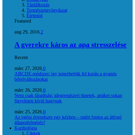
Táplálkozás
Természetgyógyászat
Életmód
Featured
aug 29, 2016
2
A gyerekre káros az apa stresszelése
Recent
márc 27, 2026
0
ABCDE‑módszer: így ismerhetjük fel korán a gyanús
bőrelváltozásokat
márc 26, 2026
0
Nem csak fáradtság: idegrendszeri tünetek, amiket sokan
figyelmen kívül hagynak
márc 25, 2026
0
Az egész érrendszer egy kézben – miért fontos az átfogó
állapotfelmérés?
Kardiológia
Cikkek