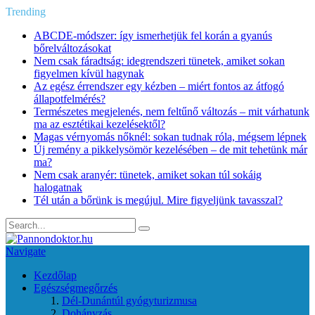
Trending
ABCDE‑módszer: így ismerhetjük fel korán a gyanús
bőrelváltozásokat
Nem csak fáradtság: idegrendszeri tünetek, amiket sokan
figyelmen kívül hagynak
Az egész érrendszer egy kézben – miért fontos az átfogó
állapotfelmérés?
Természetes megjelenés, nem feltűnő változás – mit várhatunk
ma az esztétikai kezelésektől?
Magas vérnyomás nőknél: sokan tudnak róla, mégsem lépnek
Új remény a pikkelysömör kezelésében – de mit tehetünk már
ma?
Nem csak aranyér: tünetek, amiket sokan túl sokáig
halogatnak
Tél után a bőrünk is megújul. Mire figyeljünk tavasszal?
Navigate
Kezdőlap
Egészségmegőrzés
Dél-Dunántúl gyógyturizmusa
Dohányzás