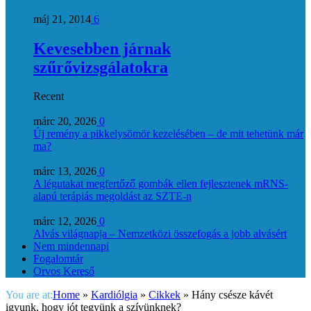
máj 21, 2014
6
Kevesebben járnak
szűrővizsgálatokra
Recent
márc 20, 2026
0
Új remény a pikkelysömör kezelésében – de mit tehetünk már
ma?
márc 13, 2026
0
A légutakat megfertőző gombák ellen fejlesztenek mRNS-
alapú terápiás megoldást az SZTE-n
márc 12, 2026
0
Alvás világnapja – Nemzetközi összefogás a jobb alvásért
Nem mindennapi
Fogalomtár
Orvos Kereső
You are at:
Home
»
Kardiólgia
»
Cikkek
»
Hány csésze kávét
igyunk, hogy jót tegyünk a szívünknek?