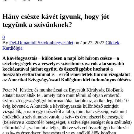
Hány csésze kávét igyunk, hogy jót
tegyünk a szívünknek?
0
By
Dél-Dunántúli Szívklub egyesület
on
ápr 22, 2022
Cikkek
,
Kardiólgia
A kávéfogyasztás – különösen a napi két-három csésze – a
szívbetegségek és a veszélyes szívritmuszavarok alacsonyabb
kockázatával járhat együtt, és összefüggésbe hozható a
hosszabb élettartammal is – erről ismertettek három vizsgálatot
az Amerikai Szívgyógyászati Kollégium idei tudományos ülésén.
Peter M. Kistler, és munkatársai az Egyesült Királyság BioBank
adatait használták fel, amely több mint félmillió olyan embertől
származó egészségügyi információkat tartalmaz, akiket legalább 10
évig követtek. A kutatók a kávéfogyasztás különböző szintjeit
vizsgálták, a napi egy csészétől a több, mint hat csészéig, valamint
értékelték a szívritmuszavarok, a szív- és érrendszeri betegségek
(beleértve a koszorúér-betegséget, a szívelégtelenséget és a szélütést)
előfordulását, valamint a teljes, illetve szívvel összefüggő halálozást
a szív- és érrendszeri betegséggel vagy anélkül élők körében.