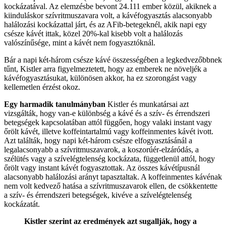
kockázatával. Az elemzésbe bevont 24.111 ember közül, akiknek a
kiinduláskor szívritmuszavara volt, a kávéfogyasztás alacsonyabb
halálozási kockázattal járt, és az AFib-betegeknél, akik napi egy
csésze kávét ittak, közel 20%-kal kisebb volt a halálozás
valószínűsége, mint a kávét nem fogyasztóknál.
Bár a napi két-három csésze kávé összességében a legkedvezőbbnek
tűnt, Kistler arra figyelmeztetett, hogy az emberek ne növeljék a
kávéfogyasztásukat, különösen akkor, ha ez szorongást vagy
kellemetlen érzést okoz.
Egy harmadik tanulmányban
Kistler és munkatársai azt
vizsgálták, hogy van-e különbség a kávé és a szív- és érrendszeri
betegségek kapcsolatában attól függően, hogy valaki instant vagy
őrölt kávét, illetve koffeintartalmú vagy koffeinmentes kávét ivott.
Azt találták, hogy napi két-három csésze elfogyasztásánál a
legalacsonyabb a szívritmuszavarok, a koszorúér-elzáródás, a
szélütés vagy a szívelégtelenség kockázata, függetlenül attól, hogy
őrölt vagy instant kávét fogyasztottak. Az összes kávétípusnál
alacsonyabb halálozási arányt tapasztaltak. A koffeinmentes kávénak
nem volt kedvező hatása a szívritmuszavarok ellen, de csökkentette
a szív- és érrendszeri betegségek, kivéve a szívelégtelenség
kockázatát.
Kistler szerint az eredmények azt sugallják, hogy a